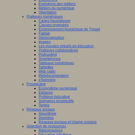
Evolutions des métiers
Métiers du numérique
Orientation
Pratiques numériques
Cartes heuristiques
Classes inversées
Environnement Numérique de Travail
Fablab
Géolocalisation
Images
Les mondes virtuels en éducation
Pratiques collaboratives
Podcasting
Smartphones
Tableaux numériques
Tablettes
Web radio
Webdocumentaire
eTwinning
Prospective
Ecosystème numérique
Espaces
Politique éducative
Scénarios prospectifs
Temps
Réseaux sociaux
Algorithme
Données
Réseaux sociaux et champ scolaire
Sélection de ressources
Bibliographies
Education artistique