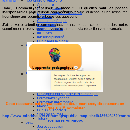
learning
».
Apprendre et enseigner
Apprendre
Donc,
Comment scénariser un mooc ?
Et
qu’elles sont les phases
Apprentissages
indispensables pour réussir son scénario
? Voici ci-dessous une ressource
Apprentissages collaboratifs
heuristique qui répondra à toutes vos questions
Créativité
Culture numérique
J’attire votre attention sur certaines branches qui contiennent des notes
Evaluations
complémentaires qui pourront vous éclairer dans la rédaction votre scénario.
Individualisation
Initiatives
Interdisciplinarité
Outils pour la classe
Arts et Culture
Art
Cinéma
Culture
Culture et numérique
Dispositifs de médiation
Littérature
Formation
Compétences professionnelles
Dispositifs de formation
E- formation
Enjeux et évolutions
Enseignement supérieur et numérique
Formations hybrides
Formation universitaire
Cette ressource est consultable de deux manières, directement en
Mooc’s
ligne sur Mindmeister
Outils collaboratifs
Sites ressources
http://www.mindmeister.com/maps/public_map_shell/489949432/comm
Tutorat
scenariser-un-mooc
Jeux
Jeu et éducation