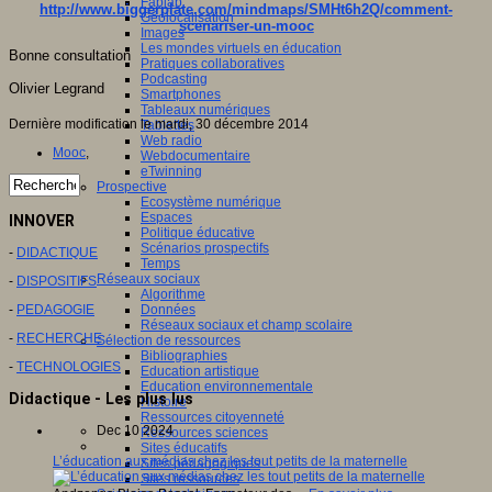
Fablab
http://www.biggerplate.com/mindmaps/SMHt6h2Q/comment-
Géolocalisation
scenariser-un-mooc
Images
Les mondes virtuels en éducation
Bonne consultation
Pratiques collaboratives
Podcasting
Olivier Legrand
Smartphones
Tableaux numériques
Dernière modification le mardi, 30 décembre 2014
Tablettes
Web radio
Mooc
,
Webdocumentaire
eTwinning
Prospective
Ecosystème numérique
Espaces
INNOVER
Politique éducative
Scénarios prospectifs
-
DIDACTIQUE
Temps
Réseaux sociaux
-
DISPOSITIFS
Algorithme
-
PEDAGOGIE
Données
Réseaux sociaux et champ scolaire
-
RECHERCHE
Sélection de ressources
Bibliographies
-
TECHNOLOGIES
Education artistique
Education environnementale
Didactique - Les plus lus
Histoire
Ressources citoyenneté
Dec 10 2024
Ressources sciences
Sites éducatifs
L’éducation aux médias chez les tout petits de la maternelle
Sites pédagogiques
Sites ressources