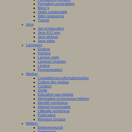
Formation universitaire
Mooc’s
Outils collaboratifs
Sites ressources
Tutorat
Jeux
Jeu et éducation
Jeux 4/12 ans
Jeux sérieux
Jeux vidéo
Langages
Ecriture
Humour
Langue orale
Langues vivantes
Lecture
Programmation
Médias
Compétences informationnelles
Culture des médias
Curation
Droits
Education aux médias
Information et nouveaux médias
Identité numérique
Internet responsable
Littératie numérique
Publication
Réseaux sociaux
Métiers
Entrepreneuriat
Entreprises