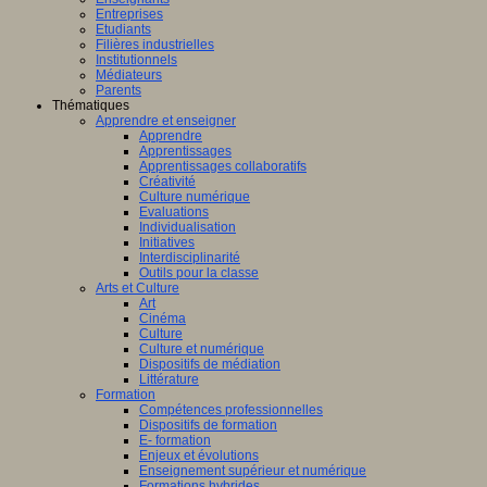
Entreprises
Etudiants
Filières industrielles
Institutionnels
Médiateurs
Parents
Thématiques
Apprendre et enseigner
Apprendre
Apprentissages
Apprentissages collaboratifs
Créativité
Culture numérique
Evaluations
Individualisation
Initiatives
Interdisciplinarité
Outils pour la classe
Arts et Culture
Art
Cinéma
Culture
Culture et numérique
Dispositifs de médiation
Littérature
Formation
Compétences professionnelles
Dispositifs de formation
E- formation
Enjeux et évolutions
Enseignement supérieur et numérique
Formations hybrides