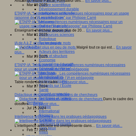
Andzongo Blaise Pascal, Formateur des…
Sciences et techniques
En savoir plus...
Mar 08 2025
Culture scientifique
Développement durable
ETAPP-IA :"Les compétences numériques nécessaires pour un usage
Intelligence artificielle
raisonné de l'IA en pédagogie" par Philippe Carré
Logiciels libres
Métavers
Outils et logiciels
Enseignant-chercheur depuis plus de 20…
Réalité augmentée
En savoir plus...
Mar 01 2025
Ressources sciences
Robotique
IA de A à Z, et plus en peu de mots
Technologies
Société
Malgré tout ce qui est…
En savoir
Acteurs des territoires
plus...
Ecole et structure
Mar 29 2025
Economie
Ecosystème éducatif
ETAPP-IA :Table ronde : Les compétences numériques nécessaires
Génération internet
pour un usage raisonné de l’IA en pédagogie
Handicap
Mondialisation
Normes scolaires
Table ronde dans le cadre…
En savoir plus...
Regards sur l’Ecole
Mar 27 2024
Santé
Société connectée
Didactique des sciences, réflexions de chercheurs
Territoires et projets
Dans le cadre des
Territoires
dossiers…
En savoir plus...
Europe
Jul 15 2024
International
Régions
Intelligence artificielle dans les pratiques pédagogiques
Ruralité
Territoires et projets
L’intelligence artificielle est omniprésente dans…
En savoir plus...
Tiers lieux
Feb 17 2022
Villes