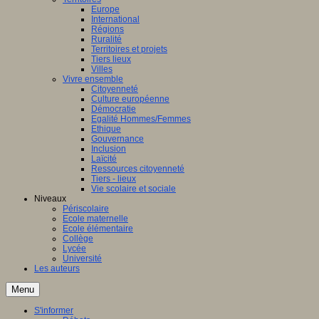
Europe
International
Régions
Ruralité
Territoires et projets
Tiers lieux
Villes
Vivre ensemble
Citoyenneté
Culture européenne
Démocratie
Egalité Hommes/Femmes
Ethique
Gouvernance
Inclusion
Laïcité
Ressources citoyenneté
Tiers - lieux
Vie scolaire et sociale
Niveaux
Périscolaire
Ecole maternelle
Ecole élémentaire
Collège
Lycée
Université
Les auteurs
Menu
S'informer