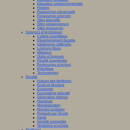
Education environnementale
Histoire
Ressources citoyenneté
Ressources sciences
Sites éducatifs
Sites pédagogiques
Sites ressources
Sciences et techniques
Culture scientifique
Développement durable
Intelligence artificielle
Logiciels libres
Métavers
Outils et logiciels
Réalité augmentée
Ressources sciences
Robotique
Technologies
Société
Acteurs des territoires
Ecole et structure
Economie
Ecosystème éducatif
Génération internet
Handicap
Mondialisation
Normes scolaires
Regards sur l’Ecole
Santé
Société connectée
Territoires et projets
Territoires