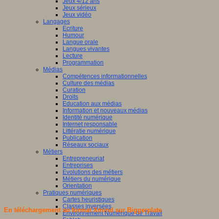
Jeux 4/12 ans
Jeux sérieux
Jeux vidéo
Langages
Ecriture
Humour
Langue orale
Langues vivantes
Lecture
Programmation
Médias
Compétences informationnelles
Culture des médias
Curation
Droits
Education aux médias
Information et nouveaux médias
Identité numérique
Internet responsable
Littératie numérique
Publication
Réseaux sociaux
Métiers
Entrepreneuriat
Entreprises
Evolutions des métiers
Métiers du numérique
Orientation
Pratiques numériques
Cartes heuristiques
Classes inversées
En téléchargement au format Xmind sur Biggerplate
Environnement Numérique de Travail