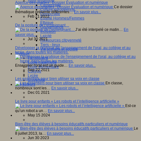
Vivre ensemble
Agence des usages : Dossier Évaluation et numérique
Citoyenneté
Ce dossier
Culture européenne
thématique présente différentes…
En savoir plus...
Démocratie
Feb 21 2022
Egalité Hommes/Femmes
Ethique
De la posture de l’enseignant…
Gouvernance
J’ai été interpelé ce matin…
En
Inclusion
savoir plus...
Laïcité
Jul 30 2021
Ressources citoyenneté
Tiers - lieux
Développer la pratique de l'enseignement de l'oral, au collège et au
Vie scolaire et sociale
lycée, dans toutes les matières.
Niveaux
Périscolaire
Ecole maternelle
Enseigner l'oral est un guide…
En savoir plus...
Ecole élémentaire
Sep 22 2021
Collège
Lycée
Les essentiels pour bien utiliser sa voix en classe
Université
En classe,
Les auteurs
nombreux sont les…
En savoir plus...
Dec 01 2021
Le livre pour enfants « Les robots et l’intelligence artificielle »
Est-ce
qu’un robot a un…
En savoir plus...
May 15 2024
Bien-être des élèves à besoins éducatifs particuliers et numérique
Le
8 juillet 2013, la…
En savoir plus...
Jun 30 2023