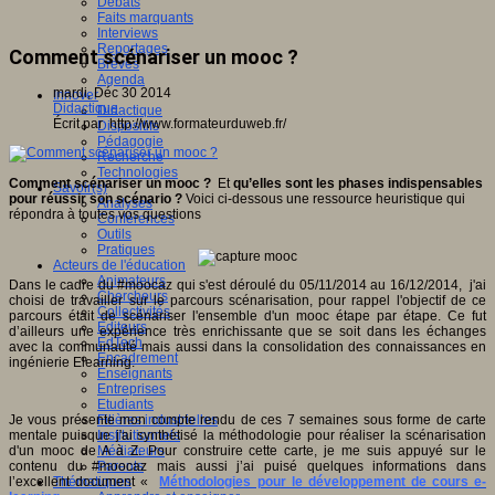
Débats
Faits marquants
Interviews
Reportages
Comment scénariser un mooc ?
Brèves
Agenda
mardi, Déc 30 2014
Innover
Didactique
Didactique
Écrit par http://www.formateurduweb.fr/
Dispositifs
Pédagogie
Recherche
Technologies
Comment scénariser un mooc ?
Et
qu’elles sont les phases indispensables
Savoir(s)
pour réussir son scénario ?
Voici ci-dessous une ressource heuristique qui
Analyses
répondra à toutes vos questions
Conférences
Outils
Pratiques
Acteurs de l'éducation
Animateurs
Dans le cadre du #moocaz qui s'est déroulé du 05/11/2014 au 16/12/2014, j'ai
Chercheurs
choisi de travailler sur le parcours scénarisation, pour rappel l'objectif de ce
Collectivités
parcours était de scénariser l'ensemble d'un mooc étape par étape. Ce fut
Editeurs
d’ailleurs une expérience très enrichissante que se soit dans les échanges
EdTech
avec la communauté mais aussi dans la consolidation des connaissances en
Encadrement
ingénierie Elearning.
Enseignants
Entreprises
Etudiants
Je vous présente mon compte rendu de ces 7 semaines sous forme de carte
Filières industrielles
mentale puisque j'ai synthétisé la méthodologie pour réaliser la scénarisation
Institutionnels
d'un mooc de A à Z. Pour construire cette carte, je me suis appuyé sur le
Médiateurs
contenu du #moocaz mais aussi j’ai puisé quelques informations dans
Parents
l’excellent document «
Méthodologies pour le développement de cours e-
Thématiques