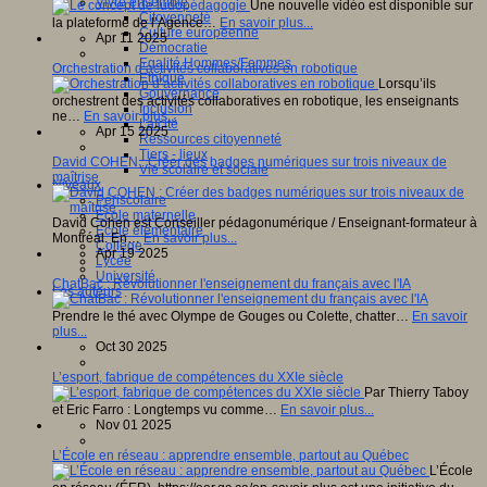
Vivre ensemble
Une nouvelle vidéo est disponible sur
Citoyenneté
la plateforme de l’Agence…
En savoir plus...
Culture européenne
Apr 11 2025
Démocratie
Egalité Hommes/Femmes
Orchestration d’activités collaboratives en robotique
Ethique
Lorsqu’ils
Gouvernance
orchestrent des activités collaboratives en robotique, les enseignants
Inclusion
ne…
En savoir plus...
Laïcité
Apr 15 2025
Ressources citoyenneté
Tiers - lieux
David COHEN : Créer des badges numériques sur trois niveaux de
Vie scolaire et sociale
maîtrise
Niveaux
Périscolaire
Ecole maternelle
David Cohen est Conseiller pédagonumérique / Enseignant-formateur à
Ecole élémentaire
Montréal. En…
En savoir plus...
Collège
Apr 19 2025
Lycée
Université
ChatBac : Révolutionner l'enseignement du français avec l'IA
Les auteurs
Prendre le thé avec Olympe de Gouges ou Colette, chatter…
En savoir
plus...
Oct 30 2025
L’esport, fabrique de compétences du XXIe siècle
Par Thierry Taboy
et Eric Farro : Longtemps vu comme…
En savoir plus...
Nov 01 2025
L’École en réseau : apprendre ensemble, partout au Québec
L’École