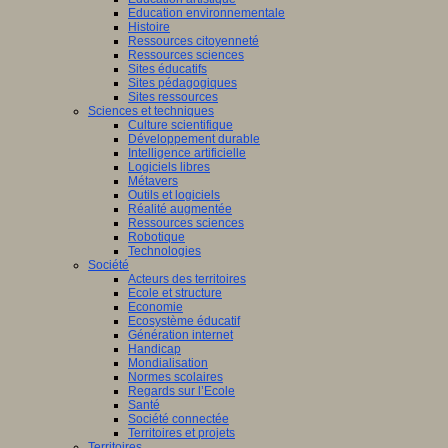
Education environnementale
Histoire
Ressources citoyenneté
Ressources sciences
Sites éducatifs
Sites pédagogiques
Sites ressources
Sciences et techniques
Culture scientifique
Développement durable
Intelligence artificielle
Logiciels libres
Métavers
Outils et logiciels
Réalité augmentée
Ressources sciences
Robotique
Technologies
Société
Acteurs des territoires
Ecole et structure
Economie
Ecosystème éducatif
Génération internet
Handicap
Mondialisation
Normes scolaires
Regards sur l’Ecole
Santé
Société connectée
Territoires et projets
Territoires