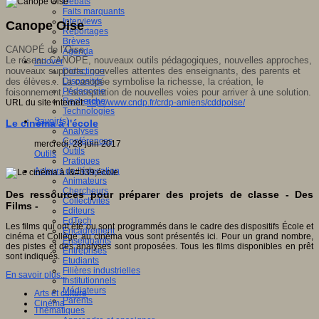
Débats
Faits marquants
Interviews
Canope Oise
Reportages
Brèves
CANOPÉ de l’Oise
Agenda
Le réseau CANOPÉ, nouveaux outils pédagogiques, nouvelles approches,
Innover
nouveaux supports, nouvelles attentes des enseignants, des parents et
Didactique
des élèves... La canopée symbolise la richesse, la création, le
Dispositifs
Pédagogie
foisonnement, l’acceptation de nouvelles voies pour arriver à une solution.
Recherche
URL du site internet:
http://www.cndp.fr/crdp-amiens/cddpoise/
Technologies
Savoir(s)
Le cinéma à l'école
Analyses
Conférences
mercredi, 28 juin 2017
Outils
Outils
Pratiques
Acteurs de l'éducation
Animateurs
Chercheurs
Des ressources pour préparer des projets de classe - Des
Collectivités
Films -
Editeurs
EdTech
Les films qui ont été ou sont programmés dans le cadre des dispositifs École et
Encadrement
cinéma et Collège au cinéma vous sont présentés ici. Pour un grand nombre,
Enseignants
des pistes et des analyses sont proposées. Tous les films disponibles en prêt
Entreprises
sont indiqués.
Etudiants
Filières industrielles
En savoir plus...
Institutionnels
Médiateurs
Arts et culture
Parents
Cinéma
Thématiques