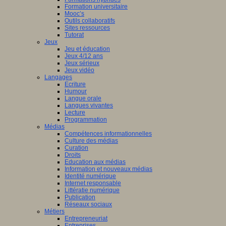
Formation universitaire
Mooc’s
Outils collaboratifs
Sites ressources
Tutorat
Jeux
Jeu et éducation
Jeux 4/12 ans
Jeux sérieux
Jeux vidéo
Langages
Ecriture
Humour
Langue orale
Langues vivantes
Lecture
Programmation
Médias
Compétences informationnelles
Culture des médias
Curation
Droits
Education aux médias
Information et nouveaux médias
Identité numérique
Internet responsable
Littératie numérique
Publication
Réseaux sociaux
Métiers
Entrepreneuriat
Entreprises