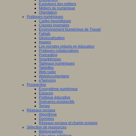
Evolutions des métiers
Métiers du numérique
Orientation
Pratiques numériques
Cartes heuristiques
Classes inversées
Environnement Numérique de Travail
Fablab
Géolocalisation
Images
Les mondes virtuels en éducation
Pratiques collaboratives
Podcasting
Smartphones
Tableaux numériques
Tablettes
Web radio
Webdocumentaire
eTwinning
Prospective
Ecosystème numérique
Espaces
Politique éducative
Scénarios prospectifs
Temps
Réseaux sociaux
Algorithme
Données
Réseaux sociaux et champ scolaire
Sélection de ressources
Bibliographies
Education artistique