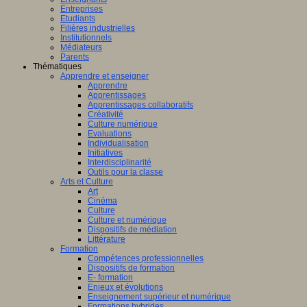
Entreprises
Etudiants
Filières industrielles
Institutionnels
Médiateurs
Parents
Thématiques
Apprendre et enseigner
Apprendre
Apprentissages
Apprentissages collaboratifs
Créativité
Culture numérique
Evaluations
Individualisation
Initiatives
Interdisciplinarité
Outils pour la classe
Arts et Culture
Art
Cinéma
Culture
Culture et numérique
Dispositifs de médiation
Littérature
Formation
Compétences professionnelles
Dispositifs de formation
E- formation
Enjeux et évolutions
Enseignement supérieur et numérique
Formations hybrides