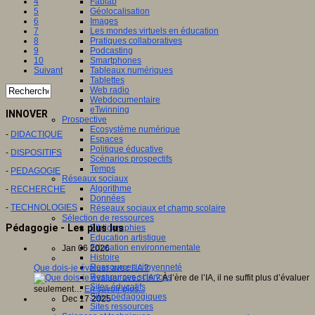
Fablab
4
Géolocalisation
5
Images
6
Les mondes virtuels en éducation
7
Pratiques collaboratives
8
Podcasting
9
Smartphones
10
Tableaux numériques
Suivant
Tablettes
Web radio
Webdocumentaire
eTwinning
INNOVER
Prospective
Ecosystème numérique
-
DIDACTIQUE
Espaces
Politique éducative
-
DISPOSITIFS
Scénarios prospectifs
Temps
-
PEDAGOGIE
Réseaux sociaux
Algorithme
-
RECHERCHE
Données
-
TECHNOLOGIES
Réseaux sociaux et champ scolaire
Sélection de ressources
Pédagogie - Les plus lus
Bibliographies
Education artistique
Education environnementale
Jan 06 2026
Histoire
Ressources citoyenneté
Que dois-je évaluer avec l'IA ?
Ressources sciences
À l’ère de l’IA, il ne suffit plus d’évaluer
Sites éducatifs
seulement…
En savoir plus...
Sites pédagogiques
Dec 17 2025
Sites ressources