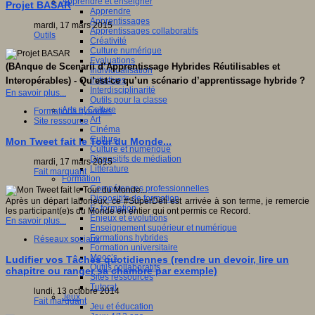
Apprendre et enseigner
Projet BASAR
Apprendre
Apprentissages
mardi, 17 mars 2015
Apprentissages collaboratifs
Outils
Créativité
Culture numérique
Evaluations
(BAnque de Scenarii d’Apprentissage Hybrides Réutilisables et
Individualisation
Initiatives
Interopérables) -
Qu’est-ce qu’un scénario d’apprentissage hybride ?
Interdisciplinarité
En savoir plus...
Outils pour la classe
Arts et Culture
Formations hybrides
Art
Site ressource
Cinéma
Culture
Mon Tweet fait le Tour du Monde...
Culture et numérique
Dispositifs de médiation
mardi, 17 mars 2015
Littérature
Fait marquant
Formation
Compétences professionnelles
Dispositifs de formation
Après un départ laborieux, ce #SuperDéfi est arrivée à son terme, je remercie
E- formation
les participant(e)s du Monde en entier qui ont permis ce Record.
Enjeux et évolutions
En savoir plus...
Enseignement supérieur et numérique
Formations hybrides
Réseaux sociaux
Formation universitaire
Mooc’s
Ludifier vos Tâches quotidiennes (rendre un devoir, lire un
Outils collaboratifs
chapitre ou ranger sa chambre par exemple)
Sites ressources
Tutorat
lundi, 13 octobre 2014
Jeux
Fait marquant
Jeu et éducation