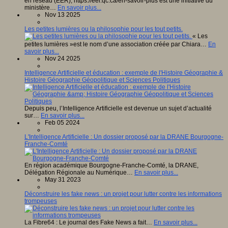
en réseau (ÉER), https://eer.qc.ca/en-savoir-plus est une initiative du
ministère…
En savoir plus...
Nov 13 2025
Les petites lumières ou la philosophie pour les tout petits.
« Les
petites lumières »est le nom d’une association créée par Chiara…
En
savoir plus...
Nov 24 2025
Intelligence Artificielle et éducation : exemple de l'Histoire Géographie &
Histoire Géographie Géopolitique et Sciences Politiques
Depuis peu, l’Intelligence Artificielle est devenue un sujet d’actualité
sur…
En savoir plus...
Feb 05 2024
L'Intelligence Artificielle : Un dossier proposé par la DRANE Bourgogne-
Franche-Comté
En région académique Bourgogne-Franche-Comté, la DRANE,
Délégation Régionale au Numérique…
En savoir plus...
May 31 2023
Déconstruire les fake news : un projet pour lutter contre les informations
trompeuses
La Fibre64 : Le journal des Fake News a fait…
En savoir plus...