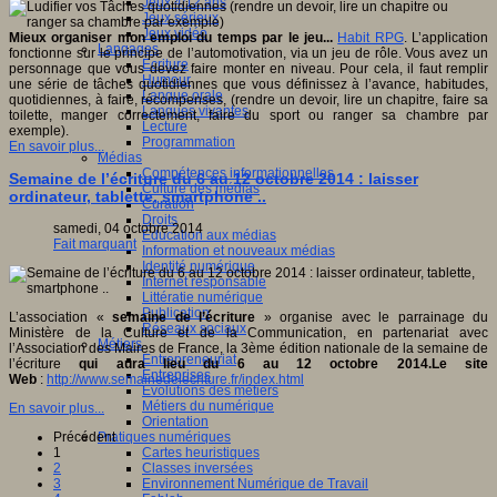
Jeux 4/12 ans
Jeux sérieux
Jeux vidéo
Mieux organiser mon emploi du temps par le jeu...
Habit RPG
. L’application
Langages
fonctionne sur le principe de l’automotivation, via un jeu de rôle. Vous avez un
Ecriture
personnage que vous devez faire monter en niveau. Pour cela, il faut remplir
Humour
une série de tâches quotidiennes que vous définissez à l’avance, habitudes,
Langue orale
quotidiennes, à faire, récompenses, (rendre un devoir, lire un chapitre, faire sa
Langues vivantes
toilette, manger correctement, faire du sport ou ranger sa chambre par
Lecture
exemple).
Programmation
En savoir plus...
Médias
Compétences informationnelles
Semaine de l’écriture du 6 au 12 octobre 2014 : laisser
Culture des médias
ordinateur, tablette, smartphone ..
Curation
Droits
samedi, 04 octobre 2014
Education aux médias
Fait marquant
Information et nouveaux médias
Identité numérique
Internet responsable
Littératie numérique
Publication
L’association «
semaine de l’écriture
» organise avec le parrainage du
Réseaux sociaux
Ministère de la Culture et de la Communication, en partenariat avec
Métiers
l’Association des Maires de France, la 3ème édition nationale de la semaine de
Entrepreneuriat
l’écriture
qui aura lieu du 6 au 12 octobre 2014.
Le site
Entreprises
Web
:
http://www.semainedelecriture.fr/index.html
Evolutions des métiers
Métiers du numérique
En savoir plus...
Orientation
Pratiques numériques
Précédent
Cartes heuristiques
1
Classes inversées
2
Environnement Numérique de Travail
3