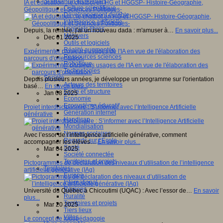
Sciences et techniques
IA et éducation : le chatbot en HG et HGGSP- Histoire-Géographie,
Culture scientifique
Géopolitique et Sciences Politiques-
Développement durable
Intelligence artificielle
Logiciels libres
Depuis, la rentrée, j'ai un nouveau dada : m'amuser à…
En savoir plus...
Métavers
Dec 01 2025
Outils et logiciels
Réalité augmentée
Expérimenter plusieurs usages de l'IA en vue de l'élaboration des
Ressources sciences
parcours d'orientation.
Robotique
Technologies
Société
Depuis plusieurs années, je développe un programme sur l'orientation
Acteurs des territoires
basé…
En savoir plus...
Ecole et structure
Jan 08 2025
Economie
Ecosystème éducatif
Projet interdisciplinaire : S’informer avec l’Intelligence Artificielle
Génération internet
générative
Handicap
Mondialisation
Normes scolaires
Avec l’essor de l’intelligence artificielle générative, comment
Regards sur l’Ecole
accompagner les élèves…
En savoir plus...
Santé
Mar 04 2025
Société connectée
Territoires et projets
Pictogrammes de déclaration des niveaux d’utilisation de l’intelligence
Territoires
artificielle générative (IAg)
Europe
International
Régions
Université du Québec à Chicoutimi (UQAC) : Avec l’essor de…
En savoir
Ruralité
plus...
Territoires et projets
Mar 20 2025
Tiers lieux
Villes
Le concept de ludopédagogie