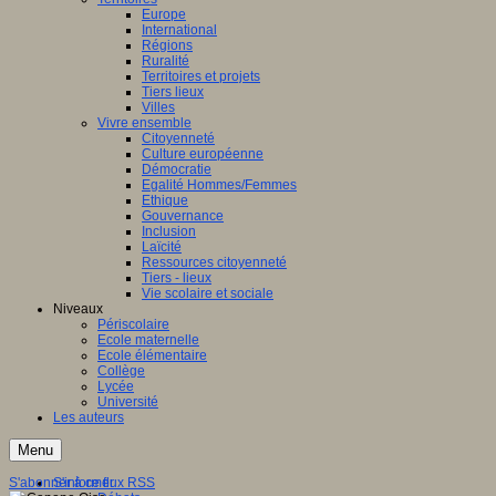
Europe
International
Régions
Ruralité
Territoires et projets
Tiers lieux
Villes
Vivre ensemble
Citoyenneté
Culture européenne
Démocratie
Egalité Hommes/Femmes
Ethique
Gouvernance
Inclusion
Laïcité
Ressources citoyenneté
Tiers - lieux
Vie scolaire et sociale
Niveaux
Périscolaire
Ecole maternelle
Ecole élémentaire
Collège
Lycée
Université
Les auteurs
Menu
S'abonner à ce flux RSS
S'informer