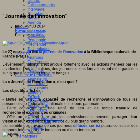
Débats
Faits marquants
Interviews
Reportages
"Journée de l’innovation"
Brèves
Agenda
jeudi, Avr 03 2014
Innover
Revue de presse
Didactique
Écrit par
An@é
Dispositifs
Pédagogie
Recherche
Technologies
Le 27 mars a eu lieu
la journée de l’innovation
à la Bibliothèque nationale de
Savoir(s)
France (Paris)
Analyses
Conférences
L’événement national s’est articulé fortement avec les actions menées par les
Outils
académies. Des animations, des journées et des formations ont été organisées
Pratiques
sur la quasi-totalité du territoire français.
Acteurs de l'éducation
Animateurs
La « Journée de l’innovation », c’est quoi ?
Chercheurs
Collectivités
Les objectifs affichés :
Editeurs
EdTech
- Mettre en valeur la
capacité de recherche
et
d’innovation
de tous les
Encadrement
personnels de l’éducation nationale et de leurs partenaires.
Enseignants
- Faire converger en une unité de lieu et de temps
travaux de
Entreprises
recherche
et
expériences originales
.
Etudiants
- Offrir un moment rare où les professionnels peuvent
partager leur
Filières industrielles
vision
et
leur expérience
au service du plus grand nombre.
Institutionnels
L’ensemble des travaux de ces journées
diffusés sur ici
pourra constituer des
Médiateurs
supports intéressants de formation ou d’auto-formation.
Parents
Thématiques