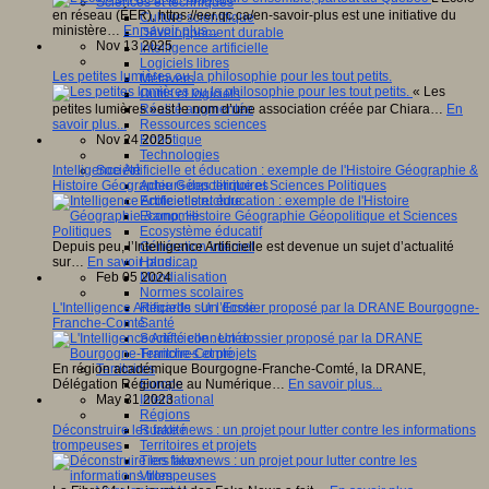
Sciences et techniques
en réseau (ÉER), https://eer.qc.ca/en-savoir-plus est une initiative du
Culture scientifique
ministère…
En savoir plus...
Développement durable
Nov 13 2025
Intelligence artificielle
Logiciels libres
Les petites lumières ou la philosophie pour les tout petits.
Métavers
« Les
Outils et logiciels
Réalité augmentée
petites lumières »est le nom d’une association créée par Chiara…
En
Ressources sciences
savoir plus...
Robotique
Nov 24 2025
Technologies
Société
Intelligence Artificielle et éducation : exemple de l'Histoire Géographie &
Acteurs des territoires
Histoire Géographie Géopolitique et Sciences Politiques
Ecole et structure
Economie
Ecosystème éducatif
Génération internet
Depuis peu, l’Intelligence Artificielle est devenue un sujet d’actualité
Handicap
sur…
En savoir plus...
Mondialisation
Feb 05 2024
Normes scolaires
Regards sur l’Ecole
L'Intelligence Artificielle : Un dossier proposé par la DRANE Bourgogne-
Santé
Franche-Comté
Société connectée
Territoires et projets
Territoires
En région académique Bourgogne-Franche-Comté, la DRANE,
Europe
Délégation Régionale au Numérique…
En savoir plus...
International
May 31 2023
Régions
Ruralité
Déconstruire les fake news : un projet pour lutter contre les informations
Territoires et projets
trompeuses
Tiers lieux
Villes