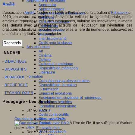
Apprendre et enseigner
An@é
Apprendre
Apprentissages
L’association
An@é
, fondée en 1996, à l’initiative de la création d’
Educavox
en
Apprentissages collaboratifs
2010, en assure de manière bénévole la veille et la ligne éditoriale, publie
Créativité
articles et reportages, crée des événements, valorise les innovations, alimente
Culture numérique
des débats avec les différents acteurs de l’éducation sur l’évolution des
Evaluations
pratiques éducatives, sociales et culturelles à l’ère du numérique. Educavox est
Individualisation
un média contributif. Nous contacter.
Initiatives
Interdisciplinarité
Outils pour la classe
Arts et Culture
Art
INNOVER
Cinéma
Culture
-
DIDACTIQUE
Culture et numérique
Dispositifs de médiation
-
DISPOSITIFS
Littérature
Formation
-
PEDAGOGIE
Compétences professionnelles
-
RECHERCHE
Dispositifs de formation
E- formation
-
TECHNOLOGIES
Enjeux et évolutions
Enseignement supérieur et numérique
Pédagogie - Les plus lus
Formations hybrides
Formation universitaire
Mooc’s
Jan 06 2026
Outils collaboratifs
Sites ressources
Que dois-je évaluer avec l'IA ?
Tutorat
À l’ère de l’IA, il ne suffit plus d’évaluer
Jeux
seulement…
En savoir plus...
Jeu et éducation
Dec 17 2025