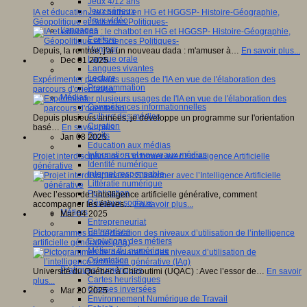
Jeux 4/12 ans
Jeux sérieux
IA et éducation : le chatbot en HG et HGGSP- Histoire-Géographie,
Jeux vidéo
Géopolitique et Sciences Politiques-
Langages
Ecriture
Humour
Depuis, la rentrée, j'ai un nouveau dada : m'amuser à…
En savoir plus...
Langue orale
Dec 01 2025
Langues vivantes
Lecture
Expérimenter plusieurs usages de l'IA en vue de l'élaboration des
Programmation
parcours d'orientation.
Médias
Compétences informationnelles
Culture des médias
Depuis plusieurs années, je développe un programme sur l'orientation
Curation
basé…
En savoir plus...
Droits
Jan 08 2025
Education aux médias
Information et nouveaux médias
Projet interdisciplinaire : S’informer avec l’Intelligence Artificielle
Identité numérique
générative
Internet responsable
Littératie numérique
Publication
Avec l’essor de l’intelligence artificielle générative, comment
Réseaux sociaux
accompagner les élèves…
En savoir plus...
Métiers
Mar 04 2025
Entrepreneuriat
Entreprises
Pictogrammes de déclaration des niveaux d’utilisation de l’intelligence
Evolutions des métiers
artificielle générative (IAg)
Métiers du numérique
Orientation
Pratiques numériques
Université du Québec à Chicoutimi (UQAC) : Avec l’essor de…
En savoir
Cartes heuristiques
plus...
Classes inversées
Mar 20 2025
Environnement Numérique de Travail