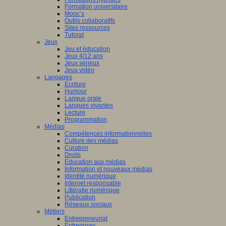
Formation universitaire
Mooc’s
Outils collaboratifs
Sites ressources
Tutorat
Jeux
Jeu et éducation
Jeux 4/12 ans
Jeux sérieux
Jeux vidéo
Langages
Ecriture
Humour
Langue orale
Langues vivantes
Lecture
Programmation
Médias
Compétences informationnelles
Culture des médias
Curation
Droits
Education aux médias
Information et nouveaux médias
Identité numérique
Internet responsable
Littératie numérique
Publication
Réseaux sociaux
Métiers
Entrepreneuriat
Entreprises