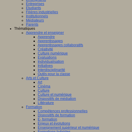
Entreprises
Etudiants
Filières industrielles
Institutionnels
Médiateurs
Parents
Thématiques
Apprendre et enseigner
Apprendre
Apprentissages
Apprentissages collaboratifs
Créativité
Culture numérique
Evaluations
Individualisation
Initiatives
Interdisciplinarité
Outils pour la classe
Arts et Culture
Art
Cinéma
Culture
Culture et numérique
Dispositifs de médiation
Littérature
Formation
Compétences professionnelles
Dispositifs de formation
E- formation
Enjeux et évolutions
Enseignement supérieur et numérique
Formations hybrides