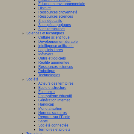
Education environnementale
Histoire
Ressources citoyenneté
Ressources sciences
Sites éducatifs
Sites pédagogiques
Sites ressources
Sciences et techniques
Culture scientifique
Développement durable
Intelligence artificielle
Logiciels libres
Métavers
Outils et logiciels
Réalité augmentée
Ressources sciences
Robotique
Technologies
Société
Acteurs des territoires
Ecole et structure
Economie
Ecosystème éducatif
Génération internet
Handicap
Mondialisation
Normes scolaires
Regards sur l’Ecole
Santé
Société connectée
Territoires et projets
Territoires