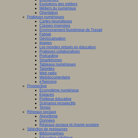
Evolutions des métiers
Métiers du numérique
Orientation
Pratiques numériques
Cartes heuristiques
Classes inversées
Environnement Numérique de Travail
Fablab
Géolocalisation
Images
Les mondes virtuels en éducation
Pratiques collaboratives
Podcasting
Smartphones
Tableaux numériques
Tablettes
Web radio
Webdocumentaire
eTwinning
Prospective
Ecosystème numérique
Espaces
Politique éducative
Scénarios prospectifs
Temps
Réseaux sociaux
Algorithme
Données
Réseaux sociaux et champ scolaire
Sélection de ressources
Bibliographies
Education artistique