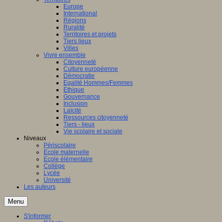
Europe
International
Régions
Ruralité
Territoires et projets
Tiers lieux
Villes
Vivre ensemble
Citoyenneté
Culture européenne
Démocratie
Egalité Hommes/Femmes
Ethique
Gouvernance
Inclusion
Laïcité
Ressources citoyenneté
Tiers - lieux
Vie scolaire et sociale
Niveaux
Périscolaire
Ecole maternelle
Ecole élémentaire
Collège
Lycée
Université
Les auteurs
Menu
S'informer