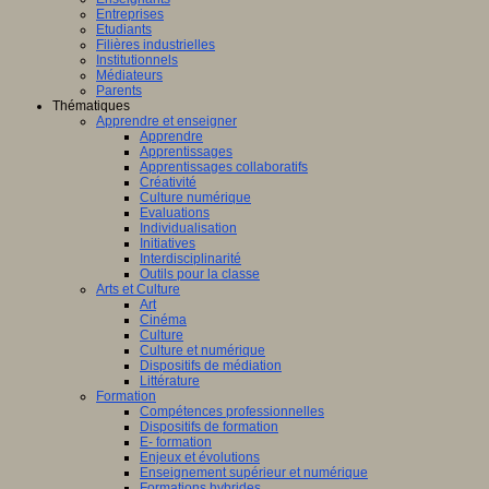
Entreprises
Etudiants
Filières industrielles
Institutionnels
Médiateurs
Parents
Thématiques
Apprendre et enseigner
Apprendre
Apprentissages
Apprentissages collaboratifs
Créativité
Culture numérique
Evaluations
Individualisation
Initiatives
Interdisciplinarité
Outils pour la classe
Arts et Culture
Art
Cinéma
Culture
Culture et numérique
Dispositifs de médiation
Littérature
Formation
Compétences professionnelles
Dispositifs de formation
E- formation
Enjeux et évolutions
Enseignement supérieur et numérique
Formations hybrides