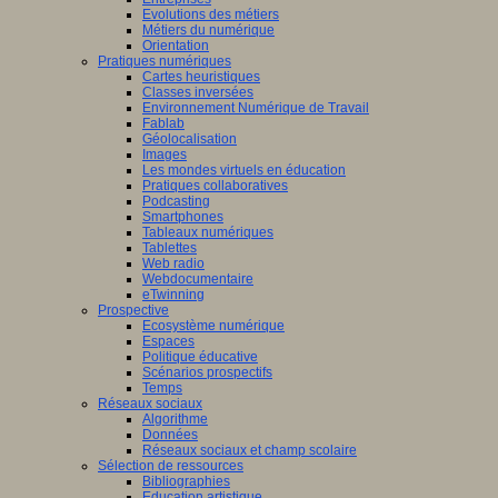
Evolutions des métiers
Métiers du numérique
Orientation
Pratiques numériques
Cartes heuristiques
Classes inversées
Environnement Numérique de Travail
Fablab
Géolocalisation
Images
Les mondes virtuels en éducation
Pratiques collaboratives
Podcasting
Smartphones
Tableaux numériques
Tablettes
Web radio
Webdocumentaire
eTwinning
Prospective
Ecosystème numérique
Espaces
Politique éducative
Scénarios prospectifs
Temps
Réseaux sociaux
Algorithme
Données
Réseaux sociaux et champ scolaire
Sélection de ressources
Bibliographies
Education artistique