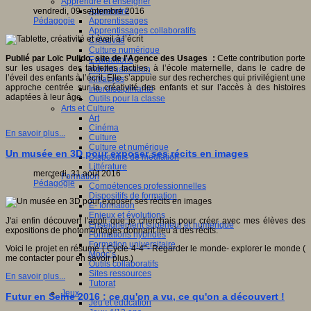
Apprendre et enseigner
Apprendre
vendredi, 09 septembre 2016
Apprentissages
Pédagogie
Apprentissages collaboratifs
Créativité
Culture numérique
Publié par Loïc Pulido, site de l'Agence des Usages :
Cette contribution porte
Evaluations
sur les usages des tablettes tactiles, à l’école maternelle, dans le cadre de
Individualisation
l’éveil des enfants à l’écrit. Elle s’appuie sur des recherches qui privilégient une
Initiatives
approche centrée sur la créativité des enfants et sur l’accès à des histoires
Interdisciplinarité
adaptées à leur âge.
Outils pour la classe
Arts et Culture
Art
Cinéma
En savoir plus...
Culture
Culture et numérique
Un musée en 3D pour exposer ses récits en images
Dispositifs de médiation
Littérature
mercredi, 31 août 2016
Formation
Pédagogie
Compétences professionnelles
Dispositifs de formation
E- formation
Enjeux et évolutions
J'ai enfin découvert l'appli que je cherchais pour créer avec mes élèves des
Enseignement supérieur et numérique
expositions de photomontages donnant lieu à des récits.
Formations hybrides
Formation universitaire
Voici le projet en résumé ( Cycle 4-4°- Regarder le monde- explorer le monde (
Mooc’s
me contacter pour en savoir plus.)
Outils collaboratifs
Sites ressources
En savoir plus...
Tutorat
Jeux
Futur en Seine 2016 : ce qu'on a vu, ce qu'on a découvert !
Jeu et éducation