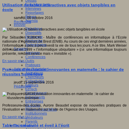
Débats
Faits marquants
Utilisation de tables interactives avec objets tangibles en
Interviews
école
Reportages
Brèves
samedi, 08 octobre 2016
Agenda
Recherche
Innover
Didactique
Dispositifs
Pédagogie
Par Sébastien KUBICKI - Maître de conférences en informatique à l’Ecole
Recherche
nationale d’ingénieurs de Brest (ENIB). Au cours de ces vingt dernières années,
Technologies
l’informatique a peu à peu investi la vie de tous les jours. A ce titre, Mark Weiser
Savoir(s)
définissait en 1999 « l’informatique ubiquitaire » (
i.e.
une informatique toujours
Analyses
présente, rendant service mais « invisible »).
Conférences
Outils
En savoir plus...
Pratiques
Acteurs de l'éducation
Pratiques d'évaluation innovantes en maternelle : le cahier de
Animateurs
réussites numérique
Chercheurs
Collectivités
jeudi, 15 septembre 2016
Editeurs
Pédagogie
EdTech
Encadrement
Enseignants
Entreprises
Etudiants
Professeure des écoles, Aurore Beaudet expose de nouvelles pratiques de
Filières industrielles
l'évaluation en maternelle sur le site de l'Agence des Usages.
Institutionnels
En savoir plus...
Médiateurs
Parents
Tablette, créativité et éveil à l’écrit
Thématiques