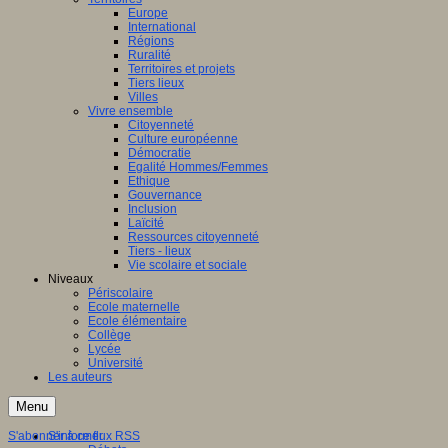
Europe
International
Régions
Ruralité
Territoires et projets
Tiers lieux
Villes
Vivre ensemble
Citoyenneté
Culture européenne
Démocratie
Egalité Hommes/Femmes
Ethique
Gouvernance
Inclusion
Laïcité
Ressources citoyenneté
Tiers - lieux
Vie scolaire et sociale
Niveaux
Périscolaire
Ecole maternelle
Ecole élémentaire
Collège
Lycée
Université
Les auteurs
Menu
S'abonner à ce flux RSS
S'informer