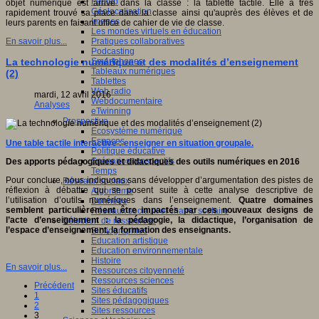
Fablab
objet numérique est arrivé dans la classe : la tablette tactile. Elle a très
Géolocalisation
rapidement trouvé sa place dans la classe ainsi qu'auprès des élèves et de
Images
leurs parents en faisant office de cahier de vie de classe.
Les mondes virtuels en éducation
Pratiques collaboratives
En savoir plus...
Podcasting
Smartphones
La technologie numérique et des modalités d’enseignement
Tableaux numériques
(2)
Tablettes
Web radio
mardi, 12 avril 2016
Webdocumentaire
Analyses
eTwinning
Prospective
Ecosystème numérique
Espaces
Une table tactile interactive : enseigner en situation groupale.
Politique éducative
Scénarios prospectifs
Des apports pédagogiques et didactiques des outils numériques en 2016
Temps
Pour conclure, nous indiquons sans développer d’argumentation des pistes de
Réseaux sociaux
réflexion à débattre qui se posent suite à cette analyse descriptive de
Algorithme
l’utilisation d’outils numériques dans l’enseignement.
Quatre domaines
Données
semblent particulièrement être impactés par ces nouveaux designs de
Réseaux sociaux et champ scolaire
l’acte d’enseignement : la pédagogie, la didactique, l’organisation de
Sélection de ressources
l’espace d’enseignement, la formation des enseignants.
Bibliographies
Education artistique
Education environnementale
Histoire
En savoir plus...
Ressources citoyenneté
Ressources sciences
Précédent
Sites éducatifs
1
Sites pédagogiques
2
Sites ressources
3