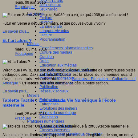
Jeux 4/12 ans
jeudi, 09 juin 2016
Jeux sérieux
Reportages
Jeux vidéo
Langages
Ecriture
Humour
Futur en Seine a débuté ce matin, et que pouvez-vous y voir ?
Langue orale
Langues vivantes
En savoir plus...
Lecture
Programmation
Et l’art alors ?
Médias
Compétences informationnelles
mardi, 03 mai 2016
Culture des médias
Pédagogie
Curation
Droits
Education aux médias
Information et nouveaux médias
Véronique FAVRE sur son blog "doigt d'école" nous offre de nombreuses pistes
Identité numérique
pédagogiques. Dans cet article: Quelle est la place du numérique quand il
Internet responsable
s’agit des arts visuels dans le
Parcours Education Culturelle et
Littératie numérique
Artistique
? L’
Histoire des arts
commence dès la petite section.
Publication
Réseaux sociaux
En savoir plus...
Métiers
Entrepreneuriat
Tablette Tactile : Un Cahier de Vie Numérique à l'école
Entreprises
maternelle
Evolutions des métiers
Métiers du numérique
lundi, 25 avril 2016
Orientation
Pratiques
Pratiques numériques
Cartes heuristiques
Classes inversées
Environnement Numérique de Travail
A la suite de l'ordinateur, de l'appareil photo, de l’enregistreur de son, un nouvel