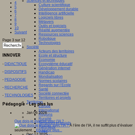
Sciences et techniques
4
Culture scientifique
5
Développement durable
6
Intelligence artificielle
7
Logiciels libres
8
Métavers
9
Outils et logiciels
10
Réalité augmentée
Suivant
Ressources sciences
Robotique
Page 3 sur 12
Technologies
Société
Acteurs des territoires
INNOVER
Ecole et structure
Economie
-
DIDACTIQUE
Ecosystème éducatif
Génération internet
-
DISPOSITIFS
Handicap
Mondialisation
-
PEDAGOGIE
Normes scolaires
Regards sur l’Ecole
-
RECHERCHE
Santé
Société connectée
-
TECHNOLOGIES
Territoires et projets
Territoires
Pédagogie - Les plus lus
Europe
International
Jan 06 2026
Régions
Ruralité
Que dois-je évaluer avec l'IA ?
Territoires et projets
À l’ère de l’IA, il ne suffit plus d’évaluer
Tiers lieux
seulement…
En savoir plus...
Villes
Dec 17 2025