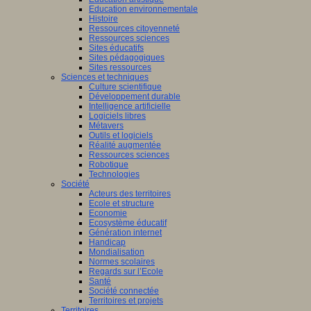
Education environnementale
Histoire
Ressources citoyenneté
Ressources sciences
Sites éducatifs
Sites pédagogiques
Sites ressources
Sciences et techniques
Culture scientifique
Développement durable
Intelligence artificielle
Logiciels libres
Métavers
Outils et logiciels
Réalité augmentée
Ressources sciences
Robotique
Technologies
Société
Acteurs des territoires
Ecole et structure
Economie
Ecosystème éducatif
Génération internet
Handicap
Mondialisation
Normes scolaires
Regards sur l’Ecole
Santé
Société connectée
Territoires et projets
Territoires