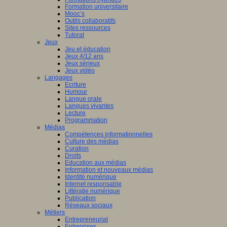
Formation universitaire
Mooc’s
Outils collaboratifs
Sites ressources
Tutorat
Jeux
Jeu et éducation
Jeux 4/12 ans
Jeux sérieux
Jeux vidéo
Langages
Ecriture
Humour
Langue orale
Langues vivantes
Lecture
Programmation
Médias
Compétences informationnelles
Culture des médias
Curation
Droits
Education aux médias
Information et nouveaux médias
Identité numérique
Internet responsable
Littératie numérique
Publication
Réseaux sociaux
Métiers
Entrepreneuriat
Entreprises