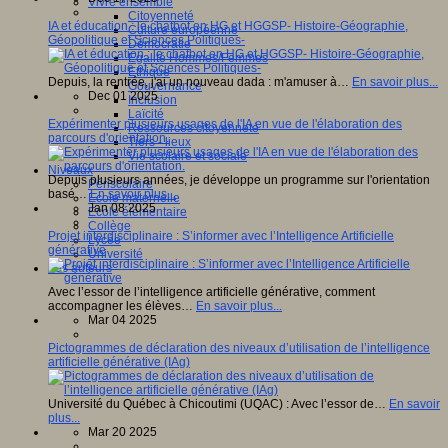
Vivre ensemble
Citoyenneté
IA et éducation : le chatbot en HG et HGGSP- Histoire-Géographie,
Culture européenne
Géopolitique et Sciences Politiques-
Démocratie
Egalité Hommes/Femmes
Ethique
Depuis, la rentrée, j'ai un nouveau dada : m'amuser à…
En savoir plus...
Gouvernance
Dec 01 2025
Inclusion
Laïcité
Expérimenter plusieurs usages de l'IA en vue de l'élaboration des
Ressources citoyenneté
parcours d'orientation.
Tiers - lieux
Vie scolaire et sociale
Niveaux
Depuis plusieurs années, je développe un programme sur l'orientation
Périscolaire
basé…
En savoir plus...
Ecole maternelle
Jan 08 2025
Ecole élémentaire
Collège
Projet interdisciplinaire : S’informer avec l’Intelligence Artificielle
Lycée
générative
Université
Les auteurs
Avec l’essor de l’intelligence artificielle générative, comment
accompagner les élèves…
En savoir plus...
Mar 04 2025
Pictogrammes de déclaration des niveaux d’utilisation de l’intelligence
artificielle générative (IAg)
Université du Québec à Chicoutimi (UQAC) : Avec l’essor de…
En savoir
plus...
Mar 20 2025