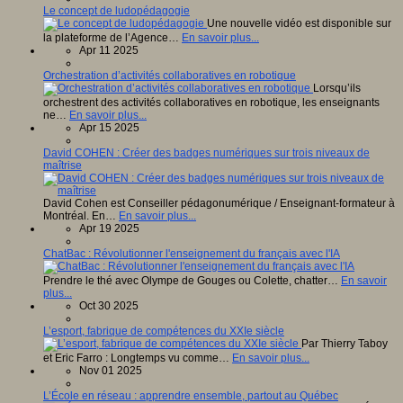
Le concept de ludopédagogie
Une nouvelle vidéo est disponible sur
la plateforme de l’Agence…
En savoir plus...
Apr 11 2025
Orchestration d’activités collaboratives en robotique
Lorsqu’ils
orchestrent des activités collaboratives en robotique, les enseignants
ne…
En savoir plus...
Apr 15 2025
David COHEN : Créer des badges numériques sur trois niveaux de
maîtrise
David Cohen est Conseiller pédagonumérique / Enseignant-formateur à
Montréal. En…
En savoir plus...
Apr 19 2025
ChatBac : Révolutionner l'enseignement du français avec l'IA
Prendre le thé avec Olympe de Gouges ou Colette, chatter…
En savoir
plus...
Oct 30 2025
L’esport, fabrique de compétences du XXIe siècle
Par Thierry Taboy
et Eric Farro : Longtemps vu comme…
En savoir plus...
Nov 01 2025
L’École en réseau : apprendre ensemble, partout au Québec