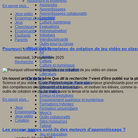
Apprendre et enseigner
Apprendre
En savoir plus...
Apprentissages
Apprentissages collaboratifs
Jeux vidéo
Créativité
Enseigner et apprendre
Culture numérique
Jeux
Evaluations
Chercheurs
Individualisation
Enseignants
Initiatives
Etudiants
Interdisciplinarité
Parents
Outils pour la classe
Arts et Culture
Pourquoi utiliser des templates de création de jeu vidéo en clas
Art
Cinéma
mercredi, 10 septembre 2025
Culture
Recherche
Culture et numérique
Dispositifs de médiation
Littérature
Formation
Un nouvel article de la série
Que dit la recherche ?
vient d’être publié sur la 
Compétences professionnelles
Science et jeu vidéo, Ecole Polytechnique. Face aux enjeux grandissants pour en
Dispositifs de formation
des compétences disciplinaires et transversales, et motiver les élèves, comme la 
E- formation
outils de création en classe mais aussi la tenue et le suivi de tels ateliers.
Enjeux et évolutions
En savoir plus...
Enseignement supérieur et numérique
Formations hybrides
Jeux
Formation universitaire
Enseignants
Mooc’s
Jeux vidéo
Outils collaboratifs
Création
Sites ressources
Tutorat
Les escape games sont-ils des moteurs d’apprentissage ?
Jeux
Jeu et éducation