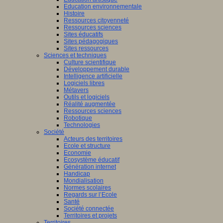
Education environnementale
Histoire
Ressources citoyenneté
Ressources sciences
Sites éducatifs
Sites pédagogiques
Sites ressources
Sciences et techniques
Culture scientifique
Développement durable
Intelligence artificielle
Logiciels libres
Métavers
Outils et logiciels
Réalité augmentée
Ressources sciences
Robotique
Technologies
Société
Acteurs des territoires
Ecole et structure
Economie
Ecosystème éducatif
Génération internet
Handicap
Mondialisation
Normes scolaires
Regards sur l’Ecole
Santé
Société connectée
Territoires et projets
Territoires