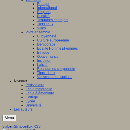
Europe
International
Régions
Ruralité
Territoires et projets
Tiers lieux
Villes
Vivre ensemble
Citoyenneté
Culture européenne
Démocratie
Egalité Hommes/Femmes
Ethique
Gouvernance
Inclusion
Laïcité
Ressources citoyenneté
Tiers - lieux
Vie scolaire et sociale
Niveaux
Périscolaire
Ecole maternelle
Ecole élémentaire
Collège
Lycée
Université
Les auteurs
Menu
S'abonner à ce flux RSS
S'informer