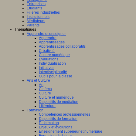
Entreprises
Etudiants
Filières industrielles
Institutionnels
Médiateurs
Parents
Thématiques
Apprendre et enseigner
Apprendre
Apprentissages
Apprentissages collaboratifs
Créativité
Culture numérique
Evaluations
Individualisation
Initiatives
Interdisciplinarité
Outils pour la classe
Arts et Culture
Art
Cinéma
Culture
Culture et numérique
Dispositifs de médiation
Littérature
Formation
Compétences professionnelles
Dispositifs de formation
E- formation
Enjeux et évolutions
Enseignement supérieur et numérique
Formations hybrides