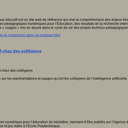
 éducatif est un site web de référence qui vise la compréhension des enjeux liés
ices pédagogiques numériques pour l’Éducation, des résultats de la recherche intern
s « usages » mis en œuvre dans le cycle de vie des projets technico-pédagogiques
rer-le-numerique-dans-sa-pratique.html
IA chez des collégiens
r les représentations et usages qu’ont les collégiens de l’intelligence artificielle.
 numérique pour l’éducation du ministère, viennent d’être publiés sur l’Agence 
e et jeu vidéo à l’Ecole Polytechnique.