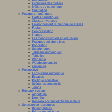
Evolutions des métiers
Métiers du numérique
Orientation
Pratiques numériques
Cartes heuristiques
Classes inversées
Environnement Numérique de Travail
Fablab
Géolocalisation
Images
Les mondes virtuels en éducation
Pratiques collaboratives
Podcasting
Smartphones
Tableaux numériques
Tablettes
Web radio
Webdocumentaire
eTwinning
Prospective
Ecosystème numérique
Espaces
Politique éducative
Scénarios prospectifs
Temps
Réseaux sociaux
Algorithme
Données
Réseaux sociaux et champ scolaire
Sélection de ressources
Bibliographies
Education artistique