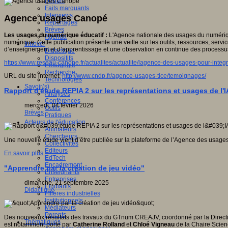
Débats
Faits marquants
Interviews
Agence usages Canopé
Reportages
Brèves
Les usages du numérique éducatif :
L'Agence nationale des usages du numérique
Agenda
numérique. Cette publication présente une veille sur les outils, ressources, serv
Innover
d’enseignement et d’apprentissage et une observation en continue des processu
Didactique
Dispositifs
https://www.reseau-canope.fr/actualites/actualite/lagence-des-usages-pour-integ
Pédagogie
Recherche
URL du site internet:
http://www.cndp.fr/agence-usages-tice/temoignages/
Technologies
Savoir(s)
Rapport d'étude REPIA 2 sur les représentations et usages de l'
Analyses
Conférences
mercredi, 04 février 2026
Outils
Brèves
Pratiques
Acteurs de l'éducation
Animateurs
Chercheurs
Une nouvelle étude vient d’être publiée sur la plateforme de l’Agence des usages su
Collectivités
Editeurs
En savoir plus...
EdTech
Encadrement
"Apprendre par la création de jeu vidéo"
Enseignants
Entreprises
dimanche, 21 septembre 2025
Etudiants
Didactique
Filières industrielles
Institutionnels
Médiateurs
Parents
Des nouveaux résultats des travaux du GTnum CREAJV, coordonné par la Direction
Thématiques
est notamment porté par
Catherine Rolland
et
Chloé Vigneau
de la Chaire Scienc