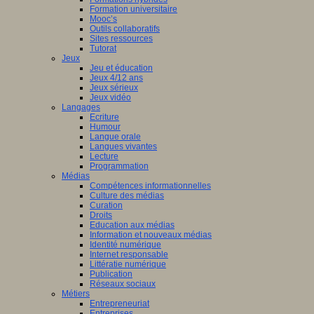
Formation universitaire
Mooc’s
Outils collaboratifs
Sites ressources
Tutorat
Jeux
Jeu et éducation
Jeux 4/12 ans
Jeux sérieux
Jeux vidéo
Langages
Ecriture
Humour
Langue orale
Langues vivantes
Lecture
Programmation
Médias
Compétences informationnelles
Culture des médias
Curation
Droits
Education aux médias
Information et nouveaux médias
Identité numérique
Internet responsable
Littératie numérique
Publication
Réseaux sociaux
Métiers
Entrepreneuriat
Entreprises