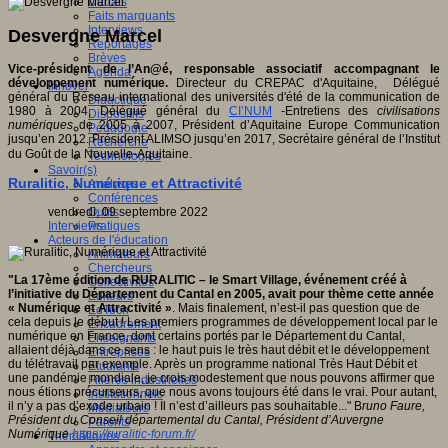
Débats
Faits marquants
Interviews
Desvergne Marcel
Reportages
Brèves
Vice-président de l’An@é, responsable associatif accompagnant le
Agenda
développement numérique.
Directeur du CREPAC d'Aquitaine, Délégué
Innover
général du Réseau international des universités d'été de la communication de
Didactique
1980 à 2004, Délégué général du
CI’NUM
-Entretiens des
civilisations
Dispositifs
numériques
de 2005 à 2007, Président d’Aquitaine Europe Communication
Pédagogie
jusqu’en 2012. Président ALIMSO jusqu’en 2017, Secrétaire général de l’Institut
Recherche
du Goût de la Nouvelle-Aquitaine.
Technologies
Savoir(s)
Ruralitic, Numérique et Attractivité
Analyses
Conférences
vendredi, 09 septembre 2022
Outils
Interviews
Pratiques
Acteurs de l'éducation
Animateurs
Chercheurs
"La 17ème édition de RURALITIC – le Smart Village, événement créé à
Collectivités
l’initiative du Département du Cantal en 2005, avait pour thème cette année
Editeurs
« Numérique et Attractivité »
. Mais finalement, n’est-il pas question que de
EdTech
cela depuis le début ! Les premiers programmes de développement local par le
Encadrement
numérique en France, dont certains portés par le Département du Cantal,
Enseignants
allaient déjà dans ce sens : le haut puis le très haut débit et le développement
Entreprises
du télétravail par exemple. Après un programme national Très Haut Débit et
Etudiants
une pandémie mondiale, je crois modestement que nous pouvons affirmer que
Filières industrielles
nous étions précurseurs, que nous avons toujours été dans le vrai. Pour autant,
Institutionnels
il n’y a pas d’exode urbain ! Il n’est d’ailleurs pas souhaitable..." B
runo Faure,
Médiateurs
Président du Conseil départemental du Cantal, Président d’Auvergne
Parents
Numérique
https://ruralitic-forum.fr/
Thématiques