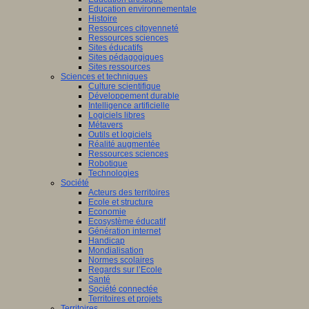
Education environnementale
Histoire
Ressources citoyenneté
Ressources sciences
Sites éducatifs
Sites pédagogiques
Sites ressources
Sciences et techniques
Culture scientifique
Développement durable
Intelligence artificielle
Logiciels libres
Métavers
Outils et logiciels
Réalité augmentée
Ressources sciences
Robotique
Technologies
Société
Acteurs des territoires
Ecole et structure
Economie
Ecosystème éducatif
Génération internet
Handicap
Mondialisation
Normes scolaires
Regards sur l’Ecole
Santé
Société connectée
Territoires et projets
Territoires