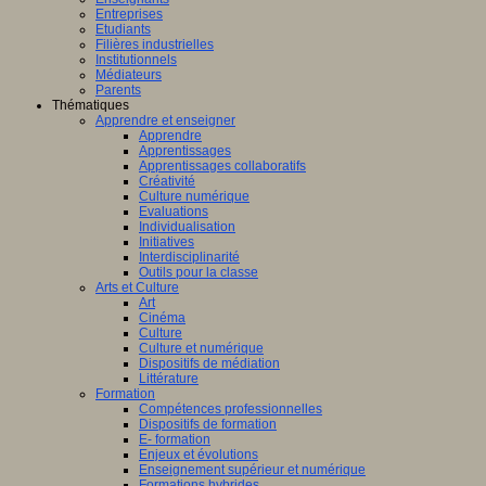
Entreprises
Etudiants
Filières industrielles
Institutionnels
Médiateurs
Parents
Thématiques
Apprendre et enseigner
Apprendre
Apprentissages
Apprentissages collaboratifs
Créativité
Culture numérique
Evaluations
Individualisation
Initiatives
Interdisciplinarité
Outils pour la classe
Arts et Culture
Art
Cinéma
Culture
Culture et numérique
Dispositifs de médiation
Littérature
Formation
Compétences professionnelles
Dispositifs de formation
E- formation
Enjeux et évolutions
Enseignement supérieur et numérique
Formations hybrides