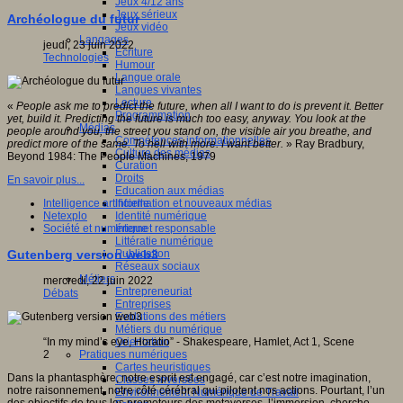
Jeux 4/12 ans
Jeux sérieux
Archéologue du futur
Jeux vidéo
Langages
jeudi, 23 juin 2022
Ecriture
Technologies
Humour
Langue orale
Langues vivantes
Lecture
«
People ask me to predict the future, when all I want to do is prevent it. Better
Programmation
yet, build it. Predicting the future is much too easy, anyway. You look at the
Médias
people around you, the street you stand on, the visible air you breathe, and
Compétences informationnelles
predict more of the same. To hell with more. I want better.
» Ray Bradbury,
Culture des médias
Beyond 1984: The People Machines, 1979
Curation
Droits
En savoir plus...
Education aux médias
Information et nouveaux médias
Intelligence artificielle
Identité numérique
Netexplo
Internet responsable
Société et numérique
Littératie numérique
Publication
Gutenberg version web3
Réseaux sociaux
Métiers
mercredi, 22 juin 2022
Entrepreneuriat
Débats
Entreprises
Evolutions des métiers
Métiers du numérique
Orientation
“In my mind’s eye, Horatio” - Shakespeare, Hamlet, Act 1, Scene
Pratiques numériques
2
Cartes heuristiques
Dans la phantasphère, notre esprit est engagé, car c’est notre imagination,
Classes inversées
notre raisonnement, notre côté cérébral qui pilotent nos actions. Pourtant, l’un
Environnement Numérique de Travail