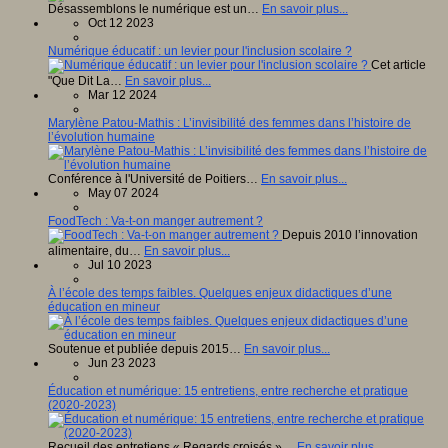
Désassemblons le numérique est un…
En savoir plus...
Oct 12 2023
Numérique éducatif : un levier pour l'inclusion scolaire ?
Cet article
"Que Dit La…
En savoir plus...
Mar 12 2024
Marylène Patou-Mathis : L’invisibilité des femmes dans l’histoire de
l’évolution humaine
Conférence à l'Université de Poitiers…
En savoir plus...
May 07 2024
FoodTech : Va-t-on manger autrement ?
Depuis 2010 l’innovation
alimentaire, du…
En savoir plus...
Jul 10 2023
À l’école des temps faibles. Quelques enjeux didactiques d’une
éducation en mineur
Soutenue et publiée depuis 2015…
En savoir plus...
Jun 23 2023
Éducation et numérique: 15 entretiens, entre recherche et pratique
(2020-2023)
Recueil des entretiens « Regards croisés »…
En savoir plus...