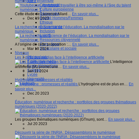
Vivre ensemble
numérique ?
Citoyenneté
Culture européenne
Démocratie
Cette étude de Laurence Allard…
En savoir plus...
Egalité Hommes/Femmes
Dec 19 2023
Ethique
Gouvernance
La recherche en Science de l’éducation. La mondialisation par le
Inclusion
numérique.
Laïcité
Ressources citoyenneté
Tiers - lieux
A l’origine de cette proposition :…
En savoir plus...
Vie scolaire et sociale
Mar 18 2024
Niveaux
Périscolaire
Les 7 défis des médias face à l’intelligence artificielle
Ecole maternelle
L’intelligence
Ecole élémentaire
artificielle (IA) promet une…
En savoir plus...
Collège
Jan 11 2024
Lycée
Université
Hydrogène : promesses et réalités
Les auteurs
L’hydrogène est de plus en…
En
savoir plus...
Dec 20 2023
Éducation, numérique et recherche : portfolios des groupes thématiques
numériques (2020-2022)
Les groupes thématiques numériques (GTnum), sont…
En savoir plus...
Jul 20 2023
Découvrir la série de l'INRIA : Désassemblons le numérique