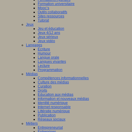
Formation universitaire
Mooc’s
Outils collaboratifs
Sites ressources
Tutorat
Jeux
Jeu et éducation
Jeux 4/12 ans
Jeux sérieux
Jeux vidéo
Langages
Ecriture
Humour
Langue orale
Langues vivantes
Lecture
Programmation
Médias
Compétences informationnelles
Culture des médias
Curation
Droits
Education aux médias
Information et nouveaux médias
Identité numérique
Internet responsable
Littératie numérique
Publication
Réseaux sociaux
Métiers
Entrepreneuriat
Entreprises