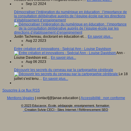
Sep 12 2024
Démocratiser l’intégration du numérique en éducation : l’importance de
la consultation délibérative auprès de l’équipe-école par les directions
d’établissement d’enseignement
Justin Tachereau, doctorant en éducation et…
En savoir plus...
Aug 22 2023
Entre création et innovations - Spécial Ann - Louise Davidson
Ann -
Louise Davidson est…
En savoir plus...
Aug 06 2023
Découvrir les secrets du cerveau par la cartographie cérébrale
Le 18
juillet s’est tenu…
En savoir plus...
Souscrire à ce flux RSS
Mentions légales
| contact[@]anae.education |
Accessibilité : non conforme
© 2023 Educavox, Ecole, pédagogie, enseignement, formation
Creation Sylvie CECI - Sites Internet / Référencement SEO