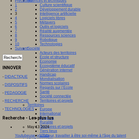
Sciences et techniques
Précédent
Culture scientifique
1
Développement durable
2
Intelligence artificielle
3
Logiciels libres
4
Métavers
5
Outils et logiciels
6
Réalité augmentée
7
Ressources sciences
8
Robotique
9
Technologies
10
Société
Suivant
Acteurs des territoires
Ecole et structure
Economie
Ecosystème éducatif
INNOVER
Génération internet
Handicap
-
DIDACTIQUE
Mondialisation
Normes scolaires
-
DISPOSITIFS
Regards sur l’Ecole
Santé
-
PEDAGOGIE
Société connectée
Territoires et projets
-
RECHERCHE
Territoires
-
TECHNOLOGIES
Europe
International
Recherche - Les plus lus
Régions
Ruralité
Territoires et projets
May 13 2024
Tiers lieux
Villes
Youtubeuse, youtubeur, travailler à être soi-même à l'âge du talent