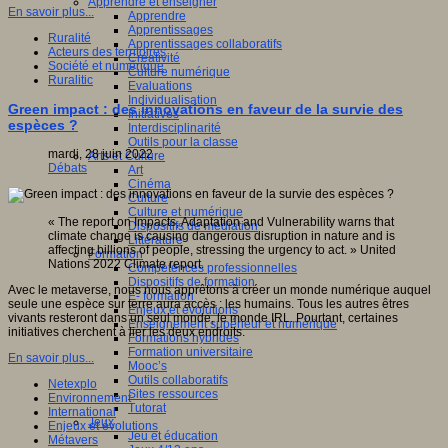
Apprendre et enseigner
En savoir plus...
Apprendre
Apprentissages
Ruralité
Apprentissages collaboratifs
Acteurs des territoires
Créativité
Société et numérique
Culture numérique
Ruralitic
Evaluations
Individualisation
Green impact : des innovations en faveur de la survie des
Initiatives
espèces ?
Interdisciplinarité
Outils pour la classe
mardi, 28 juin 2022
Arts et Culture
Débats
Art
Cinéma
Culture
Culture et numérique
« The report on Impacts, Adaptation and Vulnerability warns that
Dispositifs de médiation
climate change is causing dangerous disruption in nature and is
Littérature
affecting billions of people, stressing the urgency to act. » United
Formation
Nations 2022 Climate report.
Compétences professionnelles
Dispositifs de formation
Avec le metaverse, nous nous apprêtons à créer un monde numérique auquel
E- formation
seule une espèce sur terre aura accès : les humains. Tous les autres êtres
Enjeux et évolutions
vivants resteront dans un seul monde, le monde IRL. Pourtant, certaines
Enseignement supérieur et numérique
initiatives cherchent à lier les deux endroits.
Formations hybrides
Formation universitaire
En savoir plus...
Mooc’s
Outils collaboratifs
Netexplo
Sites ressources
Environnement
Tutorat
International
Jeux
Enjeux et évolutions
Jeu et éducation
Métavers