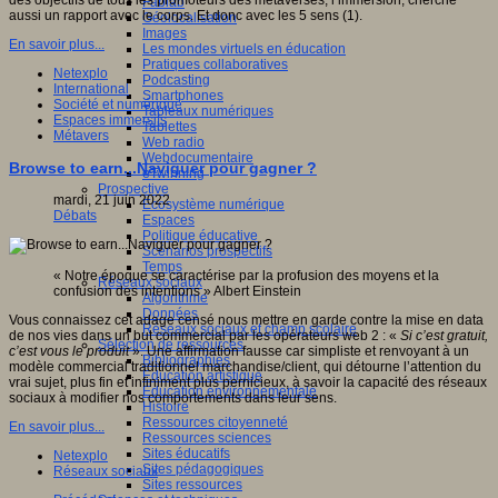
des objectifs de tous les promoteurs des metaverses, l’immersion, cherche
Fablab
aussi un rapport avec le corps. Et donc avec les 5 sens (1).
Géolocalisation
Images
En savoir plus...
Les mondes virtuels en éducation
Pratiques collaboratives
Netexplo
Podcasting
International
Smartphones
Société et numérique
Tableaux numériques
Espaces immersifs
Tablettes
Métavers
Web radio
Webdocumentaire
Browse to earn...Naviguer pour gagner ?
eTwinning
Prospective
mardi, 21 juin 2022
Ecosystème numérique
Débats
Espaces
Politique éducative
Scénarios prospectifs
Temps
« Notre époque se caractérise par la profusion des moyens et la
Réseaux sociaux
confusion des intentions » Albert Einstein
Algorithme
Données
Vous connaissez cet adage censé nous mettre en garde contre la mise en data
Réseaux sociaux et champ scolaire
de nos vies dans un but commercial par les opérateurs web 2 : «
Si c’est gratuit,
Sélection de ressources
c’est vous le produit
». Une affirmation fausse car simpliste et renvoyant à un
Bibliographies
modèle commercial traditionnel marchandise/client, qui détourne l’attention du
Education artistique
vrai sujet, plus fin et infiniment plus pernicieux, à savoir la capacité des réseaux
Education environnementale
sociaux à modifier nos comportements dans leur sens.
Histoire
Ressources citoyenneté
En savoir plus...
Ressources sciences
Sites éducatifs
Netexplo
Sites pédagogiques
Réseaux sociaux
Sites ressources