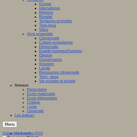
Europe
International
Régions
Ruralité
Territoires et projets
Tiers lieux
Villes
Vivre ensemble
Citoyenneté
Culture européenne
Démocratie
Egalité Hommes/Femmes
Ethique
Gouvernance
Inclusion
Laïcité
Ressources citoyenneté
Tiers - lieux
Vie scolaire et sociale
Niveaux
Périscolaire
Ecole maternelle
Ecole élémentaire
Collège
Lycée
Université
Les auteurs
Menu
S'abonner à ce flux RSS
S'informer