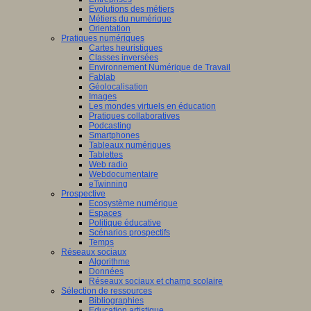
Evolutions des métiers
Métiers du numérique
Orientation
Pratiques numériques
Cartes heuristiques
Classes inversées
Environnement Numérique de Travail
Fablab
Géolocalisation
Images
Les mondes virtuels en éducation
Pratiques collaboratives
Podcasting
Smartphones
Tableaux numériques
Tablettes
Web radio
Webdocumentaire
eTwinning
Prospective
Ecosystème numérique
Espaces
Politique éducative
Scénarios prospectifs
Temps
Réseaux sociaux
Algorithme
Données
Réseaux sociaux et champ scolaire
Sélection de ressources
Bibliographies
Education artistique