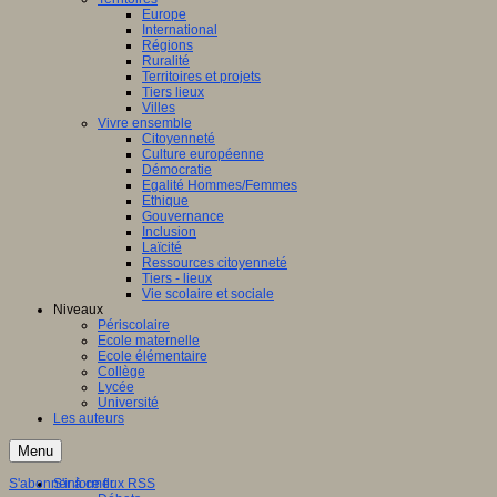
Europe
International
Régions
Ruralité
Territoires et projets
Tiers lieux
Villes
Vivre ensemble
Citoyenneté
Culture européenne
Démocratie
Egalité Hommes/Femmes
Ethique
Gouvernance
Inclusion
Laïcité
Ressources citoyenneté
Tiers - lieux
Vie scolaire et sociale
Niveaux
Périscolaire
Ecole maternelle
Ecole élémentaire
Collège
Lycée
Université
Les auteurs
Menu
S'abonner à ce flux RSS
S'informer