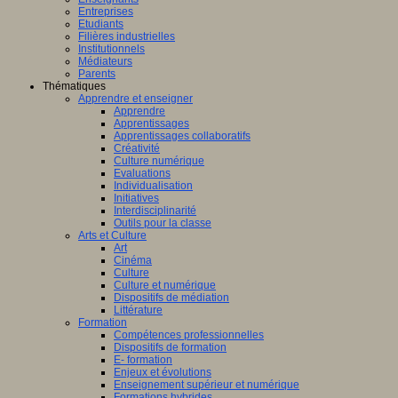
Entreprises
Etudiants
Filières industrielles
Institutionnels
Médiateurs
Parents
Thématiques
Apprendre et enseigner
Apprendre
Apprentissages
Apprentissages collaboratifs
Créativité
Culture numérique
Evaluations
Individualisation
Initiatives
Interdisciplinarité
Outils pour la classe
Arts et Culture
Art
Cinéma
Culture
Culture et numérique
Dispositifs de médiation
Littérature
Formation
Compétences professionnelles
Dispositifs de formation
E- formation
Enjeux et évolutions
Enseignement supérieur et numérique
Formations hybrides