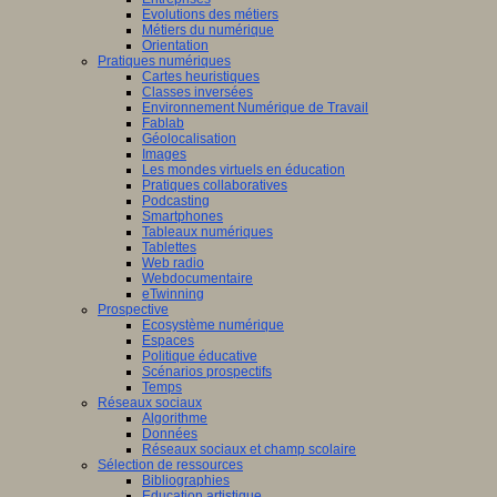
Evolutions des métiers
Métiers du numérique
Orientation
Pratiques numériques
Cartes heuristiques
Classes inversées
Environnement Numérique de Travail
Fablab
Géolocalisation
Images
Les mondes virtuels en éducation
Pratiques collaboratives
Podcasting
Smartphones
Tableaux numériques
Tablettes
Web radio
Webdocumentaire
eTwinning
Prospective
Ecosystème numérique
Espaces
Politique éducative
Scénarios prospectifs
Temps
Réseaux sociaux
Algorithme
Données
Réseaux sociaux et champ scolaire
Sélection de ressources
Bibliographies
Education artistique