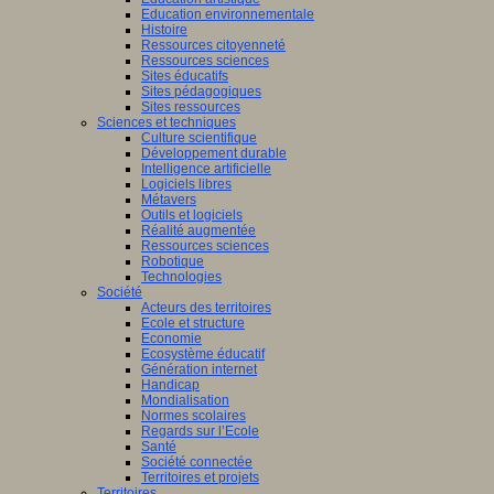
Education environnementale
Histoire
Ressources citoyenneté
Ressources sciences
Sites éducatifs
Sites pédagogiques
Sites ressources
Sciences et techniques
Culture scientifique
Développement durable
Intelligence artificielle
Logiciels libres
Métavers
Outils et logiciels
Réalité augmentée
Ressources sciences
Robotique
Technologies
Société
Acteurs des territoires
Ecole et structure
Economie
Ecosystème éducatif
Génération internet
Handicap
Mondialisation
Normes scolaires
Regards sur l’Ecole
Santé
Société connectée
Territoires et projets
Territoires