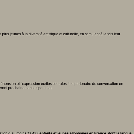
s jeunes à la diversité artistique et culturelle, en stimulant à la fois leur
ension et l'expression écrites et orales ! Le partenaire de conversation en
seront prochainement disponibles.
uation d’au moins
77 433 enfants et jeunes allophones en France, dont la langue