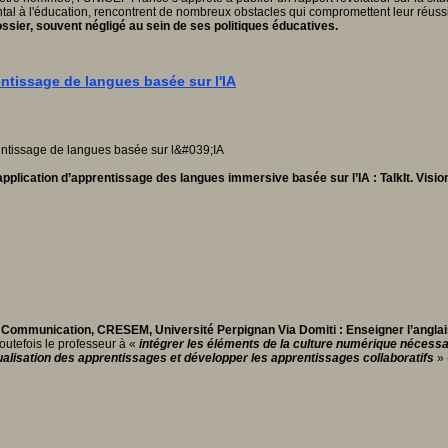
ntal à l'éducation, rencontrent de nombreux obstacles qui compromettent leur réussi
ssier, souvent négligé au sein de ses politiques éducatives.
entissage de langues basée sur l'IA
pplication d’apprentissage des langues immersive basée sur l’IA : TalkIt.
Visio
la Communication, CRESEM, Université Perpignan Via Domiti
: Enseigner l’anglai
outefois le professeur à «
i
ntégrer les éléments de la culture numérique nécessaire
ualisation des apprentissages et développer les apprentissages collaboratifs
»