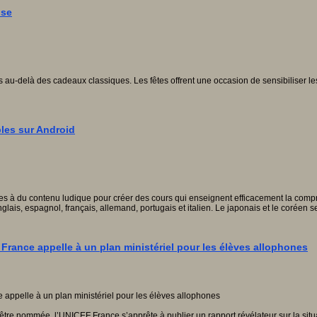
ise
u-delà des cadeaux classiques. Les fêtes offrent une occasion de sensibiliser les plu
bles sur Android
 à du contenu ludique pour créer des cours qui enseignent efficacement la compréh
lais, espagnol, français, allemand, portugais et italien. Le japonais et le coréen 
F France appelle à un plan ministériel pour les élèves allophones
’être nommée, l’UNICEF France s’apprête à publier un rapport révélateur sur la sit