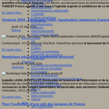
Apprendre et enseigner
première n'est pas le français.
Ces élèves, qui devraient jouir du droit fondame
Apprendre
l’UNICEF France appelle à une mise à l’agenda urgente et ambitieuse de ce do
Apprentissages
Apprentissages collaboratifs
En savoir plus...
Créativité
Culture numérique
Vivatech 2024 : Découvrez TalkIt, l'application immersive d'appr
Evaluations
Individualisation
jeudi, 02 mai 2024
Initiatives
Brèves
Interdisciplinarité
Outils pour la classe
Arts et Culture
Art
Communiqué : A l’occasion de VivaTech, VisionFlow annonce
le
lancement de l'a
Cinéma
Culture
En savoir plus...
Culture et numérique
Dispositifs de médiation
Numérique éducatif et numérique productif
Littérature
Formation
vendredi, 05 avril 2024
Compétences professionnelles
Analyses
Dispositifs de formation
E- formation
Enjeux et évolutions
Enseignement supérieur et numérique
Isabelle LAVAIL-RAVETLLAT, Doctorante en Sciences de l’Information et de 
Formations hybrides
Référentiel de compétences des métiers du professorat et de l’éducation enjoint t
Formation universitaire
ressources et des usages numériques, en particulier pour permettre l’individ
Mooc’s
l’éducation, 2013, point 9).
Outils collaboratifs
Sites ressources
En savoir plus...
Tutorat
Jeux
Pour l’ouverture d’une cité des langues de France
Jeu et éducation