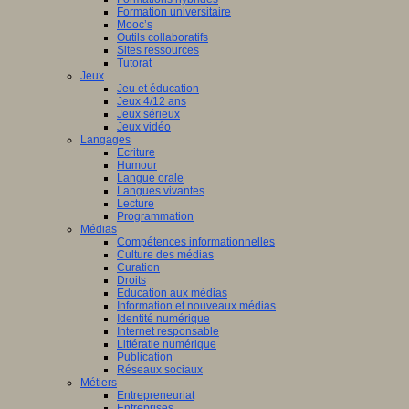
Formation universitaire
Mooc’s
Outils collaboratifs
Sites ressources
Tutorat
Jeux
Jeu et éducation
Jeux 4/12 ans
Jeux sérieux
Jeux vidéo
Langages
Ecriture
Humour
Langue orale
Langues vivantes
Lecture
Programmation
Médias
Compétences informationnelles
Culture des médias
Curation
Droits
Education aux médias
Information et nouveaux médias
Identité numérique
Internet responsable
Littératie numérique
Publication
Réseaux sociaux
Métiers
Entrepreneuriat
Entreprises