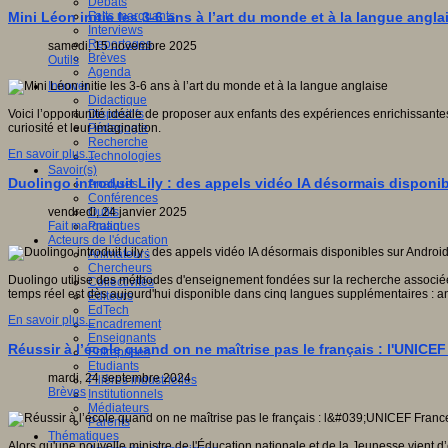
Débats
Faits marquants
Mini Léon initie les 3-6 ans à l’art du monde et à la langue angla
Interviews
Reportages
samedi, 15 novembre 2025
Brèves
Outils
Agenda
Innover
Didactique
Dispositifs
Voici l’opportunité idéale de proposer aux enfants des expériences enrichissantes a
Pédagogie
curiosité et leur imagination.
Recherche
En savoir plus...
Technologies
Savoir(s)
Duolingo introduit Lily : des appels vidéo IA désormais disponi
Analyses
Conférences
Outils
vendredi, 24 janvier 2025
Pratiques
Fait marquant
Acteurs de l'éducation
Animateurs
Chercheurs
Duolingo utilise des méthodes d'enseignement fondées sur la recherche associées
Collectivités
temps réel est dès aujourd'hui disponible dans cinq langues supplémentaires : ang
Editeurs
EdTech
En savoir plus...
Encadrement
Enseignants
Réussir à l’école quand on ne maîtrise pas le français : l'UNICE
Entreprises
Etudiants
mardi, 24 septembre 2024
Filières industrielles
Brèves
Institutionnels
Médiateurs
Parents
Thématiques
Alors qu'une nouvelle ministre de l'Éducation nationale et de la Jeunesse vient d