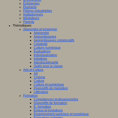
Entreprises
Etudiants
Filières industrielles
Institutionnels
Médiateurs
Parents
Thématiques
Apprendre et enseigner
Apprendre
Apprentissages
Apprentissages collaboratifs
Créativité
Culture numérique
Evaluations
Individualisation
Initiatives
Interdisciplinarité
Outils pour la classe
Arts et Culture
Art
Cinéma
Culture
Culture et numérique
Dispositifs de médiation
Littérature
Formation
Compétences professionnelles
Dispositifs de formation
E- formation
Enjeux et évolutions
Enseignement supérieur et numérique
Formations hybrides