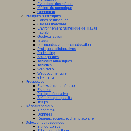
Evolutions des métiers
Métiers du numérique
Orientation
Pratiques numériques
Cartes heuristiques
Classes inversées
Environnement Numérique de Travail
Fablab
Géolocalisation
Images
Les mondes virtuels en éducation
Pratiques collaboratives
Podcasting
Smartphones
Tableaux numériques
Tablettes
Web radio
Webdocumentaire
eTwinning
Prospective
Ecosystème numérique
Espaces
Politique éducative
Scénarios prospectifs
Temps
Réseaux sociaux
Algorithme
Données
Réseaux sociaux et champ scolaire
Sélection de ressources
Bibliographies
Education artistique