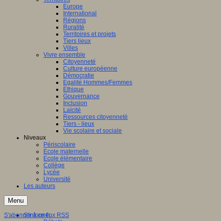
Europe
International
Régions
Ruralité
Territoires et projets
Tiers lieux
Villes
Vivre ensemble
Citoyenneté
Culture européenne
Démocratie
Egalité Hommes/Femmes
Ethique
Gouvernance
Inclusion
Laïcité
Ressources citoyenneté
Tiers - lieux
Vie scolaire et sociale
Niveaux
Périscolaire
Ecole maternelle
Ecole élémentaire
Collège
Lycée
Université
Les auteurs
Menu
S'abonner à ce flux RSS
S'informer