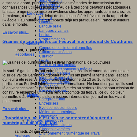
Jeux 4/12 ans
distance d’abord, puis pour renforcer les méthodes de transmission des
Jeux sérieux
connaissances utilisées jusque là. Au delà des considérations pédagogiques,
Jeux vidéo
la fracture numérique mise en évidence chez les apprenants comme chez les
Langages
formateurs, a relancé un débat de fond et accéléré l’ évolution du rapport de
Ecriture
l’« école » au numérique qui impacte déjà les pratiques en France et ailleurs
Humour
dans le monde.
Langue orale
Langues vivantes
En savoir plus...
Lecture
Programmation
Graines de journalistes au Festival International de Couthures
Médias
Compétences informationnelles
lundi, 31 juillet 2023
Culture des médias
Reportages
Curation
Droits
Education aux médias
Information et nouveaux médias
Ils sont 18 gamins ; Ils ont entre huit et onze ans ; ils viennent des centres de
Identité numérique
loisir de Val de Garonne Agglomération ; ils ont planté la tente dans l’espace
Internet responsable
qui leur a été réservé à Couthures sur Garonne du 13 au 16 juillet pour
Littératie numérique
participer au Festival International du Journalisme. Ne leur dites pas qu’ils sont
Publication
là en vacances car ils prennent leur rôle très au sérieux : ils ont pour mission de
Réseaux sociaux
construire ensemble un média rendant compte du festival, ce qui doit leur
Métiers
permettre d’aborder toutes les missions internes d’un journal en les vivant
Entrepreneuriat
pleinement.
Entreprises
Evolutions des métiers
En savoir plus...
Métiers du numérique
Orientation
L’hybridation, ce n’est pas se contenter d’ajouter du
Pratiques numériques
numérique à ce que je fais
Cartes heuristiques
Classes inversées
samedi, 24 juin 2023
Environnement Numérique de Travail
Analyses