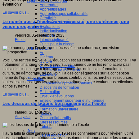
face, mais aussi mettre à profit cet univers numérique en constante
Apprendre et enseigner
évolution ?
Apprendre
Apprentissages
En savoir plus...
Apprentissages collaboratifs
Créativité
Le numérique à l’école : une nécessité, une cohérence, une
Culture numérique
vision prospective
Evaluations
Individualisation
Initiatives
vendredi, 01 septembre 2023
Interdisciplinarité
Editos
Outils pour la classe
Arts et Culture
Art
Cinéma
Voici une rentrée nouvelle…L'éducation est au centre des préoccupations...Il va
Culture
notamment manquer de professeurs…Le numérique ne les remplacera pas !
Culture et numérique
mais celui-ci continue à interroger fortement les notions d’information, de
Dispositifs de médiation
culture, de démocratie, de pouvoir. Il a des conséquences sur la conception
Littérature
même de l’éducation. Les nombreuses contributions, recherches, ressources,
Formation
toutes les actions dans les territoires contribuent à faire évoluer nos réflexions
Compétences professionnelles
et nos systèmes...
Dispositifs de formation
E- formation
En savoir plus...
Enjeux et évolutions
Enseignement supérieur et numérique
Les dessous de la transition numérique à l’école
Formations hybrides
Formation universitaire
samedi, 26 août 2023
Mooc’s
Analyses
Outils collaboratifs
Sites ressources
Tutorat
Jeux
Il aura fallu la crise sanitaire Covid 19 et ses confinements pour révéler l’utilité
Jeu et éducation
des technologies numériques dans l’enseignement, pour assurer les cours à