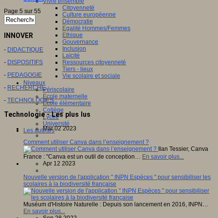
Vivre ensemble
Citoyenneté
Page 5 sur 55
Culture européenne
Démocratie
Egalité Hommes/Femmes
INNOVER
Ethique
Gouvernance
Inclusion
-
DIDACTIQUE
Laïcité
-
DISPOSITIFS
Ressources citoyenneté
Tiers - lieux
-
PEDAGOGIE
Vie scolaire et sociale
Niveaux
-
RECHERCHE
Périscolaire
Ecole maternelle
-
TECHNOLOGIES
Ecole élémentaire
Collège
Technologie - Les plus lus
Lycée
Université
Mar 02 2023
Les auteurs
Comment utiliser Canva dans l’enseignement ?
Ilan Tessier, Canva
France : "Canva est un outil de conception…
En savoir plus...
Apr 12 2023
Nouvelle version de l'application " INPN Espèces " pour sensibiliser les
scolaires à la biodiversité française
Muséum d'Histoire Naturelle : Depuis son lancement en 2016, INPN…
En savoir plus...
Sep 28 2022