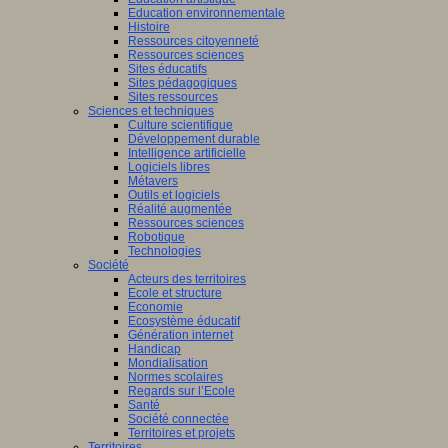
Education environnementale
Histoire
Ressources citoyenneté
Ressources sciences
Sites éducatifs
Sites pédagogiques
Sites ressources
Sciences et techniques
Culture scientifique
Développement durable
Intelligence artificielle
Logiciels libres
Métavers
Outils et logiciels
Réalité augmentée
Ressources sciences
Robotique
Technologies
Société
Acteurs des territoires
Ecole et structure
Economie
Ecosystème éducatif
Génération internet
Handicap
Mondialisation
Normes scolaires
Regards sur l’Ecole
Santé
Société connectée
Territoires et projets
Territoires