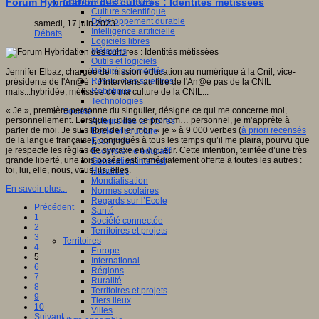
Sciences et techniques
Forum Hybridation des cultures : Identités métissées
Culture scientifique
Développement durable
samedi, 17 juin 2023
Intelligence artificielle
Débats
Logiciels libres
Métavers
Outils et logiciels
Réalité augmentée
Jennifer Elbaz, chargée de mission éducation au numérique à la Cnil, vice-
Ressources sciences
présidente de l'An@é : J'interviens au titre de l'An@é pas de la CNIL
Robotique
mais...hybridée, métissée de ma culture de la CNIL...
Technologies
« Je », première personne du singulier, désigne ce qui me concerne moi,
Société
personnellement. Lorsque j’utilise ce pronom… personnel, je m’apprête à
Acteurs des territoires
parler de moi. Je suis libre de lier mon « je » à 9 000 verbes (
à priori recensés
Ecole et structure
de la langue française), conjugués à tous les temps qu’il me plaira, pourvu que
Economie
je respecte les règles de syntaxe en vigueur. Cette intention, teintée d’une très
Ecosystème éducatif
grande liberté, une fois posée, est immédiatement offerte à toutes les autres :
Génération internet
toi, lui, elle, nous, vous, ils, elles.
Handicap
Mondialisation
En savoir plus...
Normes scolaires
Regards sur l’Ecole
Précédent
Santé
1
Société connectée
2
Territoires et projets
3
Territoires
4
Europe
5
International
6
Régions
7
Ruralité
8
Territoires et projets
9
Tiers lieux
10
Villes
Suivant