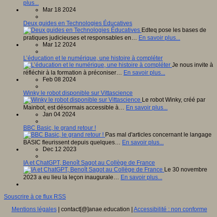
plus...
Mar 18 2024
Deux guides en Technologies Éducatives
Edteq pose les bases de
pratiques judicieuses et responsables en…
En savoir plus...
Mar 12 2024
L’éducation et le numérique, une histoire à compléter
Je nous invite à
réfléchir à la formation à préconiser…
En savoir plus...
Feb 08 2024
Winky le robot disponible sur Vittascience
Le robot Winky, créé par
Mainbot, est désormais accessible à…
En savoir plus...
Jan 04 2024
BBC Basic, le grand retour !
Pas mal d'articles concernant le langage
BASIC fleurissent depuis quelques…
En savoir plus...
Dec 12 2023
IA et ChatGPT, Benoît Sagot au Collège de France
Le 30 novembre
2023 a eu lieu la leçon inaugurale…
En savoir plus...
Souscrire à ce flux RSS
Mentions légales
| contact[@]anae.education |
Accessibilité : non conforme