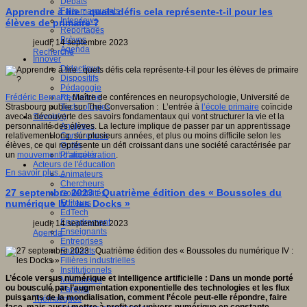
Débats
Faits marquants
Apprendre à lire : quels défis cela représente-t-il pour les
Interviews
élèves de primaire ?
Reportages
Brèves
jeudi, 14 septembre 2023
Agenda
Recherche
Innover
Didactique
Dispositifs
Pédagogie
Recherche
Frédéric Bernard
, Maître de conférences en neuropsychologie, Université de
Technologies
Strasbourg publie sur The Conversation : L’entrée à
l’école primaire
coïncide
Savoir(s)
avec la découverte des savoirs fondamentaux qui vont structurer la vie et la
Analyses
personnalité des élèves. La lecture implique de passer par un apprentissage
Conférences
relativement long, sur plusieurs années, et plus ou moins difficile selon les
Outils
élèves, ce qui représente un défi croissant dans une société caractérisée par
Pratiques
un
mouvement d’accélération
.
Acteurs de l'éducation
En savoir plus...
Animateurs
Chercheurs
27 septembre 2023 : Quatrième édition des « Boussoles du
Collectivités
Editeurs
numérique IV : les Docks »
EdTech
Encadrement
jeudi, 14 septembre 2023
Enseignants
Agenda
Entreprises
Etudiants
Filières industrielles
Institutionnels
L’école versus numérique et intelligence artificielle : Dans un monde porté
Médiateurs
ou bousculé par l’augmentation exponentielle des technologies et les flux
Parents
puissants de la mondialisation, comment l’école peut-elle répondre, faire
Thématiques