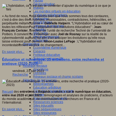
Fablab
Géolocalisation
Images
Les mondes virtuels en éducation
Pratiques collaboratives
« Au fond de nous, nous savons bien que nous sommes tous des centaures,
Podcasting
c’est-à-dire des êtres hybrides, insaisissables, contradictoires, hétéroclites, en
Smartphones
perpétuelle métamorphose »
Gabrielle Halpern
. "L'Hybridation est au cœur de
Tableaux numériques
toutes les réflexions sur l’adaptation des institutions éducatives" : J
ean-
Tablettes
François Cerisier
, directeur de l’unité de recherche Techné de l’université de
Web radio
Poitiers. Il convient de s’interroger avec
Joël de Rosnay
sur la réalité de la
Webdocumentaire
cybermodernité aujourd’hui afin d’en anticiper les évolutions qu’elle nous
eTwinning
laisse entrevoir pour demain.
Ninon-Louise LePage
: L'’hybridation est
Prospective
incontestablement vectrice de changement...
Ecosystème numérique
Espaces
En savoir plus...
Politique éducative
Scénarios prospectifs
Éducation et numérique: 15 entretiens, entre recherche et
Temps
pratique (2020-2023)
Réseaux sociaux
Algorithme
vendredi, 23 juin 2023
Données
Recherche
Réseaux sociaux et champ scolaire
Sélection de ressources
Bibliographies
Education artistique
Education environnementale
Recueil
des
entretiens « Regards croisés » sur le numérique en éducation,
Histoire
entre mai 2020 et juin 2023
: témoignages et analyses de praticiens, d’acteurs
Ressources citoyenneté
du monde académique, de chercheuses et chercheurs en France et à
Ressources sciences
l’international.
Sites éducatifs
Sites pédagogiques
En savoir plus...
Sites ressources