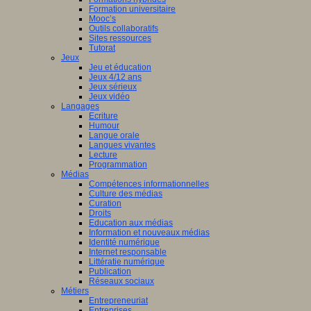
Formation universitaire
Mooc’s
Outils collaboratifs
Sites ressources
Tutorat
Jeux
Jeu et éducation
Jeux 4/12 ans
Jeux sérieux
Jeux vidéo
Langages
Ecriture
Humour
Langue orale
Langues vivantes
Lecture
Programmation
Médias
Compétences informationnelles
Culture des médias
Curation
Droits
Education aux médias
Information et nouveaux médias
Identité numérique
Internet responsable
Littératie numérique
Publication
Réseaux sociaux
Métiers
Entrepreneuriat
Entreprises