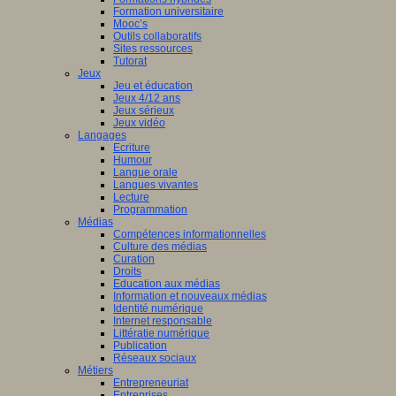
Formation universitaire
Mooc’s
Outils collaboratifs
Sites ressources
Tutorat
Jeux
Jeu et éducation
Jeux 4/12 ans
Jeux sérieux
Jeux vidéo
Langages
Ecriture
Humour
Langue orale
Langues vivantes
Lecture
Programmation
Médias
Compétences informationnelles
Culture des médias
Curation
Droits
Education aux médias
Information et nouveaux médias
Identité numérique
Internet responsable
Littératie numérique
Publication
Réseaux sociaux
Métiers
Entrepreneuriat
Entreprises