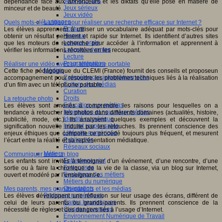
Jeux 4/12 ans
dépendance face aux annonceurs et les diktats qu’elle pose en matière de
Jeux sérieux
minceur et de beauté.
Jeux vidéo
Langages
Quels mots-clés utiliser pour réaliser une recherche efficace sur Internet ?
Ecriture
Les élèves apprennent à utiliser un vocabulaire adéquat par mots-clés pour
Humour
obtenir un résultat pertinent et rapide sur Internet. Ils identifient d’autres sites
Langue orale
que les moteurs de recherche pour accéder à l’information et apprennent à
Langues vivantes
vérifier les informations récoltées en les recoupant.
Lecture
Programmation
Réaliser une vidéo avec un téléphone portable
Médias
Cette fiche pédagogique du CLEMI (France) fournit des conseils et proposeun
Compétences informationnelles
accompagnement pour résoudre les problèmes techniques liés à la réalisation
Culture des médias
d’un film avec un téléphone portable.
Curation
Droits
La retouche photo
Education aux médias
Les élèves sont amenés à comprendre les raisons pour lesquelles on a
Information et nouveaux médias
tendance à retoucher les photos dans différents domaines (actualités, histoire,
Identité numérique
publicité, mode, etc.). Ils analysent quelques exemples et découvrent la
Internet responsable
signification nouvelle induite par les retouches. Ils prennent conscience des
Littératie numérique
enjeux éthiques que comporte ce procédé toujours plus fréquent, et mesurent
Publication
l’écart entre la réalité et sa représentation médiatique.
Réseaux sociaux
Métiers
Communiquer avec un blog
Entrepreneuriat
Les enfants sont invités à témoigner d’un événement, d’une rencontre, d’une
Entreprises
sortie ou à faire la chronique de la vie de la classe, via un blog sur Internet,
Evolutions des métiers
ouvert et modéré par l’enseignant-e.
Métiers du numérique
Orientation
Mes parents, mes grands-parents et les médias
Pratiques numériques
Les élèves développent une réflexion sur leur usage des écrans, différent de
Cartes heuristiques
celui de leurs parents ou grands-parents. Ils prennent conscience de la
Classes inversées
nécessité de règles et des dangers liés à l’usage d’Internet.
Environnement Numérique de Travail