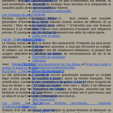
Apprendre et enseigner
identifient l’une des caractéristiques de ce type d’information sur Internet. Ils
Apprendre
sont sensibilisés à la nécessité de protéger leurs données et à comprendre le
Apprentissages
caractère public de ce qui est publié sur Internet.
Apprentissages collaboratifs
Créativité
Les comiques du web
Culture numérique
Norman, Cyprien, Gonzague, Mister V… : face caméra, une nouvelle
Evaluations
génération d’humoristes a choisi Internet comme vecteur de diffusion. Et ça
Individualisation
marche ! Mais de quoi parlent leurs vidéos ? N’ont-elles pas une furieuse
Initiatives
tendance à se ressembler ? Nous vous proposons d’analyser une séquence
Interdisciplinarité
précise. Et, pourquoi pas, de réaliser également une vidéo du même genre.
Outils pour la classe
Arts et Culture
Ask.fm : l’interrogatoire fantôme
Art
Le réseau social ask.fm a la faveur des adolescents. N’importe qui peut poser
Cinéma
des questions, souvent de manière anonyme, à ceux qui ont ouvert un compte.
Culture
Si certains cas de persécution ont été amplement médiatisés, la plupart des
Culture et numérique
usagers attendent un bénéfice en termes de reconnaissance de soi et de
Dispositifs de médiation
valorisation.
Littérature
Formation
Avec :
Tableau à remplir individuellement par les élèves
et
Fiche pour aider à
Compétences professionnelles
animer le débat en classe
.
Dispositifs de formation
BuzzFeed – L’information en se divertissant ?
E- formation
Le site américain qui connaît un succès grandissant, proposant un cocktail
Enjeux et évolutions
léger d’infos people ou insolites à picorer, lance sa version française. Très
Enseignement supérieur et numérique
orienté ados, il propose des compilations du genre : « Les 19 pires ivrognes de
Formations hybrides
tous les temps » ou « 22 chats qui veulent votre mort ». Malin, il ne débourse
Formation universitaire
pas un sou pour les traductions de l’anglais au français, assurées par des
Mooc’s
étudiants et choisies par algorithmes. L’occasion d’aller voir à quel niveau cela
Outils collaboratifs
se situe et ce qu’il subsiste d’information dans tout ça…
Sites ressources
Tutorat
Les codes de la presse féminine décortiqués : l’exemple
Jeux
d’Aufemininpointconne.fr
Jeu et éducation
Analyse d’un site parodique, pour moquer la presse féminine et dénoncer sa