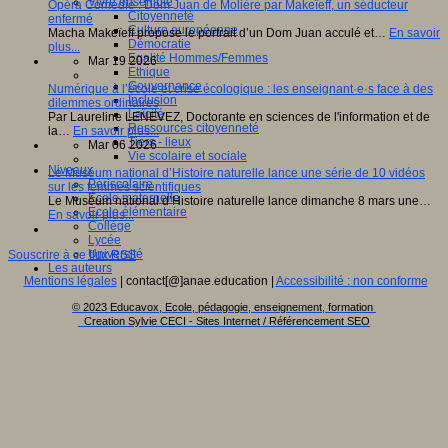
Vivre ensemble
Opéra Comédie : Dom Juan de Molière par Makeïeff, un séducteur
Citoyenneté
enfermé
Culture européenne
Macha Makeïeff propose le portrait d’un Dom Juan acculé et…
En savoir
Démocratie
plus...
Egalité Hommes/Femmes
Mar 19 2026
Ethique
Gouvernance
Numérique à l’école et crise écologique : les enseignant·e·s face à des
Inclusion
dilemmes ordinaires
Laïcité
Par Laureline LENEVEZ, Doctorante en sciences de l'information et de
Ressources citoyenneté
la…
En savoir plus...
Tiers - lieux
Mar 06 2026
Vie scolaire et sociale
Niveaux
Le Muséum national d’Histoire naturelle lance une série de 10 vidéos
Périscolaire
sur les femmes scientifiques
Ecole maternelle
Le Muséum national d’Histoire naturelle lance dimanche 8 mars une…
Ecole élémentaire
En savoir plus...
Collège
Lycée
Université
Souscrire à ce flux RSS
Les auteurs
Mentions légales
| contact[@]anae.education |
Accessibilité : non conforme
© 2023 Educavox, Ecole, pédagogie, enseignement, formation
Creation Sylvie CECI - Sites Internet / Référencement SEO