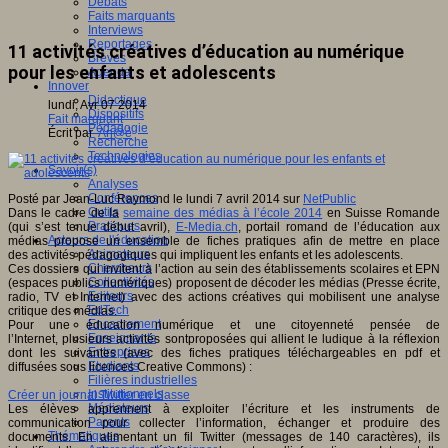
Débats
Faits marquants
Interviews
Reportages
11 activités créatives d’éducation au numérique
Brèves
pour les enfants et adolescents
Agenda
Innover
Didactique
lundi, Avr 07 2014
Dispositifs
Fait marquant
Pédagogie
Écrit par
An@é
Recherche
Technologies
Savoir(s)
Analyses
Conférences
Posté par Jean-Luc Raymond le lundi 7 avril 2014 sur
NetPublic
Outils
Dans le cadre de la
semaine des médias à l’école 2014
en Suisse Romande
Pratiques
(qui s’est tenue début avril),
E-Media.ch
, portail romand de l’éducation aux
Acteurs de l'éducation
médias propose un ensemble de fiches pratiques afin de mettre en place
Animateurs
des activités pédagogiques qui impliquent les enfants et les adolescents.
Chercheurs
Ces dossiers qui invitent à l’action au sein des établissements scolaires et EPN
Collectivités
(espaces publics numériques) proposent de décoder les médias (Presse écrite,
Editeurs
radio, TV et Internet) avec des actions créatives qui mobilisent une analyse
EdTech
critique des médias.
Encadrement
Pour une éducation numérique et une citoyenneté pensée de
Enseignants
l’Internet, plusieurs activités sontproposées qui allient le ludique à la réflexion
Entreprises
dont les suivantes (avec des fiches pratiques téléchargeables en pdf et
Etudiants
diffusées sous licences Creative Commons) :
Filières industrielles
Institutionnels
Créer un journal Twitter en classe
Médiateurs
Les élèves apprennent à exploiter l’écriture et les instruments de
Parents
communication pour collecter l’information, échanger et produire des
Thématiques
documents. En alimentant un fil Twitter (messages de 140 caractères), ils