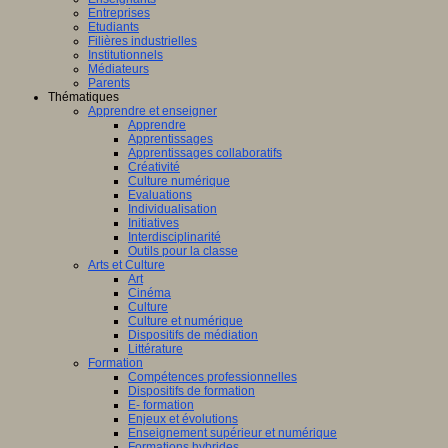
Entreprises
Etudiants
Filières industrielles
Institutionnels
Médiateurs
Parents
Thématiques
Apprendre et enseigner
Apprendre
Apprentissages
Apprentissages collaboratifs
Créativité
Culture numérique
Evaluations
Individualisation
Initiatives
Interdisciplinarité
Outils pour la classe
Arts et Culture
Art
Cinéma
Culture
Culture et numérique
Dispositifs de médiation
Littérature
Formation
Compétences professionnelles
Dispositifs de formation
E- formation
Enjeux et évolutions
Enseignement supérieur et numérique
Formations hybrides