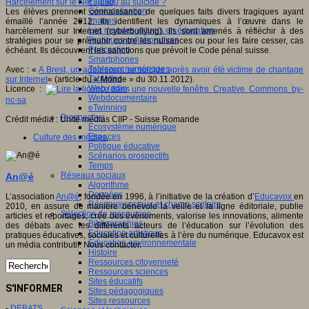
Fablab
Harcèlement sur le Net : jusqu’au suicide ?
Géolocalisation
Les élèves prennent connaissance de quelques faits divers tragiques ayant
Images
émaillé l’année 2012. Ils identifient les dynamiques à l’œuvre dans le
Les mondes virtuels en éducation
harcèlement sur Internet (cyberbullying). Ils sont amenés à réfléchir à des
Pratiques collaboratives
stratégies pour se prémunir contre les nuisances ou pour les faire cesser, cas
Podcasting
échéant. Ils découvrent les sanctions que prévoit le Code pénal suisse.
Smartphones
Tableaux numériques
Avec : «
A Brest, un adolescent se suicide après avoir été victime de chantage
Tablettes
sur Internet
« (article du « Monde » du 30.11.2012).
Web radio
Licence :
Creative Commons by-
Webdocumentaire
nc-sa
eTwinning
Prospective
Crédit média : Unité médias CIIP - Suisse Romande
Ecosystème numérique
Espaces
Culture des médias
,
Politique éducative
Scénarios prospectifs
Temps
Réseaux sociaux
An@é
Algorithme
Données
L’association
An@é
, fondée en 1996, à l’initiative de la création d’
Educavox
en
Réseaux sociaux et champ scolaire
2010, en assure de manière bénévole la veille et la ligne éditoriale, publie
Sélection de ressources
articles et reportages, crée des événements, valorise les innovations, alimente
Bibliographies
des débats avec les différents acteurs de l’éducation sur l’évolution des
Education artistique
pratiques éducatives, sociales et culturelles à l’ère du numérique. Educavox est
Education environnementale
un média contributif. Nous contacter.
Histoire
Ressources citoyenneté
Ressources sciences
Sites éducatifs
S'INFORMER
Sites pédagogiques
Sites ressources
-
DEBATS