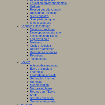
Education environnementale
Histoire
Ressources citoyenneté
Ressources sciences
Sites éducatifs
Sites pédagogiques
Sites ressources
Sciences et techniques
Culture scientifique
Développement durable
Intelligence artificielle
Logiciels libres
Métavers
Outils et logiciels
Réalité augmentée
Ressources sciences
Robotique
Technologies
Société
Acteurs des territoires
Ecole et structure
Economie
Ecosystème éducatif
Génération internet
Handicap
Mondialisation
Normes scolaires
Regards sur l’Ecole
Santé
Société connectée
Territoires et projets
Territoires