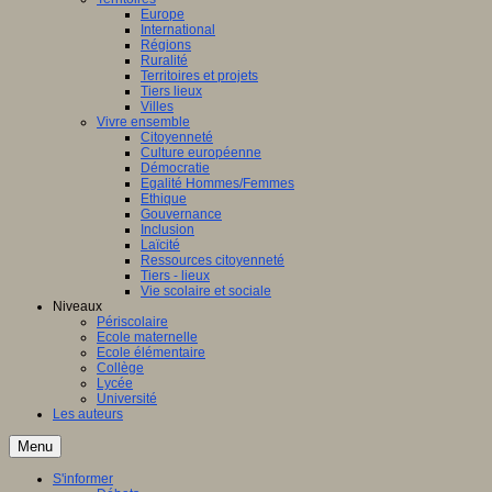
Europe
International
Régions
Ruralité
Territoires et projets
Tiers lieux
Villes
Vivre ensemble
Citoyenneté
Culture européenne
Démocratie
Egalité Hommes/Femmes
Ethique
Gouvernance
Inclusion
Laïcité
Ressources citoyenneté
Tiers - lieux
Vie scolaire et sociale
Niveaux
Périscolaire
Ecole maternelle
Ecole élémentaire
Collège
Lycée
Université
Les auteurs
Menu
S'informer