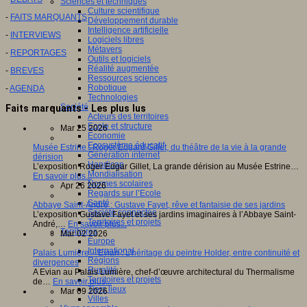
Sciences et techniques
Culture scientifique
-
FAITS MARQUANTS
Développement durable
Intelligence artificielle
-
INTERVIEWS
Logiciels libres
Métavers
-
REPORTAGES
Outils et logiciels
Réalité augmentée
-
BREVES
Ressources sciences
Robotique
-
AGENDA
Technologies
Société
Faits marquants - Les plus lus
Acteurs des territoires
Ecole et structure
Mar 25 2026
Economie
Ecosystème éducatif
Musée Estrine : Roger Edgard Gillet, du théâtre de la vie à la grande
Génération internet
dérision
Handicap
L’exposition Roger Edgar Gillet, La grande dérision au Musée Estrine…
Mondialisation
En savoir plus...
Normes scolaires
Apr 26 2026
Regards sur l’Ecole
Santé
Abbaye Saint-André : Gustave Fayet, rêve et fantaisie de ses jardins
Société connectée
L’exposition Gustave Fayet et ses jardins imaginaires à l’Abbaye Saint-
Territoires et projets
André,…
En savoir plus...
Territoires
Mar 02 2026
Europe
International
Palais Lumière – Evian : L’héritage du peintre Holder, entre continuité et
Régions
divergences
Ruralité
A Evian au Palais Lumière, chef-d’œuvre architectural du Thermalisme
Territoires et projets
de…
En savoir plus...
Tiers lieux
Mar 09 2026
Villes