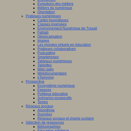
Evolutions des métiers
Métiers du numérique
Orientation
Pratiques numériques
Cartes heuristiques
Classes inversées
Environnement Numérique de Travail
Fablab
Géolocalisation
Images
Les mondes virtuels en éducation
Pratiques collaboratives
Podcasting
Smartphones
Tableaux numériques
Tablettes
Web radio
Webdocumentaire
eTwinning
Prospective
Ecosystème numérique
Espaces
Politique éducative
Scénarios prospectifs
Temps
Réseaux sociaux
Algorithme
Données
Réseaux sociaux et champ scolaire
Sélection de ressources
Bibliographies
Education artistique