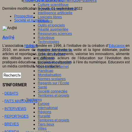
notre-civilisation-numerique-travers
Sciences et techniques
Culture scientifique
Dernière modification le jeudi, 01 septembre 2022
Développement durable
Intelligence artificielle
Prospective
,
Logiciels libres
Société et numérique
,
Métavers
Outils et logiciels
Réalité augmentée
Ressources sciences
An@é
Robotique
Technologies
L’association
An@é
, fondée en 1996, à l’initiative de la création d’
Educavox
en
Société
2010, en assure de manière bénévole la veille et la ligne éditoriale, publie
Acteurs des territoires
articles et reportages, crée des événements, valorise les innovations, alimente
Ecole et structure
des débats avec les différents acteurs de l’éducation sur l’évolution des
Economie
pratiques éducatives, sociales et culturelles à l’ère du numérique. Educavox est
Ecosystème éducatif
un média contributif. Nous contacter.
Génération internet
Handicap
Mondialisation
Normes scolaires
Regards sur l’Ecole
S'INFORMER
Santé
Société connectée
-
DEBATS
Territoires et projets
Territoires
-
FAITS MARQUANTS
Europe
International
-
INTERVIEWS
Régions
Ruralité
-
REPORTAGES
Territoires et projets
-
BREVES
Tiers lieux
Villes
-
AGENDA