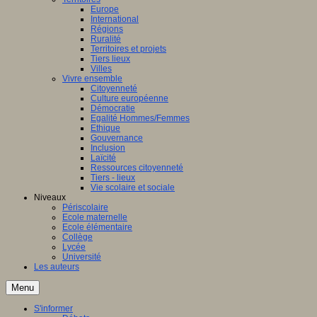
Europe
International
Régions
Ruralité
Territoires et projets
Tiers lieux
Villes
Vivre ensemble
Citoyenneté
Culture européenne
Démocratie
Egalité Hommes/Femmes
Ethique
Gouvernance
Inclusion
Laïcité
Ressources citoyenneté
Tiers - lieux
Vie scolaire et sociale
Niveaux
Périscolaire
Ecole maternelle
Ecole élémentaire
Collège
Lycée
Université
Les auteurs
Menu
S'informer