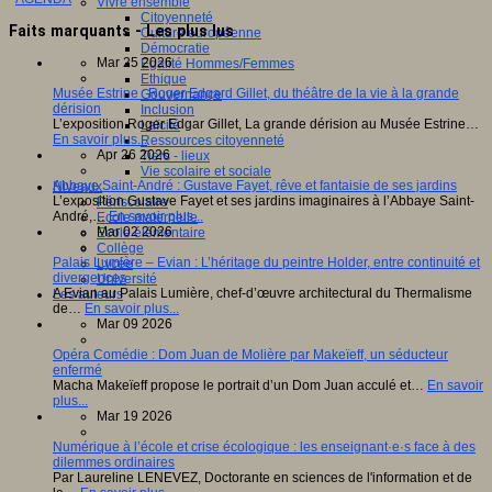
Vivre ensemble
Citoyenneté
Faits marquants - Les plus lus
Culture européenne
Démocratie
Mar 25 2026
Egalité Hommes/Femmes
Ethique
Musée Estrine : Roger Edgard Gillet, du théâtre de la vie à la grande
Gouvernance
dérision
Inclusion
L’exposition Roger Edgar Gillet, La grande dérision au Musée Estrine…
Laïcité
En savoir plus...
Ressources citoyenneté
Apr 26 2026
Tiers - lieux
Vie scolaire et sociale
Abbaye Saint-André : Gustave Fayet, rêve et fantaisie de ses jardins
Niveaux
L’exposition Gustave Fayet et ses jardins imaginaires à l’Abbaye Saint-
Périscolaire
André,…
En savoir plus...
Ecole maternelle
Mar 02 2026
Ecole élémentaire
Collège
Palais Lumière – Evian : L’héritage du peintre Holder, entre continuité et
Lycée
divergences
Université
A Evian au Palais Lumière, chef-d’œuvre architectural du Thermalisme
Les auteurs
de…
En savoir plus...
Mar 09 2026
Opéra Comédie : Dom Juan de Molière par Makeïeff, un séducteur
enfermé
Macha Makeïeff propose le portrait d’un Dom Juan acculé et…
En savoir
plus...
Mar 19 2026
Numérique à l’école et crise écologique : les enseignant·e·s face à des
dilemmes ordinaires
Par Laureline LENEVEZ, Doctorante en sciences de l'information et de