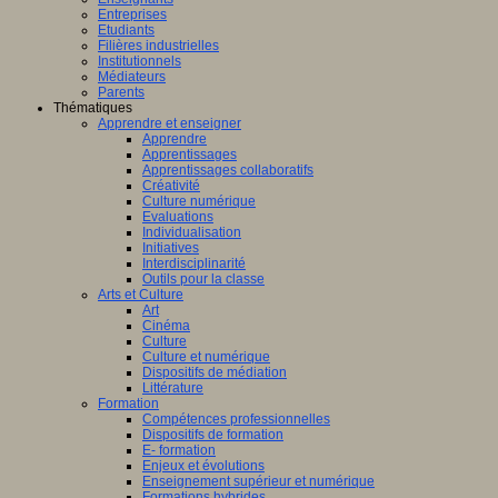
Entreprises
Etudiants
Filières industrielles
Institutionnels
Médiateurs
Parents
Thématiques
Apprendre et enseigner
Apprendre
Apprentissages
Apprentissages collaboratifs
Créativité
Culture numérique
Evaluations
Individualisation
Initiatives
Interdisciplinarité
Outils pour la classe
Arts et Culture
Art
Cinéma
Culture
Culture et numérique
Dispositifs de médiation
Littérature
Formation
Compétences professionnelles
Dispositifs de formation
E- formation
Enjeux et évolutions
Enseignement supérieur et numérique
Formations hybrides