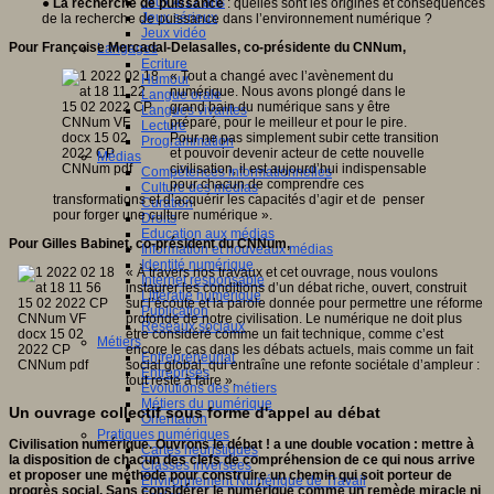
Jeux 4/12 ans
●
La recherche de puissance
: quelles sont les origines et conséquences
Jeux sérieux
de la recherche de puissance dans l’environnement numérique ?
Jeux vidéo
Pour Françoise Mercadal-Delasalles, co-présidente du CNNum,
Langages
Ecriture
« Tout a changé avec l’avènement du
Humour
numérique. Nous avons plongé dans le
Langue orale
grand bain du numérique sans y être
Langues vivantes
préparé, pour le meilleur et pour le pire.
Lecture
Pour ne pas simplement subir cette transition
Programmation
et pouvoir devenir acteur de cette nouvelle
Médias
civilisation, il est aujourd’hui indispensable
Compétences informationnelles
pour chacun de comprendre ces
Culture des médias
transformations et d’acquérir les capacités d’agir et de penser
Curation
pour forger une culture numérique ».
Droits
Education aux médias
Pour Gilles Babinet, co-président du CNNum,
Information et nouveaux médias
Identité numérique
« À travers nos travaux et cet ouvrage, nous voulons
Internet responsable
instaurer les conditions d’un débat riche, ouvert, construit
Littératie numérique
sur l’écoute et la parole donnée pour permettre une réforme
Publication
profonde de notre civilisation. Le numérique ne doit plus
Réseaux sociaux
être considéré comme un fait technique, comme c’est
Métiers
encore le cas dans les débats actuels, mais comme un fait
Entrepreneuriat
social global, qui entraîne une refonte sociétale d’ampleur :
Entreprises
tout reste à faire ».
Evolutions des métiers
Métiers du numérique
Un ouvrage collectif sous forme d'appel au débat
Orientation
Pratiques numériques
Civilisation numérique. Ouvrons le débat ! a une double vocation : mettre à
Cartes heuristiques
la disposition de chacun des clefs de compréhension de ce qui nous arrive
Classes inversées
et proposer une méthode pour construire un chemin qui soit porteur de
Environnement Numérique de Travail
progrès social. Sans considérer le numérique comme un remède miracle ni