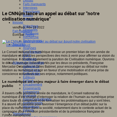
Débats
Faits marquants
Interviews
Reportages
Le CNNum lance un appel au débat sur "notre
Brèves
civilisation numérique"
Agenda
Innover
Didactique
vendredi, Fév 18 2022
Dispositifs
Fait marquant
Pédagogie
Écrit par
An@é
Recherche
Technologies
Savoir(s)
Analyses
Conférences
Le Conseil national du numérique dresse un premier bilan de son année de
Outils
mandature et définit les perspectives des mois à venir pour affirmer sa vision du
Pratiques
numérique. Il dévoile également la parution de Civilisation numérique. Ouvrons
Acteurs de l'éducation
le débat !, ouvrage collectif portés par les deux co-présidents, Françoise
Animateurs
Mercadal-Delasalles et Gilles Babinet, pour encourager au débat sur notre
Chercheurs
relation au numérique et agir en faveur d’une mobilisation et d’une prise de
Collectivités
conscience collectives sur ses enjeux, notamment politiques.
Editeurs
EdTech
Le numérique un enjeu majeur à faire émerger dans le débat
Encadrement
public
Enseignants
Entreprises
À travers cette première année de mandature, le Conseil national du
Etudiants
numérique a été chargé d’interroger la relation de l’humain au numérique prise
Filières industrielles
dans toute sa complexité et de formaliser les problématiques qui y sont liées.
Institutionnels
Il a œuvré en parallèle pour favoriser l’émergence d’un débat public sur la
Médiateurs
place du numérique dans la société, notamment dans le contexte actuel de la
Parents
campagne pour l’élection présidentielle et de la présidence française de
Thématiques
l’Union européenne.