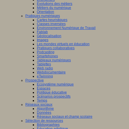
Evolutions des métiers
Métiers du numérique
Orientation
Pratiques numériques
Cartes heuristiques
Classes inversées
Environnement Numérique de Travail
Fablab
Géolocalisation
Images
Les mondes virtuels en éducation
Pratiques collaboratives
Podcasting
Smartphones
Tableaux numériques
Tablettes
Web radio
Webdocumentaire
eTwinning
Prospective
Ecosystème numérique
Espaces
Politique éducative
Scénarios prospectifs
Temps
Réseaux sociaux
Algorithme
Données
Réseaux sociaux et champ scolaire
Sélection de ressources
Bibliographies
Education artistique