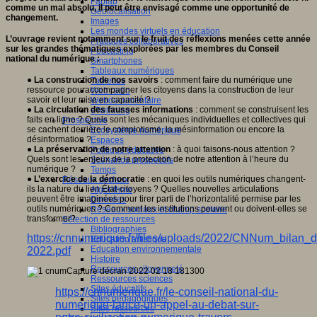
Fablab
comme un mal absolu, il peut être envisagé comme une opportunité de
Géolocalisation
changement.
Images
Les mondes virtuels en éducation
L’ouvrage revient notamment sur le fruit des réflexions menées cette année
Pratiques collaboratives
sur les grandes thématiques explorées par les membres du Conseil
Podcasting
national du numérique :
Smartphones
Tableaux numériques
●
La construction de nos savoirs
: comment faire du numérique une
Tablettes
ressource pouraccompagner les citoyens dans la construction de leur
Web radio
savoir et leur mise en capacité ?
Webdocumentaire
●
La circulation des fausses informations
: comment se construisent les
eTwinning
faits en ligne ? Quels sont les mécaniques individuelles et collectives qui
Prospective
se cachent derrière le complotisme, la mésinformation ou encore la
Ecosystème numérique
désinformation ?
Espaces
●
La préservation de notre attention
: à quoi faisons-nous attention ?
Politique éducative
Quels sont les enjeux de la protection de notre attention à l’heure du
Scénarios prospectifs
numérique ?
Temps
●
L’exercice de la démocratie
: en quoi les outils numériques changent-
Réseaux sociaux
ils la nature du lien État-citoyens ? Quelles nouvelles articulations
Algorithme
peuvent être imaginées pour tirer parti de l’horizontalité permise par les
Données
outils numériques ? Comment les institutions peuvent ou doivent-elles se
Réseaux sociaux et champ scolaire
transformer?
Sélection de ressources
Bibliographies
https://cnnumerique.fr/files/uploads/2022/CNNum_bilan_d
Education artistique
Education environnementale
2022.pdf
Histoire
Ressources citoyenneté
Ressources sciences
Sites éducatifs
https://cnnumerique.fr/le-conseil-national-du-
Sites pédagogiques
numerique-lance-un-appel-au-debat-sur-
Sites ressources