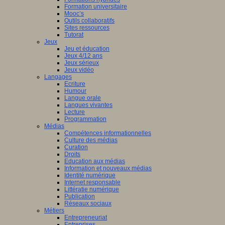
Formation universitaire
Mooc’s
Outils collaboratifs
Sites ressources
Tutorat
Jeux
Jeu et éducation
Jeux 4/12 ans
Jeux sérieux
Jeux vidéo
Langages
Ecriture
Humour
Langue orale
Langues vivantes
Lecture
Programmation
Médias
Compétences informationnelles
Culture des médias
Curation
Droits
Education aux médias
Information et nouveaux médias
Identité numérique
Internet responsable
Littératie numérique
Publication
Réseaux sociaux
Métiers
Entrepreneuriat
Entreprises