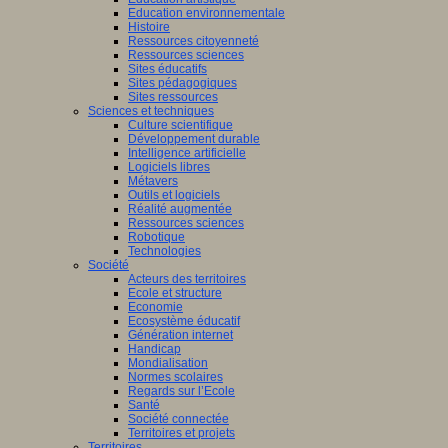
Education environnementale
Histoire
Ressources citoyenneté
Ressources sciences
Sites éducatifs
Sites pédagogiques
Sites ressources
Sciences et techniques
Culture scientifique
Développement durable
Intelligence artificielle
Logiciels libres
Métavers
Outils et logiciels
Réalité augmentée
Ressources sciences
Robotique
Technologies
Société
Acteurs des territoires
Ecole et structure
Economie
Ecosystème éducatif
Génération internet
Handicap
Mondialisation
Normes scolaires
Regards sur l’Ecole
Santé
Société connectée
Territoires et projets
Territoires