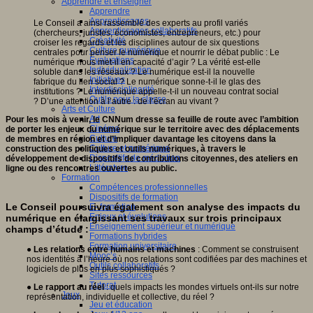
Apprendre et enseigner
Apprendre
Apprentissages
Le Conseil a ainsi rassemblé des experts au profil variés
Apprentissages collaboratifs
(chercheurs, juristes, économistes, entrepreneurs, etc.) pour
Créativité
croiser les regards et les disciplines autour de six questions
Culture numérique
centrales pour penser le numérique et nourrir le débat public : Le
Evaluations
numérique nous met-il en capacité d’agir ? La vérité est-elle
Individualisation
soluble dans les réseaux ? Le numérique est-il la nouvelle
Initiatives
fabrique du lien social ? Le numérique sonne-t-il le glas des
Interdisciplinarité
institutions ? Le numérique appelle-t-il un nouveau contrat social
Outils pour la classe
? D’une attention à l’autre : de l’écran au vivant ?
Arts et Culture
Art
Pour les mois à venir, le CNNum dresse sa feuille de route avec l’ambition
Cinéma
de porter les enjeux du numérique sur le territoire avec des déplacements
Culture
de membres en région et d’impliquer davantage les citoyens dans la
Culture et numérique
construction des politiques et outils numériques, à travers le
Dispositifs de médiation
développement de dispositifs de contributions citoyennes, des ateliers en
Littérature
ligne ou des rencontres ouvertes au public.
Formation
Compétences professionnelles
Dispositifs de formation
Le Conseil poursuivra également son analyse des impacts du
E- formation
Enjeux et évolutions
numérique en élargissant ses travaux sur trois principaux
Enseignement supérieur et numérique
champs d’étude :
Formations hybrides
Formation universitaire
●
Les relations entre humains et machines
: Comment se construisent
Mooc’s
nos identités à l’heure où nos relations sont codifiées par des machines et
Outils collaboratifs
logiciels de plus en plus sophistiqués ?
Sites ressources
Tutorat
●
Le rapport au réel
: quels impacts les mondes virtuels ont-ils sur notre
Jeux
représentation, individuelle et collective, du réel ?
Jeu et éducation