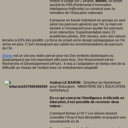
Retour d’usage sur 2 projets.
MathIA,
un projet
lauréat du PIIA (Partenariat d’innovation
Intelligence Artificielle) co construit avec le
ministère de l’Éducation nationale.
Il propose un travail individuel en groupe ou seul
selon les parcours générés par l’IA, la main est
laissée à l’enseignant pour ajuster les parcours
et en interaction. Expérimentation dans 15
académies pilotes, 200 classes, avec des retours
terrains à 83% très positifs. La force du projet est le design pédagogique où l’IA
arrive en plus. C’est l’enseignant qui valide les recommandations de parcours
de l’IA.
Brûme
est un une jeu vidéo pensé pour les Dys (enfants dyslexiques ou
dyspraxiques) qui est cependant utile pour tous. Son financement est en
Recherche et Développement (eFran) ; Il visa à l’adaptation en temps réel de la
difficulté au niveau de l’enfant avec un entraînement adaptatif.
Audran LE BARON
- Directeur du Numérique
pour l'Education - MINISTÈRE DE L'ÉDUCATION
NATIONALE
En ce qui concerne l’Intelligence Artificielle en
éducation, il est possible de recenser deux
enjeux :
Comment former à l’IA ? Les élèves doivent
connaître l’IA qu’il faut démystifier et acquérir une
souveraineté en IA.