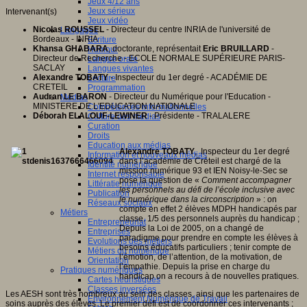
Jeux 4/12 ans
Jeux sérieux
Intervenant(s)
Jeux vidéo
Nicolas ROUSSEL
- Directeur du centre INRIA de l'université de
Langages
Bordeaux - INRIA
Ecriture
Khansa GHABARA
, doctorante, représentait
Eric BRUILLARD
-
Humour
Directeur de Recherche - ECOLE NORMALE SUPÉRIEURE PARIS-
Langue orale
SACLAY
Langues vivantes
Alexandre TOBATY
- Inspecteur du 1er degré - ACADÉMIE DE
Lecture
CRETEIL
Programmation
Audran LE BARON
- Directeur du Numérique pour l'Education -
Médias
MINISTERE DE L'EDUCATION NATIONALE
Compétences informationnelles
Déborah ELALOUF-LEWINER
- Présidente - TRALALERE
Culture des médias
Curation
Droits
Education aux médias
Alexandre TOBATY
, Inspecteur du 1er degré
Information et nouveaux médias
dans l’académie de Créteil est chargé de la
Identité numérique
mission numérique 93 et IEN Noisy-le-Sec se
Internet responsable
pose la question de «
Comment accompagner
Littératie numérique
les personnels au défi de l’école inclusive avec
Publication
le numérique dans la circonscription
» : on
Réseaux sociaux
compte en effet 2 élèves MDPH handicapés par
Métiers
classe. 1/5 des personnels auprès du handicap ;
Entrepreneuriat
Depuis la Loi de 2005, on a changé de
Entreprises
paradigme pour prendre en compte les élèves à
Evolutions des métiers
besoins éducatifs particuliers ; tenir compte de
Métiers du numérique
l’émotion, de l’attention, de la motivation, de
Orientation
l’empathie. Depuis la prise en charge du
Pratiques numériques
handicap on a recours à de nouvelles pratiques.
Cartes heuristiques
Classes inversées
Les AESH sont très nombreux au sein des classes, ainsi que les partenaires de
Environnement Numérique de Travail
soins auprès des élèves. Le premier défi est de coordonner ces intervenants ;