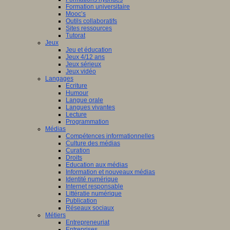
Formation universitaire
Mooc’s
Outils collaboratifs
Sites ressources
Tutorat
Jeux
Jeu et éducation
Jeux 4/12 ans
Jeux sérieux
Jeux vidéo
Langages
Ecriture
Humour
Langue orale
Langues vivantes
Lecture
Programmation
Médias
Compétences informationnelles
Culture des médias
Curation
Droits
Education aux médias
Information et nouveaux médias
Identité numérique
Internet responsable
Littératie numérique
Publication
Réseaux sociaux
Métiers
Entrepreneuriat
Entreprises