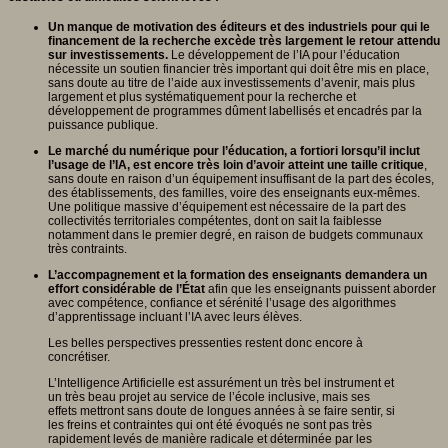
Un manque de motivation des éditeurs et des industriels pour qui le
financement de la recherche excède très largement le retour attendu
sur investissements.
Le développement de l’IA pour l’éducation
nécessite un soutien financier très important qui doit être mis en place,
sans doute au titre de l’aide aux investissements d’avenir, mais plus
largement et plus systématiquement pour la recherche et
développement de programmes dûment labellisés et encadrés par la
puissance publique.
Le marché du numérique pour l’éducation, a fortiori lorsqu’il inclut
l’usage de l’IA, est encore très loin d’avoir atteint une taille critique
,
sans doute en raison d’un équipement insuffisant de la part des écoles,
des établissements, des familles, voire des enseignants eux-mêmes.
Une politique massive d’équipement est nécessaire de la part des
collectivités territoriales compétentes, dont on sait la faiblesse
notamment dans le premier degré, en raison de budgets communaux
très contraints.
L’accompagnement et la formation des enseignants demandera un
effort considérable de l’État
afin que les enseignants puissent aborder
avec compétence, confiance et sérénité l’usage des algorithmes
d’apprentissage incluant l’IA avec leurs élèves.
Les belles perspectives pressenties restent donc encore à
concrétiser.
L’Intelligence Artificielle est assurément un très bel instrument et
un très beau projet au service de l’école inclusive, mais ses
effets mettront sans doute de longues années à se faire sentir, si
les freins et contraintes qui ont été évoqués ne sont pas très
rapidement levés de manière radicale et déterminée par les