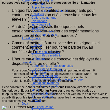
Apprendre et enseigner
perspectives sur le potentiel et les promesses de l’IA en la matière
Apprendre
Apprentissages
En quoi l’IA peut être utile aux enseignants pour
Apprentissages collaboratifs
Créativité
contribuer à l’inclusion et à la réussite de tous les
Culture numérique
élèves ?
Evaluations
Individualisation
Au-delà des promesses théoriques, quels
Initiatives
enseignements peut-on tirer des expérimentations
Interdisciplinarité
Outils pour la classe
concrètes en cours ou déjà menées ?
Arts et Culture
Art
Comment mettre l’IA au service des enseignants et
Cinéma
comment les mobiliser pour tirer parti de l’IA au
Culture
bénéfice de l’école inclusive ?
Culture et numérique
Dispositifs de médiation
L’heure est-elle venue de concevoir et déployer des
Littérature
Formation
dispositifs à large échelle ?
Compétences professionnelles
Dispositifs de formation
Pour répondre à ces questions, #Leplusimportant avait réuni 6
E- formation
experts et acteurs de terrain de l’écosystème éducatif. Dans une
Enjeux et évolutions
démarche co-constructive #Leplusimportant présentait le
Enseignement supérieur et numérique
potentiel et les risques de l’IA pour l’éducation.
Formations hybrides
Formation universitaire
Cette conférence-débat était animée par
Sonia Ouadda,
directrice du "Pôle
Mooc’s
Numérique et Education” et
Florian Forestier
, directeur des études de
Outils collaboratifs
#Leplusimportant, en présentiel et en distanciel par webinaire en direct, avec la
Sites ressources
possibilité pour les spectateurs d’interagir avec les intervenants et de leur poser
Tutorat
des questions, via les animateurs.
Jeux
Jeu et éducation