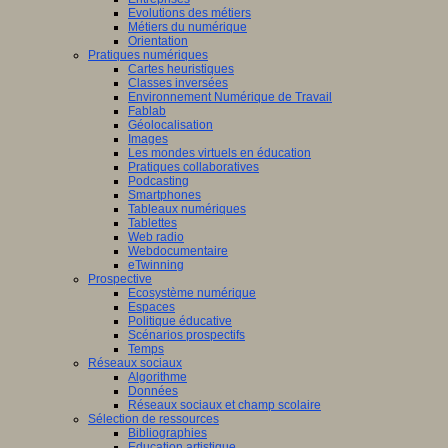
Evolutions des métiers
Métiers du numérique
Orientation
Pratiques numériques
Cartes heuristiques
Classes inversées
Environnement Numérique de Travail
Fablab
Géolocalisation
Images
Les mondes virtuels en éducation
Pratiques collaboratives
Podcasting
Smartphones
Tableaux numériques
Tablettes
Web radio
Webdocumentaire
eTwinning
Prospective
Ecosystème numérique
Espaces
Politique éducative
Scénarios prospectifs
Temps
Réseaux sociaux
Algorithme
Données
Réseaux sociaux et champ scolaire
Sélection de ressources
Bibliographies
Education artistique