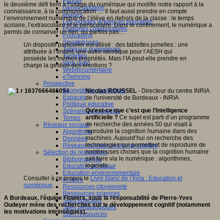
Fablab
le deuxième défi tient à l’usage du numérique qui modifie notre rapport à la
Géolocalisation
connaissance, à la communication … Il faut aussi prendre en compte
Images
l’environnement numérique de l’élève en dehors de la classe : le temps
Les mondes virtuels en éducation
scolaire, l’extrascolaire et le périscolaire. Dans le confinement, le numérique a
Pratiques collaboratives
permis de conserver un lien, ou parfois pas…
Podcasting
Smartphones
Un dispositif particulier est utilisé : des tablettes jumelles : une
Tableaux numériques
attribuée à l’enfant, une autre identique pour l’AESH qui
Tablettes
possède les mêmes propriétés. Mais l’IA peut-elle prendre en
Web radio
charge la gestion des émotions ?
Webdocumentaire
eTwinning
Prospective
Ecosystème numérique
Nicolas ROUSSEL
- Directeur du centre INRIA
Espaces
de l'université de Bordeaux - INRIA
Politique éducative
Qu’est-ce que c’est que l’Intelligence
Scénarios prospectifs
artificielle
?
Ce sujet est parti d’un programme
Temps
de recherche des années 50 qui visait à
Réseaux sociaux
reproduire la cognition humaine dans des
Algorithme
machines. Aujourd’hui on recherche des
Données
technologies qui permettent de reproduire de
Réseaux sociaux et champ scolaire
nombreuses choses que la cognition humaine
Sélection de ressources
sait faire via le numérique : algorithmes,
Bibliographies
logiciels…
Education artistique
Education environnementale
Consulter à ce propos le
Livre blanc de l’Inria : Education et
Histoire
numérique
.
Ressources citoyenneté
Ressources sciences
A Bordeaux, l’équipe Flowers, sous la responsabilité de Pierre-Yves
Sites éducatifs
Oudeyer mène des recherches sur le développement cognitif (notamment
Sites pédagogiques
les motivations intrinsèques).
Sites ressources