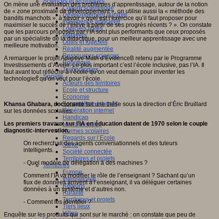
Sciences et techniques
On mène une évaluation des problèmes d’apprentissage, autour de la notion
Culture scientifique
de « zone proximale de développement », on utilise aussi la « méthode des
Développement durable
bandits manchots », à savoir « quel est l’exercice qu’il faut proposer pour
Intelligence artificielle
maximiser le succès de l’élève à partir de ses progrès récents ? ». On constate
Logiciels libres
que les parcours proposés par l’IA sont plus performants que ceux proposés
Métavers
par un spécialiste de la didactique, pour un meilleur apprentissage avec une
Outils et logiciels
meilleure motivation.
Réalité augmentée
Ressources sciences
A remarquer le projet Adaptive’Math d’EvidenceB retenu par le Programme
Robotique
Investissements d’Avenir. Le plus important c’est l’école inclusive, pas l’IA. Il
Technologies
faut avant tout réfléchir à l’école qu’on veut demain pour inventer les
Société
technologies qu’on veut pour l’école.
Acteurs des territoires
Ecole et structure
Economie
Ecosystème éducatif
Khansa Ghabara, doctorante
fait une thèse sous la direction d’Éric Bruillard
Génération internet
sur les données scolaires.
Handicap
Les premiers travaux sur l’IA en éducation datent de 1970 selon le couple
Mondialisation
diagnostic-intervention.
Normes scolaires
Regards sur l’Ecole
On recherchait des agents conversationnels et des tuteurs
Santé
intelligents.
Société connectée
Territoires et projets
- Quel modèle de délégation à des machines ?
Territoires
Europe
Comment l’IA va modifier le rôle de l’enseignant ? Sachant qu’un
International
flux de données arrivent à l’enseignant, il va déléguer certaines
Régions
données à un système et d’autres non.
Ruralité
Territoires et projets
- Comment les identifier ?
Tiers lieux
Villes
Enquête sur les produits qui sont sur le marché : on constate que peu de