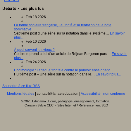
Débats - Les plus lus
Feb 18 2026
La forme scolaire française, l’autorité et la tentation de la note
sommative
Septième post d’une série sur la notation dans le système…
En savoir
plus...
Feb 10 2026
À quoi servent les vieux ?
Ce titre reprend celui d’un article de Réjean Bergeron paru…
En savoir
plus...
Feb 24 2026
Docimologie : l’attaque frontale contre le pouvoir enseignant
Huitième post – Une série sur la notation dans le…
En savoir plus...
Souscrire à ce flux RSS
Mentions légales
| contact[@]anae.education |
Accessibilité : non conforme
© 2023 Educavox, Ecole, pédagogie, enseignement, formation
Creation Sylvie CECI - Sites Internet / Référencement SEO