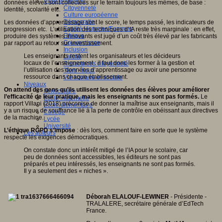
Vivre ensemble
données élèves sont collectées sur le terrain toujours les mêmes, de base :
Citoyenneté
identité, scolarité etc.
Culture européenne
Démocratie
Les données d’apprentissage sont le score, le temps passé, les indicateurs de
Egalité Hommes/Femmes
progression etc. L’utilisation des techniques d’IA reste très marginale : en effet,
Ethique
produire des systèmes innovants est jugé d’un coût très élevé par les fabricants
Gouvernance
par rapport au retour sur investissement.
Inclusion
Les enseignants restent les organisateurs et les décideurs
Laïcité
locaux de l’enseignement : il faut donc les former à la gestion et
Ressources citoyenneté
l’utilisation des données d’apprentissage ou avoir une personne
Tiers - lieux
ressource dans chaque établissement.
Vie scolaire et sociale
Niveaux
On attend des gens qu’ils utilisent les données des élèves pour améliorer
Périscolaire
l’efficacité de leur pratique, mais les enseignants ne sont pas formés.
Le
Ecole maternelle
rapport Villani (2018) préconise de donner la maîtrise aux enseignants, mais il
Ecole élémentaire
y a un risque de souffrance lié à la perte de contrôle en obéissant aux directives
Collège
de la machine.
Lycée
Université
L’éthique RGPD s’impose
: dès lors, comment faire en sorte que le système
Les auteurs
respecte les exigences démocratiques.
On constate donc un intérêt mitigé de l’IA pour le scolaire, car
peu de données sont accessibles, les éditeurs ne sont pas
préparés et peu intéressés, les enseignants ne sont pas formés.
Il y a seulement des « niches ».
Déborah ELALOUF-LEWINER
- Présidente -
TRALALERE, secrétaire générale d’EdTech
France.