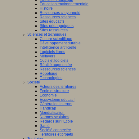
Education environnementale
Histoire
Ressources citoyenneté
Ressources sciences
Sites éducatifs
Sites pédagogiques
Sites ressources
Sciences et techniques
Culture scientifique
Développement durable
Intelligence artificielle
Logiciels libres
Métavers
Outils et logiciels
Réalité augmentée
Ressources sciences
Robotique
Technologies
Société
Acteurs des territoires
Ecole et structure
Economie
Ecosystème éducatif
Génération internet
Handicap
Mondialisation
Normes scolaires
Regards sur l’Ecole
Santé
Société connectée
Territoires et projets
Territoires