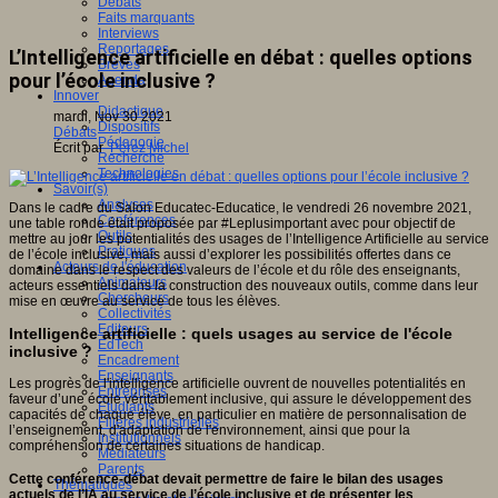
Débats
Faits marquants
Interviews
Reportages
L’Intelligence artificielle en débat : quelles options
Brèves
pour l’école inclusive ?
Agenda
Innover
Didactique
mardi, Nov 30 2021
Dispositifs
Débats
Pédagogie
Écrit par
Pérez Michel
Recherche
Technologies
Savoir(s)
Analyses
Dans le cadre du Salon Educatec-Educatice, le vendredi 26 novembre 2021,
Conférences
une table ronde était proposée par #Leplusimportant avec pour objectif de
Outils
mettre au jour les potentialités des usages de l’Intelligence Artificielle au service
Pratiques
de l’école inclusive, mais aussi d’explorer les possibilités offertes dans ce
Acteurs de l'éducation
domaine dans le respect des valeurs de l’école et du rôle des enseignants,
Animateurs
acteurs essentiels dans la construction des nouveaux outils, comme dans leur
Chercheurs
mise en œuvre au service de tous les élèves.
Collectivités
Editeurs
Intelligence artificielle : quels usages au service de l'école
EdTech
inclusive ?
Encadrement
Enseignants
Les progrès de l'intelligence artificielle ouvrent de nouvelles potentialités en
Entreprises
faveur d’une école véritablement inclusive, qui assure le développement des
Etudiants
capacités de chaque élève, en particulier en matière de personnalisation de
Filières industrielles
l’enseignement, d'adaptation de l'environnement, ainsi que pour la
Institutionnels
compréhension de certaines situations de handicap.
Médiateurs
Parents
Cette conférence-débat devait permettre de faire le bilan des usages
Thématiques
actuels de l’IA au service de l’école inclusive et de présenter les