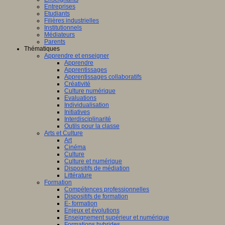
Entreprises
Etudiants
Filières industrielles
Institutionnels
Médiateurs
Parents
Thématiques
Apprendre et enseigner
Apprendre
Apprentissages
Apprentissages collaboratifs
Créativité
Culture numérique
Evaluations
Individualisation
Initiatives
Interdisciplinarité
Outils pour la classe
Arts et Culture
Art
Cinéma
Culture
Culture et numérique
Dispositifs de médiation
Littérature
Formation
Compétences professionnelles
Dispositifs de formation
E- formation
Enjeux et évolutions
Enseignement supérieur et numérique
Formations hybrides