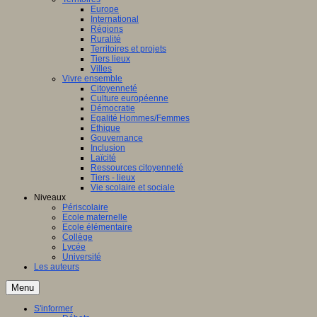
Europe
International
Régions
Ruralité
Territoires et projets
Tiers lieux
Villes
Vivre ensemble
Citoyenneté
Culture européenne
Démocratie
Egalité Hommes/Femmes
Ethique
Gouvernance
Inclusion
Laïcité
Ressources citoyenneté
Tiers - lieux
Vie scolaire et sociale
Niveaux
Périscolaire
Ecole maternelle
Ecole élémentaire
Collège
Lycée
Université
Les auteurs
Menu
S'informer