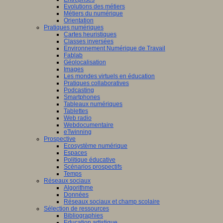
Evolutions des métiers
Métiers du numérique
Orientation
Pratiques numériques
Cartes heuristiques
Classes inversées
Environnement Numérique de Travail
Fablab
Géolocalisation
Images
Les mondes virtuels en éducation
Pratiques collaboratives
Podcasting
Smartphones
Tableaux numériques
Tablettes
Web radio
Webdocumentaire
eTwinning
Prospective
Ecosystème numérique
Espaces
Politique éducative
Scénarios prospectifs
Temps
Réseaux sociaux
Algorithme
Données
Réseaux sociaux et champ scolaire
Sélection de ressources
Bibliographies
Education artistique