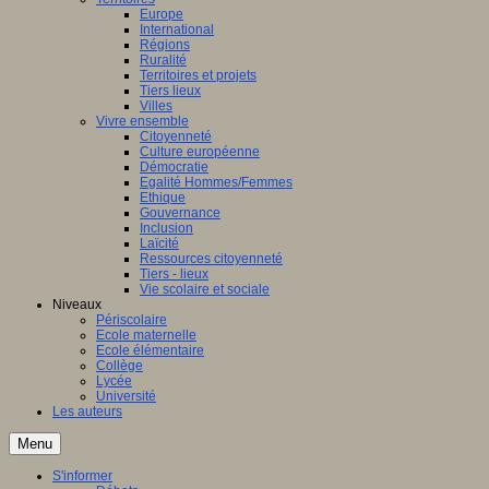
Europe
International
Régions
Ruralité
Territoires et projets
Tiers lieux
Villes
Vivre ensemble
Citoyenneté
Culture européenne
Démocratie
Egalité Hommes/Femmes
Ethique
Gouvernance
Inclusion
Laïcité
Ressources citoyenneté
Tiers - lieux
Vie scolaire et sociale
Niveaux
Périscolaire
Ecole maternelle
Ecole élémentaire
Collège
Lycée
Université
Les auteurs
Menu
S'informer