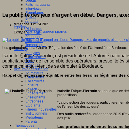
Débats
Faits marquants
Interviews
Reportages
La publicité des jeux d’argent en débat. Dangers, axe
Brèves
Agenda
dimanche, Oct 24 2021
Innover
Débats
Didactique
Écrit par
Valadie-Jeannel Martine
Dispositifs
Pédagogie
Recherche
Technologies
Les partenaires de la Chaire “Régulation des Jeux” de l’Université de Bordeaux, Pô
Savoir(s)
Analyses
Isabelle Falque-Pierrotin, est présidente de l'Autorité nationale
Conférences
publicitaire forte de l'ensemble des opérateurs, presse, télév
Outils
Pratiques
comme celle qui vient de se dérouler à Bordeaux.
Acteurs de l'éducation
Animateurs
Rappel du nécessaire équilibre entre les besoins légitimes des o
Chercheurs
Collectivités
Editeurs
EdTech
Isabelle Falque-Pierrotin
souhaite que ce déba
Encadrement
propositions.
Enseignants
Entreprises
"La protection des joueurs, particulièrement de
Etudiants
de l'ensemble des acteurs".
Filières industrielles
Institutionnels
Des outils renforcés
: ordonnance 2019 (Priva
Médiateurs
des jeux.
Parents
Thématiques
Les professionnels entre besoins lé