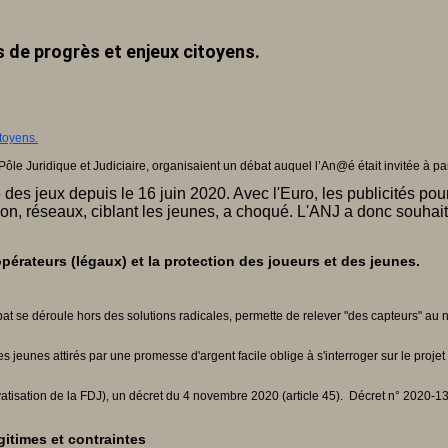
s de progrès et enjeux citoyens.
le Juridique et Judiciaire, organisaient un débat auquel l’An@é était invitée à part
 des jeux depuis le 16 juin 2020. Avec l'Euro, les publicités pour 
ision, réseaux, ciblant les jeunes, a choqué. L'ANJ a donc souhai
pérateurs (légaux) et la protection des joueurs et des jeunes.
t se déroule hors des solutions radicales, permette de relever "des capteurs" au n
s jeunes attirés par une promesse d'argent facile oblige à s'interroger sur le projet
tisation de la FDJ), un décret du 4 novembre 2020 (article 45). Décret n° 2020-13
gitimes et contraintes