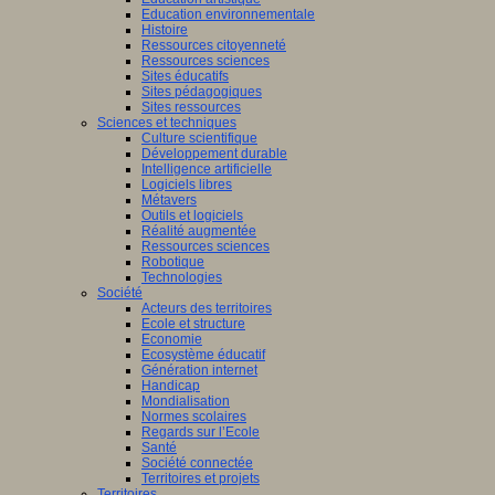
Education environnementale
Histoire
Ressources citoyenneté
Ressources sciences
Sites éducatifs
Sites pédagogiques
Sites ressources
Sciences et techniques
Culture scientifique
Développement durable
Intelligence artificielle
Logiciels libres
Métavers
Outils et logiciels
Réalité augmentée
Ressources sciences
Robotique
Technologies
Société
Acteurs des territoires
Ecole et structure
Economie
Ecosystème éducatif
Génération internet
Handicap
Mondialisation
Normes scolaires
Regards sur l’Ecole
Santé
Société connectée
Territoires et projets
Territoires