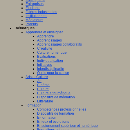
Entreprises
Etudiants
Filières industrielles
Institutionnels
Médiateurs
Parents
Thématiques
Apprendre et enseigner
Apprendre
Apprentissages
Apprentissages collaboratifs
Créativité
Culture numérique
Evaluations
Individualisation
Initiatives
Interdisciplinarité
Outils pour la classe
Arts et Culture
Art
Cinéma
Culture
Culture et numérique
Dispositifs de médiation
Littérature
Formation
Compétences professionnelles
Dispositifs de formation
E- formation
Enjeux et évolutions
Enseignement supérieur et numérique
Formations hybrides