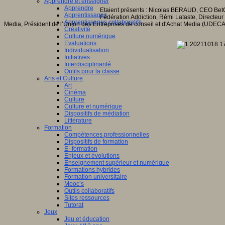
Apprendre et enseigner
Apprendre
Etaient présents : Nicolas BERAUD, CEO BetCl
Apprentissages
Fédération Addiction, Rémi Lataste, Directeu
Apprentissages collaboratifs
Media, Président de l’Union des Entreprises de conseil et d'Achat Media (UDEC
Créativité
Culture numérique
Evaluations
Individualisation
Initiatives
Interdisciplinarité
Outils pour la classe
Arts et Culture
Art
Cinéma
Culture
Culture et numérique
Dispositifs de médiation
Littérature
Formation
Compétences professionnelles
Dispositifs de formation
E- formation
Enjeux et évolutions
Enseignement supérieur et numérique
Formations hybrides
Formation universitaire
Mooc’s
Outils collaboratifs
Sites ressources
Tutorat
Jeux
Jeu et éducation