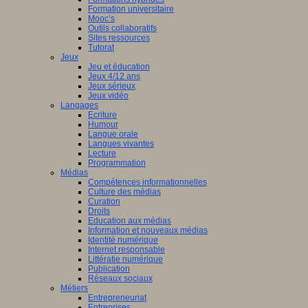
Formation universitaire
Mooc’s
Outils collaboratifs
Sites ressources
Tutorat
Jeux
Jeu et éducation
Jeux 4/12 ans
Jeux sérieux
Jeux vidéo
Langages
Ecriture
Humour
Langue orale
Langues vivantes
Lecture
Programmation
Médias
Compétences informationnelles
Culture des médias
Curation
Droits
Education aux médias
Information et nouveaux médias
Identité numérique
Internet responsable
Littératie numérique
Publication
Réseaux sociaux
Métiers
Entrepreneuriat
Entreprises