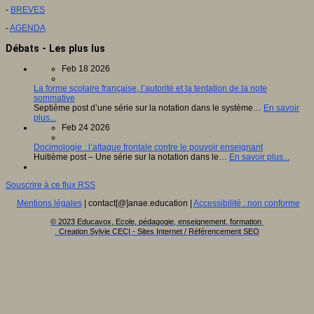
-
BREVES
-
AGENDA
Débats - Les plus lus
Feb 18 2026
La forme scolaire française, l’autorité et la tentation de la note
sommative
Septième post d’une série sur la notation dans le système…
En savoir
plus...
Feb 24 2026
Docimologie : l’attaque frontale contre le pouvoir enseignant
Huitième post – Une série sur la notation dans le…
En savoir plus...
Souscrire à ce flux RSS
Mentions légales
| contact[@]anae.education |
Accessibilité : non conforme
© 2023 Educavox, Ecole, pédagogie, enseignement, formation
Creation Sylvie CECI - Sites Internet / Référencement SEO