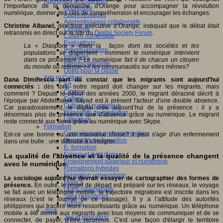
Apprendre et enseigner
l’importance de la démarche d'Orange pour accompagner la révolution
Apprendre
numérique, donner des clés de compréhension et encourager les échanges.
Apprentissages
Apprentissages collaboratifs
Christine Albanel,
directrice exécutive d’Orange, indiquait que le débat était
Créativité
retransmis en direct sur le site du
Digital Society Forum
.
Culture numérique
Evaluations
La « Diaspora » étant la façon dont les sociétés et les
Individualisation
populations se dispersent : comment le numérique intervient
Initiatives
dans ce processus ? Le numérique fait il de chacun un citoyen
Interdisciplinarité
du monde ou referme-t-il les communautés sur elles mêmes?
Outils pour la classe
Arts et Culture
Dana Diminescu
part du constat que les migrants sont aujourd’hui
Art
connectés :
dès lors, notre regard doit changer sur les migrants, mais
Cinéma
comment ? Depuis le début des années 2000, le migrant déraciné décrit à
Culture
l'époque par Abdelmalek Sayad est à présent l'acteur d'une double absence.
Culture et numérique
Car paradoxalement, le digital crée aujourd’hui de la présence : il y a
Dispositifs de médiation
désormais plus de présence que d'absence grâce au numérique. Le migrant
Littérature
reste connecté aux siens grâce au numérique avec Skype.
Formation
Compétences professionnelles
Est-ce une bonne ou une mauvaise chose? Il peut s'agir d'un enfermement
Dispositifs de formation
dans une bulle : une difficulté à s'intégrer.
E- formation
Enjeux et évolutions
La qualité de l'absence et la qualité de la présence changent
Enseignement supérieur et numérique
avec le numérique.
Formations hybrides
Formation universitaire
La sociologie aujourd'hui devrait essayer de cartographier des formes de
Mooc’s
présence.
En outre, le projet de départ est préparé sur les réseaux, le voyage
Outils collaboratifs
se fait avec un téléphone mobile, la trajectoire migratoire est inscrite dans les
Sites ressources
réseaux (c’est le journal de ce passage). Il y a l’attitude des autorités
Tutorat
philippines qui tracent leurs ressortissants grâce au numérique. Un téléphone
Jeux
mobile a été donné aux migrants avec tous moyens de communiquer et de se
Jeu et éducation
connecter, de payer, d'être reconnus. C'est une façon d'élargir le territoire