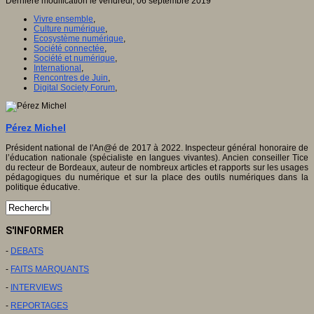
Dernière modification le vendredi, 06 septembre 2019
Vivre ensemble
,
Culture numérique
,
Ecosystème numérique
,
Société connectée
,
Société et numérique
,
International
,
Rencontres de Juin
,
Digital Society Forum
,
Pérez Michel
Président national de l'An@é de 2017 à 2022. Inspecteur général honoraire de
l’éducation nationale (spécialiste en langues vivantes). Ancien conseiller Tice
du recteur de Bordeaux, auteur de nombreux articles et rapports sur les usages
pédagogiques du numérique et sur la place des outils numériques dans la
politique éducative.
S'INFORMER
-
DEBATS
-
FAITS MARQUANTS
-
INTERVIEWS
-
REPORTAGES