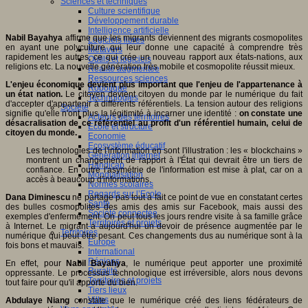
Sciences et techniques
Culture scientifique
Développement durable
Intelligence artificielle
Nabil Bayahya
affirme que les migrants deviennent des migrants cosmopolites
Logiciels libres
en ayant une polyculture qui leur donne une capacité à comprendre très
Métavers
rapidement les autres, ce qui crée un nouveau rapport aux états-nations, aux
Outils et logiciels
religions etc. La nouvelle génération très mobile et cosmopolite réussit mieux.
Réalité augmentée
Ressources sciences
L'enjeu économique devient plus important que l'enjeu de l'appartenance à
Robotique
un état nation.
Le citoyen devient citoyen du monde par le numérique du fait
Technologies
d'accepter d'appartenir à différents référentiels. La tension autour des religions
Société
signifie qu'elle n'ont plus la légitimité à incarner une identité :
on constate une
Acteurs des territoires
désacralisation de ce référentiel au profit d'un référentiel humain, celui de
Ecole et structure
citoyen du monde.
Economie
Ecosystème éducatif
Les technologies de l'information en sont l'illustration : les « blockchains »
Génération internet
montrent un changement de rapport à l'État qui devrait être un tiers de
Handicap
confiance. En outre l'asymétrie de l'information est mise à plat, car on a
Mondialisation
accès à beaucoup d'informations.
Normes scolaires
Regards sur l’Ecole
Dana Diminescu
ne partage pas tout à fait ce point de vue en constatant certes
Santé
des bulles cosmopolites des amis des amis sur Facebook, mais aussi des
Société connectée
exemples d'enfermement. On peut tous les jours rendre visite à sa famille grâce
Territoires et projets
à Internet. Le migrant a aujourd'hui un devoir de présence augmentée par le
Territoires
numérique qui peut être pesant. Ces changements dus au numérique sont à la
Europe
fois bons et mauvais.
International
Régions
En effet, pour
Nabil Bayahya
, le numérique peut apporter une proximité
Ruralité
oppressante. Le processus technologique est irréversible, alors nous devons
Territoires et projets
tout faire pour qu'il apporte du bien.
Tiers lieux
Villes
Abdulaye Niang
constate que le numérique créé des liens fédérateurs de