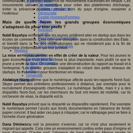
Vivre ensemble
communautés, il permet l’existence de mouvements d'activistes en Afrique. Ces
Citoyenneté
mouvements utilisent le numérique pour créer des plateformes d'échange,
Culture européenne
éviter la présence policière, circuler hors du pays d'origine, essaimer a
Démocratie
l'extérieur.
Egalité Hommes/Femmes
Ethique
Mais de quelle façon les grands groupes économiques
Gouvernance
s'adaptent-ils pour tirer profit ?
Inclusion
Laïcité
Nabil Bayahya
remarque que les jeunes préfèrent aller en startup que dans les
Ressources citoyenneté
écoles de commerce. Cela crée une disruption dans la construction des États ;
Tiers - lieux
et bientôt dans la vie des multinationales qui ne résisteront pas à la fin de
Vie scolaire et sociale
l'asymétrie d'information qui leur profitait.
Niveaux
Périscolaire
La mise en réseau permet en effet de créer de la valeur
. Pour les jeunes le
Ecole maternelle
gain économique n'est plus la chose la plus importante, mais plutôt ce que le
Ecole élémentaire
jeune a envie de faire. On constate une déconstruction du rapport au travail et à
Collège
l'entreprise. Les grands groupes s'adaptent en créant des petits réseaux de
Lycée
startups. Ils s'atomisent pour fonctionner en réseau.
Université
Les auteurs
Abdulaye
Niang
affirme que le numérique affecte aussi les rapports Nord-Sud.
Skype permet des entretiens professionnels à distance, par exemple pour le
recrutement d'enseignants chercheurs. Le numérique facilite, mais il y a des
disparités Nord-Sud, car les chercheurs du Sud ont moins de mobilité, car ils
ont besoin de visas, la disparité est là.
Nabil Bayahya
prévoit que la disparité va disparaître rapidement. Par exemple
le numérique permet l’accès aux fonds documentaires en l'absence de fonds
papier concret. Il faut aider ces pays à s'équiper, car le rattrapage peut se faire à
l'échelle d'une génération.
Dana Diminescu
voit la pression s’exercer, car ce n'est plus seulement le
migrant qui appelle. Cela crée un environnement continu entre pays d'origine et
pays d'accueil. D’autre part, l'absence de haut débit en Afrique recrée la