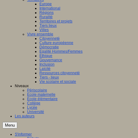
Europe
International
Régions
Ruralité
Territoires et projets
Tiers lieux
Villes
Vivre ensemble
Citoyenneté
Culture européenne
Démocratie
Egalité Hommes/Femmes
Ethique
Gouvernance
Inclusion
Laïcité
Ressources citoyenneté
Tiers - lieux
Vie scolaire et sociale
Niveaux
Périscolaire
Ecole maternelle
Ecole élémentaire
Collège
Lycée
Université
Les auteurs
Menu
S'informer