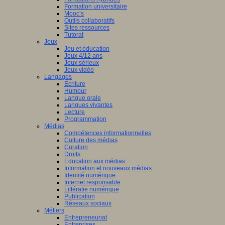
Formation universitaire
Mooc’s
Outils collaboratifs
Sites ressources
Tutorat
Jeux
Jeu et éducation
Jeux 4/12 ans
Jeux sérieux
Jeux vidéo
Langages
Ecriture
Humour
Langue orale
Langues vivantes
Lecture
Programmation
Médias
Compétences informationnelles
Culture des médias
Curation
Droits
Education aux médias
Information et nouveaux médias
Identité numérique
Internet responsable
Littératie numérique
Publication
Réseaux sociaux
Métiers
Entrepreneuriat
Entreprises