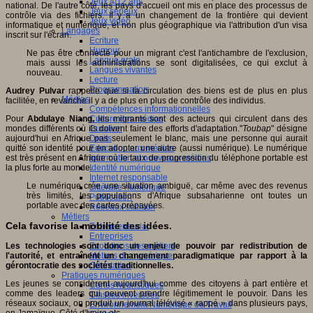
Jeux 4/12 ans
national. De l'autre côté, les pays d'accueil ont mis en place des processus de
Jeux sérieux
contrôle via des fichiers. Il y a un changement de la frontière qui devient
Jeux vidéo
informatique et numérique, et non plus géographique via l'attribution d'un visa
Langages
inscrit sur l'écran.
Ecriture
Humour
Ne pas être connecté pour un migrant c'est l'antichambre de l'exclusion,
Langue orale
mais aussi les administrations se sont digitalisées, ce qui exclut à
Langues vivantes
nouveau.
Lecture
Programmation
Audrey Pulvar
rappelle que si la circulation des biens est de plus en plus
Médias
facilitée, en revanche il y a de plus en plus de contrôle des individus.
Compétences informationnelles
Pour
Abdulaye Niang,
Culture des médias
les migrants sont des acteurs qui circulent dans des
mondes différents où ils doivent faire des efforts d'adaptation."
Curation
Toubap
" désigne
aujourd'hui en Afrique pas seulement le blanc, mais une personne qui aurait
Droits
quitté son identité pour en adopter une autre (aussi numérique). Le numérique
Education aux médias
est très présent en Afrique où le taux de progression du téléphone portable est
Information et nouveaux médias
la plus forte au monde.
Identité numérique
Internet responsable
Le numérique crée une situation ambiguë, car même avec des revenus
Littératie numérique
très limités, les populations d'Afrique subsaharienne ont toutes un
Publication
portable avec des cartes prépayées.
Réseaux sociaux
Métiers
Cela favorise la mobilité des idées.
Entrepreneuriat
Entreprises
Evolutions des métiers
Les technologies sont donc un enjeu de pouvoir par redistribution de
Métiers du numérique
l'autorité, et entraînent un changement paradigmatique par rapport à la
Orientation
gérontocratie des sociétés traditionnelles.
Pratiques numériques
Les jeunes se considèrent aujourd'hui comme des citoyens à part entière et
Cartes heuristiques
comme des leaders qui peuvent prendre légitimement le pouvoir. Dans les
Classes inversées
réseaux sociaux, on produit un journal télévisé « rappé » dans plusieurs pays,
Environnement Numérique de Travail