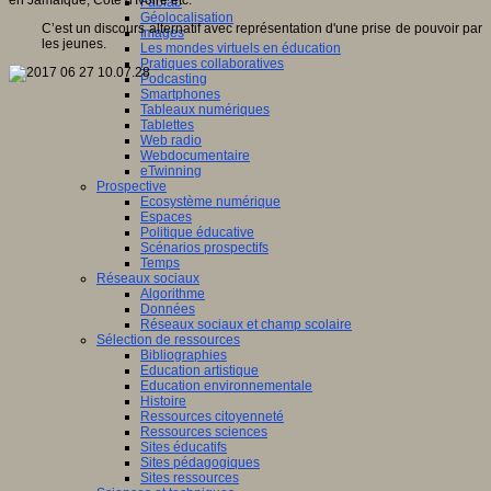
en Jamaïque, Côté d'Ivoire etc.
Fablab
Géolocalisation
C’est un discours alternatif avec représentation d'une prise de pouvoir par
Images
les jeunes.
Les mondes virtuels en éducation
Pratiques collaboratives
Podcasting
Smartphones
Tableaux numériques
Tablettes
Web radio
Webdocumentaire
eTwinning
Prospective
Ecosystème numérique
Espaces
Politique éducative
Scénarios prospectifs
Temps
Réseaux sociaux
Algorithme
Données
Réseaux sociaux et champ scolaire
Sélection de ressources
Bibliographies
Education artistique
Education environnementale
Histoire
Ressources citoyenneté
Ressources sciences
Sites éducatifs
Sites pédagogiques
Sites ressources