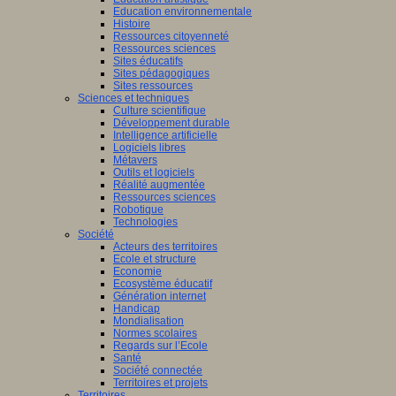
Education environnementale
Histoire
Ressources citoyenneté
Ressources sciences
Sites éducatifs
Sites pédagogiques
Sites ressources
Sciences et techniques
Culture scientifique
Développement durable
Intelligence artificielle
Logiciels libres
Métavers
Outils et logiciels
Réalité augmentée
Ressources sciences
Robotique
Technologies
Société
Acteurs des territoires
Ecole et structure
Economie
Ecosystème éducatif
Génération internet
Handicap
Mondialisation
Normes scolaires
Regards sur l’Ecole
Santé
Société connectée
Territoires et projets
Territoires