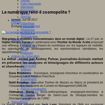
Débats
Faits marquants
Interviews
Reportages
Le numérique rend-il cosmopolite ?
Brèves
Agenda
samedi, Juil 08 2017
Innover
Débats
Didactique
Écrit par
Pérez Michel
Dispositifs
Pédagogie
Recherche
Technologies
Migrations et mobilités transnationales dans un monde digital
: Le 27 juin, le
Savoir(s)
Digital Society Forum
en partenariat avec
l’Institut du Monde Arabe
proposait
Analyses
une réflexion à propos de l’impact du numérique sur les logiques de mobilité,
Conférences
les opportunités de développement, les représentations identitaires, les
Outils
appartenances ...
Pratiques
Acteurs de l'éducation
Le débat animé par
Audrey Pulvar
, journaliste-écrivain mettait
Animateurs
en présence les analyses et témoignages de différents acteurs
Chercheurs
et chercheurs.
Collectivités
Editeurs
EdTech
Dana Diminescu
: Sociologue, enseignant chercheur et coordinatrice du
Encadrement
Diasporas Lab à Telecom ParisTech
Enseignants
Nabil Bayahya
: Executive Partner de Mazars au Maroc et président de
Entreprises
l’Association Marocaine du Conseil en Management (AMCM)
Etudiants
Filières industrielles
Abdoulaye Niang
: Socio-anthropologue, enseignant-chercheur à
Institutionnels
l’Université Gaston Berger de Saint-Louis du Sénégal,membre du
Médiateurs
Directoire scientifique de l’URIC
Parents
Thématiques
Le Forum était introduit par
Jack Lang,
Président de l'IMA qui soulignait