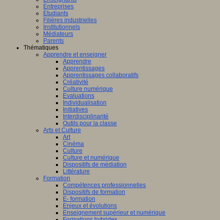
Entreprises
Etudiants
Filières industrielles
Institutionnels
Médiateurs
Parents
Thématiques
Apprendre et enseigner
Apprendre
Apprentissages
Apprentissages collaboratifs
Créativité
Culture numérique
Evaluations
Individualisation
Initiatives
Interdisciplinarité
Outils pour la classe
Arts et Culture
Art
Cinéma
Culture
Culture et numérique
Dispositifs de médiation
Littérature
Formation
Compétences professionnelles
Dispositifs de formation
E- formation
Enjeux et évolutions
Enseignement supérieur et numérique
Formations hybrides