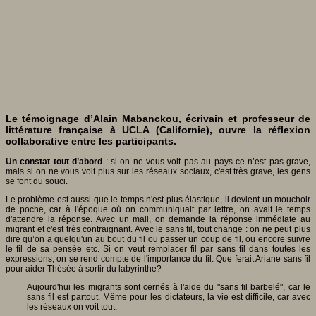
Le témoignage d’
Alain Mabanckou
, écrivain et professeur de
littérature française à UCLA (Californie), ouvre la réflexion
collaborative entre les participants.
Un constat tout d’abord
: si on ne vous voit pas au pays ce n’est pas grave,
mais si on ne vous voit plus sur les réseaux sociaux, c'est très grave, les gens
se font du souci.
Le problème est aussi que le temps n'est plus élastique, il devient un mouchoir
de poche, car à l'époque où on communiquait par lettre, on avait le temps
d'attendre la réponse. Avec un mail, on demande la réponse immédiate au
migrant et c'est très contraignant. Avec le sans fil, tout change : on ne peut plus
dire qu’on a quelqu'un au bout du fil ou passer un coup de fil, ou encore suivre
le fil de sa pensée etc. Si on veut remplacer fil par sans fil dans toutes les
expressions, on se rend compte de l'importance du fil. Que ferait Ariane sans fil
pour aider Thésée à sortir du labyrinthe?
Aujourd'hui les migrants sont cernés à l'aide du "sans fil barbelé", car le
sans fil est partout. Même pour les dictateurs, la vie est difficile, car avec
les réseaux on voit tout.