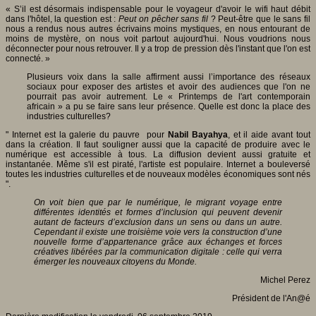
« S’il est désormais indispensable pour le voyageur d'avoir le wifi haut débit
dans l'hôtel, la question est :
Peut on pêcher sans fil
? Peut-être que le sans fil
nous a rendus nous autres écrivains moins mystiques, en nous entourant de
moins de mystère, on nous voit partout aujourd'hui. Nous voudrions nous
déconnecter pour nous retrouver. Il y a trop de pression dès l'instant que l'on est
connecté. »
Plusieurs voix dans la salle affirment aussi l’importance des réseaux
sociaux pour exposer des artistes et avoir des audiences que l'on ne
pourrait pas avoir autrement. Le « Printemps de l'art contemporain
africain » a pu se faire sans leur présence. Quelle est donc la place des
industries culturelles?
" Internet est la galerie du pauvre
pour
Nabil Bayahya
, et il aide avant tout
dans la création. Il faut souligner aussi que la capacité de produire avec le
numérique est accessible à tous. La diffusion devient aussi gratuite et
instantanée. Même s'il est piraté, l'artiste est populaire. Internet a bouleversé
toutes les industries culturelles et de nouveaux modèles économiques sont nés
".
On voit bien que par le numérique, le migrant voyage entre
différentes identités et formes d’inclusion qui peuvent devenir
autant de facteurs d’exclusion dans un sens ou dans un autre.
Cependant il existe une troisième voie vers la construction d’une
nouvelle forme d’appartenance grâce aux échanges et forces
créatives libérées par la communication digitale : celle qui verra
émerger les nouveaux citoyens du Monde.
Michel Perez
Président de l'An@é