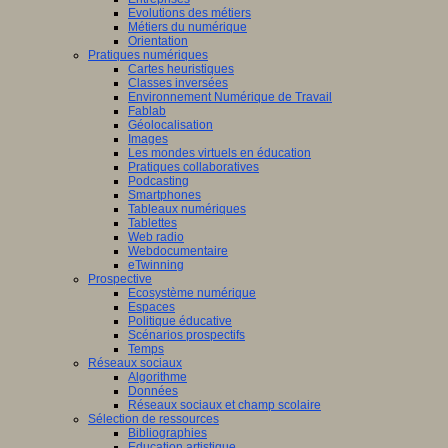
Evolutions des métiers
Métiers du numérique
Orientation
Pratiques numériques
Cartes heuristiques
Classes inversées
Environnement Numérique de Travail
Fablab
Géolocalisation
Images
Les mondes virtuels en éducation
Pratiques collaboratives
Podcasting
Smartphones
Tableaux numériques
Tablettes
Web radio
Webdocumentaire
eTwinning
Prospective
Ecosystème numérique
Espaces
Politique éducative
Scénarios prospectifs
Temps
Réseaux sociaux
Algorithme
Données
Réseaux sociaux et champ scolaire
Sélection de ressources
Bibliographies
Education artistique