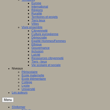
Europe
International
Régions
Ruralité
Territoires et projets
Tiers lieux
Villes
Vivre ensemble
Citoyenneté
Culture européenne
Démocratie
Egalité Hommes/Femmes
Ethique
Gouvernance
Inclusion
Laïcité
Ressources citoyenneté
Tiers - lieux
Vie scolaire et sociale
Niveaux
Périscolaire
Ecole maternelle
Ecole élémentaire
Collège
Lycée
Université
Les auteurs
Menu
S'informer