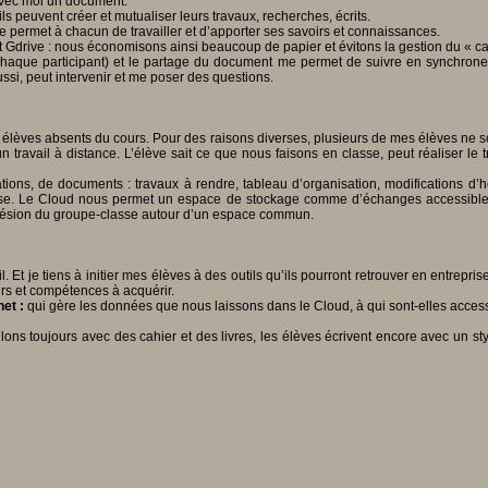
 avec moi un document.
ls peuvent créer et mutualiser leurs travaux, recherches, écrits.
ble permet à chacun de travailler et d’apporter ses savoirs et connaissances.
 Gdrive : nous économisons ainsi beaucoup de papier et évitons la gestion du « cahi
 chaque participant) et le partage du document me permet de suivre en synchrone 
ussi, peut intervenir et me poser des questions.
x élèves absents du cours. Pour des raisons diverses, plusieurs de mes élèves ne 
n travail à distance. L’élève sait ce que nous faisons en classe, peut réaliser le 
tions, de documents : travaux à rendre, tableau d’organisation, modifications d
se. Le Cloud nous permet un espace de stockage comme d’échanges accessible par
ohésion du groupe-classe autour d’un espace commun.
t je tiens à initier mes élèves à des outils qu’ils pourront retrouver en entrepris
irs et compétences à acquérir.
net :
qui gère les données que nous laissons dans le Cloud, à qui sont-elles access
llons toujours avec des cahier et des livres, les élèves écrivent encore avec un sty