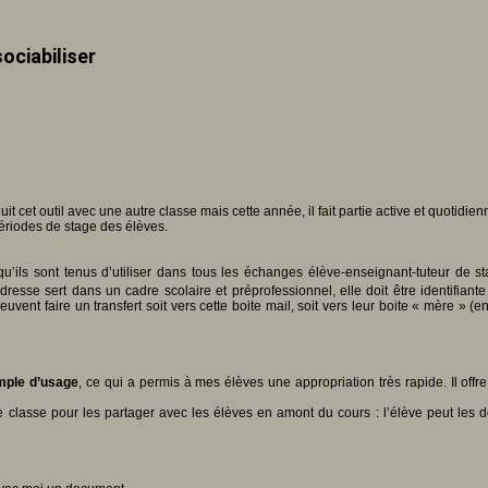
ociabiliser
uit cet outil avec une autre classe mais cette année, il fait partie active et quotid
périodes de stage des élèves.
’ils sont tenus d’utiliser dans tous les échanges élève-enseignant-tuteur de sta
resse sert dans un cadre scolaire et préprofessionnel, elle doit être identifiante 
nt faire un transfert soit vers cette boite mail, soit vers leur boite « mère » (e
simple d’usage
, ce qui a permis à mes élèves une appropriation très rapide. Il offr
e classe pour les partager avec les élèves en amont du cours : l’élève peut les 