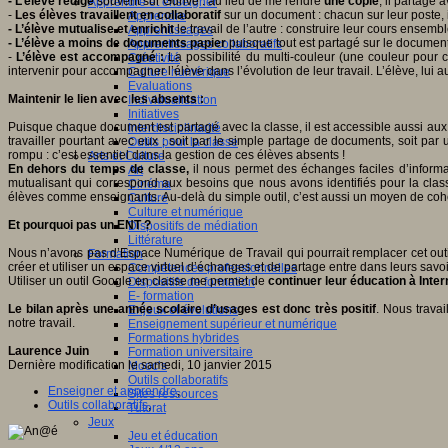
- L’élève rédige
souvent sur Gdrive : au lieu de me rendre
une copie
, il partage
Apprendre et enseigner
-
Les élèves
travaillent en collaboratif
sur un document : chacun sur leur poste, i
Apprendre
- L’élève
mutualise
et enrichit
le travail de l’autre : construire leur cours ensem
Apprentissages
- L’élève a moins de documents papier
puisque tout est partagé sur le document
Apprentissages collaboratifs
-
L’élève est accompagné :
La possibilité du multi-couleur (une couleur pour
Créativité
intervenir pour accompagner l’élève dans l’évolution de leur travail. L’élève, lui a
Culture numérique
Evaluations
Maintenir le lien avec les absents :
Individualisation
Initiatives
Puisque chaque document est partagé avec la classe, il est accessible aussi au
Interdisciplinarité
travailler pourtant avec eux : soit par le simple partage de documents, soit par u
Outils pour la classe
rompu : c’est essentiel dans la gestion de ces élèves absents !
Arts et Culture
En dehors du temps de classe,
il nous permet des échanges faciles d’informa
Art
mutualisant qui correspond aux besoins que nous avons identifiés pour la clas
Cinéma
élèves comme enseignants. Au-delà du simple outil, c’est aussi un moyen de c
Culture
Culture et numérique
Et pourquoi pas un ENT ?
Dispositifs de médiation
Littérature
Nous n’avons pas d’Espace Numérique de Travail qui pourrait remplacer cet outil. E
Formation
créer et utiliser un espace virtuel d’échanges et de partage entre dans leurs savo
Compétences professionnelles
Utiliser un outil Google en classe me permet de
continuer leur éducation à Inter
Dispositifs de formation
E- formation
Le bilan après une année scolaire d’usages est donc très positif
. Nous travai
Enjeux et évolutions
notre travail.
Enseignement supérieur et numérique
Formations hybrides
Laurence Juin
Formation universitaire
Dernière modification le samedi, 10 janvier 2015
Mooc’s
Outils collaboratifs
Enseigner et apprendre
,
Sites ressources
Outils collaboratifs
,
Tutorat
Jeux
Jeu et éducation