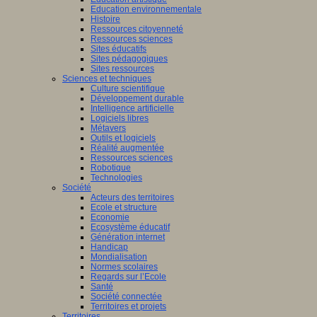
Education environnementale
Histoire
Ressources citoyenneté
Ressources sciences
Sites éducatifs
Sites pédagogiques
Sites ressources
Sciences et techniques
Culture scientifique
Développement durable
Intelligence artificielle
Logiciels libres
Métavers
Outils et logiciels
Réalité augmentée
Ressources sciences
Robotique
Technologies
Société
Acteurs des territoires
Ecole et structure
Economie
Ecosystème éducatif
Génération internet
Handicap
Mondialisation
Normes scolaires
Regards sur l’Ecole
Santé
Société connectée
Territoires et projets
Territoires