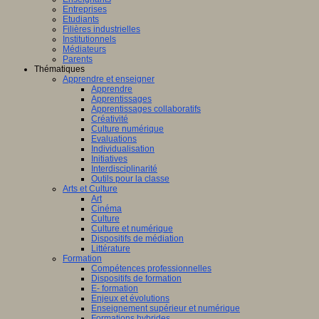
Entreprises
Etudiants
Filières industrielles
Institutionnels
Médiateurs
Parents
Thématiques
Apprendre et enseigner
Apprendre
Apprentissages
Apprentissages collaboratifs
Créativité
Culture numérique
Evaluations
Individualisation
Initiatives
Interdisciplinarité
Outils pour la classe
Arts et Culture
Art
Cinéma
Culture
Culture et numérique
Dispositifs de médiation
Littérature
Formation
Compétences professionnelles
Dispositifs de formation
E- formation
Enjeux et évolutions
Enseignement supérieur et numérique
Formations hybrides