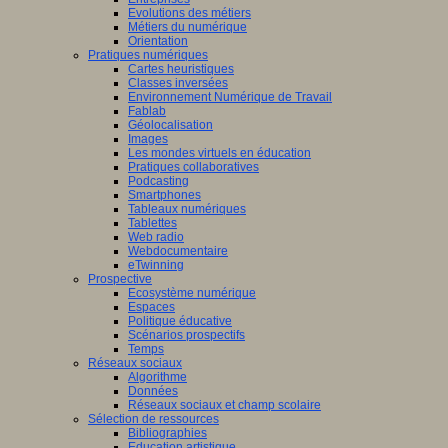
Evolutions des métiers
Métiers du numérique
Orientation
Pratiques numériques
Cartes heuristiques
Classes inversées
Environnement Numérique de Travail
Fablab
Géolocalisation
Images
Les mondes virtuels en éducation
Pratiques collaboratives
Podcasting
Smartphones
Tableaux numériques
Tablettes
Web radio
Webdocumentaire
eTwinning
Prospective
Ecosystème numérique
Espaces
Politique éducative
Scénarios prospectifs
Temps
Réseaux sociaux
Algorithme
Données
Réseaux sociaux et champ scolaire
Sélection de ressources
Bibliographies
Education artistique