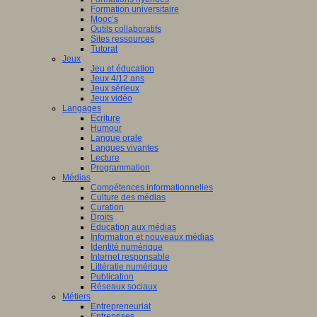
Formation universitaire
Mooc’s
Outils collaboratifs
Sites ressources
Tutorat
Jeux
Jeu et éducation
Jeux 4/12 ans
Jeux sérieux
Jeux vidéo
Langages
Ecriture
Humour
Langue orale
Langues vivantes
Lecture
Programmation
Médias
Compétences informationnelles
Culture des médias
Curation
Droits
Education aux médias
Information et nouveaux médias
Identité numérique
Internet responsable
Littératie numérique
Publication
Réseaux sociaux
Métiers
Entrepreneuriat
Entreprises