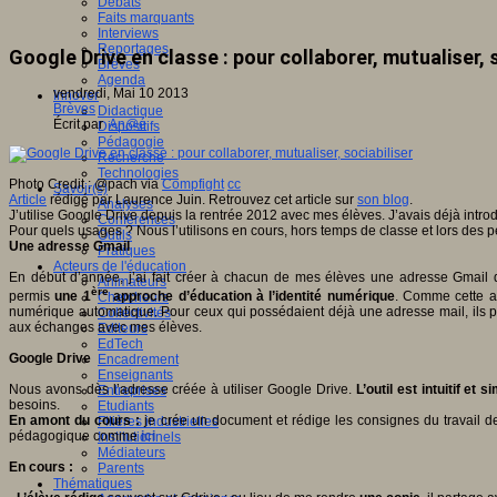
Débats
Faits marquants
Interviews
Reportages
Google Drive en classe : pour collaborer, mutualiser, s
Brèves
Agenda
vendredi, Mai 10 2013
Innover
Brèves
Didactique
Écrit par
An@é
Dispositifs
Pédagogie
Recherche
Technologies
Photo Credit : @pach via
Compfight
cc
Savoir(s)
Article
rédigé par Laurence Juin. Retrouvez cet article sur
son blog
.
Analyses
J’utilise Google Drive depuis la rentrée 2012 avec mes élèves. J’avais déjà introd
Conférences
Pour quels usages ? Nous l’utilisons en cours, hors temps de classe et lors des 
Outils
Une adresse Gmail
Pratiques
Acteurs de l'éducation
En début d’année, j’ai fait créer à chacun de mes élèves une adresse Gmail qu
Animateurs
ère
permis
une 1
approche d’éducation à l’identité numérique
. Comme cette ad
Chercheurs
numérique automatique. Pour ceux qui possédaient déjà une adresse mail, ils peuve
Collectivités
aux échanges avec mes élèves.
Editeurs
EdTech
Google Drive
Encadrement
Enseignants
Nous avons dès l’adresse créée à utiliser Google Drive.
L’outil est intuitif et 
Entreprises
besoins.
Etudiants
En amont du cours :
je crée un document et rédige les consignes du travail d
Filières industrielles
pédagogique comme
ici
Institutionnels
Médiateurs
En cours :
Parents
Thématiques