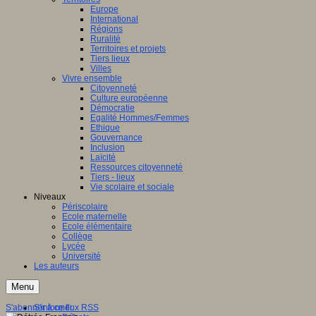
Europe
International
Régions
Ruralité
Territoires et projets
Tiers lieux
Villes
Vivre ensemble
Citoyenneté
Culture européenne
Démocratie
Egalité Hommes/Femmes
Ethique
Gouvernance
Inclusion
Laïcité
Ressources citoyenneté
Tiers - lieux
Vie scolaire et sociale
Niveaux
Périscolaire
Ecole maternelle
Ecole élémentaire
Collège
Lycée
Université
Les auteurs
Menu
S'abonner à ce flux RSS
S'informer