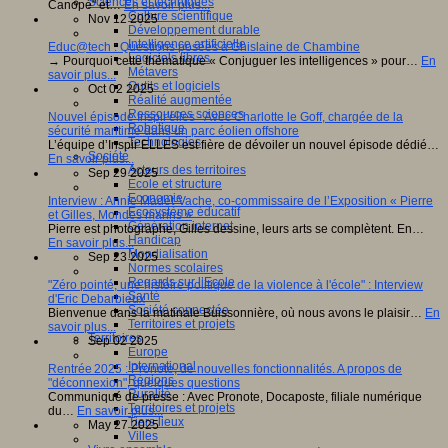
Sciences et techniques
Canopé" et…
En savoir plus...
Culture scientifique
Nov 12 2025
Développement durable
Intelligence artificielle
Educ@tech : Questions posées à Ghislaine de Chambine
Logiciels libres
→ Pourquoi cette thématique « Conjuguer les intelligences » pour…
En
Métavers
savoir plus...
Outils et logiciels
Oct 02 2025
Réalité augmentée
Ressources sciences
Nouvel épisode Inspir'elles - Avec Charlotte le Goff, chargée de la
Robotique
sécurité maritime dans un parc éolien offshore
Technologies
L’équipe d’Inspir’ELLES est fière de dévoiler un nouvel épisode dédié…
Société
En savoir plus...
Acteurs des territoires
Sep 29 2025
Ecole et structure
Economie
Interview : Annie Madet-Vache, co-commissaire de l’Exposition « Pierre
Ecosystème éducatif
et Gilles, Mondes marins »
Génération internet
Pierre est photographe, Gilles dessine, leurs arts se complètent. En…
Handicap
En savoir plus...
Mondialisation
Sep 23 2025
Normes scolaires
Regards sur l’Ecole
"Zéro pointé, une histoire politique de la violence à l'école" : Interview
Santé
d'Eric Debarbieux
Société connectée
Bienvenue dans la matinale Buissonnière, où nous avons le plaisir…
En
Territoires et projets
savoir plus...
Territoires
Sep 02 2025
Europe
International
Rentrée 2025 : Pronote, de nouvelles fonctionnalités. A propos de
Régions
"déconnexion", quelques questions
Ruralité
Communiqué de presse : Avec Pronote, Docaposte, filiale numérique
Territoires et projets
du…
En savoir plus...
Tiers lieux
May 27 2025
Villes