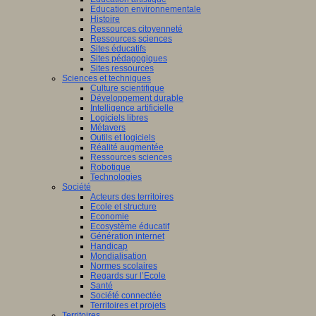
Education environnementale
Histoire
Ressources citoyenneté
Ressources sciences
Sites éducatifs
Sites pédagogiques
Sites ressources
Sciences et techniques
Culture scientifique
Développement durable
Intelligence artificielle
Logiciels libres
Métavers
Outils et logiciels
Réalité augmentée
Ressources sciences
Robotique
Technologies
Société
Acteurs des territoires
Ecole et structure
Economie
Ecosystème éducatif
Génération internet
Handicap
Mondialisation
Normes scolaires
Regards sur l’Ecole
Santé
Société connectée
Territoires et projets
Territoires