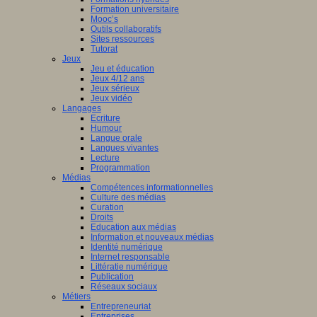
Formation universitaire
Mooc’s
Outils collaboratifs
Sites ressources
Tutorat
Jeux
Jeu et éducation
Jeux 4/12 ans
Jeux sérieux
Jeux vidéo
Langages
Ecriture
Humour
Langue orale
Langues vivantes
Lecture
Programmation
Médias
Compétences informationnelles
Culture des médias
Curation
Droits
Education aux médias
Information et nouveaux médias
Identité numérique
Internet responsable
Littératie numérique
Publication
Réseaux sociaux
Métiers
Entrepreneuriat
Entreprises