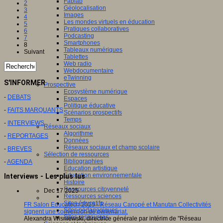
Fablab
2
Géolocalisation
3
Images
4
Les mondes virtuels en éducation
5
Pratiques collaboratives
6
Podcasting
7
Smartphones
8
Tableaux numériques
Suivant
Tablettes
Web radio
Webdocumentaire
eTwinning
S'INFORMER
Prospective
Ecosystème numérique
-
DEBATS
Espaces
Politique éducative
-
FAITS MARQUANTS
Scénarios prospectifs
Temps
-
INTERVIEWS
Réseaux sociaux
Algorithme
-
REPORTAGES
Données
Réseaux sociaux et champ scolaire
-
BREVES
Sélection de ressources
Bibliographies
-
AGENDA
Education artistique
Education environnementale
Interviews - Les plus lus
Histoire
Ressources citoyenneté
Dec 17 2025
Ressources sciences
Sites éducatifs
FR Salon Educatech 2025 - Réseau Canopé et Manutan Collectivités
Sites pédagogiques
signent une convention de partenariat.
Sites ressources
Alexandra Wisniewski, directrice générale par intérim de "Réseau