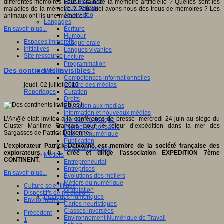
Jeux 4/12 ans
différentes mémoires Faut-il craindre la mémoire artificielle ? Quelles sont les
Jeux sérieux
maladies de la mémoire ? Pourquoi avons nous des trous de mémoires ? Les
Jeux vidéo
animaux ont-ils une mémoire ?
Langages
Ecriture
En savoir plus...
Humour
Espaces immersifs
Langue orale
Initiatives
Langues vivantes
Site ressource
Lecture
Programmation
Des continents invisibles !
Médias
Compétences informationnelles
Culture des médias
jeudi, 02 juillet 2015
Curation
Reportages
Droits
Education aux médias
Information et nouveaux médias
L’An@é était invitée à la conférence de presse mercredi 24 juin au siège du
Identité numérique
Cluster Maritime Français pour le retour d’expédition dans la mer des
Internet responsable
Sargasses de Patrick Deixonne.
Littératie numérique
Publication
L’explorateur Patrick Deixonne est membre de la société française des
Réseaux sociaux
explorateurs, il a créé et dirige l’association EXPEDITION 7ème
Métiers
CONTINENT.
Entrepreneuriat
Entreprises
En savoir plus...
Evolutions des métiers
Métiers du numérique
Culture scientifique
Orientation
Dispositifs de médiation
Pratiques numériques
Environnement
Cartes heuristiques
Classes inversées
Précédent
Environnement Numérique de Travail
1