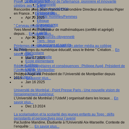
Vivre ensemble
Pigier, La Business School de l'alternance, pionnière et innovante
Citoyenneté
célèbre ses 175 ans
Culture européenne
Rencontre avec Jean-Francis Charrondière Directeur du réseau Pigier
Démocratie
en France.…
En savoir plus...
Egalité Hommes/Femmes
Apr 23 2025
Ethique
Gouvernance
" Cerveau mode d'emploi "
Inclusion
Yves Meret est Professeur de mathématiques (certifié et agrégé)
Laïcité
depuis…
En savoir plus...
Ressources citoyenneté
Apr 04 2025
Tiers - lieux
Vie scolaire et sociale
Printemps du numérique éducatif : Un atelier média au collège
Niveaux
Au Printemps du numérique éducatif, sous le thème " Création…
En
Périscolaire
savoir plus...
Ecole maternelle
Mar 07 2025
Ecole élémentaire
Collège
Réductions budgétaires et conséquences : Philippe Augé, Président de
Lycée
l’Université de Montpellier
Université
Philippe Augé est Président de l’Université de Montpellier depuis
Les auteurs
2015…
En savoir plus...
Jan 16 2025
Université de Montréal - Point Presse Paris - Une nouvelle vision de
l'enseignement supérieur.
L’Université de Montréal ( l’UdeM ) organisait dans les locaux…
En
savoir plus...
Dec 13 2024
La scolarisation et la scolarité des jeunes enfants au Togo : défis
persistants et perspectives pour l’avenir
ParJustine Mandine, Étudiante à l'Université Aix-Marseille. Contexte de
l’enquête :…
En savoir plus...