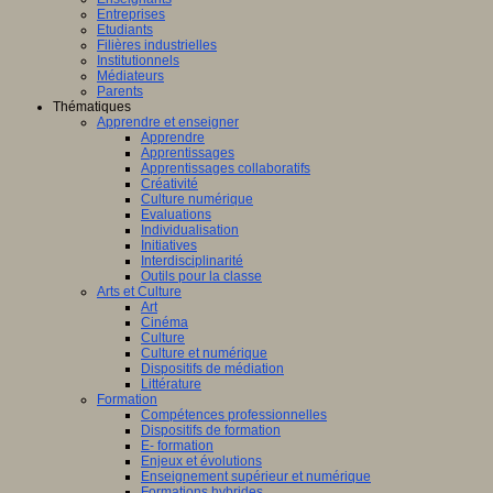
Entreprises
Etudiants
Filières industrielles
Institutionnels
Médiateurs
Parents
Thématiques
Apprendre et enseigner
Apprendre
Apprentissages
Apprentissages collaboratifs
Créativité
Culture numérique
Evaluations
Individualisation
Initiatives
Interdisciplinarité
Outils pour la classe
Arts et Culture
Art
Cinéma
Culture
Culture et numérique
Dispositifs de médiation
Littérature
Formation
Compétences professionnelles
Dispositifs de formation
E- formation
Enjeux et évolutions
Enseignement supérieur et numérique
Formations hybrides