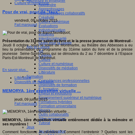
Apprendre et enseigner
Culture et numérique
Apprendre
Apprentissages
Pour de vrai, pour de "faux"
Apprentissages collaboratifs
Créativité
vendredi, 09 octobre 2015
Culture numérique
Fait marquant
Evaluations
Individualisation
Initiatives
Interdisciplinarité
Présentation du 31ème salon du livre et le la presse jeunesse de Montreuil -
Outils pour la classe
Jeudi 8 octobre, sous le soleil de Montmartre, au théâtre des Abbesses a eu
Arts et Culture
lieu la présentation du programme du 31ème salon du livre et de la presse
Art
jeunesse Seine-Saint-Denis qui se déroulera du 2 au 7 décembre à l’Espace
Cinéma
Paris-Est-Montreuil de Montreuil.
Culture
Culture et numérique
Dispositifs de médiation
En savoir plus...
Littérature
Formation
Littérature
Compétences professionnelles
Dispositifs de médiation
Dispositifs de formation
E- formation
MEMORYA, 1ère exposition virtuelle ...
Enjeux et évolutions
Enseignement supérieur et numérique
jeudi, 09 juillet 2015
Formations hybrides
Fait marquant
Formation universitaire
Mooc’s
Outils collaboratifs
Sites ressources
MEMORYA, 1
ère exposition virtuelle enti
èrement d
édi
ée
à la m
émoire et
Tutorat
ses myst
ères !
Jeux
Jeu et éducation
Comment fonctionne le mémoire ? Comment l’entretenir ? Quelles sont les