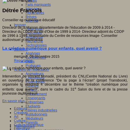
Débats
Faits marquants
Interviews
Détrée François
Reportages
Brèves
Conseiller en numérique éducatif
Agenda
Innover
Directeur de la Maison départementale de l'éducation de 2009 à 2014 -
Didactique
Directeur du CDDP du Val d'Oise de 1999 à 2014- Directeur adjoint du CDDP
Dispositifs
de 1996 à 1999, responsable du Centre de ressources Image- Conseiller
Pédagogie
audiovisuel et multimédia
Recherche
Technologies
La création numérique pour enfants, quel avenir ?
Savoir(s)
Analyses
mercredi, 09 décembre 2015
Conférences
Reportages
Outils
Pratiques
Acteurs de l'éducation
Animateurs
Intervention de Vincent Monadé, président du CNL(Centre National du Livre)
Chercheurs
en ouverture de la conférence "De la page à l’écran" (projet Transbook),
Collectivités
organisée le vendredi 4 décembre sur le thème "création numérique pour
Editeurs
e
enfants: quel avenir?", dans le cadre du 31
Salon du livre et de la presse
EdTech
jeunesse de Montreuil
Encadrement
Enseignants
En savoir plus...
Entreprises
Etudiants
Editeurs
Filières industrielles
Création
Institutionnels
Art
Médiateurs
Culture
Parents
Culture numérique
Thématiques
Littérature