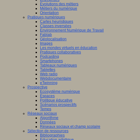
Evolutions des métiers
Métiers du numérique
Orientation
Pratiques numériques
Cartes heuristiques
Classes inversées
Environnement Numérique de Travail
Fablab
Géolocalisation
Images
Les mondes virtuels en éducation
Pratiques collaboratives
Podcasting
Smartphones
Tableaux numériques
Tablettes
Web radio
Webdocumentaire
eTwinning
Prospective
Ecosystème numérique
Espaces
Politique éducative
Scénarios prospectifs
Temps
Réseaux sociaux
Algorithme
Données
Réseaux sociaux et champ scolaire
Sélection de ressources
Bibliographies
Education artistique