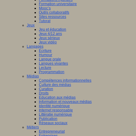
Formation universitaire
Mooc’s
Outils collaboratifs
Sites ressources
Tutorat
Jeux
Jeu et éducation
Jeux 4/12 ans
Jeux sérieux
Jeux vidéo
Langages
Ecriture
Humour
Langue orale
Langues vivantes
Lecture
Programmation
Médias
Compétences informationnelles
Culture des médias
Curation
Droits
Education aux médias
Information et nouveaux médias
Identité numérique
Internet responsable
Littératie numérique
Publication
Réseaux sociaux
Métiers
Entrepreneuriat
Entreprises