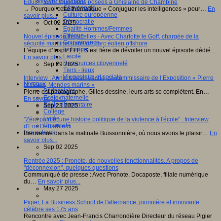
Vivre ensemble
Educ@tech : Questions posées à Ghislaine de Chambine
Citoyenneté
→ Pourquoi cette thématique « Conjuguer les intelligences » pour…
En
Culture européenne
savoir plus...
Démocratie
Oct 02 2025
Egalité Hommes/Femmes
Ethique
Nouvel épisode Inspir'elles - Avec Charlotte le Goff, chargée de la
Gouvernance
sécurité maritime dans un parc éolien offshore
Inclusion
L’équipe d’Inspir’ELLES est fière de dévoiler un nouvel épisode dédié…
Laïcité
En savoir plus...
Ressources citoyenneté
Sep 29 2025
Tiers - lieux
Vie scolaire et sociale
Interview : Annie Madet-Vache, co-commissaire de l’Exposition « Pierre
Niveaux
et Gilles, Mondes marins »
Périscolaire
Pierre est photographe, Gilles dessine, leurs arts se complètent. En…
Ecole maternelle
En savoir plus...
Ecole élémentaire
Sep 23 2025
Collège
Lycée
"Zéro pointé, une histoire politique de la violence à l'école" : Interview
Université
d'Eric Debarbieux
Les auteurs
Bienvenue dans la matinale Buissonnière, où nous avons le plaisir…
En
savoir plus...
Sep 02 2025
Rentrée 2025 : Pronote, de nouvelles fonctionnalités. A propos de
"déconnexion", quelques questions
Communiqué de presse : Avec Pronote, Docaposte, filiale numérique
du…
En savoir plus...
May 27 2025
Pigier, La Business School de l'alternance, pionnière et innovante
célèbre ses 175 ans
Rencontre avec Jean-Francis Charrondière Directeur du réseau Pigier