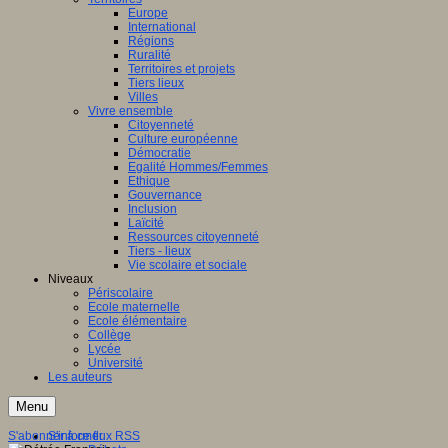
Europe
International
Régions
Ruralité
Territoires et projets
Tiers lieux
Villes
Vivre ensemble
Citoyenneté
Culture européenne
Démocratie
Egalité Hommes/Femmes
Ethique
Gouvernance
Inclusion
Laïcité
Ressources citoyenneté
Tiers - lieux
Vie scolaire et sociale
Niveaux
Périscolaire
Ecole maternelle
Ecole élémentaire
Collège
Lycée
Université
Les auteurs
Menu
S'abonner à ce flux RSS
S'informer