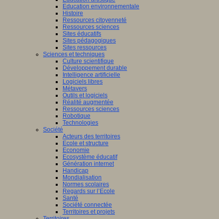
Education environnementale
Histoire
Ressources citoyenneté
Ressources sciences
Sites éducatifs
Sites pédagogiques
Sites ressources
Sciences et techniques
Culture scientifique
Développement durable
Intelligence artificielle
Logiciels libres
Métavers
Outils et logiciels
Réalité augmentée
Ressources sciences
Robotique
Technologies
Société
Acteurs des territoires
Ecole et structure
Economie
Ecosystème éducatif
Génération internet
Handicap
Mondialisation
Normes scolaires
Regards sur l’Ecole
Santé
Société connectée
Territoires et projets
Territoires