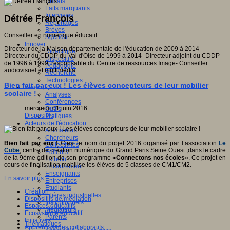
Débats
Faits marquants
Interviews
Détrée François
Reportages
Brèves
Conseiller en numérique éducatif
Agenda
Innover
Directeur de la Maison départementale de l'éducation de 2009 à 2014 -
Didactique
Directeur du CDDP du Val d'Oise de 1999 à 2014- Directeur adjoint du CDDP
Dispositifs
de 1996 à 1999, responsable du Centre de ressources Image- Conseiller
Pédagogie
audiovisuel et multimédia
Recherche
Technologies
Bien fait par eux ! Les élèves concepteurs de leur mobilier
Savoir(s)
scolaire !
Analyses
Conférences
mercredi, 01 juin 2016
Outils
Dispositifs
Pratiques
Acteurs de l'éducation
Animateurs
Chercheurs
Bien fait par eux !
C’est le nom du projet 2016 organisé par l’association
Le
Collectivités
Cube
, centre de création numérique du Grand Paris Seine Ouest ,dans le cadre
Editeurs
de la 9ème édition de son programme
«Connectons nos écoles»
. Ce projet en
EdTech
cours de finalisation mobilise les élèves de 5 classes de CM1/CM2.
Encadrement
Enseignants
En savoir plus...
Entreprises
Etudiants
Création
Filières industrielles
Dispositifs de médiation
Institutionnels
Espaces éducatifs
Médiateurs
Ecosystème éducatif
Parents
Initiatives
Thématiques
Apprentissages collaboratifs