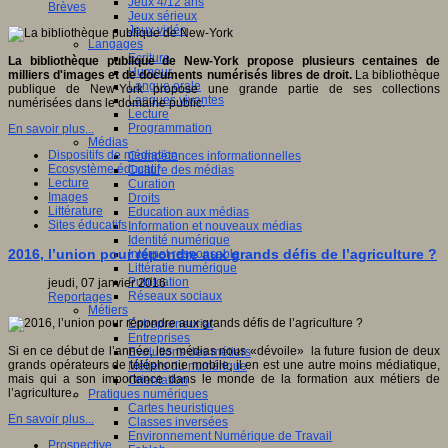
Jeux 4/12 ans
Brèves
Jeux sérieux
Jeux vidéo
Langages
Ecriture
La bibliothèque publique de New-York propose plusieurs centaines de
Humour
milliers d'images et de documents numérisés libres de droit.
La bibliothèque
Langue orale
publique de New-York propose une grande partie de ses collections
Langues vivantes
numérisées dans le domaine public.
Lecture
Programmation
En savoir plus...
Médias
Dispositifs de médiation
Compétences informationnelles
Ecosystème éducatif
Culture des médias
Lecture
Curation
Images
Droits
Littérature
Education aux médias
Sites éducatifs
Information et nouveaux médias
Identité numérique
2016, l’union pour répondre aux grands défis de l’agriculture ?
Internet responsable
Littératie numérique
Publication
jeudi, 07 janvier 2016
Réseaux sociaux
Reportages
Métiers
Entrepreneuriat
Entreprises
Si en ce début de l’année, les médias nous «dévoile» la future fusion de deux
Evolutions des métiers
grands opérateurs de téléphonie mobile, il en est une autre moins médiatique,
Métiers du numérique
mais qui a son importance dans le monde de la formation aux métiers de
Orientation
l’agriculture.
Pratiques numériques
Cartes heuristiques
En savoir plus...
Classes inversées
Environnement Numérique de Travail
Prospective