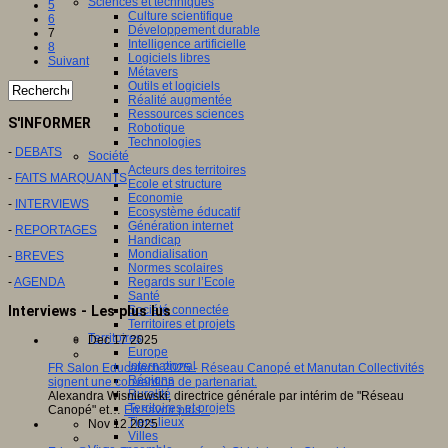
Sciences et techniques
5
Culture scientifique
6
Développement durable
7
Intelligence artificielle
8
Logiciels libres
Suivant
Métavers
Outils et logiciels
Réalité augmentée
Ressources sciences
S'INFORMER
Robotique
Technologies
-
DEBATS
Société
Acteurs des territoires
-
FAITS MARQUANTS
Ecole et structure
Economie
-
INTERVIEWS
Ecosystème éducatif
Génération internet
-
REPORTAGES
Handicap
Mondialisation
-
BREVES
Normes scolaires
Regards sur l’Ecole
-
AGENDA
Santé
Société connectée
Interviews - Les plus lus
Territoires et projets
Territoires
Dec 17 2025
Europe
International
FR Salon Educatech 2025 - Réseau Canopé et Manutan Collectivités
Régions
signent une convention de partenariat.
Ruralité
Alexandra Wisniewski, directrice générale par intérim de "Réseau
Territoires et projets
Canopé" et…
En savoir plus...
Tiers lieux
Nov 12 2025
Villes