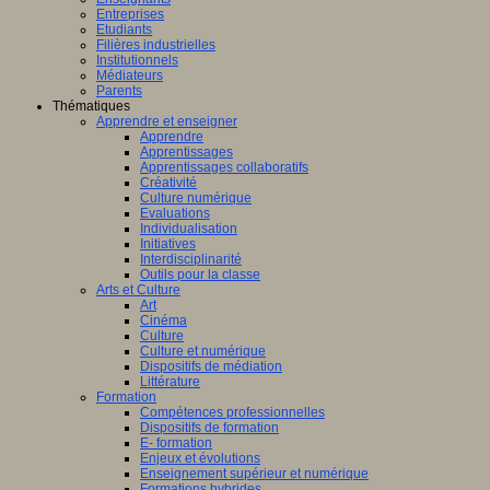
Entreprises
Etudiants
Filières industrielles
Institutionnels
Médiateurs
Parents
Thématiques
Apprendre et enseigner
Apprendre
Apprentissages
Apprentissages collaboratifs
Créativité
Culture numérique
Evaluations
Individualisation
Initiatives
Interdisciplinarité
Outils pour la classe
Arts et Culture
Art
Cinéma
Culture
Culture et numérique
Dispositifs de médiation
Littérature
Formation
Compétences professionnelles
Dispositifs de formation
E- formation
Enjeux et évolutions
Enseignement supérieur et numérique
Formations hybrides