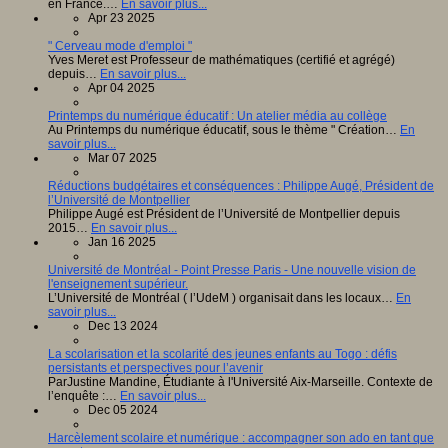
en France.…
En savoir plus...
Apr 23 2025
" Cerveau mode d'emploi "
Yves Meret est Professeur de mathématiques (certifié et agrégé)
depuis…
En savoir plus...
Apr 04 2025
Printemps du numérique éducatif : Un atelier média au collège
Au Printemps du numérique éducatif, sous le thème " Création…
En
savoir plus...
Mar 07 2025
Réductions budgétaires et conséquences : Philippe Augé, Président de
l’Université de Montpellier
Philippe Augé est Président de l’Université de Montpellier depuis
2015…
En savoir plus...
Jan 16 2025
Université de Montréal - Point Presse Paris - Une nouvelle vision de
l'enseignement supérieur.
L’Université de Montréal ( l’UdeM ) organisait dans les locaux…
En
savoir plus...
Dec 13 2024
La scolarisation et la scolarité des jeunes enfants au Togo : défis
persistants et perspectives pour l’avenir
ParJustine Mandine, Étudiante à l'Université Aix-Marseille. Contexte de
l’enquête :…
En savoir plus...
Dec 05 2024
Harcèlement scolaire et numérique : accompagner son ado en tant que