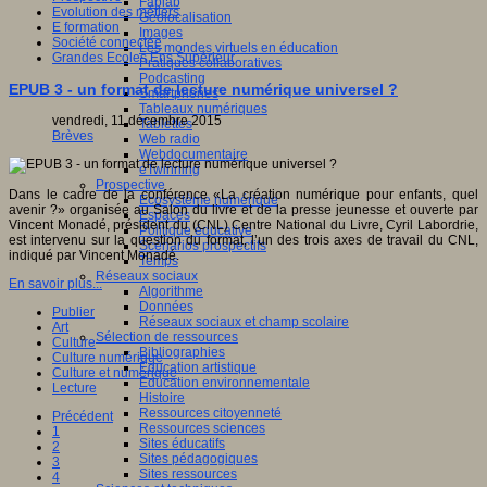
Fablab
Evolution des métiers
Géolocalisation
E formation
Images
Société connectée
Les mondes virtuels en éducation
Grandes Ecoles Ens Supérieur
Pratiques collaboratives
Podcasting
EPUB 3 - un format de lecture numérique universel ?
Smartphones
Tableaux numériques
vendredi, 11 décembre 2015
Tablettes
Brèves
Web radio
Webdocumentaire
eTwinning
Prospective
Dans le cadre de la conférence «La création numérique pour enfants, quel
Ecosystème numérique
avenir ?» organisée au Salon du livre et de la presse jeunesse et ouverte par
Espaces
Vincent Monadé, président du (CNL) Centre National du Livre, Cyril Labordrie,
Politique éducative
est intervenu sur la question du format, l’un des trois axes de travail du CNL,
Scénarios prospectifs
indiqué par Vincent Monadé.
Temps
Réseaux sociaux
En savoir plus...
Algorithme
Données
Publier
Réseaux sociaux et champ scolaire
Art
Sélection de ressources
Culture
Bibliographies
Culture numérique
Education artistique
Culture et numérique
Education environnementale
Lecture
Histoire
Ressources citoyenneté
Précédent
Ressources sciences
1
Sites éducatifs
2
Sites pédagogiques
3
Sites ressources
4