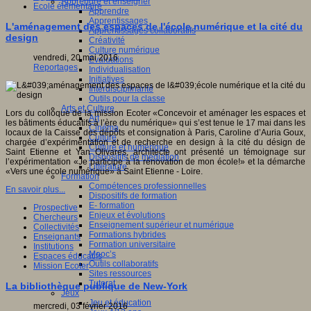
Apprendre et enseigner
Ecole élémentaire
Apprendre
Apprentissages
L'aménagement des espaces de l'école numérique et la cité du
Apprentissages collaboratifs
design
Créativité
Culture numérique
vendredi, 20 mai 2016
Evaluations
Reportages
Individualisation
Initiatives
Interdisciplinarité
Outils pour la classe
Arts et Culture
Lors du colloque de la mission Ecoter «Concevoir et aménager les espaces et
Art
les bâtiments éducatifs à l’ère du numérique» qui s’est tenue le 17 mai dans les
Cinéma
locaux de la Caisse des dépôts et consignation à Paris, Caroline d’Auria Goux,
Culture
chargée d’expérimentation et de recherche en design à la cité du désign de
Culture et numérique
Saint Etienne et Yan Olivares, architecte ont présenté un témoignage sur
Dispositifs de médiation
l’expérimentation «Je participe à la rénovation de mon école!» et la démarche
Littérature
«Vers une école numérique» à Saint Etienne - Loire.
Formation
Compétences professionnelles
En savoir plus...
Dispositifs de formation
E- formation
Prospective
Enjeux et évolutions
Chercheurs
Enseignement supérieur et numérique
Collectivités
Formations hybrides
Enseignants
Formation universitaire
Institutions
Mooc’s
Espaces éducatifs
Outils collaboratifs
Mission Ecoter
Sites ressources
Tutorat
La bibliothèque publique de New-York
Jeux
Jeu et éducation
mercredi, 03 février 2016