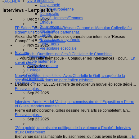
Vivre ensemble
-
AGENDA
Citoyenneté
Culture européenne
Interviews - Les plus lus
Démocratie
Egalité Hommes/Femmes
Dec 17 2025
Ethique
Gouvernance
FR Salon Educatech 2025 - Réseau Canopé et Manutan Collectivités
Inclusion
signent une convention de partenariat.
Laïcité
Alexandra Wisniewski, directrice générale par intérim de "Réseau
Ressources citoyenneté
Canopé" et…
En savoir plus...
Tiers - lieux
Nov 12 2025
Vie scolaire et sociale
Niveaux
Educ@tech : Questions posées à Ghislaine de Chambine
Périscolaire
→ Pourquoi cette thématique « Conjuguer les intelligences » pour…
En
Ecole maternelle
savoir plus...
Ecole élémentaire
Oct 02 2025
Collège
Lycée
Nouvel épisode Inspir'elles - Avec Charlotte le Goff, chargée de la
Université
sécurité maritime dans un parc éolien offshore
Les auteurs
L’équipe d’Inspir’ELLES est fière de dévoiler un nouvel épisode dédié…
En savoir plus...
Sep 29 2025
Interview : Annie Madet-Vache, co-commissaire de l’Exposition « Pierre
et Gilles, Mondes marins »
Pierre est photographe, Gilles dessine, leurs arts se complètent. En…
En savoir plus...
Sep 23 2025
"Zéro pointé, une histoire politique de la violence à l'école" : Interview
d'Eric Debarbieux
Bienvenue dans la matinale Buissonnière, où nous avons le plaisir…
En