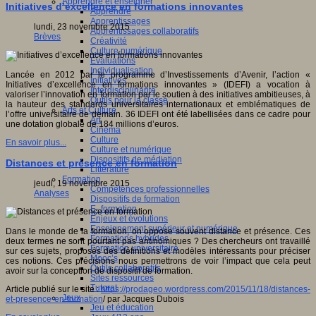
Apprendre et enseigner
Initiatives d’excellence en formations innovantes
Apprendre
Apprentissages
lundi, 23 novembre 2015
Apprentissages collaboratifs
Brèves
Créativité
Culture numérique
Evaluations
Individualisation
Lancée en 2012 par le programme d’Investissements d’Avenir, l’action «
Initiatives
Initiatives d’excellence en formations innovantes » (IDEFI) a vocation à
Interdisciplinarité
valoriser l’innovation en formation par le soutien à des initiatives ambitieuses, à
Outils pour la classe
la hauteur des standards universitaires internationaux et emblématiques de
Arts et Culture
l’offre universitaire de demain. 36 IDEFI ont été labellisées dans ce cadre pour
Art
une dotation globale de 184 millions d’euros.
Cinéma
Culture
En savoir plus...
Culture et numérique
Dispositifs de médiation
Distances et présence en formation
Littérature
Formation
jeudi, 19 novembre 2015
Compétences professionnelles
Analyses
Dispositifs de formation
E- formation
Enjeux et évolutions
Enseignement supérieur et numérique
Dans le monde de la formation, on oppose souvent distance et présence. Ces
Formations hybrides
deux termes ne sont pourtant pas antinomiques ? Des chercheurs ont travaillé
Formation universitaire
sur ces sujets, proposés des définitions et modèles intéressants pour préciser
Mooc’s
ces notions. Ces précisions nous permettrons de voir l’impact que cela peut
Outils collaboratifs
avoir sur la conception de dispositif de formation.
Sites ressources
Tutorat
Article publié sur le site :
https://prodageo.wordpress.com/2015/11/18/distances-
Jeux
et-presence-en-formation
/ par Jacques Dubois
Jeu et éducation