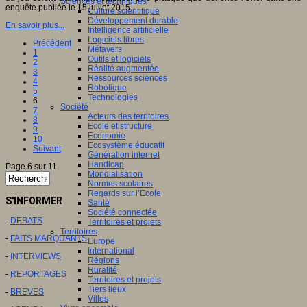
Sciences et techniques
enquête publiée le 15 juillet 2015.
Culture scientifique
Développement durable
En savoir plus...
Intelligence artificielle
Logiciels libres
Précédent
Métavers
1
Outils et logiciels
2
Réalité augmentée
3
Ressources sciences
4
Robotique
5
Technologies
6
Société
7
Acteurs des territoires
8
Ecole et structure
9
Economie
10
Ecosystème éducatif
Suivant
Génération internet
Handicap
Page 6 sur 11
Mondialisation
Normes scolaires
Regards sur l’Ecole
S'INFORMER
Santé
Société connectée
-
DEBATS
Territoires et projets
Territoires
-
FAITS MARQUANTS
Europe
International
-
INTERVIEWS
Régions
Ruralité
-
REPORTAGES
Territoires et projets
Tiers lieux
-
BREVES
Villes