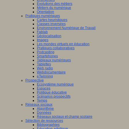
Evolutions des métiers
Métiers du numérique
Orientation
Pratiques numériques
Cartes heuristiques
Classes inversées
Environnement Numérique de Travail
Fablab
Géolocalisation
Images
Les mondes virtuels en éducation
Pratiques collaboratives
Podcasting
Smartphones
Tableaux numériques
Tablettes
Web radio
Webdocumentaire
eTwinning
Prospective
Ecosystème numérique
Espaces
Politique éducative
Scénarios prospectifs
Temps
Réseaux sociaux
Algorithme
Données
Réseaux sociaux et champ scolaire
Sélection de ressources
Bibliographies
Education artistique