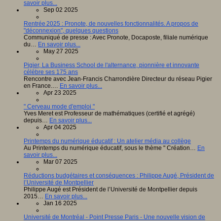
savoir plus...
Sep 02 2025
Rentrée 2025 : Pronote, de nouvelles fonctionnalités. A propos de
"déconnexion", quelques questions
Communiqué de presse : Avec Pronote, Docaposte, filiale numérique
du…
En savoir plus...
May 27 2025
Pigier, La Business School de l'alternance, pionnière et innovante
célèbre ses 175 ans
Rencontre avec Jean-Francis Charrondière Directeur du réseau Pigier
en France.…
En savoir plus...
Apr 23 2025
" Cerveau mode d'emploi "
Yves Meret est Professeur de mathématiques (certifié et agrégé)
depuis…
En savoir plus...
Apr 04 2025
Printemps du numérique éducatif : Un atelier média au collège
Au Printemps du numérique éducatif, sous le thème " Création…
En
savoir plus...
Mar 07 2025
Réductions budgétaires et conséquences : Philippe Augé, Président de
l’Université de Montpellier
Philippe Augé est Président de l’Université de Montpellier depuis
2015…
En savoir plus...
Jan 16 2025
Université de Montréal - Point Presse Paris - Une nouvelle vision de