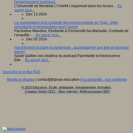
l'enseignement supérieur.
L’Université de Montréal ( l’UdeM ) organisait dans les locaux…
En
savoir plus...
Dec 13 2024
La scolarisation et la scolarité des jeunes enfants au Togo : défis
persistants et perspectives pour l’avenir
ParJustine Mandine, Étudiante à l'Université Aix-Marseille. Contexte de
l’enquête :…
En savoir plus...
Dec 05 2024
Harcèlement scolaire et numérique : accompagner son ado en tant que
parent
Sarah Quilliec est créatrice du podcast Parentalité et Adolescence.
Elle…
En savoir plus...
Souscrire à ce flux RSS
Mentions légales
| contact[@]anae.education |
Accessibilité : non conforme
© 2023 Educavox, Ecole, pédagogie, enseignement, formation
Creation Sylvie CECI - Sites Internet / Référencement SEO