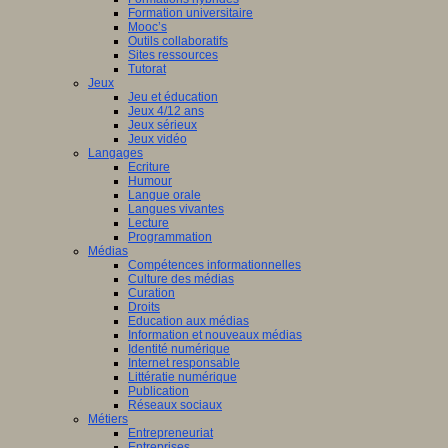
Formation universitaire
Mooc’s
Outils collaboratifs
Sites ressources
Tutorat
Jeux
Jeu et éducation
Jeux 4/12 ans
Jeux sérieux
Jeux vidéo
Langages
Ecriture
Humour
Langue orale
Langues vivantes
Lecture
Programmation
Médias
Compétences informationnelles
Culture des médias
Curation
Droits
Education aux médias
Information et nouveaux médias
Identité numérique
Internet responsable
Littératie numérique
Publication
Réseaux sociaux
Métiers
Entrepreneuriat
Entreprises