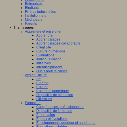
Entreprises
Etudiants
Filières industrielles
Institutionnels
Médiateurs
Parents
Thématiques
Apprendre et enseigner
Apprendre
Apprentissages
Apprentissages collaboratifs
Créativité
Culture numérique
Evaluations
Individualisation
Initiatives
Interdisciplinarité
Outils pour la classe
Arts et Culture
Art
Cinéma
Culture
Culture et numérique
Dispositifs de médiation
Littérature
Formation
Compétences professionnelles
Dispositifs de formation
E- formation
Enjeux et évolutions
Enseignement supérieur et numérique
Formations hybrides