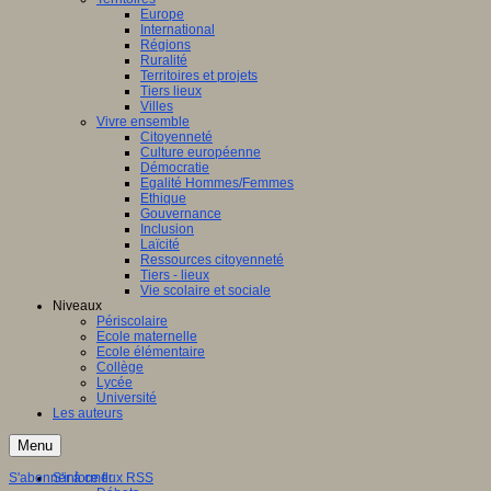
Europe
International
Régions
Ruralité
Territoires et projets
Tiers lieux
Villes
Vivre ensemble
Citoyenneté
Culture européenne
Démocratie
Egalité Hommes/Femmes
Ethique
Gouvernance
Inclusion
Laïcité
Ressources citoyenneté
Tiers - lieux
Vie scolaire et sociale
Niveaux
Périscolaire
Ecole maternelle
Ecole élémentaire
Collège
Lycée
Université
Les auteurs
Menu
S'abonner à ce flux RSS
S'informer