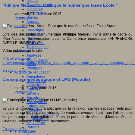
Débats
Faits marquants
Philippe Meirieu : " Pour que le numérique fasse Ecole "
Interviews
Reportages
vendredi, 11 décembre 2015
Brèves
Pédagogie
Agenda
Innover
Didactique
Dispositifs
Lors des Boussoles du numérique
Philippe Meirieu
, invité dans le cadre du
Pédagogie
Plan National de Formation pour la Conférence inaugurale «APPRENDRE
Recherche
AVEC LE NUMÉRIQUE»
Technologies
Vidéo publiée sur le site :
Savoir(s)
Analyses
http://www.canal-
Conférences
u.tv/video/eduscol/conference_inaugurale_apprendre_avec_le_numerique_pn
Outils
Pratiques
En savoir plus...
Acteurs de l'éducation
Animateurs
Conception pédagogique et LMS (Moodle)
Chercheurs
Collectivités
mardi, 01 décembre 2015
Editeurs
Pédagogie
EdTech
Encadrement
Enseignants
Entreprises
Je vais temporairement m’abstraire de la réflexion sur les espaces réels pour
Etudiants
m’attarder sur les espaces virtuels. Je voudrais évoquer l’outil que j’utilise tous
Filières industrielles
les jours pour la conception de cours, je parle ici de Moodle (Modular Object-
Institutionnels
Oriented Dynamic Learning Environment).
Médiateurs
Parents
En savoir plus...
Thématiques