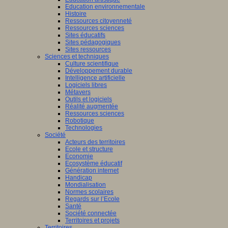
Education environnementale
Histoire
Ressources citoyenneté
Ressources sciences
Sites éducatifs
Sites pédagogiques
Sites ressources
Sciences et techniques
Culture scientifique
Développement durable
Intelligence artificielle
Logiciels libres
Métavers
Outils et logiciels
Réalité augmentée
Ressources sciences
Robotique
Technologies
Société
Acteurs des territoires
Ecole et structure
Economie
Ecosystème éducatif
Génération internet
Handicap
Mondialisation
Normes scolaires
Regards sur l’Ecole
Santé
Société connectée
Territoires et projets
Territoires