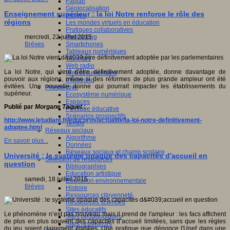
Fablab
Géolocalisation
Enseignement supérieur : la loi Notre renforce le rôle des
Images
régions
Les mondes virtuels en éducation
Pratiques collaboratives
Podcasting
mercredi, 22 juillet 2015
Smartphones
Brèves
Tableaux numériques
Tablettes
Web radio
La loi Notre, qui vient d'être définitivement adoptée, donne davantage de
Webdocumentaire
pouvoir aux régions, même si des réformes de plus grande ampleur ont été
eTwinning
évitées. Une nouvelle donne qui pourrait impacter les établissements du
Prospective
supérieur.
Ecosystème numérique
Espaces
Publié par
Morgane Taquet
:
Politique éducative
Scénarios prospectifs
http://www.letudiant.fr/educpros/actualite/la-loi-notre-definitivement-
Temps
adoptee.html
Réseaux sociaux
Algorithme
En savoir plus...
Données
Réseaux sociaux et champ scolaire
Université : le système opaque des capacités d'accueil en
Sélection de ressources
question
Bibliographies
Education artistique
samedi, 18 juillet 2015
Education environnementale
Brèves
Histoire
Ressources citoyenneté
Ressources sciences
Sites éducatifs
Le phénomène n’est pas nouveau mais il prend de l'ampleur : les facs affichent
Sites pédagogiques
de plus en plus souvent des capacités d’accueil limitées, sans que les règles
Sites ressources
du jeu soient clairement établies. Une pratique que dénonce l'Unef dans une