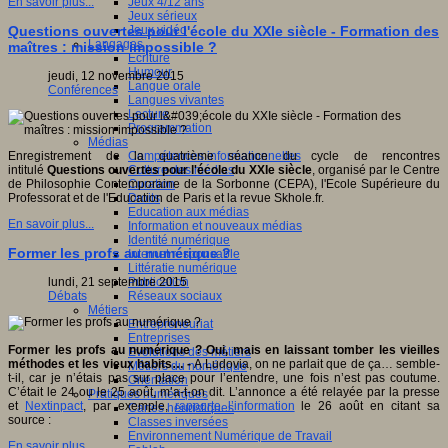
Jeux 4/12 ans
En savoir plus...
Jeux sérieux
Jeux vidéo
Questions ouvertes pour l'école du XXIe siècle - Formation des
Langages
maîtres : mission impossible ?
Ecriture
Humour
jeudi, 12 novembre 2015
Langue orale
Conférences
Langues vivantes
Lecture
Programmation
Médias
Compétences informationnelles
Enregistrement de la quatrième séance du cycle de rencontres
Culture des médias
intitulé
Questions ouvertes pour l'école du XXIe siècle
, organisé par le Centre
Curation
de Philosophie Contemporaine de la Sorbonne (CEPA), l'Ecole Supérieure du
Droits
Professorat et de l'Education de Paris et la revue Skhole.fr.
Education aux médias
En savoir plus...
Information et nouveaux médias
Identité numérique
Former les profs au numérique ?
Internet responsable
Littératie numérique
Publication
lundi, 21 septembre 2015
Réseaux sociaux
Débats
Métiers
Entrepreneuriat
Entreprises
Former les profs au numérique ? Oui, mais en laissant tomber les vieilles
Evolutions des métiers
méthodes et les vieux habits… -
A Ludovia, on ne parlait que de ça… semble-
Métiers du numérique
t-il, car je n’étais pas sur place pour l’entendre, une fois n’est pas coutume.
Orientation
C’était le 24 ou le 25 août, m’a-t-on dit. L’annonce a été relayée par la presse
Pratiques numériques
et
Nextinpact
, par exemple,
rapporte l’information
le 26 août en citant sa
Cartes heuristiques
source :
Classes inversées
Environnement Numérique de Travail
En savoir plus...