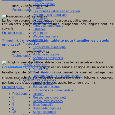
Fablab
Géolocalisation
lundi, 22 septembre 2014
Images
Fait marquant
Les mondes virtuels en éducation
Pratiques collaboratives
Podcasting
La Journée européenne des langues (ressources, outils, jeux...)
Smartphones
Les objectifs généraux de la Journée européenne des langues sont les
Tableaux numériques
suivants :
Tablettes
Web radio
En savoir plus...
Webdocumentaire
eTwinning
Thinglink : une application tablette pour travailler les visuels
Prospective
en classe
Ecosystème numérique
Espaces
mardi, 09 septembre 2014
Politique éducative
Technologies
Scénarios prospectifs
Temps
Réseaux sociaux
Présentation rapide -
Thinglink est un service en ligne et une application
Algorithme
tablette gratuite (
iOS
et
Android
) qui permet de créer et partager des
Données
Réseaux sociaux et champ scolaire
images interactives sur lesquelles apparaissent des infobulles cliquables,
Sélection de ressources
pointant vers d’autres médias (vidéo, audio, texte, lien, etc …).
Bibliographies
Education artistique
En savoir plus...
Education environnementale
Précédent
Histoire
6
Ressources citoyenneté
7
Ressources sciences
8
Sites éducatifs
9
Sites pédagogiques
10
Sites ressources