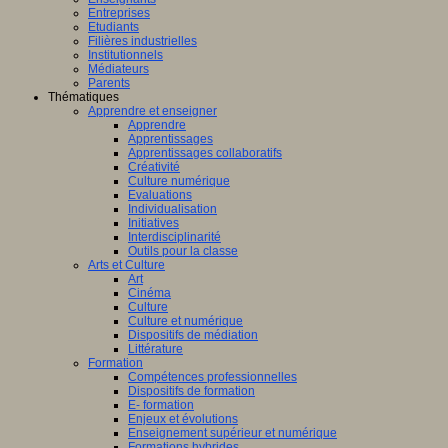
Entreprises
Etudiants
Filières industrielles
Institutionnels
Médiateurs
Parents
Thématiques
Apprendre et enseigner
Apprendre
Apprentissages
Apprentissages collaboratifs
Créativité
Culture numérique
Evaluations
Individualisation
Initiatives
Interdisciplinarité
Outils pour la classe
Arts et Culture
Art
Cinéma
Culture
Culture et numérique
Dispositifs de médiation
Littérature
Formation
Compétences professionnelles
Dispositifs de formation
E- formation
Enjeux et évolutions
Enseignement supérieur et numérique
Formations hybrides