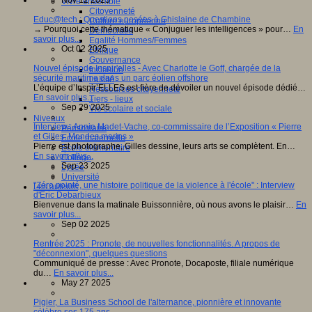
Vivre ensemble
Citoyenneté
Educ@tech : Questions posées à Ghislaine de Chambine
Culture européenne
→ Pourquoi cette thématique « Conjuguer les intelligences » pour…
En
Démocratie
savoir plus...
Egalité Hommes/Femmes
Oct 02 2025
Ethique
Gouvernance
Nouvel épisode Inspir'elles - Avec Charlotte le Goff, chargée de la
Inclusion
sécurité maritime dans un parc éolien offshore
Laïcité
L’équipe d’Inspir’ELLES est fière de dévoiler un nouvel épisode dédié…
Ressources citoyenneté
En savoir plus...
Tiers - lieux
Sep 29 2025
Vie scolaire et sociale
Niveaux
Interview : Annie Madet-Vache, co-commissaire de l’Exposition « Pierre
Périscolaire
et Gilles, Mondes marins »
Ecole maternelle
Pierre est photographe, Gilles dessine, leurs arts se complètent. En…
Ecole élémentaire
En savoir plus...
Collège
Sep 23 2025
Lycée
Université
"Zéro pointé, une histoire politique de la violence à l'école" : Interview
Les auteurs
d'Eric Debarbieux
Bienvenue dans la matinale Buissonnière, où nous avons le plaisir…
En
savoir plus...
Sep 02 2025
Rentrée 2025 : Pronote, de nouvelles fonctionnalités. A propos de
"déconnexion", quelques questions
Communiqué de presse : Avec Pronote, Docaposte, filiale numérique
du…
En savoir plus...
May 27 2025
Pigier, La Business School de l'alternance, pionnière et innovante
célèbre ses 175 ans