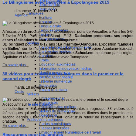
Jeux 4/12 ans
Le Bilinguisme avec Dadoclem à Expolangues 2015
Jeux sérieux
Jeux vidéo
dimanche, 01 février 2015
Langages
Agenda
Ecriture
Humour
Langue orale
Langues vivantes
A l'occasion du prochain salon Expolangues, porte de Versailles à Paris les 5-6-
Lecture
7 février 2015 - Pavillon 4-1,Stand : E 13,
Dadoclem
présentera ses projets
Programmation
et ses réalisations autour du multilinguisme
:
Médias
BD bilingues pour les 8-12 ans :
La marmite-O-langues.
Exposition "
Langues
Compétences informationnelles
en Bulles
" sur le multilinguisme, soutenue par la Région Aquitaine-Euskadi.
Culture des médias
Application numérique collaborative Inter-School.net
, soutenue par la région
Curation
Aquitaine et réalisée en partenariat avec Tamaplace.
Droits
Education aux médias
En savoir plus...
Information et nouveaux médias
Identité numérique
38 vidéos pour enseigner les langues dans le premier et le
Internet responsable
second degré
Littératie numérique
Publication
mardi, 18 novembre 2014
Réseaux sociaux
Outils
Métiers
Entrepreneuriat
Entreprises
A découvrir sur
le site Eduscol
Evolutions des métiers
La collection « Enseigner les langues vivantes » regroupe 38 vidéos et 9
Métiers du numérique
thématiques qui proposent des extraits de séances filmées dans le premier et le
Orientation
second degrés. Chaque extrait fait l'objet d'un retour de l'enseignant sur sa
Pratiques numériques
pratique.
Cartes heuristiques
En savoir plus...
Classes inversées
Environnement Numérique de Travail
Ressources pour les langues