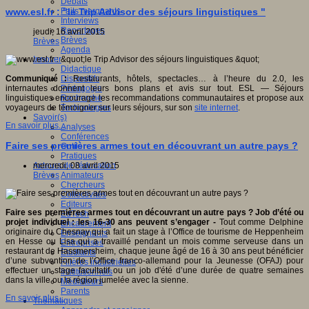
Débats
Faits marquants
www.esl.fr : "le Trip Advisor des séjours linguistiques "
Interviews
Reportages
jeudi, 16 avril 2015
Brèves
Brèves
Agenda
Innover
Didactique
Dispositifs
Communiqué :
Restaurants, hôtels, spectacles… à l’heure du 2.0, les
Pédagogie
internautes donnent leurs bons plans et avis sur tout. ESL — Séjours
Recherche
linguistiques encourage les recommandations communautaires et propose aux
Technologies
voyageurs de témoigner sur leurs séjours, sur son
site internet
.
Savoir(s)
En savoir plus...
Analyses
Conférences
Faire ses premières armes tout en découvrant un autre pays ?
Outils
Pratiques
Acteurs de l'éducation
mercredi, 08 avril 2015
Animateurs
Brèves
Chercheurs
Collectivités
Editeurs
Faire ses premières armes tout en découvrant un autre pays ?
Job d’été ou
EdTech
projet individuel : les 16-30 ans peuvent s’engager -
Tout comme Delphine
Encadrement
originaire du Chesnay qui a fait un stage à l’Office de tourisme de Heppenheim
Enseignants
en Hesse ou Lisa qui a travaillé pendant un mois comme serveuse dans un
Entreprises
restaurant de Hassmersheim, chaque jeune âgé de 16 à 30 ans peut bénéficier
Etudiants
d’une subvention de l’Office franco-allemand pour la Jeunesse (OFAJ) pour
Filières industrielles
effectuer un stage facultatif ou un job d'été d’une durée de quatre semaines
Institutionnels
dans la ville ou la région jumelée avec la sienne.
Médiateurs
Parents
En savoir plus...
Thématiques