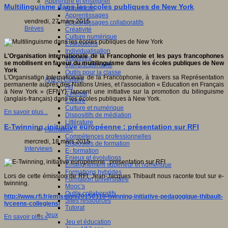
Apprendre et enseigner
Multilinguisme dans les écoles publiques de New York
Apprendre
Apprentissages
vendredi, 27 mars 2015
Apprentissages collaboratifs
Brèves
Créativité
Culture numérique
Evaluations
Individualisation
L'Organisation internationale de la Francophonie et les pays francophones
Initiatives
se mobilisent en faveur du multilinguisme dans les écoles publiques de New
Interdisciplinarité
York
Outils pour la classe
L'Organisation Internationale de la Francophonie, à travers sa Représentation
Arts et Culture
permanente auprès des Nations Unies, et l'association « Education en Français
Art
à New York » (EFNY), lancent une initiative sur la promotion du bilinguisme
Cinéma
(anglais-français) dans les écoles publiques à New York.
Culture
Culture et numérique
En savoir plus...
Dispositifs de médiation
Littérature
E-Twinning, initiative européenne : présentation sur RFI
Formation
Compétences professionnelles
mercredi, 18 mars 2015
Dispositifs de formation
Interviews
E- formation
Enjeux et évolutions
Enseignement supérieur et numérique
Formations hybrides
Lors de cette émission de RFI, Jean-Jacques Thibault nous raconte tout sur e-
Formation universitaire
twinning.
Mooc’s
Outils collaboratifs
http://www.rfi.fr/emission/20150318-twinning-initiative-pedagogique-thibault-
Sites ressources
lyceens-collegiens/
Tutorat
Jeux
En savoir plus...
Jeu et éducation