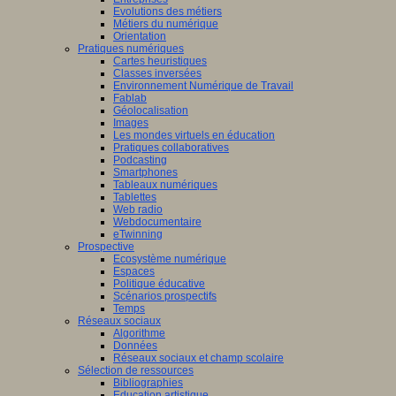
Evolutions des métiers
Métiers du numérique
Orientation
Pratiques numériques
Cartes heuristiques
Classes inversées
Environnement Numérique de Travail
Fablab
Géolocalisation
Images
Les mondes virtuels en éducation
Pratiques collaboratives
Podcasting
Smartphones
Tableaux numériques
Tablettes
Web radio
Webdocumentaire
eTwinning
Prospective
Ecosystème numérique
Espaces
Politique éducative
Scénarios prospectifs
Temps
Réseaux sociaux
Algorithme
Données
Réseaux sociaux et champ scolaire
Sélection de ressources
Bibliographies
Education artistique