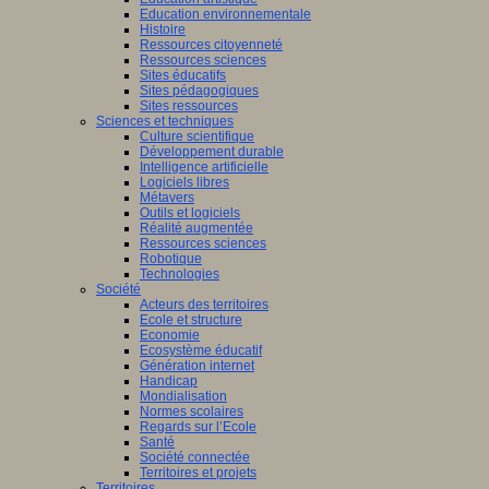
Education environnementale
Histoire
Ressources citoyenneté
Ressources sciences
Sites éducatifs
Sites pédagogiques
Sites ressources
Sciences et techniques
Culture scientifique
Développement durable
Intelligence artificielle
Logiciels libres
Métavers
Outils et logiciels
Réalité augmentée
Ressources sciences
Robotique
Technologies
Société
Acteurs des territoires
Ecole et structure
Economie
Ecosystème éducatif
Génération internet
Handicap
Mondialisation
Normes scolaires
Regards sur l’Ecole
Santé
Société connectée
Territoires et projets
Territoires