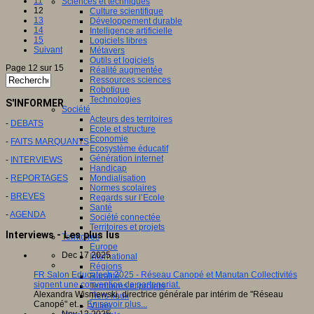
11
Sciences et techniques
12
Culture scientifique
13
Développement durable
14
Intelligence artificielle
15
Logiciels libres
Suivant
Métavers
Outils et logiciels
Page 12 sur 15
Réalité augmentée
Ressources sciences
Robotique
Technologies
S'INFORMER
Société
Acteurs des territoires
-
DEBATS
Ecole et structure
Economie
-
FAITS MARQUANTS
Ecosystème éducatif
Génération internet
-
INTERVIEWS
Handicap
-
REPORTAGES
Mondialisation
Normes scolaires
-
BREVES
Regards sur l’Ecole
Santé
-
AGENDA
Société connectée
Territoires et projets
Interviews - Les plus lus
Territoires
Europe
Dec 17 2025
International
Régions
FR Salon Educatech 2025 - Réseau Canopé et Manutan Collectivités
Ruralité
signent une convention de partenariat.
Territoires et projets
Alexandra Wisniewski, directrice générale par intérim de "Réseau
Tiers lieux
Canopé" et…
En savoir plus...
Villes
Nov 12 2025