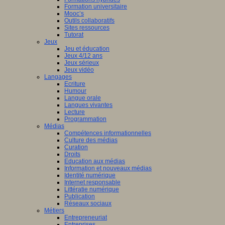
Formation universitaire
Mooc’s
Outils collaboratifs
Sites ressources
Tutorat
Jeux
Jeu et éducation
Jeux 4/12 ans
Jeux sérieux
Jeux vidéo
Langages
Ecriture
Humour
Langue orale
Langues vivantes
Lecture
Programmation
Médias
Compétences informationnelles
Culture des médias
Curation
Droits
Education aux médias
Information et nouveaux médias
Identité numérique
Internet responsable
Littératie numérique
Publication
Réseaux sociaux
Métiers
Entrepreneuriat
Entreprises