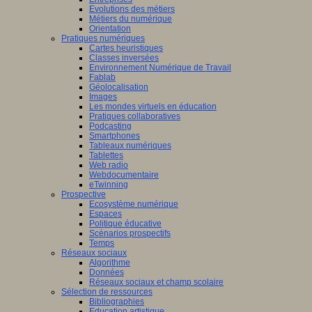
Evolutions des métiers
Métiers du numérique
Orientation
Pratiques numériques
Cartes heuristiques
Classes inversées
Environnement Numérique de Travail
Fablab
Géolocalisation
Images
Les mondes virtuels en éducation
Pratiques collaboratives
Podcasting
Smartphones
Tableaux numériques
Tablettes
Web radio
Webdocumentaire
eTwinning
Prospective
Ecosystème numérique
Espaces
Politique éducative
Scénarios prospectifs
Temps
Réseaux sociaux
Algorithme
Données
Réseaux sociaux et champ scolaire
Sélection de ressources
Bibliographies
Education artistique