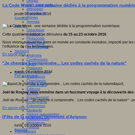
Débats
Faits marquants
La Code Week : une semaine dédiée à la programmation numéri
Interviews
Reportages
jeudi, 06 octobre 2016
Brèves
Agenda
Agenda
Innover
Didactique
Dispositifs
Cette quatrième édition se déroulera
du 15 au 23 octobre 2016
.
Pédagogie
Nous vivons aujourd’hui dans un monde en constante évolution, impacté par le
Recherche
l’influence de ces technologies.
Technologies
Savoir(s)
En savoir plus...
Analyses
Conférences
"Je cherche à comprendre... Les codes cachés de la nature"
Outils
Pratiques
mardi, 04 octobre 2016
Acteurs de l'éducation
Fait marquant
Animateurs
Chercheurs
Collectivités
Editeurs
Joël de Rosnay nous emmène dans un fascinant voyage à la découverte des cod
EdTech
Encadrement
Joël de Rosnay : "Je cherche à comprendre... Les codes cachés de la nature" - pub
Enseignants
Entreprises
En savoir plus...
Etudiants
Filières industrielles
[Fête de la science] Université d'Avignon
Institutionnels
Médiateurs
lundi, 03 octobre 2016
Parents
Agenda
Thématiques