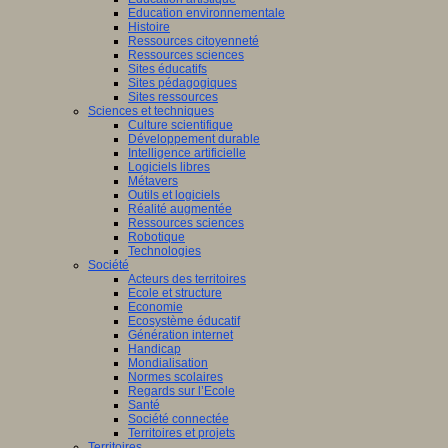
Education environnementale
Histoire
Ressources citoyenneté
Ressources sciences
Sites éducatifs
Sites pédagogiques
Sites ressources
Sciences et techniques
Culture scientifique
Développement durable
Intelligence artificielle
Logiciels libres
Métavers
Outils et logiciels
Réalité augmentée
Ressources sciences
Robotique
Technologies
Société
Acteurs des territoires
Ecole et structure
Economie
Ecosystème éducatif
Génération internet
Handicap
Mondialisation
Normes scolaires
Regards sur l’Ecole
Santé
Société connectée
Territoires et projets
Territoires