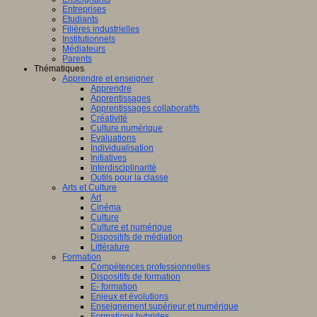
Entreprises
Etudiants
Filières industrielles
Institutionnels
Médiateurs
Parents
Thématiques
Apprendre et enseigner
Apprendre
Apprentissages
Apprentissages collaboratifs
Créativité
Culture numérique
Evaluations
Individualisation
Initiatives
Interdisciplinarité
Outils pour la classe
Arts et Culture
Art
Cinéma
Culture
Culture et numérique
Dispositifs de médiation
Littérature
Formation
Compétences professionnelles
Dispositifs de formation
E- formation
Enjeux et évolutions
Enseignement supérieur et numérique
Formations hybrides