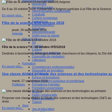
Apprendre et enseigner
Apprendre
Apprentissages
Du 8 au 16 octobre 2016, l'Université d’Avignon participe à la Fête de la Science
Apprentissages collaboratifs
Créativité
En savoir plus...
Culture numérique
Evaluations
Fête de la science 8/16 octobre 2016
Individualisation
Initiatives
jeudi, 29 septembre 2016
Interdisciplinarité
Agenda
Outils pour la classe
Arts et Culture
Art
Cinéma
Fête de la science - 8 - 16 octobre #FDS2016
Culture
Culture et numérique
Destinée à favoriser les échanges entre les chercheurs et les citoyens, la 25e éd
Dispositifs de médiation
Littérature
Formation
En savoir plus...
Compétences professionnelles
Dispositifs de formation
Une classe dédiée à l’étude des sciences et des technologies au
E- formation
Enjeux et évolutions
Enseignement supérieur et numérique
mardi, 27 septembre 2016
Formations hybrides
Pratiques
Formation universitaire
Mooc’s
Outils collaboratifs
Proposer une classe dédiée à l’étude des sciences et des technologies (S&T) au 
Sites ressources
rêver.
Tutorat
Jeux
En savoir plus...
Jeu et éducation