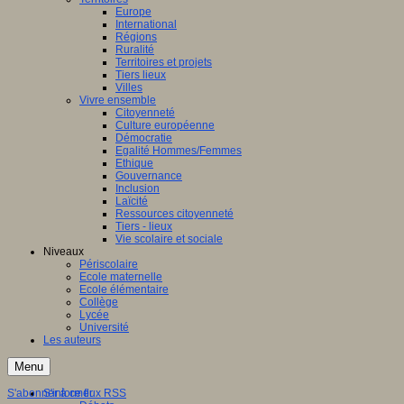
Europe
International
Régions
Ruralité
Territoires et projets
Tiers lieux
Villes
Vivre ensemble
Citoyenneté
Culture européenne
Démocratie
Egalité Hommes/Femmes
Ethique
Gouvernance
Inclusion
Laïcité
Ressources citoyenneté
Tiers - lieux
Vie scolaire et sociale
Niveaux
Périscolaire
Ecole maternelle
Ecole élémentaire
Collège
Lycée
Université
Les auteurs
Menu
S'abonner à ce flux RSS
S'informer