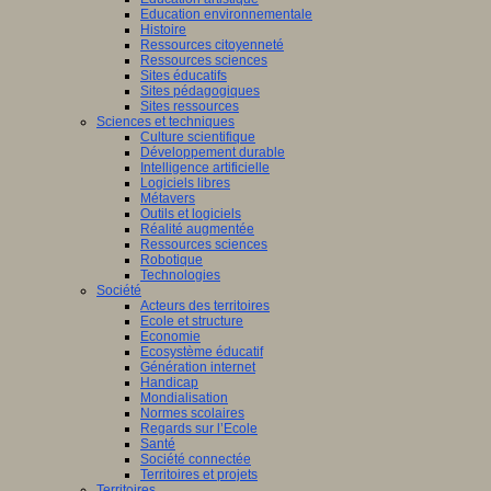
Education environnementale
Histoire
Ressources citoyenneté
Ressources sciences
Sites éducatifs
Sites pédagogiques
Sites ressources
Sciences et techniques
Culture scientifique
Développement durable
Intelligence artificielle
Logiciels libres
Métavers
Outils et logiciels
Réalité augmentée
Ressources sciences
Robotique
Technologies
Société
Acteurs des territoires
Ecole et structure
Economie
Ecosystème éducatif
Génération internet
Handicap
Mondialisation
Normes scolaires
Regards sur l’Ecole
Santé
Société connectée
Territoires et projets
Territoires