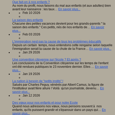
Que fait-on à nos enfants ?
Au nom du profit, nous faisons du mal aux enfants (et aux adultes) bien
avant leur naissance : les taux…
En savoir plus...
Feb 10 2026
La saison des enfants
Chacune des petites vacances devient pour les grands-parents " la
saison des enfants." Ces petits, nés de nos enfants de…
En savoir
plus...
Feb 03 2026
L'immigration nest pas la cause de tous les problèmes éducatifs
Depuis un certain temps, nous entendons cette rengaine selon laquelle
l'immigration serait la cause de la chute de la France…
En savoir plus...
Jan 29 2026
Une convention citoyenne sur l'école ? Et après ?
Les conclusions de la Convention citoyenne sur les temps de l'enfant
ont été rendues publiques le 23 novembre dernier. Elles …
En savoir
plus...
Jan 19 2026
La nation à besoin de "petits instits" !
Salués par Charles Peguy, vénèrés par Albert Camus, la figure de
l'instituteur avait fière allure ! Voilà qu'un journaliste, devenu…
En
savoir plus...
Jan 12 2026
Des vœux pour nos enfants et pour notre Ecole
Quand nous adressons nos vœux, nous pensons souvent à nos
enfants, qu'ils puissent grandir et s'épanouir dans un pays qui…
En
savoir plus...