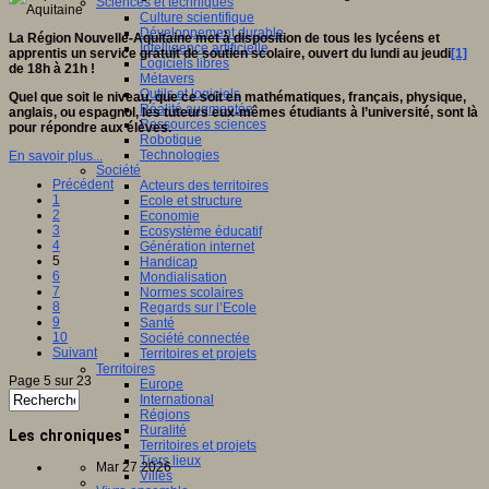
Sciences et techniques
Culture scientifique
Développement durable
La Région Nouvelle-Aquitaine met à disposition de tous les lycéens et
Intelligence artificielle
apprentis un service gratuit de soutien scolaire, ouvert du lundi au jeudi
[1]
Logiciels libres
de 18h à 21h !
Métavers
Outils et logiciels
Quel que soit le niveau, que ce soit en mathématiques, français, physique,
Réalité augmentée
anglais, ou espagnol, les tuteurs eux-mêmes étudiants à l’université, sont là
Ressources sciences
pour répondre aux élèves.
Robotique
Technologies
En savoir plus...
Société
Précédent
Acteurs des territoires
1
Ecole et structure
2
Economie
3
Ecosystème éducatif
4
Génération internet
5
Handicap
6
Mondialisation
7
Normes scolaires
8
Regards sur l’Ecole
9
Santé
10
Société connectée
Suivant
Territoires et projets
Territoires
Page 5 sur 23
Europe
International
Régions
Ruralité
Les chroniques
Territoires et projets
Tiers lieux
Mar 27 2026
Villes