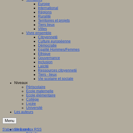
Europe
International
Régions
Ruralité
Territoires et projets
Tiers lieux
Villes
Vivre ensemble
Citoyenneté
Culture européenne
Démocratie
Egalité Hommes/Femmes
Ethique
Gouvernance
Inclusion
Laïcité
Ressources citoyenneté
Tiers - lieux
Vie scolaire et sociale
Niveaux
Périscolaire
Ecole maternelle
Ecole élémentaire
Collège
Lycée
Université
Les auteurs
Menu
S'abonner à ce flux RSS
S'informer