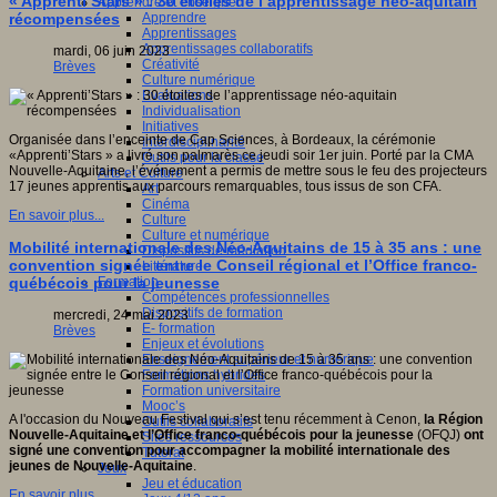
« Apprenti’Stars » : 30 étoiles de l’apprentissage néo-aquitain
Apprendre et enseigner
Apprendre
récompensées
Apprentissages
Apprentissages collaboratifs
mardi, 06 juin 2023
Créativité
Brèves
Culture numérique
Evaluations
Individualisation
Initiatives
Organisée dans l’enceinte de Cap Sciences, à Bordeaux, la cérémonie
Interdisciplinarité
«Apprenti’Stars » a livré son palmarès ce jeudi soir 1er juin. Porté par la CMA
Outils pour la classe
Nouvelle-Aquitaine, l’événement a permis de mettre sous le feu des projecteurs
Arts et Culture
17 jeunes apprentis aux parcours remarquables, tous issus de son CFA.
Art
Cinéma
En savoir plus...
Culture
Culture et numérique
Mobilité internationale des Néo-Aquitains de 15 à 35 ans : une
Dispositifs de médiation
convention signée entre le Conseil régional et l’Office franco-
Littérature
Formation
québécois pour la jeunesse
Compétences professionnelles
Dispositifs de formation
mercredi, 24 mai 2023
E- formation
Brèves
Enjeux et évolutions
Enseignement supérieur et numérique
Formations hybrides
Formation universitaire
Mooc’s
A l'occasion du Nouveau Festival qui s’est tenu récemment à Cenon,
la Région
Outils collaboratifs
Nouvelle-Aquitaine et l’Office franco-québécois pour la jeunesse
(OFQJ)
ont
Sites ressources
signé une convention pour accompagner la mobilité internationale des
Tutorat
jeunes de Nouvelle-Aquitaine
.
Jeux
Jeu et éducation
En savoir plus...