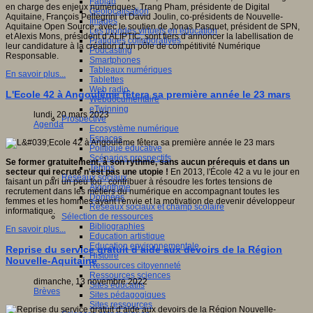
Fablab
en charge des enjeux numériques, Trang Pham, présidente de Digital
Géolocalisation
Aquitaine, François Pellegrini et David Joulin, co-présidents de Nouvelle-
Images
Aquitaine Open Source, avec le soutien de Jonas Pasquet, président de SPN,
Les mondes virtuels en éducation
et Alexis Mons, président d’ALIPTIC, sont fiers d’annoncer la labellisation de
Pratiques collaboratives
leur candidature à la création d’un pôle de compétitivité Numérique
Podcasting
Responsable.
Smartphones
Tableaux numériques
En savoir plus...
Tablettes
Web radio
L'Ecole 42 à Angoulême fêtera sa première année le 23 mars
Webdocumentaire
eTwinning
lundi, 20 mars 2023
Prospective
Agenda
Ecosystème numérique
Espaces
Politique éducative
Scénarios prospectifs
Se former gratuitement, à son rythme, sans aucun prérequis et dans un
Temps
secteur qui recrute n'est pas une utopie !
En 2013, l'École 42 a vu le jour en
Réseaux sociaux
faisant un pari un peu fou : contribuer à résoudre les fortes tensions de
Algorithme
recrutement dans les métiers du numérique en accompagnant toutes les
Données
femmes et les hommes ayant l'envie et la motivation de devenir développeur
Réseaux sociaux et champ scolaire
informatique.
Sélection de ressources
Bibliographies
En savoir plus...
Education artistique
Education environnementale
Reprise du service gratuit d’aide aux devoirs de la Région
Histoire
Nouvelle-Aquitaine
Ressources citoyenneté
Ressources sciences
dimanche, 13 novembre 2022
Sites éducatifs
Brèves
Sites pédagogiques
Sites ressources