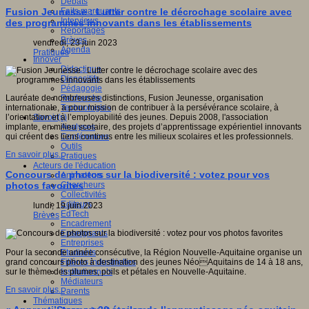
Débats
Faits marquants
Fusion Jeunesse : Lutter contre le décrochage scolaire avec
Interviews
des programmes innovants dans les établissements
Reportages
Brèves
vendredi, 23 juin 2023
Agenda
Pratiques
Innover
Didactique
Dispositifs
Pédagogie
Recherche
Lauréate de nombreuses distinctions, Fusion Jeunesse, organisation
Technologies
internationale, a pour mission de contribuer à la persévérance scolaire, à
Savoir(s)
l’orientation et à l’employabilité des jeunes. Depuis 2008, l'association
Analyses
implante, en milieu scolaire, des projets d’apprentissage expérientiel innovants
Conférences
qui créent des liens continus entre les milieux scolaires et les professionnels.
Outils
En savoir plus...
Pratiques
Acteurs de l'éducation
Concours de photos sur la biodiversité : votez pour vos
Animateurs
Chercheurs
photos favorites
Collectivités
Editeurs
lundi, 19 juin 2023
EdTech
Brèves
Encadrement
Enseignants
Entreprises
Etudiants
Pour la seconde année consécutive, la Région Nouvelle-Aquitaine organise un
Filières industrielles
grand concours photo à destination des jeunes NéoAquitains de 14 à 18 ans,
Institutionnels
sur le thème des plumes, poils et pétales en Nouvelle-Aquitaine.
Médiateurs
En savoir plus...
Parents
Thématiques