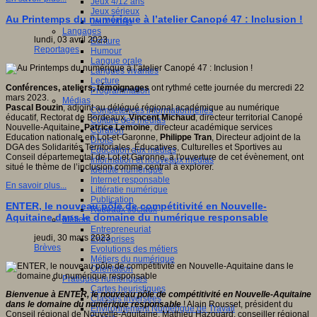
Jeux 4/12 ans
Jeux sérieux
Au Printemps du numérique à l’atelier Canopé 47 : Inclusion !
Jeux vidéo
Langages
lundi, 03 avril 2023
Ecriture
Reportages
Humour
Langue orale
Langues vivantes
Lecture
Conférences, ateliers, témoignages
ont rythmé cette journée du mercredi 22
Programmation
mars 2023.
Médias
Pascal Bouzin
, adjoint au délégué régional académique au numérique
Compétences informationnelles
éducatif, Rectorat de Bordeaux,
Vincent Michaud
, directeur territorial Canopé
Culture des médias
Nouvelle-Aquitaine,
Patrice Lemoine
, directeur académique services
Curation
Education nationale en Lot-et-Garonne,
Philippe Tran
, Directeur adjoint de la
Droits
DGA des Solidarités Territoriales, Éducatives, Culturelles et Sportives au
Education aux médias
Conseil départemental de Lot et Garonne, à l'ouverture de cet évènement, ont
Information et nouveaux médias
situé le thème de l’inclusion comme central à explorer.
Identité numérique
Internet responsable
En savoir plus...
Littératie numérique
Publication
ENTER, le nouveau pôle de compétitivité en Nouvelle-
Réseaux sociaux
Aquitaine dans le domaine du numérique responsable
Métiers
Entrepreneuriat
jeudi, 30 mars 2023
Entreprises
Brèves
Evolutions des métiers
Métiers du numérique
Orientation
Pratiques numériques
Cartes heuristiques
Bienvenue à ENTER, le nouveau pôle de compétitivité en Nouvelle-Aquitaine
Classes inversées
dans le domaine du numérique responsable
! Alain Rousset, président du
Environnement Numérique de Travail
Conseil régional de Nouvelle-Aquitaine, Mathieu Hazouard, conseiller régional