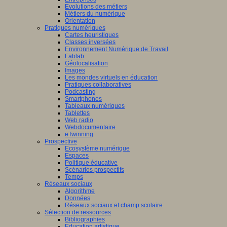
Evolutions des métiers
Métiers du numérique
Orientation
Pratiques numériques
Cartes heuristiques
Classes inversées
Environnement Numérique de Travail
Fablab
Géolocalisation
Images
Les mondes virtuels en éducation
Pratiques collaboratives
Podcasting
Smartphones
Tableaux numériques
Tablettes
Web radio
Webdocumentaire
eTwinning
Prospective
Ecosystème numérique
Espaces
Politique éducative
Scénarios prospectifs
Temps
Réseaux sociaux
Algorithme
Données
Réseaux sociaux et champ scolaire
Sélection de ressources
Bibliographies
Education artistique