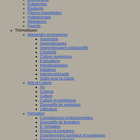
Entreprises
Etudiants
Filières industrielles
Institutionnels
Médiateurs
Parents
Thématiques
Apprendre et enseigner
Apprendre
Apprentissages
Apprentissages collaboratifs
Créativité
Culture numérique
Evaluations
Individualisation
Initiatives
Interdisciplinarité
Outils pour la classe
Arts et Culture
Art
Cinéma
Culture
Culture et numérique
Dispositifs de médiation
Littérature
Formation
Compétences professionnelles
Dispositifs de formation
E- formation
Enjeux et évolutions
Enseignement supérieur et numérique
Formations hybrides