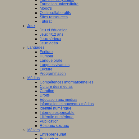
Formation universitaire
Mooc’s
Outils collaboratifs
Sites ressources
Tutorat
Jeux
Jeu et éducation
Jeux 4/12 ans
Jeux sérieux
Jeux vidéo
Langages
Ecriture
Humour
Langue orale
Langues vivantes
Lecture
Programmation
Médias
Compétences informationnelles
Culture des médias
Curation
Droits
Education aux médias
Information et nouveaux médias
Identité numérique
Internet responsable
Littératie numérique
Publication
Réseaux sociaux
Métiers
Entrepreneuriat
Entreprises