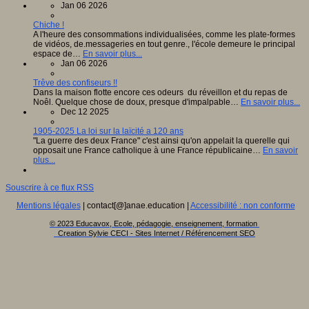
Jan 06 2026
Chiche !
A l'heure des consommations individualisées, comme les plate-formes
de vidéos, de.messageries en tout genre., l'école demeure le principal
espace de…
En savoir plus...
Jan 06 2026
Trêve des confiseurs !!
Dans la maison flotte encore ces odeurs du réveillon et du repas de
Noêl. Quelque chose de doux, presque d'impalpable…
En savoir plus...
Dec 12 2025
1905-2025 La loi sur la laïcité a 120 ans
"La guerre des deux France" c'est ainsi qu'on appelait la querelle qui
opposait une France catholique à une France républicaine…
En savoir
plus...
Souscrire à ce flux RSS
Mentions légales
| contact[@]anae.education |
Accessibilité : non conforme
© 2023 Educavox, Ecole, pédagogie, enseignement, formation
Creation Sylvie CECI - Sites Internet / Référencement SEO