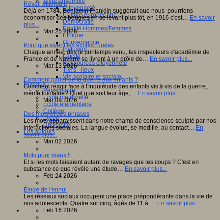
Vivre ensemble
Réveil attendu !!
Citoyenneté
Déjà en 1784, Benjamin Franklin suggérait que nous pourrions
Culture européenne
économiser des bougies en se levant plus tôt, en 1916 c'est…
En savoir
Démocratie
plus...
Egalité Hommes/Femmes
Mar 25 2026
Ethique
Gouvernance
Pour que vivent les écoles rurales
Inclusion
Chaque année, dès le printemps venu, les inspecteurs d'académie de
Laïcité
France et de Navarre se livrent à un drôle de…
En savoir plus...
Ressources citoyenneté
Mar 13 2026
Tiers - lieux
Vie scolaire et sociale
Comment parler de la guerre aux enfants ?
Niveaux
Comment réagir face à l'inquiétude des enfants vis à vis de la guerre,
Périscolaire
même lointaine? Quel que soit leur âge,…
En savoir plus...
Ecole maternelle
Mar 09 2026
Ecole élémentaire
Collège
Des mots et des phrases
Lycée
Les mots apparaissent dans notre champ de conscience sculpté par nos
Université
interactions sociales. La langue évolue, se modifie, au contact…
En
Les auteurs
savoir plus...
Mar 02 2026
Mots pour maux !!
Et si les mots faisaient autant de ravages que les coups ? C'est en
substance ce que révèle une étude…
En savoir plus...
Feb 24 2026
Éloge de l'ennui
Les réseaux sociaux occupent une place prépondérante dans la vie de
nos adolescents. Quatre sur cinq, âgés de 11 à …
En savoir plus...
Feb 16 2026