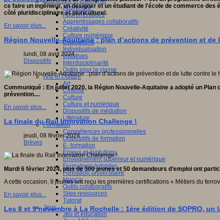
Apprendre et enseigner
ce faire un ingénieur, un designer et un étudiant de l'école de commerce des é
Apprendre
côté pluridisciplinaire et pluriculturel.
Apprentissages
Apprentissages collaboratifs
En savoir plus...
Créativité
Culture numérique
Région Nouvelle-Aquitaine : plan d’actions de prévention et de 
Evaluations
Individualisation
lundi, 08 avril 2024
Initiatives
Dispositifs
Interdisciplinarité
Outils pour la classe
Arts et Culture
Art
Communiqué : En juillet 2020, la Région Nouvelle-Aquitaine a adopté un Plan d
Cinéma
prévention....
Culture
Culture et numérique
En savoir plus...
Dispositifs de médiation
Littérature
La finale du Rail Innovation Challenge !
Formation
Compétences professionnelles
jeudi, 08 février 2024
Dispositifs de formation
Brèves
E- formation
Enjeux et évolutions
Enseignement supérieur et numérique
Formations hybrides
Mardi 6 février 2024, plus de 300 jeunes et 50 demandeurs d’emploi ont partic
Formation universitaire
Mooc’s
A cette occasion, 9 jeunes ont reçu les premières certifications « Mét
iers du ferro
Outils collaboratifs
Sites ressources
En savoir plus...
Tutorat
Jeux
Les 8 et 9 novembre à La Rochelle : 1ère édition de SOPRO, un la
Jeu et éducation