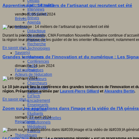
Débats
Faits marquants
Apprentissage : 14 métiers de l’artisanat qui recrutent cet été
Interviews
Reportages
vendredi, 05 juillet 2024
Brèves
Brèves
Agenda
Innover
Didactique
Dispositifs
Durant la période estivale, CMA Formation Nouvelle-Aquitaine continue d’accueil
Pédagogie
la région leur propose de les guider et de les orienter efficacement, notamment en 
Recherche
En savoir plus...
Technologies
Savoir(s)
Grandes tendances de l’innovation et du numérique : Les Sign
Analyses
Conférences
Outils
dimanche, 16 juin 2024
Pratiques
Fait marquant
Acteurs de l'éducation
Animateurs
Chercheurs
Le 10 juin avait lieu la conférence des grandes tendances de l’innovation et
Collectivités
région.
Présentation animée par
Laurent-Pierre Gilliard
et
Alexandre Bertin
.
Editeurs
EdTech
En savoir plus...
Encadrement
Enseignants
Zoom sur les applications dans l'image et la vidéo de l'IA généra
Entreprises
Etudiants
samedi, 27 avril 2024
Filières industrielles
Reportages
Institutionnels
Médiateurs
Parents
Thématiques
Le Connecteur
Biarritz
: Le «
programme pionnier
» est un programme en innov