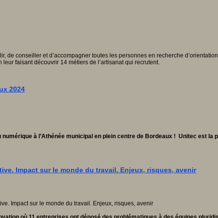
lir, de conseiller et d’accompagner toutes les personnes en recherche d’orientatio
leur faisant découvrir 14 métiers de l’artisanat qui recrutent.
aux 2024
 du numérique à l’Athénée municipal en plein centre de Bordeaux ! Unitec est 
tive. Impact sur le monde du travail. Enjeux, risques, avenir
ation où 11 entreprises ont déposé des problématiques à des équipes pluridisc