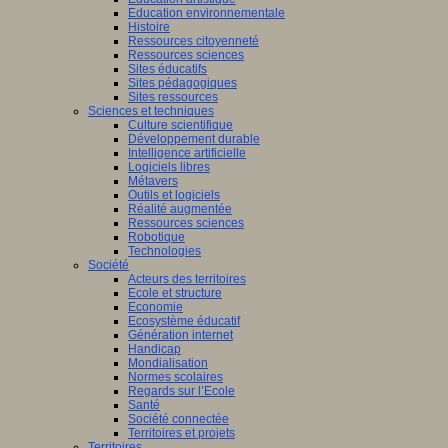
Education environnementale
Histoire
Ressources citoyenneté
Ressources sciences
Sites éducatifs
Sites pédagogiques
Sites ressources
Sciences et techniques
Culture scientifique
Développement durable
Intelligence artificielle
Logiciels libres
Métavers
Outils et logiciels
Réalité augmentée
Ressources sciences
Robotique
Technologies
Société
Acteurs des territoires
Ecole et structure
Economie
Ecosystème éducatif
Génération internet
Handicap
Mondialisation
Normes scolaires
Regards sur l’Ecole
Santé
Société connectée
Territoires et projets
Territoires