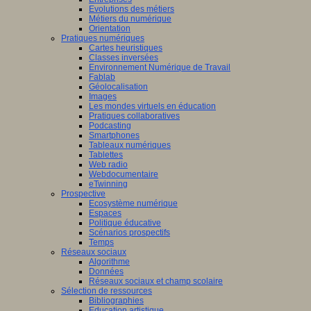
Evolutions des métiers
Métiers du numérique
Orientation
Pratiques numériques
Cartes heuristiques
Classes inversées
Environnement Numérique de Travail
Fablab
Géolocalisation
Images
Les mondes virtuels en éducation
Pratiques collaboratives
Podcasting
Smartphones
Tableaux numériques
Tablettes
Web radio
Webdocumentaire
eTwinning
Prospective
Ecosystème numérique
Espaces
Politique éducative
Scénarios prospectifs
Temps
Réseaux sociaux
Algorithme
Données
Réseaux sociaux et champ scolaire
Sélection de ressources
Bibliographies
Education artistique