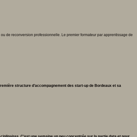
n ou de reconversion professionnelle. Le premier formateur par apprentissage de
la première structure d’accompagnement des start-up de Bordeaux et sa
iplinaires. C’est une semaine un peu concentrée sur la partie data et pour