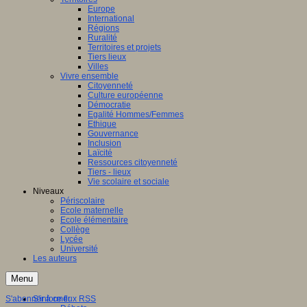
Europe
International
Régions
Ruralité
Territoires et projets
Tiers lieux
Villes
Vivre ensemble
Citoyenneté
Culture européenne
Démocratie
Egalité Hommes/Femmes
Ethique
Gouvernance
Inclusion
Laïcité
Ressources citoyenneté
Tiers - lieux
Vie scolaire et sociale
Niveaux
Périscolaire
Ecole maternelle
Ecole élémentaire
Collège
Lycée
Université
Les auteurs
Menu
S'abonner à ce flux RSS
S'informer