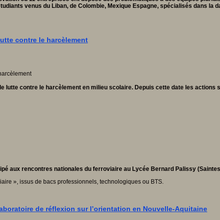
tudiants venus du Liban, de Colombie, Mexique Espagne, spécialisés dans la data I
lutte contre le harcèlement
e lutte contre le harcèlement en milieu scolaire.
Depuis cette date les actions 
ipé aux rencontres nationales du ferroviaire au Lycée Bernard Palissy (Saintes
viaire », issus de bacs professionnels, technologiques ou BTS.
boratoire de réflexion sur l’orientation en Nouvelle-Aquitaine