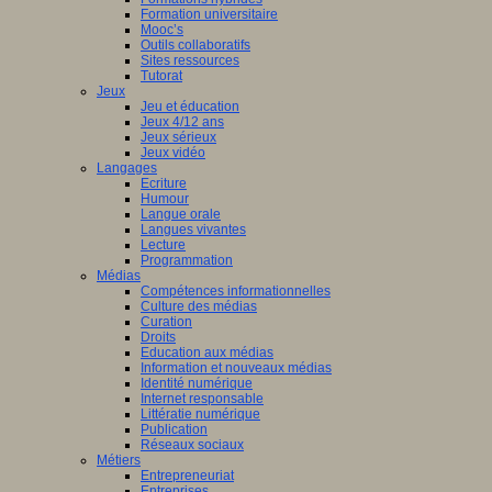
Formation universitaire
Mooc’s
Outils collaboratifs
Sites ressources
Tutorat
Jeux
Jeu et éducation
Jeux 4/12 ans
Jeux sérieux
Jeux vidéo
Langages
Ecriture
Humour
Langue orale
Langues vivantes
Lecture
Programmation
Médias
Compétences informationnelles
Culture des médias
Curation
Droits
Education aux médias
Information et nouveaux médias
Identité numérique
Internet responsable
Littératie numérique
Publication
Réseaux sociaux
Métiers
Entrepreneuriat
Entreprises