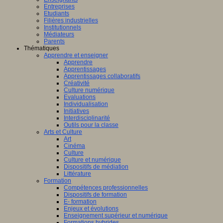
Entreprises
Etudiants
Filières industrielles
Institutionnels
Médiateurs
Parents
Thématiques
Apprendre et enseigner
Apprendre
Apprentissages
Apprentissages collaboratifs
Créativité
Culture numérique
Evaluations
Individualisation
Initiatives
Interdisciplinarité
Outils pour la classe
Arts et Culture
Art
Cinéma
Culture
Culture et numérique
Dispositifs de médiation
Littérature
Formation
Compétences professionnelles
Dispositifs de formation
E- formation
Enjeux et évolutions
Enseignement supérieur et numérique
Formations hybrides