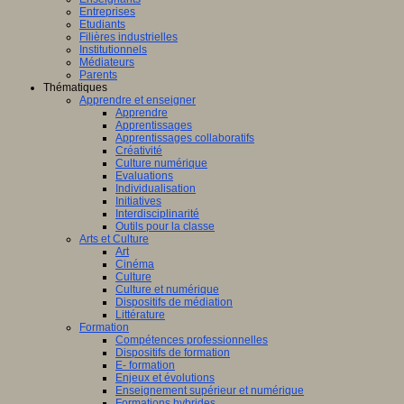
Entreprises
Etudiants
Filières industrielles
Institutionnels
Médiateurs
Parents
Thématiques
Apprendre et enseigner
Apprendre
Apprentissages
Apprentissages collaboratifs
Créativité
Culture numérique
Evaluations
Individualisation
Initiatives
Interdisciplinarité
Outils pour la classe
Arts et Culture
Art
Cinéma
Culture
Culture et numérique
Dispositifs de médiation
Littérature
Formation
Compétences professionnelles
Dispositifs de formation
E- formation
Enjeux et évolutions
Enseignement supérieur et numérique
Formations hybrides