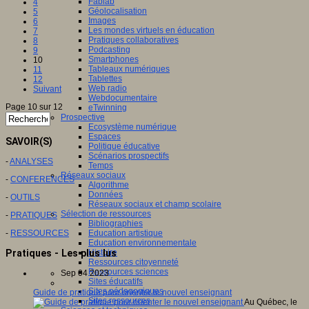
Fablab
4
Géolocalisation
5
Images
6
Les mondes virtuels en éducation
7
Pratiques collaboratives
8
Podcasting
9
Smartphones
10
Tableaux numériques
11
Tablettes
12
Web radio
Suivant
Webdocumentaire
Page 10 sur 12
eTwinning
Prospective
Ecosystème numérique
Espaces
SAVOIR(S)
Politique éducative
Scénarios prospectifs
-
ANALYSES
Temps
Réseaux sociaux
-
CONFERENCES
Algorithme
Données
-
OUTILS
Réseaux sociaux et champ scolaire
Sélection de ressources
-
PRATIQUES
Bibliographies
-
RESSOURCES
Education artistique
Education environnementale
Pratiques - Les plus lus
Histoire
Ressources citoyenneté
Ressources sciences
Sep 04 2023
Sites éducatifs
Sites pédagogiques
Guide de pratique pour orienter le nouvel enseignant
Sites ressources
Au Québec, le