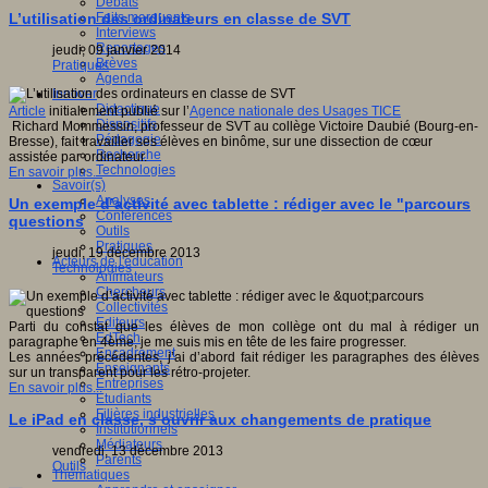
Débats
Faits marquants
L’utilisation des ordinateurs en classe de SVT
Interviews
Reportages
jeudi, 09 janvier 2014
Brèves
Pratiques
Agenda
Innover
Didactique
Article
initialement publié sur l’
Agence nationale des Usages TICE
Dispositifs
Richard Mommessin, professeur de SVT au collège Victoire Daubié (Bourg-en-
Pédagogie
Bresse), fait travailler ses élèves en binôme, sur une dissection de cœur
Recherche
assistée par ordinateur.
Technologies
En savoir plus...
Savoir(s)
Analyses
Un exemple d’activité avec tablette : rédiger avec le "parcours
Conférences
questions
Outils
Pratiques
jeudi, 19 décembre 2013
Acteurs de l'éducation
Technologies
Animateurs
Chercheurs
Collectivités
Editeurs
Parti du constat que les élèves de mon collège ont du mal à rédiger un
EdTech
paragraphe en 4ème, je me suis mis en tête de les faire progresser.
Encadrement
Les années précédentes, j’ai d’abord fait rédiger les paragraphes des élèves
Enseignants
sur un transparent pour les rétro-projeter.
Entreprises
En savoir plus...
Etudiants
Filières industrielles
Le iPad en classe, s’ouvrir aux changements de pratique
Institutionnels
Médiateurs
vendredi, 13 décembre 2013
Parents
Outils
Thématiques