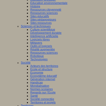
Education environnementale
Histoire
Ressources citoyenneté
Ressources sciences
Sites éducatifs
Sites pédagogiques
Sites ressources
Sciences et techniques
Culture scientifique
Développement durable
Intelligence artificielle
Logiciels libres
Métavers
Outils et logiciels
Réalité augmentée
Ressources sciences
Robotique
Technologies
Société
Acteurs des territoires
Ecole et structure
Economie
Ecosystème éducatif
Génération internet
Handicap
Mondialisation
Normes scolaires
Regards sur l’Ecole
Santé
Société connectée
Territoires et projets
Territoires