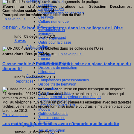
Apprendre et enseigner
Apprendre
S’ouvrir au changement de pratique par Sébastien Deschamps,
Apprentissages
Commission scolaire de Laval
Apprentissages collaboratifs
Pourquoi une formation sur l’utilisation du iPad ?
Créativité
En savoir plus...
Culture numérique
Evaluations
ORDI60 - Saison 6, les tablettes dans les collèges de l’Oise
Individualisation
Initiatives
lundi, 09 décembre 2013
Interdisciplinarité
Brèves
Outils pour la classe
Arts et Culture
Art
entrer dans l’ère numérique...
En savoir plus...
Cinéma
Culture
Culture et numérique
Classe mobile à Pont Saint-Esprit : mise en place technique du
Dispositifs de médiation
dispositif
Littérature
Formation
lundi, 09 décembre 2013
Compétences professionnelles
Reportages
Dispositifs de formation
E- formation
Enjeux et évolutions
27 Novembre 2012, 17h30, une demi-heure avant un conseil de classe qui
Enseignement supérieur et numérique
terminera vers 19h...
Formations hybrides
Moi, au téléphone : En fait, j’ai un projet, j’aimerais enseigner avec des tablettes
Formation universitaire
tactiles. Je ne l’ai pas encore formalisé mais je voudrais le mettre en place pour
Mooc’s
la rentrée 2013.
Outils collaboratifs
En savoir plus...
Sites ressources
Tutorat
Les mathématiques faciles avec n’importe quelle tablette
Jeux
Jeu et éducation
samedi, 16 novembre 2013