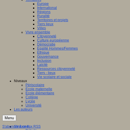
Europe
International
Régions
Ruralité
Territoires et projets
Tiers lieux
Villes
Vivre ensemble
Citoyenneté
Culture européenne
Démocratie
Egalité Hommes/Femmes
Ethique
Gouvernance
Inclusion
Laïcité
Ressources citoyenneté
Tiers - lieux
Vie scolaire et sociale
Niveaux
Périscolaire
Ecole maternelle
Ecole élémentaire
Collège
Lycée
Université
Les auteurs
Menu
S'abonner à ce flux RSS
S'informer