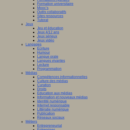
Formation universitaire
Mooc’s
Outils collaboratifs
Sites ressources
Tutorat
Jeux
Jeu et éducation
Jeux 4/12 ans
Jeux sérieux
Jeux vidéo
Langages
Ecriture
Humour
Langue orale
Langues vivantes
Lecture
Programmation
Médias
Compétences informationnelles
Culture des médias
Curation
Droits
Education aux médias
Information et nouveaux médias
Identité numérique
Internet responsable
Littératie numérique
Publication
Réseaux sociaux
Métiers
Entrepreneuriat
Entreprises