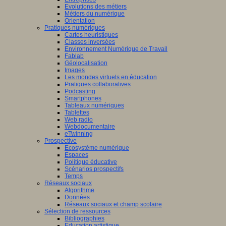
Evolutions des métiers
Métiers du numérique
Orientation
Pratiques numériques
Cartes heuristiques
Classes inversées
Environnement Numérique de Travail
Fablab
Géolocalisation
Images
Les mondes virtuels en éducation
Pratiques collaboratives
Podcasting
Smartphones
Tableaux numériques
Tablettes
Web radio
Webdocumentaire
eTwinning
Prospective
Ecosystème numérique
Espaces
Politique éducative
Scénarios prospectifs
Temps
Réseaux sociaux
Algorithme
Données
Réseaux sociaux et champ scolaire
Sélection de ressources
Bibliographies
Education artistique