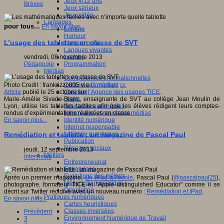
Jeux 4/12 ans
Brèves
Jeux sérieux
Jeux vidéo
Langages
pour tous...
En savoir plus...
Ecriture
Humour
L’usage des tablettes en classe de SVT
Langue orale
Langues vivantes
Lecture
vendredi, 08 novembre 2013
Programmation
Pédagogie
Médias
Compétences informationnelles
Culture des médias
Photo Credit : frankrizzo805 via
Compfight
cc
Curation
Article
publié le 25 octobre sur
l’Agence des usages TICE
.
Droits
Marie-Amélie Sivade-Blanc, enseignante de SVT au collège Jean Moulin de
Education aux médias
Lyon, utilise les tablettes tactiles afin que les élèves rédigent leurs comptes-
Information et nouveaux médias
rendus d’expérimentations réalisées en classe.
Identité numérique
En savoir plus...
Internet responsable
Littératie numérique
Remédiation et tablette : un magazine de Pascal Paul
Publication
Réseaux sociaux
jeudi, 12 septembre 2013
Métiers
Interviews
Entrepreneuriat
Entreprises
Evolutions des métiers
Après un premier magazine,
Un iPad à l’école
, Pascal Paul (
@pascalpaul25
),
Métiers du numérique
photographe, formateur TICE et "Apple distinguished Educator" comme il se
Orientation
décrit sur Twitter récidive avec un nouveau numéro :
Remédiation et iPad
.
Pratiques numériques
En savoir plus...
Cartes heuristiques
Classes inversées
Précédent
Environnement Numérique de Travail
3