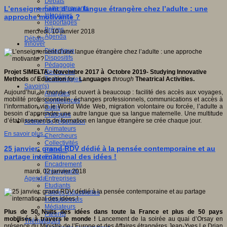
Débats
Faits marquants
L’enseignement d’une langue étrangère chez l’adulte : une
Interviews
approche motivante ?
Reportages
Brèves
mercredi, 10 janvier 2018
Agenda
Débats
Innover
Didactique
Dispositifs
Pédagogie
Recherche
Projet SIMELTA.
-
Novembre 2017 à Octobre 2019-
S
tudying
I
nnovative
Technologies
M
ethods
of
E
ducation
for
L
anguages
through
T
heatrical
A
ctivities.
Savoir(s)
Aujourd’hui, le monde est ouvert à beaucoup : facilité des accès aux voyages,
Analyses
mobilité professionnelle, échanges professionnels, communications et accès à
Conférences
l’information via le World Wide Web, migration volontaire ou forcée, l’adulte a
Outils
besoin d’apprendre une autre langue que sa langue maternelle. Une multitude
Pratiques
d’établissements de formation en langue étrangère se crée chaque jour.
Acteurs de l'éducation
Animateurs
En savoir plus...
Chercheurs
Collectivités
25 janvier: grand RDV dédié à la pensée contemporaine et au
Editeurs
partage international des idées !
EdTech
Encadrement
Enseignants
mardi, 02 janvier 2018
Entreprises
Agenda
Etudiants
Filières industrielles
Institutionnels
Médiateurs
Plus de 50 Nuits des idées dans toute la France et plus de 50 pays
Parents
mobilisés à travers le monde !
Lancement de la soirée au quai d’Orsay en
Thématiques
présence du Ministre de l’Europe et des Affaires étrangéres Jean-Yves Le Drian