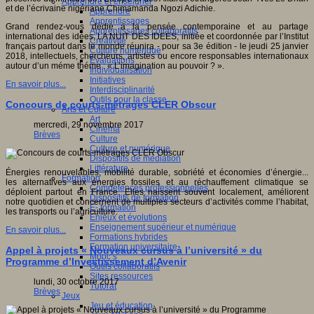
Apprendre et enseigner
et de l’écrivaine nigériane Chimamanda Ngozi Adichie.
Apprendre
Apprentissages
Grand rendez-vous dédié à la pensée contemporaine et au partage
Apprentissages collaboratifs
international des idées, LA NUIT DES IDEES, initiée et coordonnée par l’Institut
Créativité
français partout dans le monde réunira - pour sa 3e édition - le jeudi 25 janvier
Culture numérique
2018, intellectuels, chercheurs, artistes ou encore responsables internationaux
Evaluations
autour d’un méme théme : « L’imagination au pouvoir ? ».
Individualisation
Initiatives
En savoir plus...
Interdisciplinarité
Outils pour la classe
Concours de courts-métrages CLER Obscur
Arts et Culture
Art
mercredi, 29 novembre 2017
Cinéma
Brèves
Culture
Culture et numérique
Dispositifs de médiation
Littérature
Énergies renouvelables, mobilité durable, sobriété et économies d’énergie...
Formation
les alternatives aux énergies fossiles et au réchauffement climatique se
Compétences professionnelles
déploient partout en France. Elles naissent souvent localement, améliorent
Dispositifs de formation
notre quotidien et concernent de multiples secteurs d’activités comme l’habitat,
E- formation
les transports ou l’agriculture.
Enjeux et évolutions
Enseignement supérieur et numérique
En savoir plus...
Formations hybrides
Formation universitaire
Appel à projets « Nouveaux cursus à l’université » du
Mooc’s
Programme d’Investissement d’Avenir
Outils collaboratifs
Sites ressources
lundi, 30 octobre 2017
Tutorat
Brèves
Jeux
Jeu et éducation