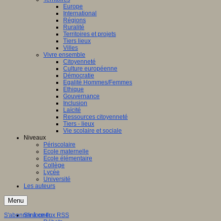
Europe
International
Régions
Ruralité
Territoires et projets
Tiers lieux
Villes
Vivre ensemble
Citoyenneté
Culture européenne
Démocratie
Egalité Hommes/Femmes
Ethique
Gouvernance
Inclusion
Laïcité
Ressources citoyenneté
Tiers - lieux
Vie scolaire et sociale
Niveaux
Périscolaire
Ecole maternelle
Ecole élémentaire
Collège
Lycée
Université
Les auteurs
Menu
S'abonner à ce flux RSS
S'informer