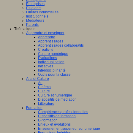
Entreprises
Etudiants
Filières industrielles
Institutionnels
Médiateurs
Parents
Thématiques
Apprendre et enseigner
Apprendre
Apprentissages
Apprentissages collaboratifs
Créativité
Culture numérique
Evaluations
Individualisation
Initiatives
Interdisciplinarité
Outils pour la classe
Arts et Culture
Art
Cinéma
Culture
Culture et numérique
Dispositifs de médiation
Littérature
Formation
Compétences professionnelles
Dispositifs de formation
E- formation
Enjeux et évolutions
Enseignement supérieur et numérique
Formations hybrides