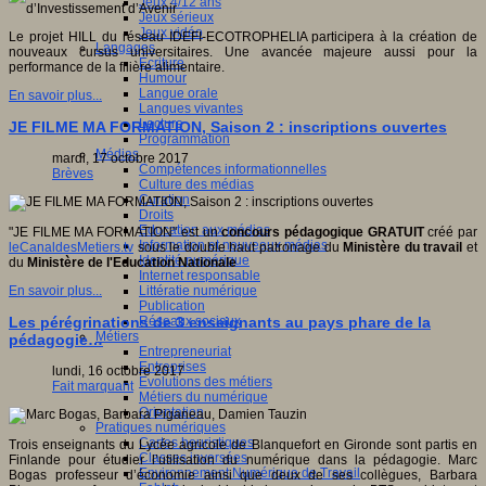
Jeux 4/12 ans
Jeux sérieux
Jeux vidéo
Le projet HILL du réseau IDEFI-ECOTROPHELIA participera à la création de
Langages
nouveaux cursus universitaires. Une avancée majeure aussi pour la
Ecriture
performance de la filière alimentaire.
Humour
Langue orale
En savoir plus...
Langues vivantes
Lecture
JE FILME MA FORMATION, Saison 2 : inscriptions ouvertes
Programmation
Médias
mardi, 17 octobre 2017
Compétences informationnelles
Brèves
Culture des médias
Curation
Droits
Education aux médias
"JE FILME MA FORMATION" est un
concours pédagogique GRATUIT
créé par
Information et nouveaux médias
leCanaldesMetiers.tv
sous le double haut patronage du
Ministère du travail
et
Identité numérique
du
Ministère de l'Education Nationale
Internet responsable
Littératie numérique
En savoir plus...
Publication
Réseaux sociaux
Les pérégrinations de 3 enseignants au pays phare de la
Métiers
pédagogie…
Entrepreneuriat
Entreprises
lundi, 16 octobre 2017
Evolutions des métiers
Fait marquant
Métiers du numérique
Orientation
Pratiques numériques
Cartes heuristiques
Trois enseignants du Lycée agricole de Blanquefort en Gironde sont partis en
Classes inversées
Finlande pour étudier l’utilisation du numérique dans la pédagogie. Marc
Environnement Numérique de Travail
Bogas professeur d’économie ainsi que deux de ses collègues, Barbara