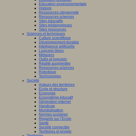
Education environnementale
Histoire
Ressources citoyenneté
Ressources sciences
Sites éducatifs
Sites pédagogiques
Sites ressources
Sciences et techniques
Culture scientifique
Développement durable
Intelligence artificielle
Logiciels libres
Métavers
Outils et logiciels
Réalité augmentée
Ressources sciences
Robotique
Technologies
Société
Acteurs des territoires
Ecole et structure
Economie
Ecosystème éducatif
Génération internet
Handicap
Mondialisation
Normes scolaires
Regards sur l’Ecole
Santé
Société connectée
Territoires et projets
Territoires