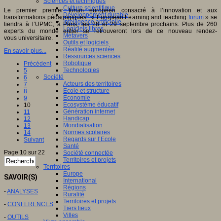
Sciences et techniques
Culture scientifique
Le premier premier forum européen consacré à l’innovation et aux
Développement durable
transformations pédagogiques : « European Learning and teaching
forum
» se
Intelligence artificielle
tiendra à l’UPMC, à Paris, les 28 et 29 septembre prochains. Plus de 260
Logiciels libres
experts du monde entier se retrouveront lors de ce nouveau rendez-
Métavers
vous universitaire.
Outils et logiciels
Réalité augmentée
En savoir plus...
Ressources sciences
Robotique
Précédent
Technologies
5
Société
6
Acteurs des territoires
7
Ecole et structure
8
Economie
9
Ecosystème éducatif
10
Génération internet
11
Handicap
12
Mondialisation
13
Normes scolaires
14
Regards sur l’Ecole
Suivant
Santé
Page 10 sur 22
Société connectée
Territoires et projets
Territoires
Europe
SAVOIR(S)
International
Régions
-
ANALYSES
Ruralité
Territoires et projets
-
CONFERENCES
Tiers lieux
Villes
-
OUTILS