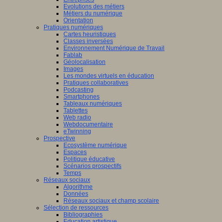
Evolutions des métiers
Métiers du numérique
Orientation
Pratiques numériques
Cartes heuristiques
Classes inversées
Environnement Numérique de Travail
Fablab
Géolocalisation
Images
Les mondes virtuels en éducation
Pratiques collaboratives
Podcasting
Smartphones
Tableaux numériques
Tablettes
Web radio
Webdocumentaire
eTwinning
Prospective
Ecosystème numérique
Espaces
Politique éducative
Scénarios prospectifs
Temps
Réseaux sociaux
Algorithme
Données
Réseaux sociaux et champ scolaire
Sélection de ressources
Bibliographies
Education artistique