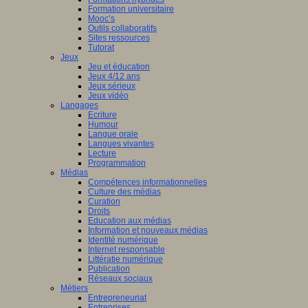
Formation universitaire
Mooc’s
Outils collaboratifs
Sites ressources
Tutorat
Jeux
Jeu et éducation
Jeux 4/12 ans
Jeux sérieux
Jeux vidéo
Langages
Ecriture
Humour
Langue orale
Langues vivantes
Lecture
Programmation
Médias
Compétences informationnelles
Culture des médias
Curation
Droits
Education aux médias
Information et nouveaux médias
Identité numérique
Internet responsable
Littératie numérique
Publication
Réseaux sociaux
Métiers
Entrepreneuriat
Entreprises