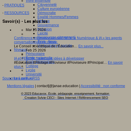
Vivre ensemble
Citoyenneté
-
PRATIQUES
Culture européenne
-
RESSOURCES
Démocratie
Egalité Hommes/Femmes
Savoir(s) - Les plus lus
Ethique
Gouvernance
Inclusion
Mar 25 2026
Laïcité
Ressources citoyenneté
Conférence internationale du CSEN : « Numérique & IA » les agents
Tiers - lieux
conversationnels en classe.
Vie scolaire et sociale
Le Conseil scientifique de l’Éducation…
En savoir plus...
Niveaux
Feb 25 2026
Périscolaire
Ecole maternelle
IA et PERDIR : quelques idées à développer
Ecole élémentaire
#Education #Pilotage #Proviseur #Proviseure #Principal…
En savoir
Collège
plus...
Lycée
Université
Souscrire à ce flux RSS
Les auteurs
Mentions légales
| contact[@]anae.education |
Accessibilité : non conforme
© 2023 Educavox, Ecole, pédagogie, enseignement, formation
Creation Sylvie CECI - Sites Internet / Référencement SEO