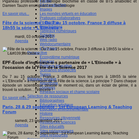
Fablab
Piganeau professeur en biologie biochimie en classe de BTS anabiotec et
Géolocalisation
Damien Tauzin enseignant en Technologie
Images
Les mondes virtuels en éducation
En savoir plus...
Pratiques collaboratives
Podcasting
Fête de la science : Du 7 au 15 octobre, France 3 diffuse à
Smartphones
18h55 la série « L'Etincelle »
Tableaux numériques
Tablettes
mardi, 03 octobre 2017
Web radio
Agenda
Webdocumentaire
eTwinning
Prospective
Ecosystème numérique
Espaces
EPF-Ecole d'ingénieur-e-s partenaire de « L'Etincelle » à
Politique éducative
l'occasion de la Fête de la Science 2017
Scénarios prospectifs
Temps
Du 7 au 15 octobre, France 3 diffusera tous les jours à 18h55 la série
Réseaux sociaux
« L'Etincelle » à l'occasion de la Fête de la science. Le principe ? Dans chaque
Algorithme
épisode un scientifique dévoile le moment où, dans un éclair de génie, il a
Données
trouvé la solution... l'étincelle !
Réseaux sociaux et champ scolaire
Sélection de ressources
En savoir plus...
Bibliographies
Education artistique
Paris, 28 & 29 septembre : 1st European Learning & Teaching
Education environnementale
Forum
Histoire
Ressources citoyenneté
samedi, 23 septembre 2017
Ressources sciences
Agenda
Sites éducatifs
Sites pédagogiques
Sites ressources