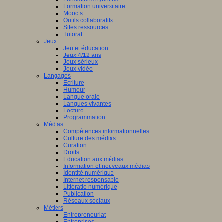
Formation universitaire
Mooc’s
Outils collaboratifs
Sites ressources
Tutorat
Jeux
Jeu et éducation
Jeux 4/12 ans
Jeux sérieux
Jeux vidéo
Langages
Ecriture
Humour
Langue orale
Langues vivantes
Lecture
Programmation
Médias
Compétences informationnelles
Culture des médias
Curation
Droits
Education aux médias
Information et nouveaux médias
Identité numérique
Internet responsable
Littératie numérique
Publication
Réseaux sociaux
Métiers
Entrepreneuriat
Entreprises