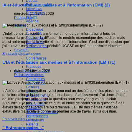
Débats
Faits marquants
IA et éducation aux médias et à l'information (EMI) (2)
Interviews
Reportages
mercredi, 11 février 2026
Brèves
Pédagogie
Agenda
Innover
Didactique
Dispositifs
L’intelligence artificielle transforme le monde de l’information à tous les
Pédagogie
niveaux : la production, la diffusion, le modèle économique des médias, mais
Recherche
aussi notre rapport à la vérité et au tri de l’information. C'est une discussion que
Technologies
j'ai eu avec mes élèves en spécialité HGGSP au lycée au premier trimestre.
Savoir(s)
En savoir plus...
Analyses
Conférences
L'IA et l'éducation aux médias et à l'information (EMI) (1)
Outils
Pratiques
Acteurs de l'éducation
mardi, 27 janvier 2026
Animateurs
Didactique
Chercheurs
Collectivités
Editeurs
#IA #éducation #innovation : voici pour moi un des éléments les plus importants
EdTech
de la formation à la technologie dans chaque établissement. J'ai donc décidé
Encadrement
de faire plusieurs articles sur la question pour essayer d'y voir plus clair.
Enseignants
Aujourd'hui, je fais la liste de ce que j'ai envie de parler sur la question à des
Entreprises
élèves de seconde, première ou terminale. La liste des thèmes n'est pas
Etudiants
exhaustive mais cela le donne un premier axe de travail sur la question.
Filières industrielles
Institutionnels
En savoir plus...
Médiateurs
Parents
" Entre nos mains..."
Thématiques