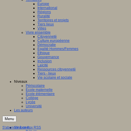
Europe
International
Régions
Ruralité
Territoires et projets
Tiers lieux
Villes
Vivre ensemble
Citoyenneté
Culture européenne
Démocratie
Egalité Hommes/Femmes
Ethique
Gouvernance
Inclusion
Laïcité
Ressources citoyenneté
Tiers - lieux
Vie scolaire et sociale
Niveaux
Périscolaire
Ecole maternelle
Ecole élémentaire
Collège
Lycée
Université
Les auteurs
Menu
S'abonner à ce flux RSS
S'informer