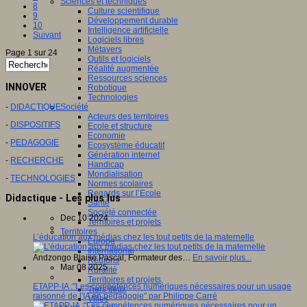
Sciences et techniques
8
Culture scientifique
9
Développement durable
10
Intelligence artificielle
Suivant
Logiciels libres
Métavers
Page 1 sur 24
Outils et logiciels
Réalité augmentée
Ressources sciences
INNOVER
Robotique
Technologies
-
DIDACTIQUE
Société
Acteurs des territoires
-
DISPOSITIFS
Ecole et structure
Economie
-
PEDAGOGIE
Ecosystème éducatif
Génération internet
-
RECHERCHE
Handicap
Mondialisation
-
TECHNOLOGIES
Normes scolaires
Regards sur l’Ecole
Didactique - Les plus lus
Santé
Société connectée
Dec 10 2024
Territoires et projets
Territoires
L’éducation aux médias chez les tout petits de la maternelle
Europe
International
Andzongo Blaise Pascal, Formateur des…
En savoir plus...
Régions
Mar 08 2025
Ruralité
Territoires et projets
ETAPP-IA :"Les compétences numériques nécessaires pour un usage
Tiers lieux
raisonné de l'IA en pédagogie" par Philippe Carré
Villes