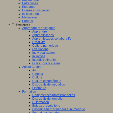
Entreprises
Etudiants
Filières industrielles
Institutionnels
Médiateurs
Parents
Thématiques
Apprendre et enseigner
Apprendre
Apprentissages
Apprentissages collaboratifs
Créativité
Culture numérique
Evaluations
Individualisation
Initiatives
Interdisciplinarité
Outils pour la classe
Arts et Culture
Art
Cinéma
Culture
Culture et numérique
Dispositifs de médiation
Littérature
Formation
Compétences professionnelles
Dispositifs de formation
E- formation
Enjeux et évolutions
Enseignement supérieur et numérique
Formations hybrides