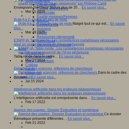
Vivre ensemble
Citoyenneté
Enseignant-chercheur depuis plus de 20…
En savoir plus...
Culture européenne
Mar 01 2025
Démocratie
Egalité Hommes/Femmes
IA de A à Z, et plus en peu de mots
Ethique
Malgré tout ce qui est…
En savoir
Gouvernance
plus...
Inclusion
Mar 29 2025
Laïcité
Ressources citoyenneté
ETAPP-IA :Table ronde : Les compétences numériques nécessaires
Tiers - lieux
pour un usage raisonné de l’IA en pédagogie
Vie scolaire et sociale
Niveaux
Périscolaire
Table ronde dans le cadre…
En savoir plus...
Ecole maternelle
Mar 27 2024
Ecole élémentaire
Collège
Didactique des sciences, réflexions de chercheurs
Lycée
Dans le cadre des
Université
dossiers…
En savoir plus...
Les auteurs
Jul 15 2024
Intelligence artificielle dans les pratiques pédagogiques
L’intelligence artificielle est omniprésente dans…
En savoir plus...
Feb 17 2022
Agence des usages : Dossier Évaluation et numérique
Ce dossier
thématique présente différentes…
En savoir plus...
Feb 21 2022