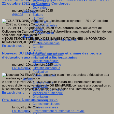
Jeux 4/12 ans
21 octobre 2025 au Campus Condorcet
Jeux sérieux
Jeux vidéo
mercredi, 10 septembre 2025
Langages
Agenda
Ecriture
Humour
Langue orale
Langues vivantes
LE BAL et l’EHESS organisent, les
20 et 21 octobre 2025
, au
Centre de
Lecture
Colloques du Campus Condorcet à Aubervilliers
, une nouvelle édition de leur
Programmation
séminaire automnal intitulé :
Médias
« TOUS TÉMOINS ! ENJEUX DES IMAGES CITOYENNES : INFORMATION,
Compétences informationnelles
RÉPARATION, JUSTICE »
.
Culture des médias
En savoir plus...
Curation
Droits
Nouveau DU EMIsFAIRE : concevoir et animer des projets
Education aux médias
d’éducation aux médias et à l’information
Information et nouveaux médias
Identité numérique
Internet responsable
mercredi, 10 septembre 2025
Littératie numérique
Fait marquant
Publication
Réseaux sociaux
Métiers
À partir de janvier 2026, l’
INSPE de Lille Hauts-de-France
ouvre un tout
Entrepreneuriat
nouveau diplôme universitaire : le
DU EMIsFAIRE
, consacré à la conception et
Entreprises
à l’animation de projets d’éducation aux médias et à l’information (EMI).
Evolutions des métiers
En savoir plus...
Métiers du numérique
Orientation
Être Jeune à Couthures en 2025
Pratiques numériques
Cartes heuristiques
Classes inversées
lundi, 28 juillet 2025
Environnement Numérique de Travail
Fait marquant