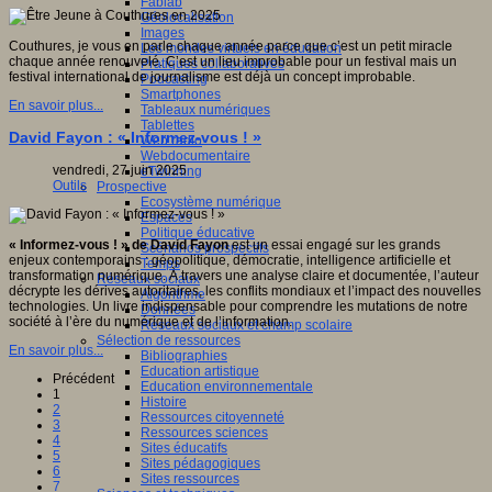
Fablab
Géolocalisation
Images
Couthures, je vous en parle chaque année parce que c’est un petit miracle
Les mondes virtuels en éducation
chaque année renouvelé. C’est un lieu improbable pour un festival mais un
Pratiques collaboratives
festival international de journalisme est déjà un concept improbable.
Podcasting
Smartphones
En savoir plus...
Tableaux numériques
Tablettes
David Fayon : « Informez-vous ! »
Web radio
Webdocumentaire
vendredi, 27 juin 2025
eTwinning
Outils
Prospective
Ecosystème numérique
Espaces
Politique éducative
« Informez-vous ! » de David Fayon
est un essai engagé sur les grands
Scénarios prospectifs
enjeux contemporains : géopolitique, démocratie, intelligence artificielle et
Temps
transformation numérique. À travers une analyse claire et documentée, l’auteur
Réseaux sociaux
décrypte les dérives autoritaires, les conflits mondiaux et l’impact des nouvelles
Algorithme
technologies. Un livre indispensable pour comprendre les mutations de notre
Données
société à l’ère du numérique et de l’information.
Réseaux sociaux et champ scolaire
Sélection de ressources
En savoir plus...
Bibliographies
Education artistique
Précédent
Education environnementale
1
Histoire
2
Ressources citoyenneté
3
Ressources sciences
4
Sites éducatifs
5
Sites pédagogiques
6
Sites ressources
7