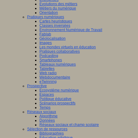
Evolutions des métiers
Métiers du numérique
Orientation
Pratiques numériques
Cartes heuristiques
Classes inversées
Environnement Numérique de Travail
Fablab
Géolocalisation
Images
Les mondes virtuels en éducation
Pratiques collaboratives
Podcasting
Smartphones
Tableaux numériques
Tablettes
Web radio
Webdocumentaire
eTwinning
Prospective
Ecosystème numérique
Espaces
Politique éducative
Scénarios prospectifs
Temps
Réseaux sociaux
Algorithme
Données
Réseaux sociaux et champ scolaire
Sélection de ressources
Bibliographies
Education artistique