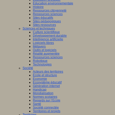
Education environnementale
Histoire
Ressources citoyenneté
Ressources sciences
Sites éducatifs
Sites pédagogiques
Sites ressources
Sciences et techniques
Culture scientifique
Développement durable
Intelligence artificielle
Logiciels libres
Métavers
Outils et logiciels
Réalité augmentée
Ressources sciences
Robotique
Technologies
Société
Acteurs des territoires
Ecole et structure
Economie
Ecosystème éducatif
Génération internet
Handicap
Mondialisation
Normes scolaires
Regards sur l’Ecole
Santé
Société connectée
Territoires et projets
Territoires