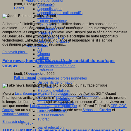
Apprendre et enseigner
jeudi, 18 septembre 2025
Apprendre
Editos
Apprentissages
Apprentissages collaboratifs
Créativité
Culture numérique
À l’heure où l’intelligence artificielle s’infiltre dans tous les pans de notre
Evaluations
quotidien — de l’éducation à la sécurité numérique — nous essayons de
Individualisation
comprendre les enjeux qu’elle soulève. Voici, inspiré par la série documentaire
Initiatives
de DomiGeek, une exploration accessible et critique de notre rapport aux
Interdisciplinarité
technologies. Entre fascination, vigilance et responsabilité, il s’agit de
Outils pour la classe
questionner ce que nous construisons…
Arts et Culture
Art
En savoir plus...
Cinéma
Culture
Fake news, hashtag#trolls et IA : le cocktail du naufrage
Culture et numérique
critique
Dispositifs de médiation
Littérature
jeudi, 18 septembre 2025
Formation
Fait marquant
Compétences professionnelles
Dispositifs de formation
E- formation
Enjeux et évolutions
Merci à
Lisa Beaujour
,
France Télévisions
pour cet "œil du 20h": Quand
Enseignement supérieur et numérique
l'intelligence artificielle raconte n'importe quoi. Ce fût un réel plaisir de prendre
Formations hybrides
le temps de décortiquer le sujet avec vous et un honneur d'être interviewé en
Formation universitaire
tant que membre
Laboratoire de la République
et référent fédéral IA
CFE-CGC
Mooc’s
Orange
sur un sujet que nous avions abordé avec
Sébastien Crozier
et
Outils collaboratifs
Nathalie Sonnac
Sites ressources
Tutorat
En savoir plus...
Jeux
Jeu et éducation
TOUS TÉMOINS ! Séminaire sur les images citoyennes – 20 et