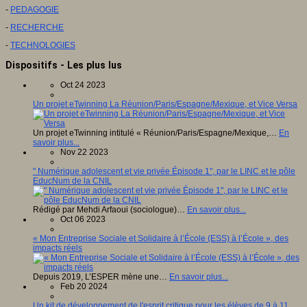
-
PEDAGOGIE
-
RECHERCHE
-
TECHNOLOGIES
Dispositifs - Les plus lus
Oct 24 2023
Un projet eTwinning La Réunion/Paris/Espagne/Mexique, et Vice Versa
Un projet eTwinning intitulé « Réunion/Paris/Espagne/Mexique,…
En
savoir plus...
Nov 22 2023
" Numérique adolescent et vie privée Épisode 1", par le LINC et le pôle
EducNum de la CNIL
Rédigé par Mehdi Arfaoui (sociologue)…
En savoir plus...
Oct 06 2023
« Mon Entreprise Sociale et Solidaire à l’École (ESS) à l’École », des
impacts réels
Depuis 2019, L’ESPER mène une…
En savoir plus...
Feb 20 2024
Un kit de développement de l'esprit critique pour les élèves de 9 à 11