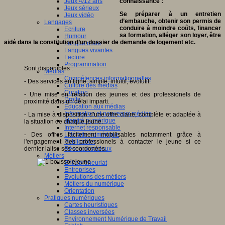
connaissance :
Jeux 4/12 ans
Jeux sérieux
Se préparer à un entretien
Jeux vidéo
d’embauche, obtenir son permis de
Langages
conduire à moindre coûts, financer
Ecriture
sa formation, alléger son loyer, être
Humour
aidé dans la constitution d’un dossier de demande de logement etc.
Langue orale
Langues vivantes
Lecture
Programmation
Sont disponibles :
Médias
Compétences informationnelles
- Des services en ligne, simple, intuitif, évolutif.
Culture des médias
Curation
- Une mise en relation des jeunes et des professionels de
Droits
proximité dans un délai imparti.
Education aux médias
Information et nouveaux médias
- La mise à disposition d'une offre claire, complète et adaptée à
Identité numérique
la situation de chaque jeune.
Internet responsable
- Des offres facilement mobilisables notamment grâce à
Littératie numérique
l'engagement des professionels à contacter le jeune si ce
Publication
dernier laiise ses coordonées.
Réseaux sociaux
Métiers
Entrepreneuriat
Entreprises
Evolutions des métiers
Métiers du numérique
Orientation
Pratiques numériques
Cartes heuristiques
Classes inversées
Environnement Numérique de Travail