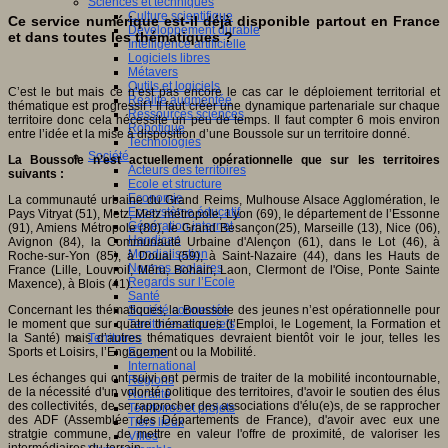
Sciences et techniques
Culture scientifique
Ce service numérique est-il déjà disponible partout en France
Développement durable
et dans toutes les thématiques ?
Intelligence artificielle
Logiciels libres
Métavers
Outils et logiciels
C’est le but mais ce n’est pas encore le cas car le déploiement territorial et
Réalité augmentée
thématique est progressif ! Il faut créer une dynamique partenariale sur chaque
Ressources sciences
territoire donc cela nécessite un peu de temps. Il faut compter 6 mois environ
Robotique
entre l’idée et la mise à disposition d’une Boussole sur un territoire donné.
Technologies
Société
La Boussole n’est actuellement opérationnelle que sur les territoires
Acteurs des territoires
suivants :
Ecole et structure
Economie
La communauté urbaine du Grand Reims, Mulhouse Alsace Agglomération, le
Ecosystème éducatif
Pays Vitryat (51), Metz, Metz métropole, Lyon (69), le département de l’Essonne
Génération internet
(91), Amiens Métropole (80), le Grand Besançon(25), Marseille (13), Nice (06),
Handicap
Avignon (84), la Communauté Urbaine d'Alençon (61), dans le Lot (46), à
Mondialisation
Roche-sur-Yon (85), à Douai (59), à Saint-Nazaire (44), dans les Hauts de
Normes scolaires
France (Lille, Louvroil, Méru, Bohain, Laon, Clermont de l'Oise, Ponte Sainte
Regards sur l’Ecole
Maxence), à Blois (41).
Santé
Société connectée
Concernant les thématiques, la Boussole des jeunes n’est opérationnelle pour
Territoires et projets
le moment que sur quatre thématiques (l’Emploi, le Logement, la Formation et
Territoires
la Santé) mais d’autres thématiques devraient bientôt voir le jour, telles les
Europe
Sports et Loisirs, l’Engagement ou la Mobilité.
International
Les échanges qui ont suivi ont permis de traiter de la mobilité incontournable,
Régions
de la nécessité d'un volonté politique des territoires, d'avoir le soutien des élus
Ruralité
des collectivités, de se rapprocher des associations d'élu(e)s, de se rapprocher
Territoires et projets
des ADF (Assemblée des Départements de France), d'avoir avec eux une
Tiers lieux
stratgie commune, de mettre en valeur l'offre de proximité, de valoriser les
Villes