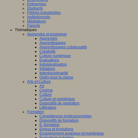
Entreprises
Etudiants
Filières industrielles
Institutionnels
Médiateurs
Parents
Thématiques
Apprendre et enseigner
Apprendre
Apprentissages
Apprentissages collaboratifs
Créativité
Culture numérique
Evaluations
Individualisation
Initiatives
Interdisciplinarité
Outils pour la classe
Arts et Culture
Art
Cinéma
Culture
Culture et numérique
Dispositifs de médiation
Littérature
Formation
Compétences professionnelles
Dispositifs de formation
E- formation
Enjeux et évolutions
Enseignement supérieur et numérique
Formations hybrides