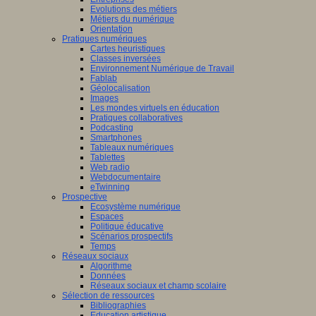
Evolutions des métiers
Métiers du numérique
Orientation
Pratiques numériques
Cartes heuristiques
Classes inversées
Environnement Numérique de Travail
Fablab
Géolocalisation
Images
Les mondes virtuels en éducation
Pratiques collaboratives
Podcasting
Smartphones
Tableaux numériques
Tablettes
Web radio
Webdocumentaire
eTwinning
Prospective
Ecosystème numérique
Espaces
Politique éducative
Scénarios prospectifs
Temps
Réseaux sociaux
Algorithme
Données
Réseaux sociaux et champ scolaire
Sélection de ressources
Bibliographies
Education artistique