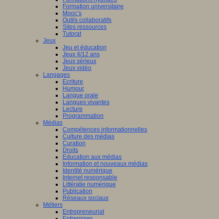
Formation universitaire
Mooc’s
Outils collaboratifs
Sites ressources
Tutorat
Jeux
Jeu et éducation
Jeux 4/12 ans
Jeux sérieux
Jeux vidéo
Langages
Ecriture
Humour
Langue orale
Langues vivantes
Lecture
Programmation
Médias
Compétences informationnelles
Culture des médias
Curation
Droits
Education aux médias
Information et nouveaux médias
Identité numérique
Internet responsable
Littératie numérique
Publication
Réseaux sociaux
Métiers
Entrepreneuriat
Entreprises