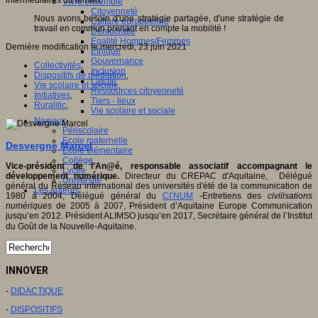
intermédiaires du terrain.
Vivre ensemble
Citoyenneté
Nous avons besoin d'une stratégie partagée, d'une stratégie de
Culture européenne
travail en commun prenant en compte la mobilité !
Démocratie
Egalité Hommes/Femmes
Dernière modification le mercredi, 23 juin 2021
Ethique
Gouvernance
Collectivités
,
Inclusion
Dispositifs de médiation
,
Laïcité
Vie scolaire et sociale
,
Ressources citoyenneté
Initiatives
,
Tiers - lieux
Ruralitic
,
Vie scolaire et sociale
Niveaux
Périscolaire
Ecole maternelle
Desvergne Marcel
Ecole élémentaire
Collège
Vice-président de l’An@é, responsable associatif accompagnant le
Lycée
développement numérique.
Directeur du CREPAC d'Aquitaine, Délégué
Université
général du Réseau international des universités d'été de la communication de
Les auteurs
1980 à 2004, Délégué général du
CI’NUM
-Entretiens des
civilisations
numériques
de 2005 à 2007, Président d’Aquitaine Europe Communication
jusqu’en 2012. Président ALIMSO jusqu’en 2017, Secrétaire général de l’Institut
du Goût de la Nouvelle-Aquitaine.
INNOVER
-
DIDACTIQUE
-
DISPOSITIFS