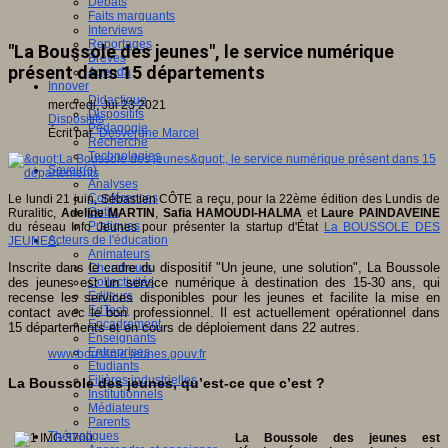
Débats
Faits marquants
Interviews
Reportages
"La Boussole des jeunes", le service numérique
Brèves
présent dans 15 départements
Agenda
Innover
Didactique
mercredi, Jui 23 2021
Dispositifs
Dispositifs
Pédagogie
Écrit par
Desvergne Marcel
Recherche
Technologies
Savoir(s)
Analyses
Conférences
Le lundi 21 juin, Sébastien CÔTE a reçu, pour la 22ème édition des Lundis de
Outils
Ruralitic,
Adeline MARTIN
,
Safia HAMOUDI-HALMA
et
Laure PAINDAVEINE
Pratiques
du réseau Info Jeunes pour présenter la startup d'État
La BOUSSOLE DES
Acteurs de l'éducation
JEUNES
.
Animateurs
Inscrite dans le cadre du dispositif "Un jeune, une solution", La Boussole
Chercheurs
des jeunes est un service numérique à destination des 15-30 ans, qui
Collectivités
Editeurs
recense les services disponibles pour les jeunes et facilite la mise en
EdTech
contact avec le bon professionnel. Il est actuellement opérationnel dans
Encadrement
15 départements et en cours de déploiement dans 22 autres.
Enseignants
Entreprises
www.boussole.jeunes.gouv.fr
Etudiants
Filières industrielles
La Boussole des jeunes, qu’est-ce que c’est ?
Institutionnels
Médiateurs
Parents
Thématiques
La Boussole des jeunes est