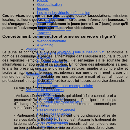
Fablab
Géolocalisation
Images
Les mondes virtuels en éducation
Ces services sont portés par des acteurs locaux (associations, missions
Pratiques collaboratives
locales, bailleurs sociaux, éducateurs, structures information jeunesse…)
Podcasting
qui s’engagent à contacter rapidement le jeune (entre 1 et 7 jours) pour qu’il
Smartphones
puisse effectivement bénéficier du service sélectionné.
Tableaux numériques
Tablettes
Concrètement, comment fonctionne ce service en ligne ?
Web radio
Webdocumentaire
eTwinning
Prospective
Le jeune se connecte sur le site
www.boussole.jeunes.gouv.fr
et indique le
Ecosystème numérique
nom de sa commune. Il précise la thématique dans laquelle il souhaite trouver
Espaces
des réponses (emploi, formation, santé…) et renseigne s’il le souhaite des
Politique éducative
informations sur son profil et sa situation. En fonction des informations saisies,
Scénarios prospectifs
le site lui présente une série d’offres de services simples à comprendre et
Temps
faciles à mobiliser. Si le jeune est intéressé par une offre, il peut laisser un
Réseaux sociaux
numéro de téléphone portable ou une adresse e-mail et ce, afin que le
Algorithme
professionnel le recontacte et concrétise avec lui l’accès au service demandé.
Données
Réseaux sociaux et champ scolaire
Le rôle des professionnels
Sélection de ressources
Bibliographies
- Ambassadeurs ( Professionels qui aident à faire connaitre et à
Education artistique
promouvoir la Boussole des jeunes) : Participer aux temps
Education environnementale
d'échanges, s'intégrer dans un annuaire commun, communiquer
Histoire
sur la Boussole.
Ressources citoyenneté
Ressources sciences
- Partenaires ( Professionnels avant une ou plusieurs offres de
Sites éducatifs
services dans la Boussole des jeunes) : Assurer le traitement de
Sites pédagogiques
la demande du jeune en un temps imparti, rediriger le jeune vers
Sites ressources
un bon partenaire, proposer une ou plusieurs offres de services.