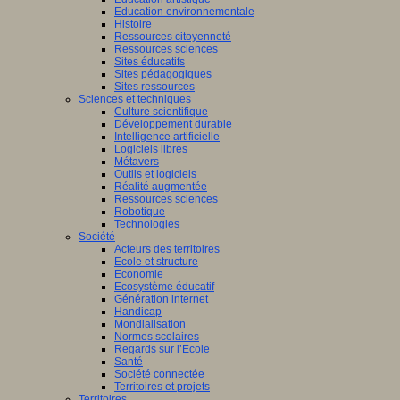
Education environnementale
Histoire
Ressources citoyenneté
Ressources sciences
Sites éducatifs
Sites pédagogiques
Sites ressources
Sciences et techniques
Culture scientifique
Développement durable
Intelligence artificielle
Logiciels libres
Métavers
Outils et logiciels
Réalité augmentée
Ressources sciences
Robotique
Technologies
Société
Acteurs des territoires
Ecole et structure
Economie
Ecosystème éducatif
Génération internet
Handicap
Mondialisation
Normes scolaires
Regards sur l’Ecole
Santé
Société connectée
Territoires et projets
Territoires