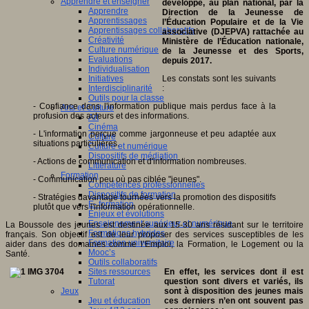
Apprendre et enseigner
développé, au plan national, par la
Apprendre
Direction de la Jeunesse de
Apprentissages
l’Éducation Populaire et de la Vie
Apprentissages collaboratifs
associative (DJEPVA) rattachée au
Créativité
Ministère de l’Éducation nationale,
Culture numérique
de la Jeunesse et des Sports,
Evaluations
depuis 2017.
Individualisation
Les constats sont les suivants
Initiatives
:
Interdisciplinarité
Outils pour la classe
- Confiance dans l'information publique mais perdus face à la
Arts et Culture
profusion des acteurs et des informations.
Art
Cinéma
- L'information perçue comme jargonneuse et peu adaptée aux
Culture
situations particulières.
Culture et numérique
Dispositifs de médiation
- Actions de communication et d'information nombreuses.
Littérature
Formation
- Communication peu où pas ciblée "jeunes".
Compétences professionnelles
Dispositifs de formation
- Stratégies davantage tournées vers la promotion des dispositifs
E- formation
plutôt que vers l'information opérationnelle.
Enjeux et évolutions
Enseignement supérieur et numérique
La Boussole des jeunes est destinée aux 15-30 ans résidant sur le territoire
Formations hybrides
français. Son objectif est de leur proposer des services susceptibles de les
Formation universitaire
aider dans des domaines comme l’Emploi, la Formation, le Logement ou la
Mooc’s
Santé.
Outils collaboratifs
En effet, les services dont il est
Sites ressources
question sont divers et variés, ils
Tutorat
sont à disposition des jeunes mais
Jeux
ces derniers n’en ont souvent pas
Jeu et éducation