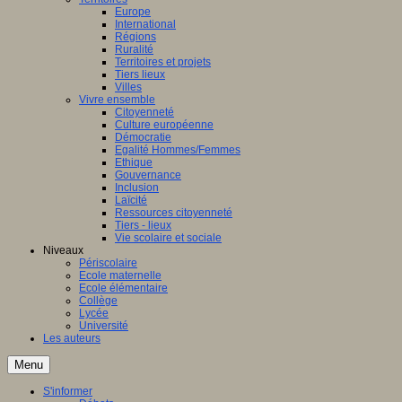
Europe
International
Régions
Ruralité
Territoires et projets
Tiers lieux
Villes
Vivre ensemble
Citoyenneté
Culture européenne
Démocratie
Egalité Hommes/Femmes
Ethique
Gouvernance
Inclusion
Laïcité
Ressources citoyenneté
Tiers - lieux
Vie scolaire et sociale
Niveaux
Périscolaire
Ecole maternelle
Ecole élémentaire
Collège
Lycée
Université
Les auteurs
Menu
S'informer