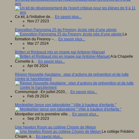
ans
Ce kit, à l'initiative de…
En savoir plus...
Nov 27 2023
Exposition Panorama 25 du Fresnoy, école née d’une utopie
La
formation du Fresnoy –…
En savoir plus...
Mar 27 2024
Britten et Rimbaud mis en image par Antoine+Manuel
A la Chapelle
Corneille à…
En savoir plus...
Apr 08 2024
Région Nouvelle-Aquitaine : plan d’actions de prévention et de lutte
contre le harcèlement
Communiqué : En juillet 2020,…
En savoir plus...
Feb 29 2024
Montpellier lance son laboratoire " Ville à hauteur d'enfants "
Montpellier est la première ville…
En savoir plus...
Sep 29 2023
Une Newton Room au collège Chopin de Melun
Le collège Frédéric
Chopin, à…
En savoir plus...