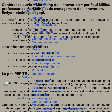
Jeux 4/12 ans
Jeux sérieux
Conférence sur le « Marketing de l’innovation » par Paul Millier,
Jeux vidéo
professeur de marketing et de management de l’innovation,
Langages
Emlyon business school.
Ecriture
Humour
Il a insisté sur la nécessité du marketing et du management de l’innovation,
Langue orale
s’appuyant sur la façon dont David à battu Goliath.
Langues vivantes
Lecture
Innover c’est regarder à l’extérieur (Marketing) ET à
Programmation
l’intérieur(Management) de l’entreprise. Il faut donc diriger ET
Médias
gérer, anticiper le futur, découvrir les futurs clients et anticiper
Compétences informationnelles
leurs besoins.
Culture des médias
Curation
Trois mécanismes pour réussir :
Droits
Education aux médias
La concertation avec les clients.
Information et nouveaux médias
La focalisation sur les produits.
Identité numérique
Internet responsable
La croissance, pas à pas.
Littératie numérique
Publication
Le prix PEPITE
Réseaux sociaux
Métiers
Entrepreneuriat
Labellisé Pôle Etudiant Pour l’Innovation, le Transfert et
Entreprises
l’Entrepreunariat (PEPITE), le pôle Entrepreneuriat
Evolutions des métiers
Campus Aquitaine (ECA) œuvre à donner l’envie
d’entreprendre, à stimuler la créativité et à inciter à la création d’activités pour
Métiers du numérique
tous les étudiants et jeunes diplômés de moins de trois ans.
Orientation
Pratiques numériques
Cartes heuristiques
Créé en 2014 par le MESRI dans le cadre de sa politique volontariste en faveur
Classes inversées
du développement de l'entrepreneuriat étudiant et organisé en partenariat avec
Environnement Numérique de Travail