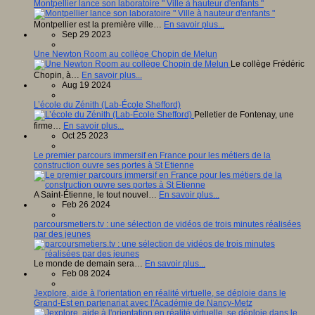
Montpellier lance son laboratoire " Ville à hauteur d'enfants "
Montpellier est la première ville…
En savoir plus...
Sep 29 2023
Une Newton Room au collège Chopin de Melun
Le collège Frédéric
Chopin, à…
En savoir plus...
Aug 19 2024
L’école du Zénith (Lab-École Shefford)
Pelletier de Fontenay, une
firme…
En savoir plus...
Oct 25 2023
Le premier parcours immersif en France pour les métiers de la
construction ouvre ses portes à St Etienne
A Saint-Étienne, le tout nouvel…
En savoir plus...
Feb 26 2024
parcoursmetiers.tv : une sélection de vidéos de trois minutes réalisées
par des jeunes
Le monde de demain sera…
En savoir plus...
Feb 08 2024
Jexplore, aide à l'orientation en réalité virtuelle, se déploie dans le
Grand-Est en partenariat avec l'Académie de Nancy-Metz