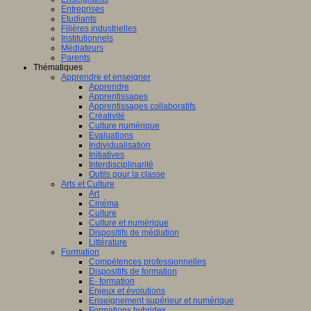
Entreprises
Etudiants
Filières industrielles
Institutionnels
Médiateurs
Parents
Thématiques
Apprendre et enseigner
Apprendre
Apprentissages
Apprentissages collaboratifs
Créativité
Culture numérique
Evaluations
Individualisation
Initiatives
Interdisciplinarité
Outils pour la classe
Arts et Culture
Art
Cinéma
Culture
Culture et numérique
Dispositifs de médiation
Littérature
Formation
Compétences professionnelles
Dispositifs de formation
E- formation
Enjeux et évolutions
Enseignement supérieur et numérique
Formations hybrides