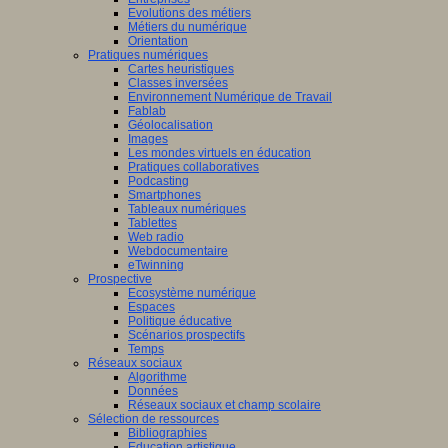
Evolutions des métiers
Métiers du numérique
Orientation
Pratiques numériques
Cartes heuristiques
Classes inversées
Environnement Numérique de Travail
Fablab
Géolocalisation
Images
Les mondes virtuels en éducation
Pratiques collaboratives
Podcasting
Smartphones
Tableaux numériques
Tablettes
Web radio
Webdocumentaire
eTwinning
Prospective
Ecosystème numérique
Espaces
Politique éducative
Scénarios prospectifs
Temps
Réseaux sociaux
Algorithme
Données
Réseaux sociaux et champ scolaire
Sélection de ressources
Bibliographies
Education artistique