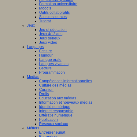
Formation universitaire
Mooc’s
Outils collaboratifs
Sites ressources
Tutorat
Jeux
Jeu et éducation
Jeux 4/12 ans
Jeux sérieux
Jeux vidéo
Langages
Ecriture
Humour
Langue orale
Langues vivantes
Lecture
Programmation
Médias
Compétences informationnelles
Culture des médias
Curation
Droits
Education aux médias
Information et nouveaux médias
Identité numérique
Internet responsable
Littératie numérique
Publication
Réseaux sociaux
Métiers
Entrepreneuriat
Entreprises