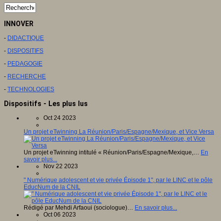
INNOVER
-
DIDACTIQUE
-
DISPOSITIFS
-
PEDAGOGIE
-
RECHERCHE
-
TECHNOLOGIES
Dispositifs - Les plus lus
Oct 24 2023
Un projet eTwinning La Réunion/Paris/Espagne/Mexique, et Vice Versa
Un projet eTwinning intitulé « Réunion/Paris/Espagne/Mexique,…
En
savoir plus...
Nov 22 2023
" Numérique adolescent et vie privée Épisode 1", par le LINC et le pôle
EducNum de la CNIL
Rédigé par Mehdi Arfaoui (sociologue)…
En savoir plus...
Oct 06 2023