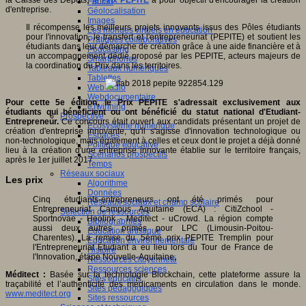
la Caisse des Dépôts,
le Prix PEPITE
a pour objectif d'encourager la création
Fablab
d'entreprise.
Géolocalisation
Images
Il récompense les meilleurs projets innovants issus des Pôles étudiants
Les mondes virtuels en éducation
pour l'innovation, le transfert et l'entrepreneuriat (PEPITE) et soutient les
Pratiques collaboratives
étudiants dans leur démarche de création grâce à une aide financière et à
Podcasting
un accompagnement dédié proposé par les PEPITE, acteurs majeurs de
Smartphones
la coordination du Prix dans les territoires.
Tableaux numériques
Tablettes
Web radio
Webdocumentaire
Pour cette 5e édition, le Prix PEPITE s'adressait exclusivement aux
eTwinning
étudiants qui bénéficient ou ont bénéficié du statut national d'Etudiant-
Prospective
Entrepreneur.
Ce concours était ouvert aux candidats présentant un projet de
Ecosystème numérique
création d'entreprise innovante, qu'il s'agisse d'innovation technologique ou
Espaces
non-technologique, mais également à celles et ceux dont le projet a déjà donné
Politique éducative
lieu à la création d'une entreprise innovante établie sur le territoire français,
Scénarios prospectifs
après le 1er juillet 2017.
Temps
Réseaux sociaux
Les prix
Algorithme
Données
Cinq étudiants-entrepreneurs ont été primés pour
Réseaux sociaux et champ scolaire
Entrepreneuriat Campus Aquitaine (ECA) : CitiZchool -
Sélection de ressources
Sportnovae - Heolink - Meditect - uCrowd. La région compte
Bibliographies
aussi deux autres primés pour LPC (Limousin-Poitou-
Education artistique
Charentes). La remise du 5ème prix PEPITE Tremplin pour
Education environnementale
l'Entrepreneuriat Étudiant a eu lieu lors du Tour de France de
Histoire
l'Innovation, étape Nouvelle-Aquitaine,
Ressources citoyenneté
Ressources sciences
Méditect :
Basée sur la technologie Blockchain, cette plateforme assure la
Sites éducatifs
traçabilité et l’authenticité des médicaments en circulation dans le monde.
Sites pédagogiques
www.meditect.org
Sites ressources