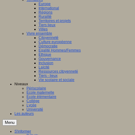
Europe
International
Régions
Ruralité
Territoires et projets
Tiers lieux
Villes
Vivre ensemble
Citoyenneté
Culture européenne
Démocratie
Egalité Hommes/Femmes
Ethique
Gouvernance
Inclusion
Laïcité
Ressources citoyenneté
Tiers - lieux
Vie scolaire et sociale
Niveaux
Périscolaire
Ecole maternelle
Ecole élémentaire
Collège
Lycée
Université
Les auteurs
Menu
S'informer