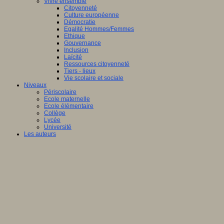
Vivre ensemble
Citoyenneté
Culture européenne
Démocratie
Egalité Hommes/Femmes
Ethique
Gouvernance
Inclusion
Laïcité
Ressources citoyenneté
Tiers - lieux
Vie scolaire et sociale
Niveaux
Périscolaire
Ecole maternelle
Ecole élémentaire
Collège
Lycée
Université
Les auteurs