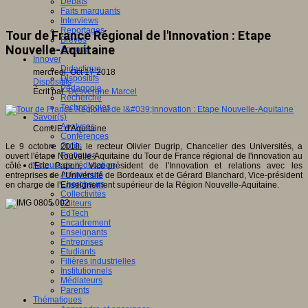
Débats
Faits marquants
Interviews
Reportages
Tour de France Régional de l'Innovation : Etape
Brèves
Nouvelle-Aquitaine
Agenda
Innover
Didactique
mercredi, Oct 17 2018
Dispositifs
Dispositifs
Pédagogie
Écrit par
Desvergne Marcel
Recherche
Technologies
Savoir(s)
Analyses
ComUE d'Aquitaine
Conférences
Outils
Le 9 octobre 2018, le recteur Olivier Dugrip, Chancelier des Universités, a
Pratiques
ouvert l'étape Nouvelle-Aquitaine du Tour de France régional de l'innovation au
Acteurs de l'éducation
côté d'Eric Papon, Vice-président de l'Innovation et relations avec les
Animateurs
entreprises de l'Université de Bordeaux et de Gérard Blanchard, Vice-président
Chercheurs
en charge de l'Enseignement supérieur de la Région Nouvelle-Aquitaine.
Collectivités
Editeurs
EdTech
Encadrement
Enseignants
Entreprises
Etudiants
Filières industrielles
Institutionnels
Médiateurs
Parents
Thématiques