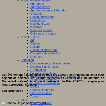
Apprendre et enseigner
Apprendre
Apprentissages
Apprentissages collaboratifs
Créativité
Culture numérique
Evaluations
Individualisation
Initiatives
Interdisciplinarité
Outils pour la classe
Arts et Culture
Art
Cinéma
Culture
Culture et numérique
Dispositifs de médiation
Littérature
Formation
Compétences professionnelles
Dispositifs de formation
E- formation
Enjeux et évolutions
Cet événement à destination de tous les acteurs de l’innovation, avait pour
Enseignement supérieur et numérique
objectif de célébrer les 20 ans du concours i-Lab et des incubateurs en
Formations hybrides
Nouvelle-Aquitaine, ainsi que la remise du 5e Prix PÉPITE - tremplin pour
Formation universitaire
l’entrepreneuriat étudiant.
Mooc’s
Outils collaboratifs
Les partenaires
Sites ressources
Tutorat
Jeux
Jeu et éducation