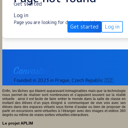
Enfin, les tâches qui étaient auparavant inimaginables mais que la technologie
nous permet de réaliser sont nombreuses et s’appuient souvent sur la réalité
virtuelle : ainsi il est facile de faire entrer le monde dans la salle de classe en
invitant des élèves d’un pays éloigné à communiquer de vive voix avec ses
élèves dans des espaces virtuels sous forme d’avatar ou bien de proposer de
partir en excursions semi-virtuelles à l’étranger avec des images et vidéos 360
degrés ou même de vraies sorties virtuelles interactives.
Le projet APLIM