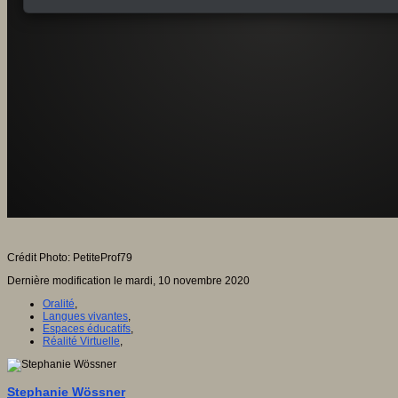
Crédit Photo: PetiteProf79
Dernière modification le mardi, 10 novembre 2020
Oralité
,
Langues vivantes
,
Espaces éducatifs
,
Réalité Virtuelle
,
Stephanie Wössner