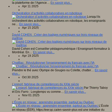
la plateforme de l’Agence…
En savoir plus...
Apr 11 2025
Orchestration d’activités collaboratives en robotique
Lorsqu’ils
orchestrent des activités collaboratives en robotique, les enseignants
ne…
En savoir plus...
Apr 15 2025
David COHEN : Créer des badges numériques sur trois niveaux de
maîtrise
David Cohen est Conseiller pédagonumérique / Enseignant-formateur à
Montréal. En…
En savoir plus...
Apr 19 2025
ChatBac : Révolutionner l'enseignement du français avec l'IA
Prendre le thé avec Olympe de Gouges ou Colette, chatter…
En savoir
plus...
Oct 30 2025
L’esport, fabrique de compétences du XXIe siècle
Par Thierry Taboy
et Eric Farro : Longtemps vu comme…
En savoir plus...
Nov 01 2025
L’École en réseau : apprendre ensemble, partout au Québec
L’École
en réseau (ÉER), https://eer.qc.ca/en-savoir-plus est une initiative du