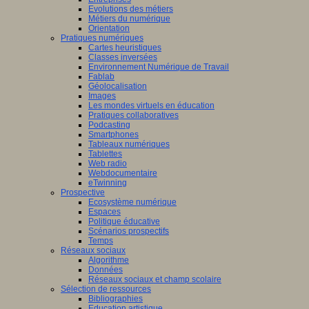
Evolutions des métiers
Métiers du numérique
Orientation
Pratiques numériques
Cartes heuristiques
Classes inversées
Environnement Numérique de Travail
Fablab
Géolocalisation
Images
Les mondes virtuels en éducation
Pratiques collaboratives
Podcasting
Smartphones
Tableaux numériques
Tablettes
Web radio
Webdocumentaire
eTwinning
Prospective
Ecosystème numérique
Espaces
Politique éducative
Scénarios prospectifs
Temps
Réseaux sociaux
Algorithme
Données
Réseaux sociaux et champ scolaire
Sélection de ressources
Bibliographies
Education artistique