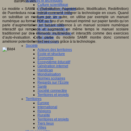
Sciences et techniques
dans nos vies.
Culture scientifique
Le modèle « SAMR » (Substitution, Augmentation, Modification, Redéfinition)
Développement durable
de Puentedura nous instruit comment intégrer la technologie en cours. Quand
Intelligence artificielle
on substitue un medium par un autre, on utilise par exemple un manuel
Logiciels libres
numérique au format PDF au lieu d’un manuel imprimé sur papier tandis qu’on
Métavers
parle d’augmentation en faisant référence à un manuel scolaire numérique
Outils et logiciels
interactif qui remplace et augmente en même temps le manuel scolaire
Réalité augmentée
traditionnel par des éléments multimédia et interactifs comme des exercices
Ressources sciences
d’auto-évaluation. Cette partie du modèle SAMR montre donc comment
Robotique
améliorer potentiellement ses cours grâce à la technologie.
Technologies
Société
Acteurs des territoires
Ecole et structure
Economie
Ecosystème éducatif
Génération internet
Handicap
Mondialisation
Normes scolaires
Regards sur l’Ecole
Santé
Société connectée
Territoires et projets
Territoires
Europe
International
Régions
Ruralité
Territoires et projets
Tiers lieux
Villes