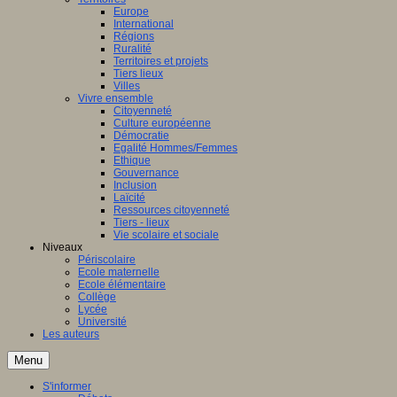
Europe
International
Régions
Ruralité
Territoires et projets
Tiers lieux
Villes
Vivre ensemble
Citoyenneté
Culture européenne
Démocratie
Egalité Hommes/Femmes
Ethique
Gouvernance
Inclusion
Laïcité
Ressources citoyenneté
Tiers - lieux
Vie scolaire et sociale
Niveaux
Périscolaire
Ecole maternelle
Ecole élémentaire
Collège
Lycée
Université
Les auteurs
Menu
S'informer