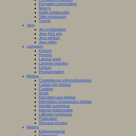
Formation universitaire
Mooc’s
Outils collaboratifs
Sites ressources
Tutorat
Jeux
Jeu et éducation
Jeux 4/12 ans
Jeux sérieux
Jeux vidéo
Langages
Ecriture
Humour
Langue orale
Langues vivantes
Lecture
Programmation
Médias
Compétences informationnelles
Culture des médias
Curation
Droits
Education aux médias
Information et nouveaux médias
Identité numérique
Internet responsable
Littératie numérique
Publication
Réseaux sociaux
Métiers
Entrepreneuriat
Entreprises