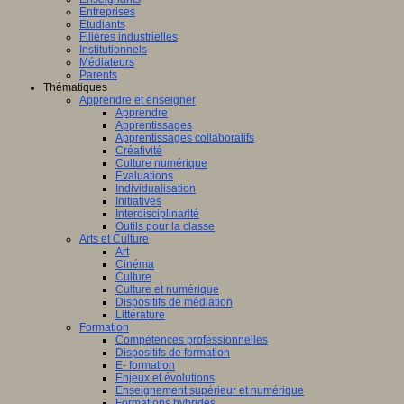
Entreprises
Etudiants
Filières industrielles
Institutionnels
Médiateurs
Parents
Thématiques
Apprendre et enseigner
Apprendre
Apprentissages
Apprentissages collaboratifs
Créativité
Culture numérique
Evaluations
Individualisation
Initiatives
Interdisciplinarité
Outils pour la classe
Arts et Culture
Art
Cinéma
Culture
Culture et numérique
Dispositifs de médiation
Littérature
Formation
Compétences professionnelles
Dispositifs de formation
E- formation
Enjeux et évolutions
Enseignement supérieur et numérique
Formations hybrides