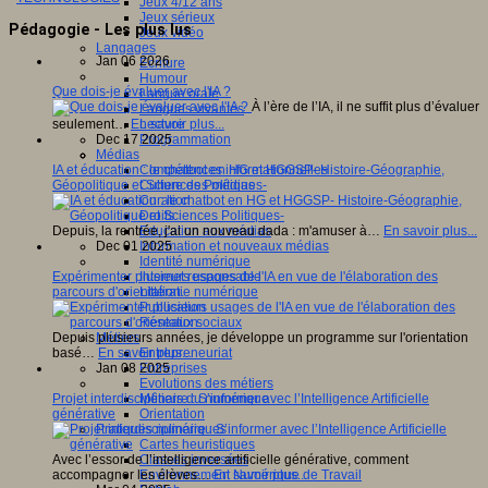
Jeux 4/12 ans
Jeux sérieux
Pédagogie - Les plus lus
Jeux vidéo
Langages
Jan 06 2026
Ecriture
Humour
Que dois-je évaluer avec l'IA ?
Langue orale
À l’ère de l’IA, il ne suffit plus d’évaluer
Langues vivantes
Lecture
seulement…
En savoir plus...
Programmation
Dec 17 2025
Médias
Compétences informationnelles
IA et éducation : le chatbot en HG et HGGSP- Histoire-Géographie,
Culture des médias
Géopolitique et Sciences Politiques-
Curation
Droits
Education aux médias
Depuis, la rentrée, j'ai un nouveau dada : m'amuser à…
En savoir plus...
Information et nouveaux médias
Dec 01 2025
Identité numérique
Internet responsable
Expérimenter plusieurs usages de l'IA en vue de l'élaboration des
Littératie numérique
parcours d'orientation.
Publication
Réseaux sociaux
Métiers
Depuis plusieurs années, je développe un programme sur l'orientation
Entrepreneuriat
basé…
En savoir plus...
Entreprises
Jan 08 2025
Evolutions des métiers
Métiers du numérique
Projet interdisciplinaire : S’informer avec l’Intelligence Artificielle
Orientation
générative
Pratiques numériques
Cartes heuristiques
Classes inversées
Avec l’essor de l’intelligence artificielle générative, comment
Environnement Numérique de Travail
accompagner les élèves…
En savoir plus...