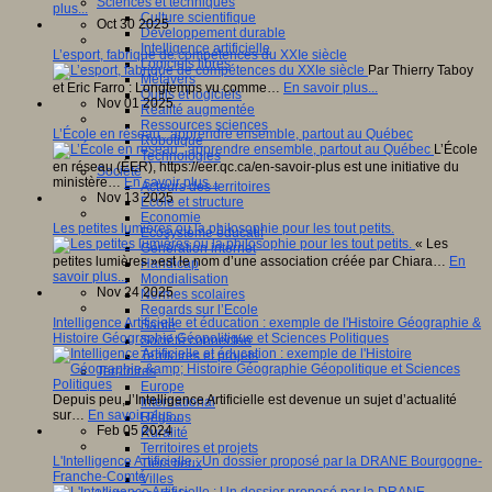
Sciences et techniques
plus...
Culture scientifique
Oct 30 2025
Développement durable
Intelligence artificielle
L’esport, fabrique de compétences du XXIe siècle
Logiciels libres
Par Thierry Taboy
Métavers
et Eric Farro : Longtemps vu comme…
En savoir plus...
Outils et logiciels
Nov 01 2025
Réalité augmentée
Ressources sciences
L’École en réseau : apprendre ensemble, partout au Québec
Robotique
L’École
Technologies
en réseau (ÉER), https://eer.qc.ca/en-savoir-plus est une initiative du
Société
ministère…
En savoir plus...
Acteurs des territoires
Nov 13 2025
Ecole et structure
Economie
Les petites lumières ou la philosophie pour les tout petits.
Ecosystème éducatif
« Les
Génération internet
petites lumières »est le nom d’une association créée par Chiara…
En
Handicap
savoir plus...
Mondialisation
Nov 24 2025
Normes scolaires
Regards sur l’Ecole
Intelligence Artificielle et éducation : exemple de l'Histoire Géographie &
Santé
Histoire Géographie Géopolitique et Sciences Politiques
Société connectée
Territoires et projets
Territoires
Europe
Depuis peu, l’Intelligence Artificielle est devenue un sujet d’actualité
International
sur…
En savoir plus...
Régions
Feb 05 2024
Ruralité
Territoires et projets
L'Intelligence Artificielle : Un dossier proposé par la DRANE Bourgogne-
Tiers lieux
Franche-Comté
Villes