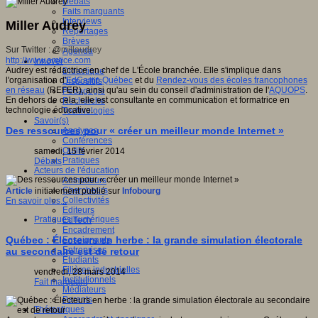
Débats
Faits marquants
Interviews
Miller Audrey
Reportages
Brèves
Sur Twitter : @
millaudrey
Agenda
http://www.amtice.com
Innover
Audrey est rédactrice en chef de L'École branchée. Elle s'implique dans
Didactique
l'organisation d'
EdCamp Québec
et du
Rendez-vous des écoles francophones
Dispositifs
en réseau
(REFER), ainsi qu'au sein du conseil d'administration de l'
AQUOPS
.
Pédagogie
En dehors de cela, elle est consultante en communication et formatrice en
Recherche
technologie éducative.
Technologies
Savoir(s)
Des ressources pour « créer un meilleur monde Internet »
Analyses
Conférences
Outils
samedi, 15 février 2014
Pratiques
Débats
Acteurs de l'éducation
Animateurs
Chercheurs
Article
initialement publié sur
Infobourg
Collectivités
En savoir plus...
Editeurs
Pratiques numériques
EdTech
Encadrement
Québec : Électeurs en herbe : la grande simulation électorale
Enseignants
Entreprises
au secondaire est de retour
Etudiants
Filières industrielles
vendredi, 28 mars 2014
Institutionnels
Fait marquant
Médiateurs
Parents
Thématiques