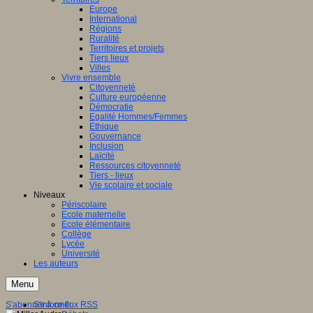
Europe
International
Régions
Ruralité
Territoires et projets
Tiers lieux
Villes
Vivre ensemble
Citoyenneté
Culture européenne
Démocratie
Egalité Hommes/Femmes
Ethique
Gouvernance
Inclusion
Laïcité
Ressources citoyenneté
Tiers - lieux
Vie scolaire et sociale
Niveaux
Périscolaire
Ecole maternelle
Ecole élémentaire
Collège
Lycée
Université
Les auteurs
Menu
S'abonner à ce flux RSS
S'informer