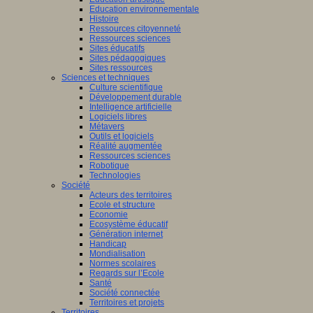
Education environnementale
Histoire
Ressources citoyenneté
Ressources sciences
Sites éducatifs
Sites pédagogiques
Sites ressources
Sciences et techniques
Culture scientifique
Développement durable
Intelligence artificielle
Logiciels libres
Métavers
Outils et logiciels
Réalité augmentée
Ressources sciences
Robotique
Technologies
Société
Acteurs des territoires
Ecole et structure
Economie
Ecosystème éducatif
Génération internet
Handicap
Mondialisation
Normes scolaires
Regards sur l’Ecole
Santé
Société connectée
Territoires et projets
Territoires