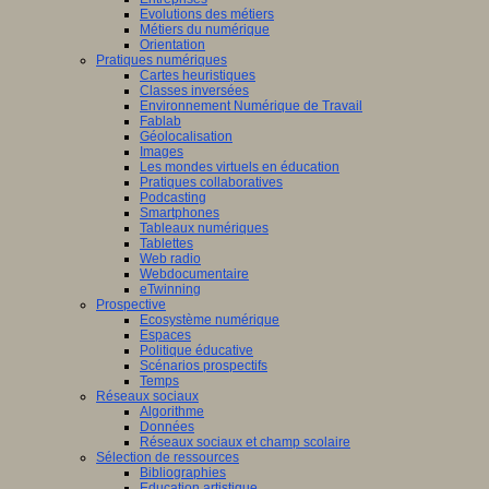
Evolutions des métiers
Métiers du numérique
Orientation
Pratiques numériques
Cartes heuristiques
Classes inversées
Environnement Numérique de Travail
Fablab
Géolocalisation
Images
Les mondes virtuels en éducation
Pratiques collaboratives
Podcasting
Smartphones
Tableaux numériques
Tablettes
Web radio
Webdocumentaire
eTwinning
Prospective
Ecosystème numérique
Espaces
Politique éducative
Scénarios prospectifs
Temps
Réseaux sociaux
Algorithme
Données
Réseaux sociaux et champ scolaire
Sélection de ressources
Bibliographies
Education artistique