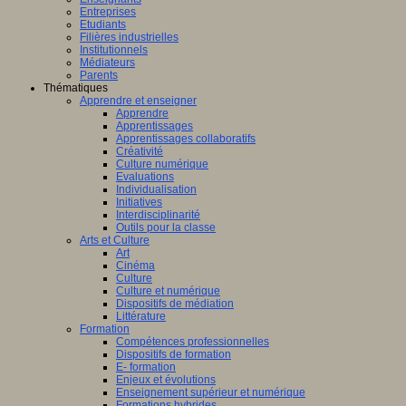
Entreprises
Etudiants
Filières industrielles
Institutionnels
Médiateurs
Parents
Thématiques
Apprendre et enseigner
Apprendre
Apprentissages
Apprentissages collaboratifs
Créativité
Culture numérique
Evaluations
Individualisation
Initiatives
Interdisciplinarité
Outils pour la classe
Arts et Culture
Art
Cinéma
Culture
Culture et numérique
Dispositifs de médiation
Littérature
Formation
Compétences professionnelles
Dispositifs de formation
E- formation
Enjeux et évolutions
Enseignement supérieur et numérique
Formations hybrides