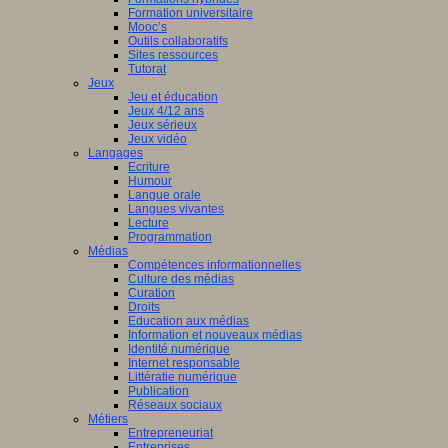
Formation universitaire
Mooc’s
Outils collaboratifs
Sites ressources
Tutorat
Jeux
Jeu et éducation
Jeux 4/12 ans
Jeux sérieux
Jeux vidéo
Langages
Ecriture
Humour
Langue orale
Langues vivantes
Lecture
Programmation
Médias
Compétences informationnelles
Culture des médias
Curation
Droits
Education aux médias
Information et nouveaux médias
Identité numérique
Internet responsable
Littératie numérique
Publication
Réseaux sociaux
Métiers
Entrepreneuriat
Entreprises