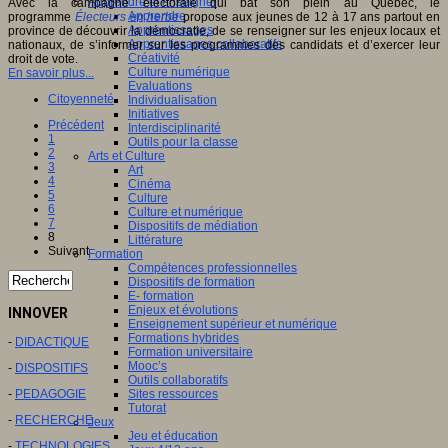
Apprendre et enseigner
Avec la campagne électorale qui bat son plein au Québec, le
Apprendre
programme
Électeurs en herbe
propose aux jeunes de 12 à 17 ans partout en
Apprentissages
province de découvrir la démocratie, de se renseigner sur les enjeux locaux et
Apprentissages collaboratifs
nationaux, de s’informer sur les programmes des candidats et d’exercer leur
Créativité
droit de vote.
Culture numérique
En savoir plus...
Evaluations
Citoyenneté
Individualisation
Initiatives
Précédent
Interdisciplinarité
1
Outils pour la classe
2
Arts et Culture
3
Art
4
Cinéma
5
Culture
6
Culture et numérique
7
Dispositifs de médiation
8
Littérature
Suivant
Formation
Compétences professionnelles
Dispositifs de formation
E- formation
Enjeux et évolutions
INNOVER
Enseignement supérieur et numérique
Formations hybrides
-
DIDACTIQUE
Formation universitaire
Mooc’s
-
DISPOSITIFS
Outils collaboratifs
Sites ressources
-
PEDAGOGIE
Tutorat
-
RECHERCHE
Jeux
Jeu et éducation
-
TECHNOLOGIES