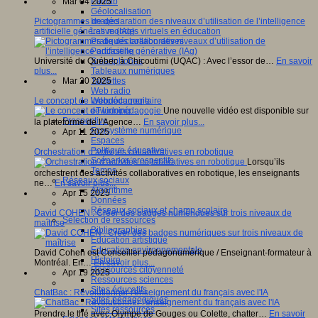
Fablab
Mar 04 2025
Géolocalisation
Images
Pictogrammes de déclaration des niveaux d’utilisation de l’intelligence
Les mondes virtuels en éducation
artificielle générative (IAg)
Pratiques collaboratives
Podcasting
Smartphones
Université du Québec à Chicoutimi (UQAC) : Avec l’essor de…
En savoir
Tableaux numériques
plus...
Tablettes
Mar 20 2025
Web radio
Webdocumentaire
Le concept de ludopédagogie
eTwinning
Une nouvelle vidéo est disponible sur
Prospective
la plateforme de l’Agence…
En savoir plus...
Ecosystème numérique
Apr 11 2025
Espaces
Politique éducative
Orchestration d’activités collaboratives en robotique
Scénarios prospectifs
Lorsqu’ils
Temps
orchestrent des activités collaboratives en robotique, les enseignants
Réseaux sociaux
ne…
En savoir plus...
Algorithme
Apr 15 2025
Données
Réseaux sociaux et champ scolaire
David COHEN : Créer des badges numériques sur trois niveaux de
Sélection de ressources
maîtrise
Bibliographies
Education artistique
Education environnementale
David Cohen est Conseiller pédagonumérique / Enseignant-formateur à
Histoire
Montréal. En…
En savoir plus...
Ressources citoyenneté
Apr 19 2025
Ressources sciences
Sites éducatifs
ChatBac : Révolutionner l'enseignement du français avec l'IA
Sites pédagogiques
Sites ressources
Prendre le thé avec Olympe de Gouges ou Colette, chatter…
En savoir