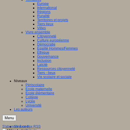
Europe
International
Régions
Ruralité
Territoires et projets
Tiers lieux
Villes
Vivre ensemble
Citoyenneté
Culture européenne
Démocratie
Egalité Hommes/Femmes
Ethique
Gouvernance
Inclusion
Laïcité
Ressources citoyenneté
Tiers - lieux
Vie scolaire et sociale
Niveaux
Périscolaire
Ecole maternelle
Ecole élémentaire
Collège
Lycée
Université
Les auteurs
Menu
S'abonner à ce flux RSS
S'informer