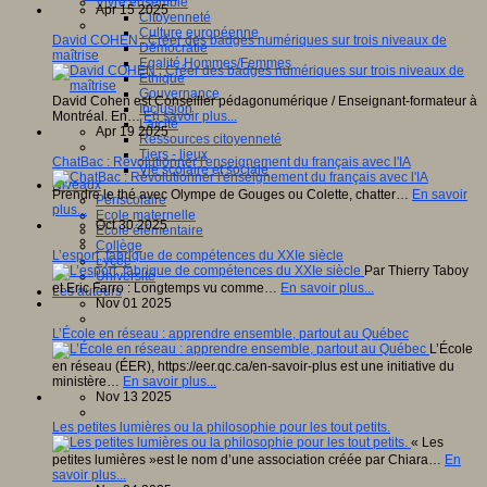
Vivre ensemble
Apr 15 2025
Citoyenneté
Culture européenne
David COHEN : Créer des badges numériques sur trois niveaux de
Démocratie
maîtrise
Egalité Hommes/Femmes
Ethique
Gouvernance
David Cohen est Conseiller pédagonumérique / Enseignant-formateur à
Inclusion
Montréal. En…
En savoir plus...
Laïcité
Apr 19 2025
Ressources citoyenneté
Tiers - lieux
ChatBac : Révolutionner l'enseignement du français avec l'IA
Vie scolaire et sociale
Niveaux
Prendre le thé avec Olympe de Gouges ou Colette, chatter…
En savoir
Périscolaire
plus...
Ecole maternelle
Oct 30 2025
Ecole élémentaire
Collège
L’esport, fabrique de compétences du XXIe siècle
Lycée
Par Thierry Taboy
Université
et Eric Farro : Longtemps vu comme…
En savoir plus...
Les auteurs
Nov 01 2025
L’École en réseau : apprendre ensemble, partout au Québec
L’École
en réseau (ÉER), https://eer.qc.ca/en-savoir-plus est une initiative du
ministère…
En savoir plus...
Nov 13 2025
Les petites lumières ou la philosophie pour les tout petits.
« Les
petites lumières »est le nom d’une association créée par Chiara…
En
savoir plus...