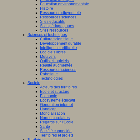
Education environnementale
Histoire
Ressources citoyenneté
Ressources sciences
Sites éducatifs
Sites pédagogiques
Sites ressources
Sciences et techniques
Culture scientifique
Développement durable
Intelligence artificielle
Logiciels libres
Métavers
Outils et logiciels
Réalité augmentée
Ressources sciences
Robotique
Technologies
Société
Acteurs des territoires
Ecole et structure
Economie
Ecosystème éducatif
Génération internet
Handicap
Mondialisation
Normes scolaires
Regards sur l’Ecole
Santé
Société connectée
Territoires et projets
Territoires