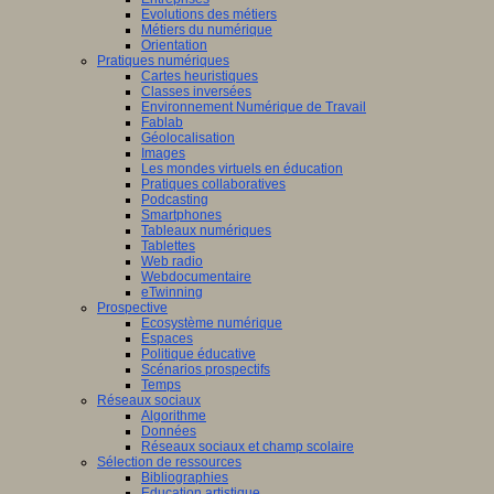
Evolutions des métiers
Métiers du numérique
Orientation
Pratiques numériques
Cartes heuristiques
Classes inversées
Environnement Numérique de Travail
Fablab
Géolocalisation
Images
Les mondes virtuels en éducation
Pratiques collaboratives
Podcasting
Smartphones
Tableaux numériques
Tablettes
Web radio
Webdocumentaire
eTwinning
Prospective
Ecosystème numérique
Espaces
Politique éducative
Scénarios prospectifs
Temps
Réseaux sociaux
Algorithme
Données
Réseaux sociaux et champ scolaire
Sélection de ressources
Bibliographies
Education artistique