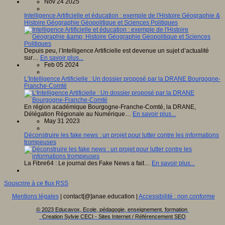
Nov 24 2025
Intelligence Artificielle et éducation : exemple de l'Histoire Géographie &
Histoire Géographie Géopolitique et Sciences Politiques
Depuis peu, l’Intelligence Artificielle est devenue un sujet d’actualité
sur…
En savoir plus...
Feb 05 2024
L'Intelligence Artificielle : Un dossier proposé par la DRANE Bourgogne-
Franche-Comté
En région académique Bourgogne-Franche-Comté, la DRANE,
Délégation Régionale au Numérique…
En savoir plus...
May 31 2023
Déconstruire les fake news : un projet pour lutter contre les informations
trompeuses
La Fibre64 : Le journal des Fake News a fait…
En savoir plus...
Souscrire à ce flux RSS
Mentions légales
| contact[@]anae.education |
Accessibilité : non conforme
© 2023 Educavox, Ecole, pédagogie, enseignement, formation
Creation Sylvie CECI - Sites Internet / Référencement SEO