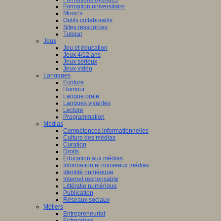
Formation universitaire
Mooc’s
Outils collaboratifs
Sites ressources
Tutorat
Jeux
Jeu et éducation
Jeux 4/12 ans
Jeux sérieux
Jeux vidéo
Langages
Ecriture
Humour
Langue orale
Langues vivantes
Lecture
Programmation
Médias
Compétences informationnelles
Culture des médias
Curation
Droits
Education aux médias
Information et nouveaux médias
Identité numérique
Internet responsable
Littératie numérique
Publication
Réseaux sociaux
Métiers
Entrepreneuriat
Entreprises