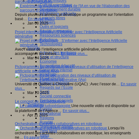
Sciences et techniques
parcours d'orientation.
Culture scientifique
Développement durable
Intelligence artificielle
Depuis plusieurs années, je développe un programme sur l'orientation
Logiciels libres
basé…
En savoir plus...
Métavers
Jan 08 2025
Outils et logiciels
Réalité augmentée
Projet interdisciplinaire : S’informer avec l’Intelligence Artificielle
Ressources sciences
générative
Robotique
Technologies
Société
Avec l’essor de l’intelligence artificielle générative, comment
Acteurs des territoires
accompagner les élèves…
En savoir plus...
Ecole et structure
Mar 04 2025
Economie
Ecosystème éducatif
Pictogrammes de déclaration des niveaux d’utilisation de l’intelligence
Génération internet
artificielle générative (IAg)
Handicap
Mondialisation
Normes scolaires
Université du Québec à Chicoutimi (UQAC) : Avec l’essor de…
En savoir
Regards sur l’Ecole
plus...
Santé
Mar 20 2025
Société connectée
Territoires et projets
Le concept de ludopédagogie
Territoires
Une nouvelle vidéo est disponible sur
Europe
la plateforme de l’Agence…
En savoir plus...
International
Apr 11 2025
Régions
Ruralité
Orchestration d’activités collaboratives en robotique
Territoires et projets
Lorsqu’ils
Tiers lieux
orchestrent des activités collaboratives en robotique, les enseignants
Villes
ne…
En savoir plus...