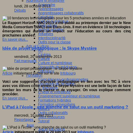
Apprendre et enseigner
Apprendre
lundi, 28 octobre 2013
Apprentissages
Débats
Apprentissages collaboratifs
Créativité
Culture numérique
Le Rapport Horizon NMC 2013 a été publié au printemps dernier par le New
Evaluations
Media Consortium (NMC) aux États-Unis. Il met en évidence 10 technologies
Individualisation
émergentes qui auront un impact sur ​​l’éducation au cours des cinq
Initiatives
prochaines années.
Interdisciplinarité
En savoir plus...
Outils pour la classe
Arts et Culture
Idée de projet pédagogique : le Skype Mystère
Art
Cinéma
vendredi, 20 septembre 2013
Culture
Fait marquant
Culture et numérique
Dispositifs de médiation
Littérature
Article
initialement publié sur le site
Infobourg
Formation
Compétences professionnelles
Voici une suggestion d’activité pédagogique en lien avec les TIC à vivre
Dispositifs de formation
avec vos élèves cette année. Le Skype Mystère est une belle façon de faire
E- formation
tomber les murs de la classe et de voyager. On vous explique comment
Enjeux et évolutions
procéder.
Enseignement supérieur et numérique
En savoir plus...
Formations hybrides
Formation universitaire
L’iPad à l’école : une planche de salut ou un outil marketing ?
Mooc’s
Outils collaboratifs
mercredi, 10 juillet 2013
Sites ressources
Reportages
Tutorat
Jeux
Jeu et éducation
Article
initialement publié le 20 juin 2013 sur
Infobourg
.