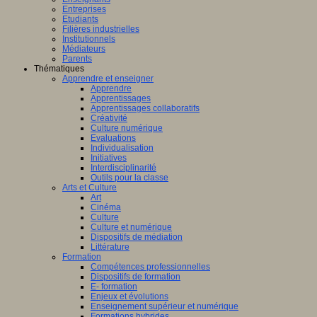
Entreprises
Etudiants
Filières industrielles
Institutionnels
Médiateurs
Parents
Thématiques
Apprendre et enseigner
Apprendre
Apprentissages
Apprentissages collaboratifs
Créativité
Culture numérique
Evaluations
Individualisation
Initiatives
Interdisciplinarité
Outils pour la classe
Arts et Culture
Art
Cinéma
Culture
Culture et numérique
Dispositifs de médiation
Littérature
Formation
Compétences professionnelles
Dispositifs de formation
E- formation
Enjeux et évolutions
Enseignement supérieur et numérique
Formations hybrides