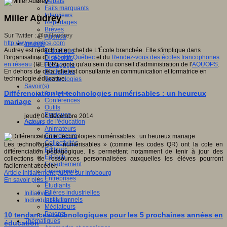
Débats
Faits marquants
Interviews
Miller Audrey
Reportages
Brèves
Sur Twitter : @
millaudrey
Agenda
http://www.amtice.com
Innover
Audrey est rédactrice en chef de L'École branchée. Elle s'implique dans
Didactique
l'organisation d'
EdCamp Québec
et du
Rendez-vous des écoles francophones
Dispositifs
en réseau
(REFER), ainsi qu'au sein du conseil d'administration de l'
AQUOPS
.
Pédagogie
En dehors de cela, elle est consultante en communication et formatrice en
Recherche
technologie éducative.
Technologies
Savoir(s)
Différenciation et technologies numérisables : un heureux
Analyses
Conférences
mariage
Outils
Pratiques
jeudi, 04 décembre 2014
Acteurs de l'éducation
Débats
Animateurs
Chercheurs
Collectivités
Les technologies « numérisables » (comme les codes QR) ont la cote en
Editeurs
différenciation pédagogique. Ils permettent notamment de tenir à jour des
EdTech
collections de ressources personnalisées auxquelles les élèves pourront
Encadrement
facilement accéder.
Enseignants
Article initialement publié sur Infobourg
Entreprises
En savoir plus...
Etudiants
Filières industrielles
Initiatives
Institutionnels
Individualisation
Médiateurs
Parents
10 tendances technologiques pour les 5 prochaines années en
Thématiques
éducation