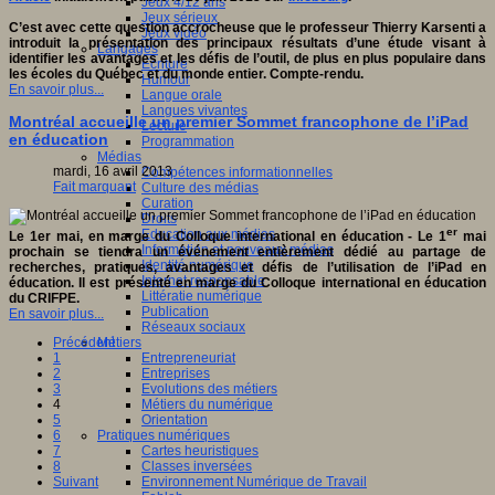
Jeux 4/12 ans
Jeux sérieux
C’est avec cette question accrocheuse que le professeur Thierry Karsenti a
Jeux vidéo
introduit la présentation des principaux résultats d’une étude visant à
Langages
identifier les avantages et les défis de l’outil, de plus en plus populaire dans
Ecriture
les écoles du Québec et du monde entier. Compte-rendu.
Humour
En savoir plus...
Langue orale
Langues vivantes
Montréal accueille un premier Sommet francophone de l’iPad
Lecture
en éducation
Programmation
Médias
mardi, 16 avril 2013
Compétences informationnelles
Fait marquant
Culture des médias
Curation
Droits
er
Education aux médias
Le 1er mai, en marge du Colloque international en éducation -
Le 1
mai
Information et nouveaux médias
prochain se tiendra un événement entièrement dédié au partage de
Identité numérique
recherches, pratiques, avantages et défis de l’utilisation de l’iPad en
Internet responsable
éducation. Il est présenté en marge du Colloque international en éducation
Littératie numérique
du CRIFPE.
Publication
En savoir plus...
Réseaux sociaux
Métiers
Précédent
Entrepreneuriat
1
Entreprises
2
Evolutions des métiers
3
Métiers du numérique
4
Orientation
5
Pratiques numériques
6
Cartes heuristiques
7
Classes inversées
8
Environnement Numérique de Travail
Suivant