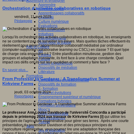
Apprendre et enseigner
Apprendre
Orchestration d’activités collaboratives en robotique
Apprentissages
Apprentissages collaboratifs
vendredi, 11 avril 2025
Créativité
Pédagogie
Culture numérique
Evaluations
Individualisation
Initiatives
Lorsqu’ils orchestrent des activités collaboratives en robotique, les enseignants
Interdisciplinarité
ne se contentent pas de surveiller les élèves. Mais quelles tâches effectuent-ils
Outils pour la classe
réellement pour gérer l’apprentissage collaboratif médiatisé par ordinateur
Arts et Culture
(
computer-supported collaborative learning
ou CSCL) en classe ? Et quel type
Art
de charge cela engendre-t-il ? Entre planification minutieuse, gestion des
Cinéma
groupes et adaptation constante, ils font face à une charge constante. Quel
Culture
impact ces défis ont-ils sur leur quotidien et comment y faire face ?
Culture et numérique
Dispositifs de médiation
En savoir plus...
Littérature
Formation
From Professor to Gardener : A Transformative Summer at
Compétences professionnelles
Kirkview Farms
Dispositifs de formation
E- formation
jeudi, 03 octobre 2024
Enjeux et évolutions
Reportages
Enseignement supérieur et numérique
Formations hybrides
Formation universitaire
Mooc’s
Le professeur Ann-Louise Davidson de l’université Concordia a participé
Outils collaboratifs
depuis le printemps 2024 aux travaux de Kirkview Farms [i]
qui utilise les
Sites ressources
principes de l'agriculture régénérative pour gérer ses terres. Après une courte
Tutorat
présentation du professeur Davidson et des principaux principes de
Jeux
l’agriculture régénérative, vous pourrez lire une adaptation française des
Jeu et éducation
propos d’Ann-Louise en particulier du billet mis-en-ligne le 20 août 2024 sur