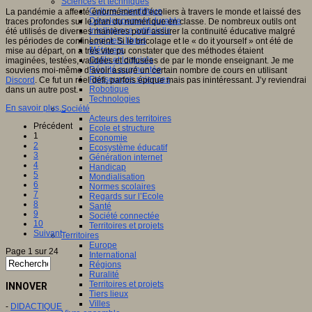
Sciences et techniques
Culture scientifique
La pandémie a affecté énormément d’écoliers à travers le monde et laissé des
Développement durable
traces profondes sur le plan du numérique en classe. De nombreux outils ont
Intelligence artificielle
été utilisés de diverses manières pour assurer la continuité éducative malgré
Logiciels libres
les périodes de confinement. Si le bricolage et le « do it yourself » ont été de
Métavers
mise au départ, on a très vite pu constater que des méthodes étaient
Outils et logiciels
imaginées, testées, validées et diffusées de par le monde enseignant. Je me
Réalité augmentée
souviens moi-même d’avoir assuré un certain nombre de cours en utilisant
Ressources sciences
Discord
. Ce fut un réel défi, parfois épique mais pas inintéressant. J’y reviendrai
Robotique
dans un autre post.
Technologies
En savoir plus...
Société
Acteurs des territoires
Précédent
Ecole et structure
1
Economie
2
Ecosystème éducatif
3
Génération internet
4
Handicap
5
Mondialisation
6
Normes scolaires
7
Regards sur l’Ecole
8
Santé
9
Société connectée
10
Territoires et projets
Suivant
Territoires
Europe
Page 1 sur 24
International
Régions
Ruralité
Territoires et projets
INNOVER
Tiers lieux
Villes
-
DIDACTIQUE