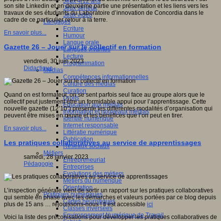
Jeux 4/12 ans
son site Linkedin et en deuxième partie une présentation et les liens vers les
Jeux sérieux
travaux de ses étudiants du Laboratoire d’innovation de Concordia dans le
Jeux vidéo
cadre de ce particulier retour à la terre.
Langages
Ecriture
En savoir plus...
Humour
Langue orale
Gazette 26 – Jouer sur le collectif en formation
Langues vivantes
Lecture
vendredi, 30 juin 2023
Programmation
Didactique
Médias
Compétences informationnelles
Culture des médias
Curation
Quand on est formateur, on se sent parfois seul face au groupe alors que le
Droits
collectif peut justement être un formidable appui pour l’apprentissage. Cette
Education aux médias
nouvelle gazette (12’10”) présente les différentes modalités d’organisation qui
Information et nouveaux médias
peuvent être mises en œuvre et les bénéfices que l’on peut en tirer.
Identité numérique
Internet responsable
En savoir plus...
Littératie numérique
Publication
Les pratiques collaboratives au service de apprentissages
Réseaux sociaux
Métiers
samedi, 28 janvier 2023
Entrepreneuriat
Pédagogie
Entreprises
Evolutions des métiers
Métiers du numérique
Orientation
L’inspection générale vient de sortir un rapport sur les pratiques collaboratives
Pratiques numériques
qui semble en phase avec les démarches et valeurs portées par ce blog depuis
Cartes heuristiques
plus de 15 ans … réjouissons-nous ! Il est accessible
ici
Classes inversées
Environnement Numérique de Travail
Voici la liste des préconisations pour développer les pratiques collaboratives de