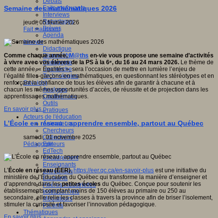
Débats
Faits marquants
Semaine des mathématiques 2026
Interviews
Reportages
jeudi, 05 février 2026
Brèves
Fait marquant
Agenda
Innover
Didactique
Dispositifs
Comme chaque année,
M@ths
en-vie vous propose une semaine d’activités
Pédagogie
à vivre avec vos élèves de la PS à la 6ᵉ, du 16 au 24 mars 2026.
Le thème de
Recherche
cette année, « Égalités », sera l’occasion de mettre en lumière l’enjeu de
Technologies
l’égalité filles-garçons en mathématiques, en questionnant les stéréotypes et en
Savoir(s)
renforçant la confiance de tous les élèves afin de garantir à chacune et à
Analyses
chacun les mêmes opportunités d’accès, de réussite et de projection dans les
Conférences
apprentissages mathématiques.
Outils
En savoir plus...
Pratiques
Acteurs de l'éducation
L’École en réseau : apprendre ensemble, partout au Québec
Animateurs
Chercheurs
Collectivités
samedi, 01 novembre 2025
Editeurs
Pédagogie
EdTech
Encadrement
Enseignants
L’
École en réseau (ÉER)
,
https://eer.qc.ca/en-savoir-plus
est une initiative du
Entreprises
ministère de l’Éducation du Québec qui transforme la manière d’enseigner et
Etudiants
d’apprendre dans les
petites écoles
du Québec. Conçue pour soutenir les
Filières industrielles
établissements comptant moins de 150 élèves au primaire ou 250 au
Institutionnels
secondaire, elle relie les classes à travers la province afin de briser l’isolement,
Médiateurs
stimuler la curiosité et favoriser l’innovation pédagogique.
Parents
Thématiques
En savoir plus...