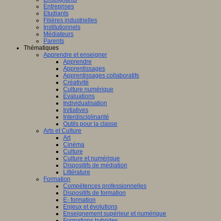
Entreprises
Etudiants
Filières industrielles
Institutionnels
Médiateurs
Parents
Thématiques
Apprendre et enseigner
Apprendre
Apprentissages
Apprentissages collaboratifs
Créativité
Culture numérique
Evaluations
Individualisation
Initiatives
Interdisciplinarité
Outils pour la classe
Arts et Culture
Art
Cinéma
Culture
Culture et numérique
Dispositifs de médiation
Littérature
Formation
Compétences professionnelles
Dispositifs de formation
E- formation
Enjeux et évolutions
Enseignement supérieur et numérique
Formations hybrides