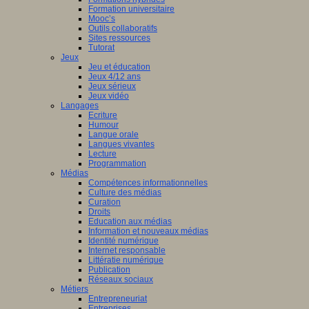
Formation universitaire
Mooc’s
Outils collaboratifs
Sites ressources
Tutorat
Jeux
Jeu et éducation
Jeux 4/12 ans
Jeux sérieux
Jeux vidéo
Langages
Ecriture
Humour
Langue orale
Langues vivantes
Lecture
Programmation
Médias
Compétences informationnelles
Culture des médias
Curation
Droits
Education aux médias
Information et nouveaux médias
Identité numérique
Internet responsable
Littératie numérique
Publication
Réseaux sociaux
Métiers
Entrepreneuriat
Entreprises