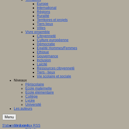
Europe
International
Régions
Ruralité
Territoires et projets
Tiers lieux
Villes
Vivre ensemble
Citoyenneté
Culture européenne
Démocratie
Egalité Hommes/Femmes
Ethique
Gouvernance
Inclusion
Laïcité
Ressources citoyenneté
Tiers - lieux
Vie scolaire et sociale
Niveaux
Périscolaire
Ecole maternelle
Ecole élémentaire
Collège
Lycée
Université
Les auteurs
Menu
S'abonner à ce flux RSS
S'informer