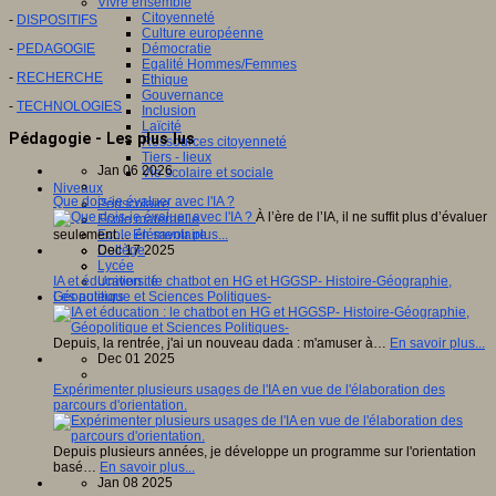
Vivre ensemble
Citoyenneté
-
DISPOSITIFS
Culture européenne
-
PEDAGOGIE
Démocratie
Egalité Hommes/Femmes
-
RECHERCHE
Ethique
Gouvernance
-
TECHNOLOGIES
Inclusion
Laïcité
Pédagogie - Les plus lus
Ressources citoyenneté
Tiers - lieux
Jan 06 2026
Vie scolaire et sociale
Niveaux
Que dois-je évaluer avec l'IA ?
Périscolaire
À l’ère de l’IA, il ne suffit plus d’évaluer
Ecole maternelle
seulement…
En savoir plus...
Ecole élémentaire
Dec 17 2025
Collège
Lycée
IA et éducation : le chatbot en HG et HGGSP- Histoire-Géographie,
Université
Géopolitique et Sciences Politiques-
Les auteurs
Depuis, la rentrée, j'ai un nouveau dada : m'amuser à…
En savoir plus...
Dec 01 2025
Expérimenter plusieurs usages de l'IA en vue de l'élaboration des
parcours d'orientation.
Depuis plusieurs années, je développe un programme sur l'orientation
basé…
En savoir plus...
Jan 08 2025