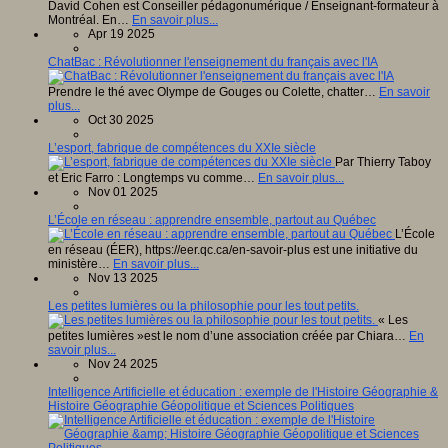
David Cohen est Conseiller pédagonumérique / Enseignant-formateur à
Montréal. En…
En savoir plus...
Apr 19 2025
ChatBac : Révolutionner l'enseignement du français avec l'IA
Prendre le thé avec Olympe de Gouges ou Colette, chatter…
En savoir
plus...
Oct 30 2025
L’esport, fabrique de compétences du XXIe siècle
Par Thierry Taboy
et Eric Farro : Longtemps vu comme…
En savoir plus...
Nov 01 2025
L’École en réseau : apprendre ensemble, partout au Québec
L’École
en réseau (ÉER), https://eer.qc.ca/en-savoir-plus est une initiative du
ministère…
En savoir plus...
Nov 13 2025
Les petites lumières ou la philosophie pour les tout petits.
« Les
petites lumières »est le nom d’une association créée par Chiara…
En
savoir plus...
Nov 24 2025
Intelligence Artificielle et éducation : exemple de l'Histoire Géographie &
Histoire Géographie Géopolitique et Sciences Politiques