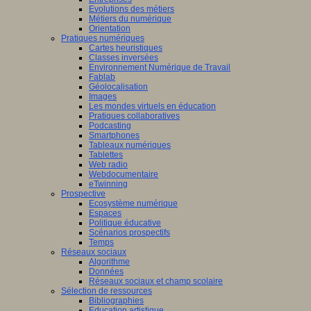
Evolutions des métiers
Métiers du numérique
Orientation
Pratiques numériques
Cartes heuristiques
Classes inversées
Environnement Numérique de Travail
Fablab
Géolocalisation
Images
Les mondes virtuels en éducation
Pratiques collaboratives
Podcasting
Smartphones
Tableaux numériques
Tablettes
Web radio
Webdocumentaire
eTwinning
Prospective
Ecosystème numérique
Espaces
Politique éducative
Scénarios prospectifs
Temps
Réseaux sociaux
Algorithme
Données
Réseaux sociaux et champ scolaire
Sélection de ressources
Bibliographies
Education artistique