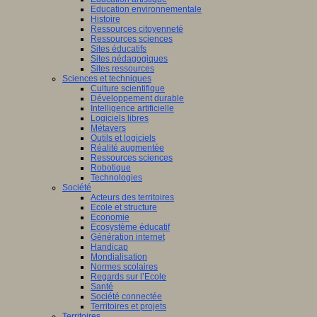
Education environnementale
Histoire
Ressources citoyenneté
Ressources sciences
Sites éducatifs
Sites pédagogiques
Sites ressources
Sciences et techniques
Culture scientifique
Développement durable
Intelligence artificielle
Logiciels libres
Métavers
Outils et logiciels
Réalité augmentée
Ressources sciences
Robotique
Technologies
Société
Acteurs des territoires
Ecole et structure
Economie
Ecosystème éducatif
Génération internet
Handicap
Mondialisation
Normes scolaires
Regards sur l’Ecole
Santé
Société connectée
Territoires et projets
Territoires