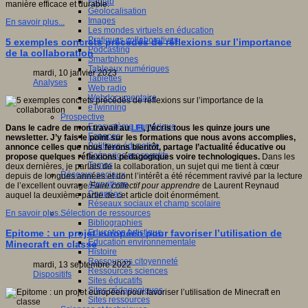
Fablab
manière efficace et durable.
Géolocalisation
Images
En savoir plus...
Les mondes virtuels en éducation
Pratiques collaboratives
5 exemples concrets précédés de réflexions sur l’importance
Podcasting
de la collaboration
Smartphones
Tableaux numériques
mardi, 10 janvier 2023
Tablettes
Analyses
Web radio
Webdocumentaire
eTwinning
Prospective
Ecosystème numérique
Dans le cadre de mon travail au
LFI
, j’écris tous les quinze jours une
Espaces
newsletter. J’y fais le point sur les formations que nous avons accomplies,
Politique éducative
annonce celles que nous ferons bientôt, partage l’actualité éducative ou
Scénarios prospectifs
propose quelques réflexions pédagogiques voire technologiques.
Dans les
Temps
deux dernières, je parlais de la collaboration, un sujet qui me tient à cœur
Réseaux sociaux
depuis de longues années et dont l’intérêt a été récemment ravivé par la lecture
Algorithme
de l’excellent ouvrage
Faire collectif pour apprendre
de Laurent Reynaud
Données
auquel la deuxième partie de cet article doit énormément.
Réseaux sociaux et champ scolaire
Sélection de ressources
En savoir plus...
Bibliographies
Education artistique
Epitome : un projet européen pour favoriser l’utilisation de
Education environnementale
Minecraft en classe
Histoire
Ressources citoyenneté
mardi, 13 septembre 2022
Ressources sciences
Dispositifs
Sites éducatifs
Sites pédagogiques
Sites ressources