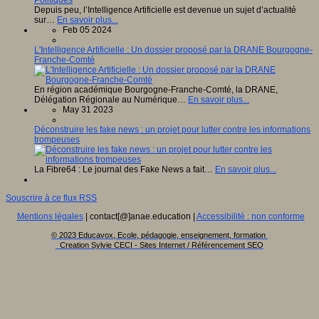
Depuis peu, l’Intelligence Artificielle est devenue un sujet d’actualité
sur…
En savoir plus...
Feb 05 2024
L'Intelligence Artificielle : Un dossier proposé par la DRANE Bourgogne-
Franche-Comté
En région académique Bourgogne-Franche-Comté, la DRANE,
Délégation Régionale au Numérique…
En savoir plus...
May 31 2023
Déconstruire les fake news : un projet pour lutter contre les informations
trompeuses
La Fibre64 : Le journal des Fake News a fait…
En savoir plus...
Souscrire à ce flux RSS
Mentions légales
| contact[@]anae.education |
Accessibilité : non conforme
© 2023 Educavox, Ecole, pédagogie, enseignement, formation
Creation Sylvie CECI - Sites Internet / Référencement SEO