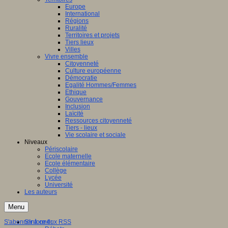
Europe
International
Régions
Ruralité
Territoires et projets
Tiers lieux
Villes
Vivre ensemble
Citoyenneté
Culture européenne
Démocratie
Egalité Hommes/Femmes
Ethique
Gouvernance
Inclusion
Laïcité
Ressources citoyenneté
Tiers - lieux
Vie scolaire et sociale
Niveaux
Périscolaire
Ecole maternelle
Ecole élémentaire
Collège
Lycée
Université
Les auteurs
Menu
S'abonner à ce flux RSS
S'informer