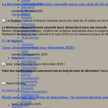
Débats
Faits marquants
Le Muséum national d’Histoire naturelle lance une série de 10 v
Interviews
Reportages
vendredi, 06 mars 2026
Brèves
Fait marquant
Agenda
Innover
Didactique
Dispositifs
Le Muséum national d’Histoire naturelle lance dimanche 8 mars une nouvelle s
Pédagogie
Barbier (@leapassionvintage), créatrice de contenus spécialisée dans la vulgarisa
Recherche
Madeleine Basseporte sera dévoilé le 8 mars 2026 sur les réseaux sociaux du 
Technologies
En savoir plus...
Savoir(s)
Analyses
1jour, 1énigme revient pour décembre 2025 !
Conférences
Outils
Pratiques
samedi, 29 novembre 2025
Acteurs de l'éducation
Dispositifs
Animateurs
Chercheurs
Collectivités
Faire des mathématiques autrement tout au long du mois de décembre ! Un cal
Editeurs
EdTech
Encadrement
Enseignants
Entreprises
Etudiants
En savoir plus...
Filières industrielles
Institutionnels
École nationale des ponts et chaussées : la science devient une
Médiateurs
Parents
lundi, 06 octobre 2025
Thématiques
Agenda