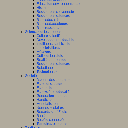
Education environnementale
Histoire
Ressources citoyenneté
Ressources sciences
Sites éducatifs
Sites pédagogiques
Sites ressources
Sciences et techniques
Culture scientifique
Développement durable
Intelligence artificielle
Logiciels libres
Métavers
Outils et logiciels
Réalité augmentée
Ressources sciences
Robotique
Technologies
Société
Acteurs des territoires
Ecole et structure
Economie
Ecosystème éducatif
Génération internet
Handicap
Mondialisation
Normes scolaires
Regards sur l’Ecole
Santé
Société connectée
Territoires et projets
Territoires