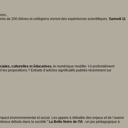
ons...
près de 200 élèves et collégiens vivront des expériences scientifiques.
Samedi 11
ales, culturelles et éducatives,
le numérique modifie- t-il profondément
 les propositions ? Extraits d’articles significatifs publiés récemment sur
 impact environnemental et social. Les appels à débattre des enjeux et de l’avenir
nombreux débats dans la société."
La Boîte Noire de l’IA
: un jeu pédagogique à