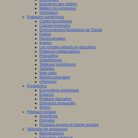
Evolutions des métiers
Métiers du numérique
Orientation
Pratiques numériques
Cartes heuristiques
Classes inversées
Environnement Numérique de Travail
Fablab
Géolocalisation
Images
Les mondes virtuels en éducation
Pratiques collaboratives
Podcasting
Smartphones
Tableaux numériques
Tablettes
Web radio
Webdocumentaire
eTwinning
Prospective
Ecosystème numérique
Espaces
Politique éducative
Scénarios prospectifs
Temps
Réseaux sociaux
Algorithme
Données
Réseaux sociaux et champ scolaire
Sélection de ressources
Bibliographies
Education artistique