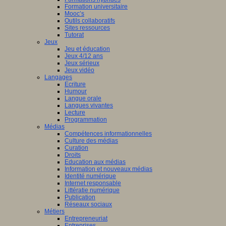
Formation universitaire
Mooc’s
Outils collaboratifs
Sites ressources
Tutorat
Jeux
Jeu et éducation
Jeux 4/12 ans
Jeux sérieux
Jeux vidéo
Langages
Ecriture
Humour
Langue orale
Langues vivantes
Lecture
Programmation
Médias
Compétences informationnelles
Culture des médias
Curation
Droits
Education aux médias
Information et nouveaux médias
Identité numérique
Internet responsable
Littératie numérique
Publication
Réseaux sociaux
Métiers
Entrepreneuriat
Entreprises