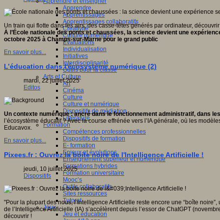
Apprendre et enseigner
Apprendre
Apprentissages
Apprentissages collaboratifs
Un train qui flotte dans les airs, des casse-têtes générés par ordinateur, découvr
Créativité
À l’École nationale des ponts et chaussées, la science devient une expérience
Culture numérique
octobre 2025 à Champs-sur-Marne pour le grand public
Evaluations
Individualisation
En savoir plus...
Initiatives
Interdisciplinarité
L’éducation dans l'écosystème numérique (2)
Outils pour la classe
Arts et Culture
mardi, 22 juillet 2025
Art
Editos
Cinéma
Culture
Culture et numérique
Dispositifs de médiation
Un contexte numérique : ancré dans le fonctionnement administratif, dans les
Littérature
l’écosystème éducatif ? Avec
la course effrénée vers l’IA générale, où les modèles
Formation
Educavox.
Compétences professionnelles
Dispositifs de formation
En savoir plus...
E- formation
Enjeux et évolutions
Pixees.fr : Ouvrez la boite noire de l'Intelligence Artificielle !
Enseignement supérieur et numérique
Formations hybrides
jeudi, 10 juillet 2025
Formation universitaire
Dispositifs
Mooc’s
Outils collaboratifs
Sites ressources
Tutorat
"Pour la plupart des nous, l’Intelligence Artificielle reste encore une “boîte noi
Jeux
de l’Intelligence Artificielle (IA) s’accélèrent depuis l’essor de ChatGPT (novembre
Jeu et éducation
découvrir !