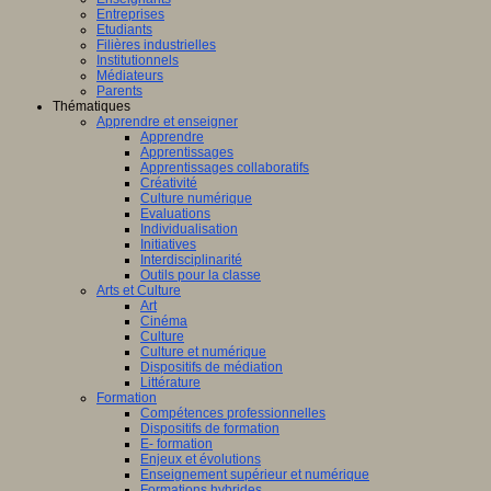
Entreprises
Etudiants
Filières industrielles
Institutionnels
Médiateurs
Parents
Thématiques
Apprendre et enseigner
Apprendre
Apprentissages
Apprentissages collaboratifs
Créativité
Culture numérique
Evaluations
Individualisation
Initiatives
Interdisciplinarité
Outils pour la classe
Arts et Culture
Art
Cinéma
Culture
Culture et numérique
Dispositifs de médiation
Littérature
Formation
Compétences professionnelles
Dispositifs de formation
E- formation
Enjeux et évolutions
Enseignement supérieur et numérique
Formations hybrides