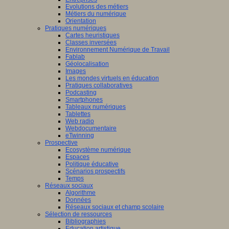
Evolutions des métiers
Métiers du numérique
Orientation
Pratiques numériques
Cartes heuristiques
Classes inversées
Environnement Numérique de Travail
Fablab
Géolocalisation
Images
Les mondes virtuels en éducation
Pratiques collaboratives
Podcasting
Smartphones
Tableaux numériques
Tablettes
Web radio
Webdocumentaire
eTwinning
Prospective
Ecosystème numérique
Espaces
Politique éducative
Scénarios prospectifs
Temps
Réseaux sociaux
Algorithme
Données
Réseaux sociaux et champ scolaire
Sélection de ressources
Bibliographies
Education artistique