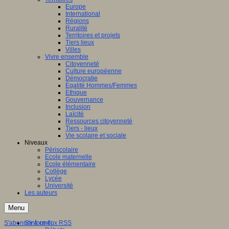
Europe
International
Régions
Ruralité
Territoires et projets
Tiers lieux
Villes
Vivre ensemble
Citoyenneté
Culture européenne
Démocratie
Egalité Hommes/Femmes
Ethique
Gouvernance
Inclusion
Laïcité
Ressources citoyenneté
Tiers - lieux
Vie scolaire et sociale
Niveaux
Périscolaire
Ecole maternelle
Ecole élémentaire
Collège
Lycée
Université
Les auteurs
Menu
S'abonner à ce flux RSS
S'informer