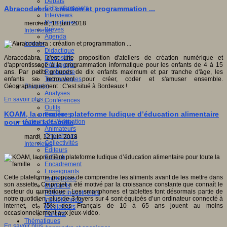
Débats
Faits marquants
Abracodabra : création et programmation ...
Interviews
Reportages
mercredi, 13 juin 2018
Brèves
Interviews
Agenda
Innover
Didactique
Dispositifs
Abracodabra, c'est une proposition d'ateliers de création numérique et
Pédagogie
d'apprentissage à la programmation informatique pour les enfants de 4 à 15
Recherche
ans. Par petits groupes de dix enfants maximum et par tranche d'âge, les
Technologies
enfants se retrouvent pour créer, coder et s'amuser ensemble.
Savoir(s)
Géographiquement : C'est situé à Bordeaux !
Analyses
En savoir plus...
Conférences
Outils
KOAM, la première plateforme ludique d’éducation alimentaire
Pratiques
Acteurs de l'éducation
pour toute la famille
Animateurs
Chercheurs
mardi, 12 juin 2018
Collectivités
Interviews
Editeurs
EdTech
Encadrement
Enseignants
Cette plateforme propose de comprendre les aliments avant de les mettre dans
Entreprises
son assiette. Ce projet a été motivé par la croissance constante que connaît le
Etudiants
secteur du numérique : Les smartphones et tablettes font désormais partie de
Filières industrielles
notre quotidien, plus de 3 foyers sur 4 sont équipés d’un ordinateur connecté à
Institutionnels
internet, et 75% des Français de 10 à 65 ans jouent au moins
Médiateurs
occasionnellement aux jeux-vidéo.
Parents
Thématiques
En savoir plus...