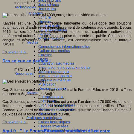
Jeux 4/12 ans
mercredi, 30 mai 2018
Jeux sérieux
Technologies
Jeux vidéo
Langages
Ecriture
Humour
Kalyzée est une Jeune Entreprise Innovante qui développe des solutions
Langue orale
automatiques d’analyse et d’enrichissement de contenus audiovisuels. Depuis
Langues vivantes
2016, la société commercialise une solution de captation audiovisuelle
Lecture
entièrement autonome pour filmer la prise de parole en public. Cette solution,
Programmation
conçue et développée par Kalyzée, est commercialisée sous la marque
Médias
KAST®.
Compétences informationnelles
Culture des médias
En savoir plus...
Curation
Droits
Des enjeux en partage !
Education aux médias
Information et nouveaux médias
mardi, 29 mai 2018
Identité numérique
Reportages
Internet responsable
Littératie numérique
Publication
Réseaux sociaux
Cap Sciences a accueilli, ce samedi 26 mai le Forum d’Educavox 2018 : « Tous
Métiers
en scène » organisé par l’An@é.
Entrepreneuriat
Entreprises
Cap Sciences, c’est d’abord un lieu qui a reçu l’an dernier 170 000 visiteurs, un
Evolutions des métiers
lieu d’une grande beauté au cœur d’une des plus belles villes d’Europe,
Métiers du numérique
Bordeaux, au bord de la Garonne, au pied du futuriste pont Chaban-Delmas, à
Orientation
deux pas de la toute nouvelle Cité du Vin.
Pratiques numériques
Cartes heuristiques
En savoir plus...
Classes inversées
Environnement Numérique de Travail
Aqui.fr : " Le Forum Educavox pour faire le lien entre