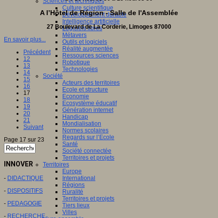
Sciences et techniques
Culture scientifique
A l’Hôtel de Région - Salle de l'Assemblée
Développement durable
Intelligence artificielle
27 Boulevard de La Corderie, Limoges 87000
Logiciels libres
Métavers
En savoir plus...
Outils et logiciels
Réalité augmentée
Précédent
Ressources sciences
12
Robotique
13
Technologies
14
Société
15
Acteurs des territoires
16
Ecole et structure
17
Economie
18
Ecosystème éducatif
19
Génération internet
20
Handicap
21
Mondialisation
Suivant
Normes scolaires
Regards sur l’Ecole
Page 17 sur 23
Santé
Société connectée
Territoires et projets
INNOVER
Territoires
Europe
-
DIDACTIQUE
International
Régions
-
DISPOSITIFS
Ruralité
Territoires et projets
-
PEDAGOGIE
Tiers lieux
Villes
-
RECHERCHE