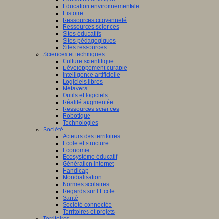
Education environnementale
Histoire
Ressources citoyenneté
Ressources sciences
Sites éducatifs
Sites pédagogiques
Sites ressources
Sciences et techniques
Culture scientifique
Développement durable
Intelligence artificielle
Logiciels libres
Métavers
Outils et logiciels
Réalité augmentée
Ressources sciences
Robotique
Technologies
Société
Acteurs des territoires
Ecole et structure
Economie
Ecosystème éducatif
Génération internet
Handicap
Mondialisation
Normes scolaires
Regards sur l’Ecole
Santé
Société connectée
Territoires et projets
Territoires