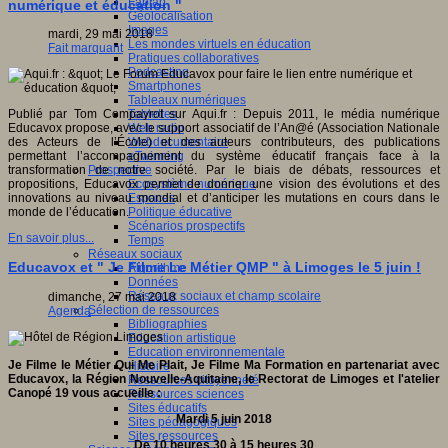
Fablab
numérique et éducation "
Géolocalisation
Images
mardi, 29 mai 2018
Les mondes virtuels en éducation
Fait marquant
Pratiques collaboratives
Podcasting
Smartphones
Tableaux numériques
Tablettes
Publié par Tom Compayrot sur Aqui.fr : Depuis 2011, le média numérique
Web radio
Educavox propose, avec le support associatif de l’An@é (Association Nationale
Webdocumentaire
des Acteurs de l’École) et des auteurs contributeurs, des publications
eTwinning
permettant l’accompagnement du système éducatif français face à la
Prospective
transformation de notre société. Par le biais de débats, ressources et
Ecosystème numérique
propositions, Educavox permet de donner une vision des évolutions et des
Espaces
innovations au niveau mondial et d’anticiper les mutations en cours dans le
Politique éducative
monde de l’éducation.
Scénarios prospectifs
En savoir plus...
Temps
Réseaux sociaux
Educavox et " Je Filme Le Métier QMP " à Limoges le 5 juin !
Algorithme
Données
Réseaux sociaux et champ scolaire
dimanche, 27 mai 2018
Sélection de ressources
Agenda
Bibliographies
Education artistique
Education environnementale
Je Filme le Métier Qui Me Plait, Je Filme Ma Formation en partenariat avec
Histoire
Educavox, la Région Nouvelle-Aquitaine, le Rectorat de Limoges et l'atelier
Ressources citoyenneté
Canopé 19 vous accueille :
Ressources sciences
Sites éducatifs
Mardi 5 juin 2018
Sites pédagogiques
Sites ressources
De 10 heures 30 à 15 heures 30