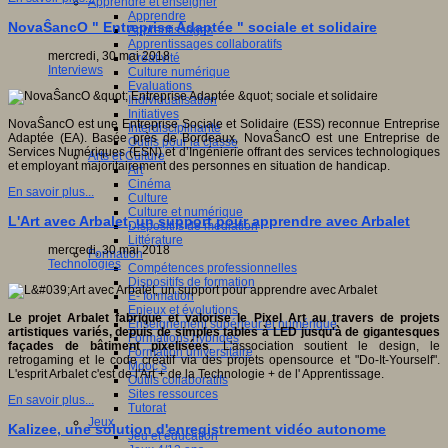
Apprendre et enseigner
Apprendre
NovaŜancO " Entreprise Adaptée " sociale et solidaire
Apprentissages
Apprentissages collaboratifs
mercredi, 30 mai 2018
Créativité
Interviews
Culture numérique
Evaluations
Individualisation
Initiatives
NovaŜancO est une Entreprise Sociale et Solidaire (ESS) reconnue Entreprise
Interdisciplinarité
Adaptée (EA). Basée près de Bordeaux, NovaŜancO est une Entreprise de
Outils pour la classe
Services Numériques (ESN) et d’Ingénierie offrant des services technologiques
Arts et Culture
et employant majoritairement des personnes en situation de handicap.
Art
Cinéma
En savoir plus...
Culture
Culture et numérique
L'Art avec Arbalet, un support pour apprendre avec Arbalet
Dispositifs de médiation
Littérature
mercredi, 30 mai 2018
Formation
Technologies
Compétences professionnelles
Dispositifs de formation
E- formation
Enjeux et évolutions
Le projet Arbalet fabrique et valorise le Pixel Art au travers de projets
Enseignement supérieur et numérique
artistiques variés, depuis de simples tables à LED jusqu'à de gigantesques
Formations hybrides
façades de bâtiment pixelisées
. L'association soutient le design, le
Formation universitaire
retrogaming et le code créatif via des projets opensource et "Do-It-Yourself".
Mooc’s
L'esprit Arbalet c'est de l'Art + de la Technologie + de l' Apprentissage.
Outils collaboratifs
Sites ressources
En savoir plus...
Tutorat
Jeux
Kalizee, une solution d'enregistrement vidéo autonome
Jeu et éducation