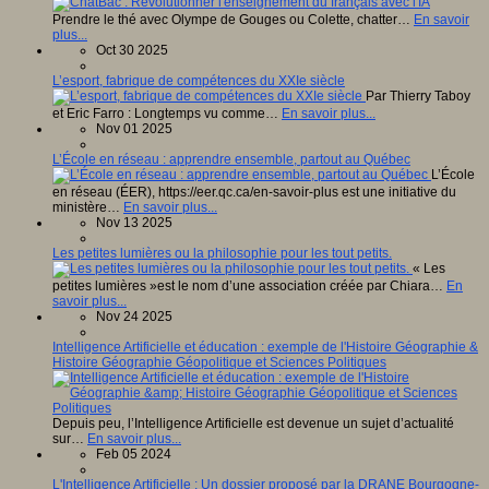
Prendre le thé avec Olympe de Gouges ou Colette, chatter…
En savoir
plus...
Oct 30 2025
L’esport, fabrique de compétences du XXIe siècle
Par Thierry Taboy
et Eric Farro : Longtemps vu comme…
En savoir plus...
Nov 01 2025
L’École en réseau : apprendre ensemble, partout au Québec
L’École
en réseau (ÉER), https://eer.qc.ca/en-savoir-plus est une initiative du
ministère…
En savoir plus...
Nov 13 2025
Les petites lumières ou la philosophie pour les tout petits.
« Les
petites lumières »est le nom d’une association créée par Chiara…
En
savoir plus...
Nov 24 2025
Intelligence Artificielle et éducation : exemple de l'Histoire Géographie &
Histoire Géographie Géopolitique et Sciences Politiques
Depuis peu, l’Intelligence Artificielle est devenue un sujet d’actualité
sur…
En savoir plus...
Feb 05 2024
L'Intelligence Artificielle : Un dossier proposé par la DRANE Bourgogne-