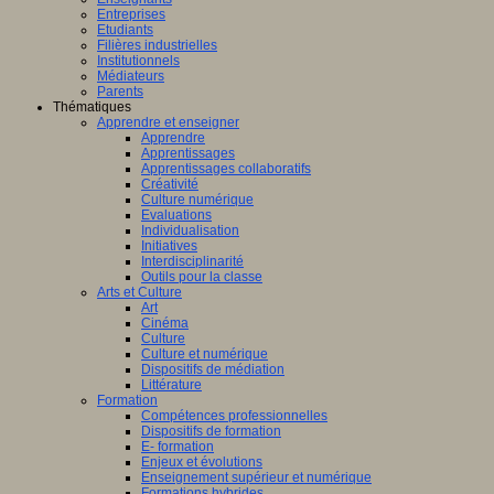
Entreprises
Etudiants
Filières industrielles
Institutionnels
Médiateurs
Parents
Thématiques
Apprendre et enseigner
Apprendre
Apprentissages
Apprentissages collaboratifs
Créativité
Culture numérique
Evaluations
Individualisation
Initiatives
Interdisciplinarité
Outils pour la classe
Arts et Culture
Art
Cinéma
Culture
Culture et numérique
Dispositifs de médiation
Littérature
Formation
Compétences professionnelles
Dispositifs de formation
E- formation
Enjeux et évolutions
Enseignement supérieur et numérique
Formations hybrides