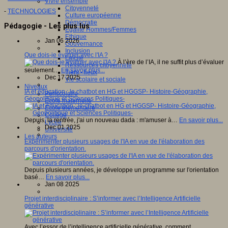
Vivre ensemble
Citoyenneté
-
TECHNOLOGIES
Culture européenne
Démocratie
Pédagogie - Les plus lus
Egalité Hommes/Femmes
Ethique
Jan 06 2026
Gouvernance
Inclusion
Que dois-je évaluer avec l'IA ?
Laïcité
À l’ère de l’IA, il ne suffit plus d’évaluer
Ressources citoyenneté
seulement…
En savoir plus...
Tiers - lieux
Dec 17 2025
Vie scolaire et sociale
Niveaux
IA et éducation : le chatbot en HG et HGGSP- Histoire-Géographie,
Périscolaire
Géopolitique et Sciences Politiques-
Ecole maternelle
Ecole élémentaire
Collège
Depuis, la rentrée, j'ai un nouveau dada : m'amuser à…
En savoir plus...
Lycée
Dec 01 2025
Université
Les auteurs
Expérimenter plusieurs usages de l'IA en vue de l'élaboration des
parcours d'orientation.
Depuis plusieurs années, je développe un programme sur l'orientation
basé…
En savoir plus...
Jan 08 2025
Projet interdisciplinaire : S’informer avec l’Intelligence Artificielle
générative
Avec l’essor de l’intelligence artificielle générative, comment