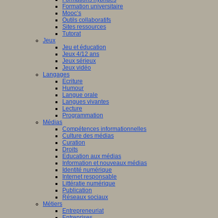
Formation universitaire
Mooc’s
Outils collaboratifs
Sites ressources
Tutorat
Jeux
Jeu et éducation
Jeux 4/12 ans
Jeux sérieux
Jeux vidéo
Langages
Ecriture
Humour
Langue orale
Langues vivantes
Lecture
Programmation
Médias
Compétences informationnelles
Culture des médias
Curation
Droits
Education aux médias
Information et nouveaux médias
Identité numérique
Internet responsable
Littératie numérique
Publication
Réseaux sociaux
Métiers
Entrepreneuriat
Entreprises