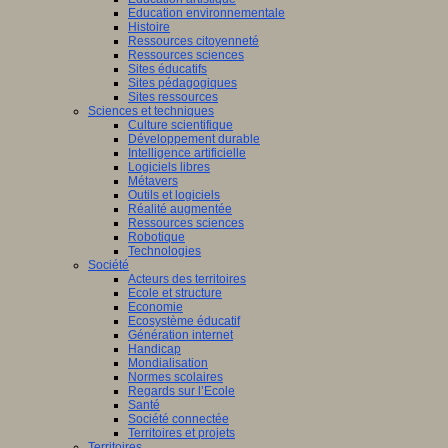
Education environnementale
Histoire
Ressources citoyenneté
Ressources sciences
Sites éducatifs
Sites pédagogiques
Sites ressources
Sciences et techniques
Culture scientifique
Développement durable
Intelligence artificielle
Logiciels libres
Métavers
Outils et logiciels
Réalité augmentée
Ressources sciences
Robotique
Technologies
Société
Acteurs des territoires
Ecole et structure
Economie
Ecosystème éducatif
Génération internet
Handicap
Mondialisation
Normes scolaires
Regards sur l’Ecole
Santé
Société connectée
Territoires et projets
Territoires