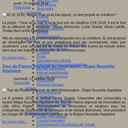
Jeux 4/12 ans
jeudi, 25 octobre 2018
Jeux sérieux
Pédagogie
Jeux vidéo
Langages
Ecriture
Humour
Le projet : "J’irai où tu iras" a vu le jour lors du créathon C2E 2018. Il est le fruit
Langue orale
de la réflexion de 5 étudiants : Oscar Demonda, Lucie Duarte, Alicia Latrille,
Langues vivantes
Tristan Beni et Eki Marguiraut.
Lecture
Programmation
Afin de répondre à la problématique proposée lors du créathon, ils ont proposé
Médias
de développer un outil et une plateforme pour les enseignants, mais pas
Compétences informationnelles
seulement. Leur concept est de mettre en réseau des écoles du monde entier,
Culture des médias
ainsi que des habitants anonymes de nombreux pays.
Curation
Droits
En savoir plus...
Education aux médias
Information et nouveaux médias
Tour de France Régional de l'Innovation : Etape Nouvelle-
Identité numérique
Aquitaine
Internet responsable
Littératie numérique
mercredi, 17 octobre 2018
Publication
Dispositifs
Réseaux sociaux
Métiers
Entrepreneuriat
Entreprises
Le 9 octobre 2018, le recteur Olivier Dugrip, Chancelier des Universités, a
Evolutions des métiers
ouvert l'étape Nouvelle-Aquitaine du Tour de France régional de l'innovation au
Métiers du numérique
côté d'Eric Papon, Vice-président de l'Innovation et relations avec les
Orientation
entreprises de l'Université de Bordeaux et de Gérard Blanchard, Vice-président
Pratiques numériques
en charge de l'Enseignement supérieur de la Région Nouvelle-Aquitaine.
Cartes heuristiques
Classes inversées
En savoir plus...
Environnement Numérique de Travail