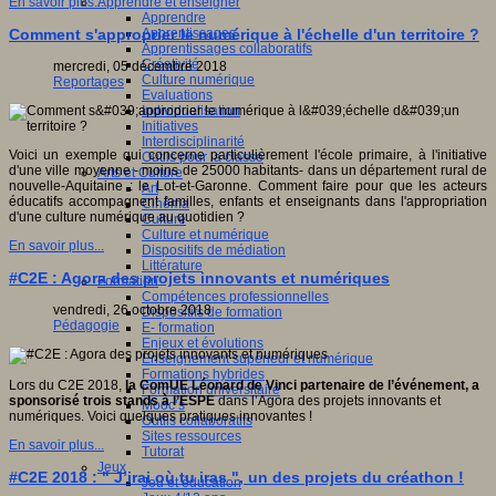
Apprendre et enseigner
En savoir plus...
Apprendre
Apprentissages
Comment s'approprier le numérique à l'échelle d'un territoire ?
Apprentissages collaboratifs
Créativité
mercredi, 05 décembre 2018
Culture numérique
Reportages
Evaluations
Individualisation
Initiatives
Interdisciplinarité
Voici un exemple qui concerne particulièrement l'école primaire, à l'initiative
Outils pour la classe
d'une ville moyenne - moins de 25000 habitants- dans un département rural de
Arts et Culture
nouvelle-Aquitaine : le Lot-et-Garonne. Comment faire pour que les acteurs
Art
éducatifs accompagnent familles, enfants et enseignants dans l'appropriation
Cinéma
d'une culture numérique au quotidien ?
Culture
Culture et numérique
En savoir plus...
Dispositifs de médiation
Littérature
#C2E : Agora des projets innovants et numériques
Formation
Compétences professionnelles
vendredi, 26 octobre 2018
Dispositifs de formation
Pédagogie
E- formation
Enjeux et évolutions
Enseignement supérieur et numérique
Formations hybrides
Lors du C2E 2018,
la ComUE Léonard de Vinci partenaire de l’événement, a
Formation universitaire
sponsorisé trois stands à l’ESPE
dans l’Agora des projets innovants et
Mooc’s
numériques. Voici quelques pratiques innovantes !
Outils collaboratifs
Sites ressources
En savoir plus...
Tutorat
Jeux
#C2E 2018 : " J’irai où tu iras ", un des projets du créathon !
Jeu et éducation