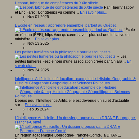
L’esport, fabrique de compétences du XXIe siècle
Par Thierry Taboy
et Eric Farro : Longtemps vu comme…
En savoir plus...
Nov 01 2025
L’École en réseau : apprendre ensemble, partout au Québec
L’École
en réseau (ÉER), https://eer.qc.ca/en-savoir-plus est une initiative du
ministère…
En savoir plus...
Nov 13 2025
Les petites lumières ou la philosophie pour les tout petits.
« Les
petites lumières »est le nom d’une association créée par Chiara…
En
savoir plus...
Nov 24 2025
Intelligence Artificielle et éducation : exemple de l'Histoire Géographie &
Histoire Géographie Géopolitique et Sciences Politiques
Depuis peu, l’Intelligence Artificielle est devenue un sujet d’actualité
sur…
En savoir plus...
Feb 05 2024
L'Intelligence Artificielle : Un dossier proposé par la DRANE Bourgogne-
Franche-Comté
En région académique Bourgogne-Franche-Comté, la DRANE,