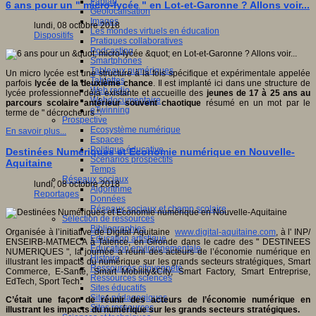
Fablab
6 ans pour un " micro-lycée " en Lot-et-Garonne ? Allons voir...
Géolocalisation
Images
lundi, 08 octobre 2018
Les mondes virtuels en éducation
Dispositifs
Pratiques collaboratives
Podcasting
Smartphones
Tableaux numériques
Un micro lycée est une structure à la fois spécifique et expérimentale appelée
Tablettes
parfois
lycée de la deuxième chance
. Il est implanté ici dans une structure de
Web radio
lycée professionnel déjà existante et accueille des
jeunes de 17 à 25 ans au
Webdocumentaire
parcours scolaire antérieur souvent chaotique
résumé en un mot par le
eTwinning
terme de " décrocheurs ".
Prospective
Ecosystème numérique
En savoir plus...
Espaces
Politique éducative
Destinées Numériques et Economie numérique en Nouvelle-
Scénarios prospectifs
Aquitaine
Temps
Réseaux sociaux
lundi, 08 octobre 2018
Algorithme
Reportages
Données
Réseaux sociaux et champ scolaire
Sélection de ressources
Bibliographies
Organisée à l’initiative de Digital Aquitaine
www.digital-aquitaine.com
, à l' INP/
Education artistique
ENSEIRB-MATMECA à Talence, en Gironde dans le cadre des " DESTINEES
Education environnementale
NUMERIQUES ", la journée a réuni des acteurs de l’économie numérique en
Histoire
illustrant les impacts du numérique sur les grands secteurs stratégiques, Smart
Ressources citoyenneté
Commerce, E-Santé, Smart Mobility&City, Smart Factory, Smart Entreprise,
Ressources sciences
EdTech, Sport Tech.
Sites éducatifs
Sites pédagogiques
C’était une façon de réunir des acteurs de l’économie numérique en
Sites ressources
illustrant les impacts du numérique sur les grands secteurs stratégiques.