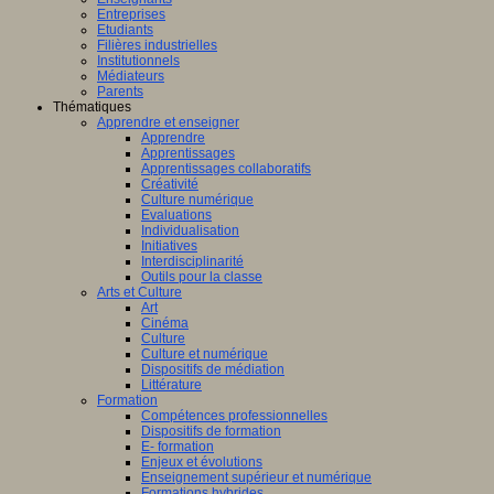
Entreprises
Etudiants
Filières industrielles
Institutionnels
Médiateurs
Parents
Thématiques
Apprendre et enseigner
Apprendre
Apprentissages
Apprentissages collaboratifs
Créativité
Culture numérique
Evaluations
Individualisation
Initiatives
Interdisciplinarité
Outils pour la classe
Arts et Culture
Art
Cinéma
Culture
Culture et numérique
Dispositifs de médiation
Littérature
Formation
Compétences professionnelles
Dispositifs de formation
E- formation
Enjeux et évolutions
Enseignement supérieur et numérique
Formations hybrides