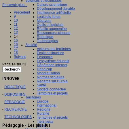
Sciences et techniques
Culture scientifique
En savoir plus...
Développement durable
Précédent
Intelligence artificielle
9
Logiciels libres
10
Métavers
11
Outils et logiciels
12
Réalité augmentée
13
Ressources sciences
14
Robotique
15
Technologies
16
Société
17
Acteurs des territoires
18
Ecole et structure
Suivant
Economie
Ecosystème éducatif
Page 14 sur 23
Génération internet
Handicap
Mondialisation
Normes scolaires
INNOVER
Regards sur l’Ecole
Santé
-
DIDACTIQUE
Société connectée
Territoires et projets
-
DISPOSITIFS
Territoires
Europe
-
PEDAGOGIE
International
-
RECHERCHE
Régions
Ruralité
-
TECHNOLOGIES
Territoires et projets
Tiers lieux
Pédagogie - Les plus lus
Villes