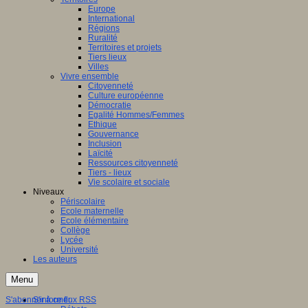
Europe
International
Régions
Ruralité
Territoires et projets
Tiers lieux
Villes
Vivre ensemble
Citoyenneté
Culture européenne
Démocratie
Egalité Hommes/Femmes
Ethique
Gouvernance
Inclusion
Laïcité
Ressources citoyenneté
Tiers - lieux
Vie scolaire et sociale
Niveaux
Périscolaire
Ecole maternelle
Ecole élémentaire
Collège
Lycée
Université
Les auteurs
Menu
S'abonner à ce flux RSS
S'informer