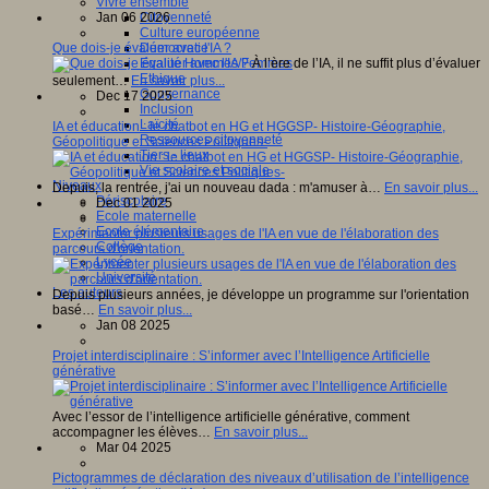
Vivre ensemble
Jan 06 2026
Citoyenneté
Culture européenne
Que dois-je évaluer avec l'IA ?
Démocratie
À l’ère de l’IA, il ne suffit plus d’évaluer
Egalité Hommes/Femmes
Ethique
seulement…
En savoir plus...
Gouvernance
Dec 17 2025
Inclusion
Laïcité
IA et éducation : le chatbot en HG et HGGSP- Histoire-Géographie,
Ressources citoyenneté
Géopolitique et Sciences Politiques-
Tiers - lieux
Vie scolaire et sociale
Niveaux
Depuis, la rentrée, j'ai un nouveau dada : m'amuser à…
En savoir plus...
Périscolaire
Dec 01 2025
Ecole maternelle
Ecole élémentaire
Expérimenter plusieurs usages de l'IA en vue de l'élaboration des
Collège
parcours d'orientation.
Lycée
Université
Les auteurs
Depuis plusieurs années, je développe un programme sur l'orientation
basé…
En savoir plus...
Jan 08 2025
Projet interdisciplinaire : S’informer avec l’Intelligence Artificielle
générative
Avec l’essor de l’intelligence artificielle générative, comment
accompagner les élèves…
En savoir plus...
Mar 04 2025
Pictogrammes de déclaration des niveaux d’utilisation de l’intelligence