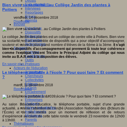
Débats
Faits marquants
Bien vivre sa scolarité…au Collège Jardin des plantes à
Interviews
Poitiers
Reportages
Brèves
vendredi, 14 décembre 2018
Agenda
Dispositifs
Innover
Didactique
Dispositifs
Pédagogie
Le collège Jardin des plantes est un collège de centre ville à Poitiers. Bien vivre
Recherche
sa scolarité, est un ensemble de dispositifs qui a pour objectif d’accompagner,
Technologies
soutenir et suivre le plus grand nombre d’élèves de la 6ème à la 3éme.
Il s’agit
Savoir(s)
bien de dispositifs d’accompagnement qui prennent là toute leur cohérence
Analyses
comme l’explique Vincent Tricoire le Principal Adjoint du collège qui nous
Conférences
invite au B.A.R mis à la disposition des élèves.
Outils
Pratiques
En savoir plus...
Acteurs de l'éducation
Animateurs
Le téléphone portable à l'école ? Pour quoi faire ? Et comment
Chercheurs
?
Collectivités
Editeurs
mardi, 11 décembre 2018
EdTech
Reportages
Encadrement
Enseignants
Entreprises
Etudiants
Au salon Educatec-Educatice, le téléphone portable, sujet d’une grande
Filières industrielles
actualité, a retenu l’attention de l’An@é (Association Nationale des @cteurs de
Institutionnels
l’École) et de ses invités pour un moment de réflexion et de retours
Médiateurs
d’expérience au cours de cette table ronde le vendredi 23 novembre de 12h00
Parents
à 13h00.
Thématiques