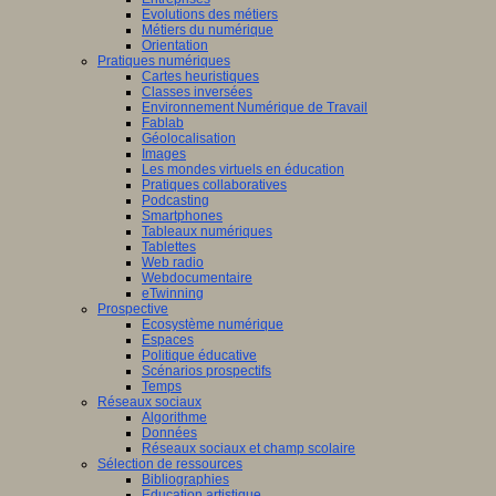
Evolutions des métiers
Métiers du numérique
Orientation
Pratiques numériques
Cartes heuristiques
Classes inversées
Environnement Numérique de Travail
Fablab
Géolocalisation
Images
Les mondes virtuels en éducation
Pratiques collaboratives
Podcasting
Smartphones
Tableaux numériques
Tablettes
Web radio
Webdocumentaire
eTwinning
Prospective
Ecosystème numérique
Espaces
Politique éducative
Scénarios prospectifs
Temps
Réseaux sociaux
Algorithme
Données
Réseaux sociaux et champ scolaire
Sélection de ressources
Bibliographies
Education artistique