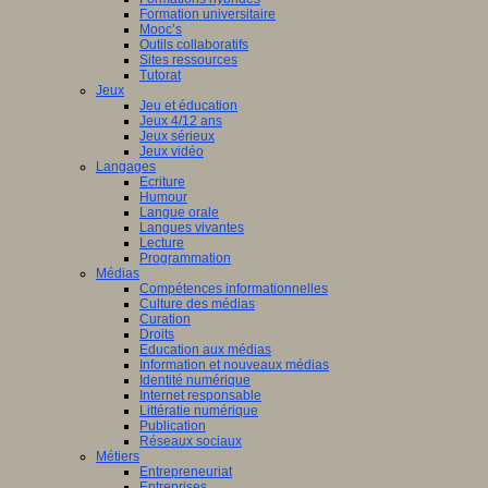
Formation universitaire
Mooc’s
Outils collaboratifs
Sites ressources
Tutorat
Jeux
Jeu et éducation
Jeux 4/12 ans
Jeux sérieux
Jeux vidéo
Langages
Ecriture
Humour
Langue orale
Langues vivantes
Lecture
Programmation
Médias
Compétences informationnelles
Culture des médias
Curation
Droits
Education aux médias
Information et nouveaux médias
Identité numérique
Internet responsable
Littératie numérique
Publication
Réseaux sociaux
Métiers
Entrepreneuriat
Entreprises