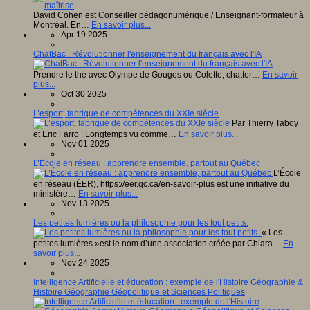
David Cohen est Conseiller pédagonumérique / Enseignant-formateur à
Montréal. En…
En savoir plus...
Apr 19 2025
ChatBac : Révolutionner l'enseignement du français avec l'IA
Prendre le thé avec Olympe de Gouges ou Colette, chatter…
En savoir
plus...
Oct 30 2025
L’esport, fabrique de compétences du XXIe siècle
Par Thierry Taboy
et Eric Farro : Longtemps vu comme…
En savoir plus...
Nov 01 2025
L’École en réseau : apprendre ensemble, partout au Québec
L’École
en réseau (ÉER), https://eer.qc.ca/en-savoir-plus est une initiative du
ministère…
En savoir plus...
Nov 13 2025
Les petites lumières ou la philosophie pour les tout petits.
« Les
petites lumières »est le nom d’une association créée par Chiara…
En
savoir plus...
Nov 24 2025
Intelligence Artificielle et éducation : exemple de l'Histoire Géographie &
Histoire Géographie Géopolitique et Sciences Politiques