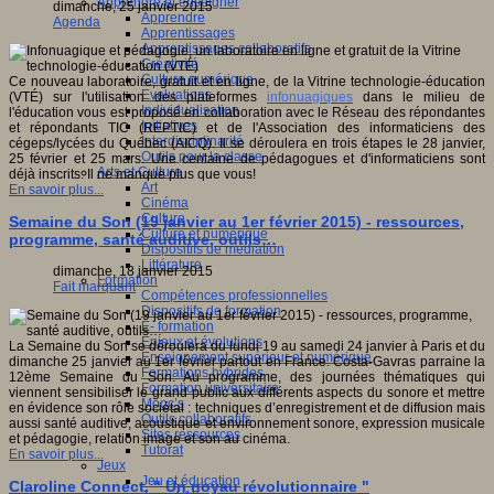
Apprendre et enseigner
dimanche, 25 janvier 2015
Apprendre
Agenda
Apprentissages
Apprentissages collaboratifs
Créativité
Culture numérique
Ce nouveau laboratoire, gratuit et en ligne, de la Vitrine technologie-éducation
Evaluations
(VTÉ) sur l'utilisation des plateformes
infonuagiques
dans le milieu de
Individualisation
l'éducation vous est proposé en collaboration avec le Réseau des répondantes
Initiatives
et répondants TIC (REPTIC) et de l'Association des informaticiens des
Interdisciplinarité
cégeps/lycées du Québec (AICQ). Il se déroulera en trois étapes le 28 janvier,
Outils pour la classe
25 février et 25 mars. Une centaine de pédagogues et d'informaticiens sont
Arts et Culture
déjà inscrits. Il ne manque plus que vous!
Art
En savoir plus...
Cinéma
Culture
Semaine du Son (19 janvier au 1er février 2015) - ressources,
Culture et numérique
programme, santé auditive, outils…
Dispositifs de médiation
Littérature
dimanche, 18 janvier 2015
Formation
Fait marquant
Compétences professionnelles
Dispositifs de formation
E- formation
Enjeux et évolutions
La Semaine du Son se déroulera du lundi 19 au samedi 24 janvier à Paris et du
Enseignement supérieur et numérique
dimanche 25 janvier au 1er février partout en France. Costa-Gavras parraine la
Formations hybrides
12ème Semaine du Son. Au programme, des journées thématiques qui
Formation universitaire
viennent sensibiliser le grand public aux différents aspects du sonore et mettre
Mooc’s
en évidence son rôle sociétal : techniques d’enregistrement et de diffusion mais
Outils collaboratifs
aussi santé auditive, acoustique et environnement sonore, expression musicale
Sites ressources
et pédagogie, relation image et son au cinéma.
Tutorat
En savoir plus...
Jeux
Jeu et éducation
Claroline Connect. " Un noyau révolutionnaire "