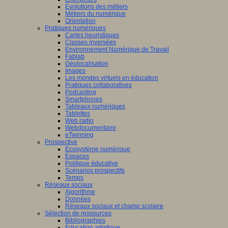
Evolutions des métiers
Métiers du numérique
Orientation
Pratiques numériques
Cartes heuristiques
Classes inversées
Environnement Numérique de Travail
Fablab
Géolocalisation
Images
Les mondes virtuels en éducation
Pratiques collaboratives
Podcasting
Smartphones
Tableaux numériques
Tablettes
Web radio
Webdocumentaire
eTwinning
Prospective
Ecosystème numérique
Espaces
Politique éducative
Scénarios prospectifs
Temps
Réseaux sociaux
Algorithme
Données
Réseaux sociaux et champ scolaire
Sélection de ressources
Bibliographies
Education artistique