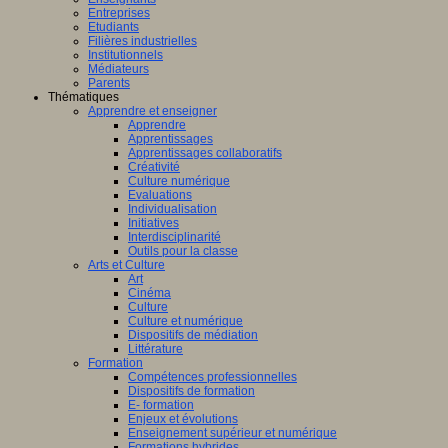
Entreprises
Etudiants
Filières industrielles
Institutionnels
Médiateurs
Parents
Thématiques
Apprendre et enseigner
Apprendre
Apprentissages
Apprentissages collaboratifs
Créativité
Culture numérique
Evaluations
Individualisation
Initiatives
Interdisciplinarité
Outils pour la classe
Arts et Culture
Art
Cinéma
Culture
Culture et numérique
Dispositifs de médiation
Littérature
Formation
Compétences professionnelles
Dispositifs de formation
E- formation
Enjeux et évolutions
Enseignement supérieur et numérique
Formations hybrides