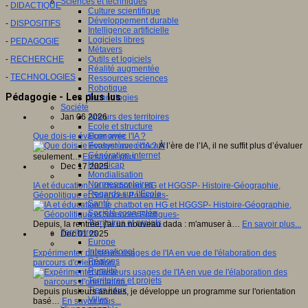
Sciences et techniques
-
DIDACTIQUE
Culture scientifique
Développement durable
-
DISPOSITIFS
Intelligence artificielle
Logiciels libres
-
PEDAGOGIE
Métavers
-
RECHERCHE
Outils et logiciels
Réalité augmentée
-
TECHNOLOGIES
Ressources sciences
Robotique
Pédagogie - Les plus lus
Technologies
Société
Jan 06 2026
Acteurs des territoires
Ecole et structure
Que dois-je évaluer avec l'IA ?
Economie
À l’ère de l’IA, il ne suffit plus d’évaluer
Ecosystème éducatif
Génération internet
seulement…
En savoir plus...
Handicap
Dec 17 2025
Mondialisation
Normes scolaires
IA et éducation : le chatbot en HG et HGGSP- Histoire-Géographie,
Regards sur l’Ecole
Géopolitique et Sciences Politiques-
Santé
Société connectée
Territoires et projets
Depuis, la rentrée, j'ai un nouveau dada : m'amuser à…
En savoir plus...
Territoires
Dec 01 2025
Europe
International
Expérimenter plusieurs usages de l'IA en vue de l'élaboration des
Régions
parcours d'orientation.
Ruralité
Territoires et projets
Tiers lieux
Depuis plusieurs années, je développe un programme sur l'orientation
Villes
basé…
En savoir plus...