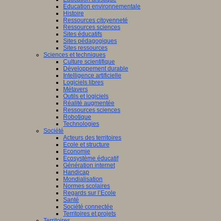
Education environnementale
Histoire
Ressources citoyenneté
Ressources sciences
Sites éducatifs
Sites pédagogiques
Sites ressources
Sciences et techniques
Culture scientifique
Développement durable
Intelligence artificielle
Logiciels libres
Métavers
Outils et logiciels
Réalité augmentée
Ressources sciences
Robotique
Technologies
Société
Acteurs des territoires
Ecole et structure
Economie
Ecosystème éducatif
Génération internet
Handicap
Mondialisation
Normes scolaires
Regards sur l’Ecole
Santé
Société connectée
Territoires et projets
Territoires