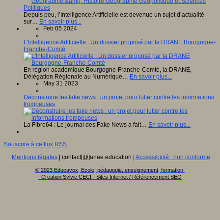
Depuis peu, l’Intelligence Artificielle est devenue un sujet d’actualité
sur…
En savoir plus...
Feb 05 2024
L'Intelligence Artificielle : Un dossier proposé par la DRANE Bourgogne-
Franche-Comté
En région académique Bourgogne-Franche-Comté, la DRANE,
Délégation Régionale au Numérique…
En savoir plus...
May 31 2023
Déconstruire les fake news : un projet pour lutter contre les informations
trompeuses
La Fibre64 : Le journal des Fake News a fait…
En savoir plus...
Souscrire à ce flux RSS
Mentions légales
| contact[@]anae.education |
Accessibilité : non conforme
© 2023 Educavox, Ecole, pédagogie, enseignement, formation
Creation Sylvie CECI - Sites Internet / Référencement SEO