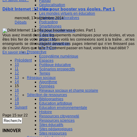
En savoir plus...
Fablab
Géolocalisation
Débit Internet :12 clés pour booster vos écoles. Part 1
Images
Les mondes virtuels en éducation
Pratiques collaboratives
mercredi, 17 septembre 2014
Podcasting
Débats
Smartphones
Tableaux numériques
Tablettes
Vous avez investi dans des équipements numériques pour vos écoles, et vous
Web radio
êtes très fier de votre projet ! Mais voilà les connexions sont à la traîne…et les
Webdocumentaire
enseignants se découragent devant ces pages internet qui n’en finissent pas
eTwinning
de s’ouvrir. Alors que faire ? Comment passer en haut, voire très haut débit ?
Prospective
En savoir plus...
Ecosystème numérique
Précédent
Espaces
10
Politique éducative
11
Scénarios prospectifs
12
Temps
13
Réseaux sociaux
14
Algorithme
15
Données
16
Réseaux sociaux et champ scolaire
17
Sélection de ressources
18
Bibliographies
19
Education artistique
Suivant
Education environnementale
Histoire
Page 15 sur 22
Ressources citoyenneté
Ressources sciences
Sites éducatifs
Sites pédagogiques
INNOVER
Sites ressources