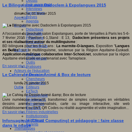
Débats
Faits marquants
Le Bilinguisme avec Dadoclem à Expolangues 2015
Interviews
Reportages
dimanche, 01 février 2015
Brèves
Agenda
Agenda
Innover
Didactique
Dispositifs
A l'occasion du prochain salon Expolangues, porte de Versailles à Paris les 5-6-
Pédagogie
7 février 2015 - Pavillon 4-1,Stand : E 13,
Dadoclem
présentera ses projets
Recherche
et ses réalisations autour du multilinguisme
:
Technologies
BD bilingues pour les 8-12 ans :
La marmite-O-langues.
Exposition "
Langues
Savoir(s)
en Bulles
" sur le multilinguisme, soutenue par la Région Aquitaine-Euskadi.
Analyses
Application numérique collaborative Inter-School.net
, soutenue par la région
Conférences
Aquitaine et réalisée en partenariat avec Tamaplace.
Outils
En savoir plus...
Pratiques
Acteurs de l'éducation
Le Cahier de Dessin Animé & Box de lecture
Animateurs
Chercheurs
Collectivités
lundi, 26 janvier 2015
Editeurs
Outils
EdTech
Encadrement
Enseignants
Livre numérique interactif, transformez de simples coloriages en véritables
Entreprises
dessins animés personnalisés, carte ou image interactive, site web
Etudiants
d'établissement ou ENT, QR Codes ou réalité augmentée et votre imagination...
Filières industrielles
En savoir plus...
Institutionnels
Médiateurs
Infonuagique (Cloud Computing) et pédagogie : faire classe
Parents
dans le nuage
Thématiques