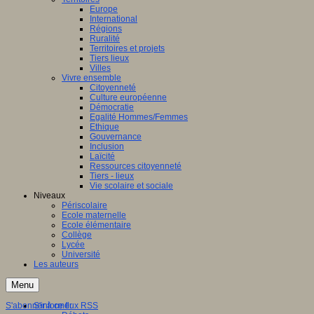
Europe
International
Régions
Ruralité
Territoires et projets
Tiers lieux
Villes
Vivre ensemble
Citoyenneté
Culture européenne
Démocratie
Egalité Hommes/Femmes
Ethique
Gouvernance
Inclusion
Laïcité
Ressources citoyenneté
Tiers - lieux
Vie scolaire et sociale
Niveaux
Périscolaire
Ecole maternelle
Ecole élémentaire
Collège
Lycée
Université
Les auteurs
Menu
S'abonner à ce flux RSS
S'informer