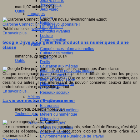
Jeux 4/12 ans
Jeux sérieux
mardi, 07 octobre 2014
Jeux vidéo
Outils
Langages
Ecriture
Humour
Claroline Connect, un noyau révolutionnaire !
Langue orale
Publié sur le site
www.awt.be
Langues vivantes
En savoir plus...
Lecture
Programmation
Google Drive pour gérer les productions numériques d’une
Médias
classe
Compétences informationnelles
Culture des médias
dimanche, 28 septembre 2014
Curation
Outils
Droits
Education aux médias
Information et nouveaux médias
Chaque enseignant(e) sait combien il peut être difficile de gérer les projets
Identité numérique
numériques des élèves de 1er cycle. Que ce soit des productions écrites, des
Internet responsable
dessins ou autres, il est intéressant de pouvoir conserver ceux-ci dans un
Littératie numérique
endroit sécuritaire et accessible partout.
Publication
En savoir plus...
Réseaux sociaux
Métiers
La vie connectée #6 - Consommer
Entrepreneuriat
Entreprises
mercredi, 24 septembre 2014
Evolutions des métiers
Technologies
Métiers du numérique
Orientation
Pratiques numériques
Le e-commerce et les objets communiquants, selon Joël de Rosnay, c'est déjà
Cartes heuristiques
(presque) dépassé... Place à la production d'objets à la carte grâce aux
Classes inversées
imprimantes 3D !
Environnement Numérique de Travail