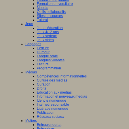
Formation universitaire
Mooc’s
Outils collaboratifs
Sites ressources
Tutorat
Jeux
Jeu et éducation
Jeux 4/12 ans
Jeux sérieux
Jeux vidéo
Langages
Ecriture
Humour
Langue orale
Langues vivantes
Lecture
Programmation
Médias
Compétences informationnelles
Culture des médias
Curation
Droits
Education aux médias
Information et nouveaux médias
Identité numérique
Internet responsable
Littératie numérique
Publication
Réseaux sociaux
Métiers
Entrepreneuriat
Entreprises