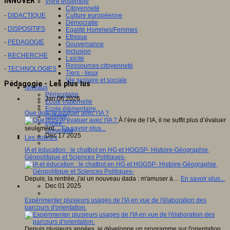
INNOVER
Vivre ensemble
Citoyenneté
-
DIDACTIQUE
Culture européenne
Démocratie
-
DISPOSITIFS
Egalité Hommes/Femmes
Ethique
-
PEDAGOGIE
Gouvernance
Inclusion
-
RECHERCHE
Laïcité
Ressources citoyenneté
-
TECHNOLOGIES
Tiers - lieux
Vie scolaire et sociale
Pédagogie - Les plus lus
Niveaux
Périscolaire
Jan 06 2026
Ecole maternelle
Ecole élémentaire
Que dois-je évaluer avec l'IA ?
Collège
À l’ère de l’IA, il ne suffit plus d’évaluer
Lycée
seulement…
En savoir plus...
Université
Dec 17 2025
Les auteurs
IA et éducation : le chatbot en HG et HGGSP- Histoire-Géographie,
Géopolitique et Sciences Politiques-
Depuis, la rentrée, j'ai un nouveau dada : m'amuser à…
En savoir plus...
Dec 01 2025
Expérimenter plusieurs usages de l'IA en vue de l'élaboration des
parcours d'orientation.
Depuis plusieurs années, je développe un programme sur l'orientation