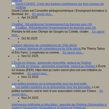
maîtrise
David Cohen est Conseiller pédagonumérique / Enseignant-formateur à
Montréal. En…
En savoir plus...
Apr 19 2025
ChatBac : Révolutionner l'enseignement du français avec l'IA
Prendre le thé avec Olympe de Gouges ou Colette, chatter…
En savoir
plus...
Oct 30 2025
L’esport, fabrique de compétences du XXIe siècle
Par Thierry Taboy
et Eric Farro : Longtemps vu comme…
En savoir plus...
Nov 01 2025
L’École en réseau : apprendre ensemble, partout au Québec
L’École
en réseau (ÉER), https://eer.qc.ca/en-savoir-plus est une initiative du
ministère…
En savoir plus...
Nov 13 2025
Les petites lumières ou la philosophie pour les tout petits.
« Les
petites lumières »est le nom d’une association créée par Chiara…
En
savoir plus...
Nov 24 2025
Intelligence Artificielle et éducation : exemple de l'Histoire Géographie &
Histoire Géographie Géopolitique et Sciences Politiques