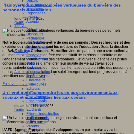
Débats
Faits marquants
Plaidoyer pour les retombées vertueuses du bien-être des
Interviews
personnels d’éducation
Reportages
Brèves
lundi, 19 mai 2025
Agenda
Outils
Innover
Didactique
Dispositifs
Pédagogie
Recherche
Notre École au défi du bien-être de ses personnels : Des recherches et des
Technologies
expériences qui réenchantent les métiers de l’éducation :
Sous la direction
Savoir(s)
de
Aziz Jellab et Christophe Marsollier
vient de paraitre une œuvre collective
Analyses
qui montre comment le bien-être est constitutif de la réussite scolaire et de
Conférences
l’engagement professionnel des personnels. Cet ouvrage identifie des pistes
Outils
concrètes susceptibles d’améliorer leur qualité de vie au travail et de
Pratiques
réenchanter le rapport à leur métier. La thématique du bien-être des personnels
Acteurs de l'éducation
enseignants et d’éducation est un sujet émergent qui tend progressivement à
Animateurs
constituer une impérative priorité.
Chercheurs
En savoir plus...
Collectivités
Editeurs
Un livret pour comprendre les enjeux environnementaux,
EdTech
Encadrement
sociaux et économiques liés aux océans
Enseignants
Entreprises
dimanche, 13 avril 2025
Etudiants
Outils
Filières industrielles
Institutionnels
Médiateurs
Parents
L’AFD, Agence Française du développement, en partenariat avec le
Thématiques