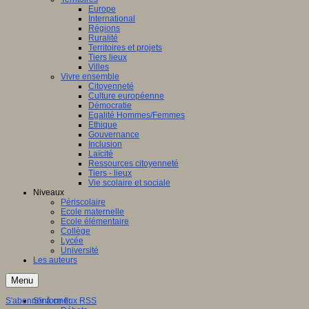
Europe
International
Régions
Ruralité
Territoires et projets
Tiers lieux
Villes
Vivre ensemble
Citoyenneté
Culture européenne
Démocratie
Egalité Hommes/Femmes
Ethique
Gouvernance
Inclusion
Laïcité
Ressources citoyenneté
Tiers - lieux
Vie scolaire et sociale
Niveaux
Périscolaire
Ecole maternelle
Ecole élémentaire
Collège
Lycée
Université
Les auteurs
Menu
S'abonner à ce flux RSS
S'informer