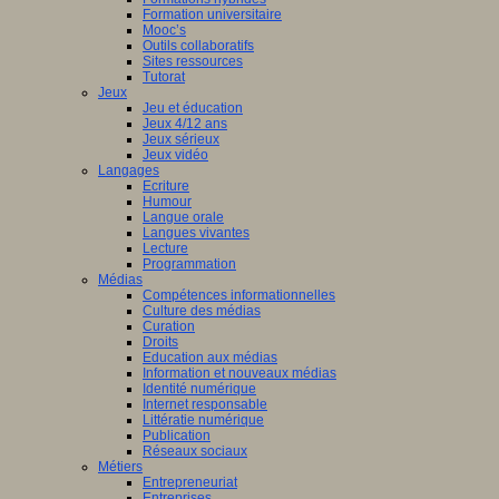
Formation universitaire
Mooc’s
Outils collaboratifs
Sites ressources
Tutorat
Jeux
Jeu et éducation
Jeux 4/12 ans
Jeux sérieux
Jeux vidéo
Langages
Ecriture
Humour
Langue orale
Langues vivantes
Lecture
Programmation
Médias
Compétences informationnelles
Culture des médias
Curation
Droits
Education aux médias
Information et nouveaux médias
Identité numérique
Internet responsable
Littératie numérique
Publication
Réseaux sociaux
Métiers
Entrepreneuriat
Entreprises