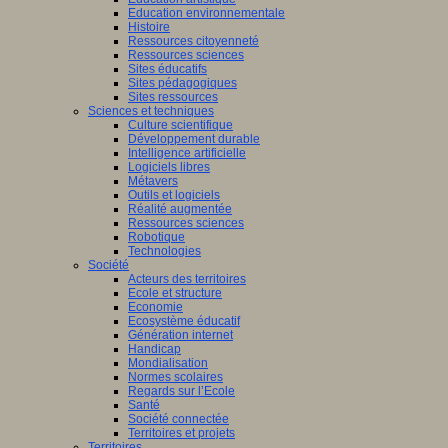
Education environnementale
Histoire
Ressources citoyenneté
Ressources sciences
Sites éducatifs
Sites pédagogiques
Sites ressources
Sciences et techniques
Culture scientifique
Développement durable
Intelligence artificielle
Logiciels libres
Métavers
Outils et logiciels
Réalité augmentée
Ressources sciences
Robotique
Technologies
Société
Acteurs des territoires
Ecole et structure
Economie
Ecosystème éducatif
Génération internet
Handicap
Mondialisation
Normes scolaires
Regards sur l’Ecole
Santé
Société connectée
Territoires et projets
Territoires