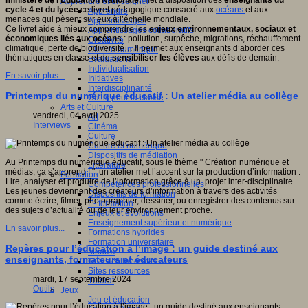
ministère de l’Éducation Nationale,
met à disposition des
enseignants du
Apprendre et enseigner
cycle 4 et du lycée
ce livret pédagogique consacré aux
océans
et aux
Apprendre
menaces qui pèsent sur eux à l’échelle mondiale.
Apprentissages
Ce livret aide à mieux comprendre les
enjeux environnementaux, sociaux et
Apprentissages collaboratifs
économiques liés aux océans
: pollution, surpêche, migrations, réchauffement
Créativité
climatique, perte de biodiversité… Il permet aux enseignants d’aborder ces
Culture numérique
thématiques en classe et de
sensibiliser les élèves
aux défis de demain.
Evaluations
Individualisation
En savoir plus...
Initiatives
Interdisciplinarité
Printemps du numérique éducatif : Un atelier média au collège
Outils pour la classe
Arts et Culture
vendredi, 04 avril 2025
Art
Interviews
Cinéma
Culture
Culture et numérique
Dispositifs de médiation
Au Printemps du numérique éducatif, sous le thème " Création numérique et
Littérature
médias, ça s’apprend ! ", un atelier met l’accent sur la production d’information :
Formation
Lire, analyser et produire de l’information grâce à un projet inter-disciplinaire.
Compétences professionnelles
Les jeunes deviennent des créateurs d’information à travers des activités
Dispositifs de formation
comme écrire, filmer, photographier, dessiner, ou enregistrer des contenus sur
E- formation
des sujets d’actualité ou de leur environnement proche.
Enjeux et évolutions
Enseignement supérieur et numérique
En savoir plus...
Formations hybrides
Formation universitaire
Repères pour l’éducation à l’image : un guide destiné aux
Mooc’s
enseignants, formateurs et éducateurs
Outils collaboratifs
Sites ressources
mardi, 17 septembre 2024
Tutorat
Outils
Jeux
Jeu et éducation