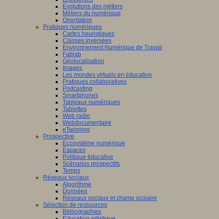
Evolutions des métiers
Métiers du numérique
Orientation
Pratiques numériques
Cartes heuristiques
Classes inversées
Environnement Numérique de Travail
Fablab
Géolocalisation
Images
Les mondes virtuels en éducation
Pratiques collaboratives
Podcasting
Smartphones
Tableaux numériques
Tablettes
Web radio
Webdocumentaire
eTwinning
Prospective
Ecosystème numérique
Espaces
Politique éducative
Scénarios prospectifs
Temps
Réseaux sociaux
Algorithme
Données
Réseaux sociaux et champ scolaire
Sélection de ressources
Bibliographies
Education artistique