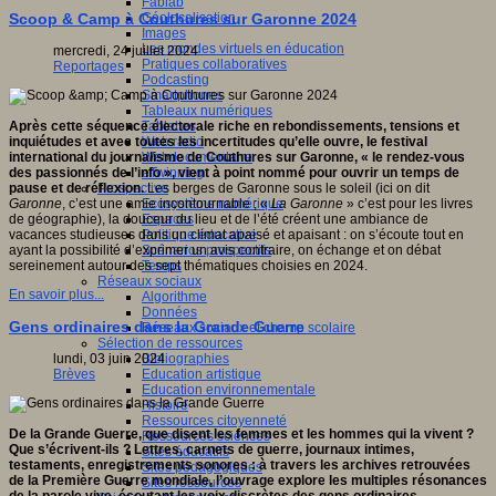
Fablab
Géolocalisation
Scoop & Camp à Couthures sur Garonne 2024
Images
Les mondes virtuels en éducation
mercredi, 24 juillet 2024
Pratiques collaboratives
Reportages
Podcasting
Smartphones
Tableaux numériques
Tablettes
Après cette séquence électorale riche en rebondissements, tensions et
Web radio
inquiétudes et avec toutes les incertitudes qu’elle ouvre, le festival
Webdocumentaire
international du journalisme de Couthures sur Garonne, « le rendez-vous
eTwinning
des passionnés de l’info », vient à point nommé pour ouvrir un temps de
Prospective
pause et de réflexion.
Les berges de Garonne sous le soleil (ici on dit
Ecosystème numérique
Garonne
, c’est une amie incontournable ; «
La Garonne
» c’est pour les livres
Espaces
de géographie), la douceur du lieu et de l’été créent une ambiance de
Politique éducative
vacances studieuses dans un climat apaisé et apaisant : on s’écoute tout en
Scénarios prospectifs
ayant la possibilité d’exprimer un avis contraire, on échange et on débat
Temps
sereinement autour des sept thématiques choisies en 2024.
Réseaux sociaux
En savoir plus...
Algorithme
Données
Gens ordinaires dans la Grande Guerre
Réseaux sociaux et champ scolaire
Sélection de ressources
Bibliographies
lundi, 03 juin 2024
Education artistique
Brèves
Education environnementale
Histoire
Ressources citoyenneté
De la Grande Guerre, que disent les femmes et les hommes qui la vivent ?
Ressources sciences
Que s’écrivent-ils ? Lettres, carnets de guerre, journaux intimes,
Sites éducatifs
testaments, enregistrements sonores : à travers les archives retrouvées
Sites pédagogiques
de la Première Guerre mondiale, l’ouvrage explore les multiples résonances
Sites ressources