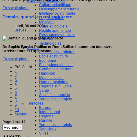
de la parole vive, écoutant les voix discrètes des gens ordinaires.
Sciences et techniques
Culture scientifique
En savoir plus...
Développement durable
Intelligence artificielle
Demain, quand je serai architecte
Logiciels libres
Métavers
lundi, 06 mai 2024
Outils et logiciels
Brèves
Réalité augmentée
Ressources sciences
Robotique
Technologies
De Sophie Bordet-Petillon et Rémi Saillard : comment découvrir
Société
l'architecture et l'urbanisme...
Acteurs des territoires
Ecole et structure
En savoir plus...
Economie
Ecosystème éducatif
Précédent
Génération internet
1
Handicap
2
Mondialisation
3
Normes scolaires
4
Regards sur l’Ecole
5
Santé
6
Société connectée
7
Territoires et projets
8
Territoires
9
Europe
10
International
Suivant
Régions
Ruralité
Page 1 sur 17
Territoires et projets
Tiers lieux
Villes