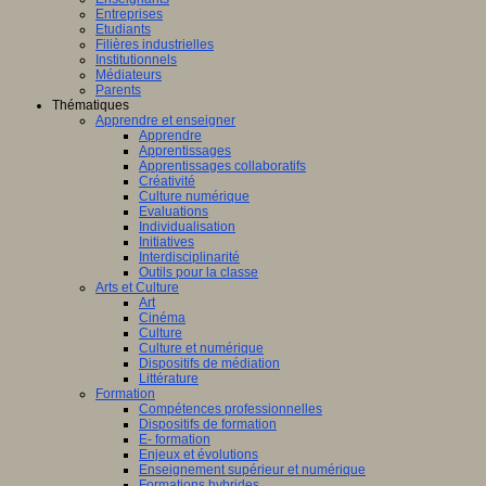
Entreprises
Etudiants
Filières industrielles
Institutionnels
Médiateurs
Parents
Thématiques
Apprendre et enseigner
Apprendre
Apprentissages
Apprentissages collaboratifs
Créativité
Culture numérique
Evaluations
Individualisation
Initiatives
Interdisciplinarité
Outils pour la classe
Arts et Culture
Art
Cinéma
Culture
Culture et numérique
Dispositifs de médiation
Littérature
Formation
Compétences professionnelles
Dispositifs de formation
E- formation
Enjeux et évolutions
Enseignement supérieur et numérique
Formations hybrides