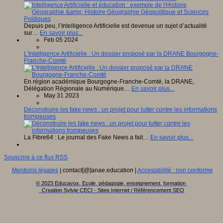
Depuis peu, l’Intelligence Artificielle est devenue un sujet d’actualité
sur…
En savoir plus...
Feb 05 2024
L'Intelligence Artificielle : Un dossier proposé par la DRANE Bourgogne-
Franche-Comté
En région académique Bourgogne-Franche-Comté, la DRANE,
Délégation Régionale au Numérique…
En savoir plus...
May 31 2023
Déconstruire les fake news : un projet pour lutter contre les informations
trompeuses
La Fibre64 : Le journal des Fake News a fait…
En savoir plus...
Souscrire à ce flux RSS
Mentions légales
| contact[@]anae.education |
Accessibilité : non conforme
© 2023 Educavox, Ecole, pédagogie, enseignement, formation
Creation Sylvie CECI - Sites Internet / Référencement SEO