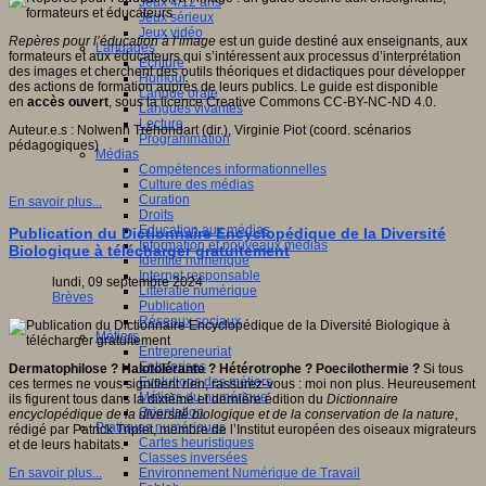
Jeux 4/12 ans
Jeux sérieux
Jeux vidéo
Repères pour l’éducation à l’image
est un guide destiné aux enseignants, aux
Langages
formateurs et aux éducateurs qui s’intéressent aux processus d’interprétation
Ecriture
des images et cherchent des outils théoriques et didactiques pour développer
Humour
des actions de formation auprès de leurs publics. Le guide est disponible
Langue orale
en
accès ouvert
, sous la licence Creative Commons CC-BY-NC-ND 4.0.
Langues vivantes
Lecture
Auteur.e.s : Nolwenn Tréhondart (dir.), Virginie Piot (coord. scénarios
Programmation
pédagogiques)
Médias
Compétences informationnelles
Culture des médias
Curation
En savoir plus...
Droits
Education aux médias
Publication du Dictionnaire Encyclopédique de la Diversité
Information et nouveaux médias
Biologique à télécharger gratuitement
Identité numérique
Internet responsable
lundi, 09 septembre 2024
Littératie numérique
Brèves
Publication
Réseaux sociaux
Métiers
Entrepreneuriat
Entreprises
Dermatophilose ? Halotolérante ? Hétérotrophe ? Poecilothermie ?
Si tous
Evolutions des métiers
ces termes ne vous signifient rien, rassurez-vous : moi non plus. Heureusement
Métiers du numérique
ils figurent tous dans la dixième et dernière édition du
Dictionnaire
Orientation
encyclopédique de la diversité biologique et de la conservation de la nature
,
Pratiques numériques
rédigé par Patrick Triplet, membre de l’Institut européen des oiseaux migrateurs
Cartes heuristiques
et de leurs habitats.
Classes inversées
Environnement Numérique de Travail
En savoir plus...