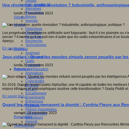
Débats
Faits marquants
Une révolution, quelle révolution ? Industrielle, anthropologique
Interviews
Reportages
lundi, 27 novembre 2023
Brèves
Débats
Agenda
Innover
Didactique
Dispositifs
Les progrès de l’intelligence artificielle sont fulgurants : faut-il s’en plaindre
Pédagogie
sorcier ? A moins qu’il ne soit rien d’autre que les outils extraordinaires d’un 
Recherche
Aperçu.
Technologies
En savoir plus...
Savoir(s)
Analyses
Jeux-vidéos : Quand les mondes virtuels seront peuplés par les I
Conférences
Outils
Pratiques
lundi, 20 novembre 2023
Acteurs de l'éducation
Reportages
Animateurs
Chercheurs
Collectivités
En 2019, Google rendait public AlphaStar, une IA capable de battre les meilleurs
Editeurs
enjeux éthiques et philosophiques soulève cette transformation ? Giada Pistilli e
EdTech
Encadrement
En savoir plus...
Enseignants
Entreprises
Quand les réseaux menacent la dignité : Cynthia Fleury aux Ren
Etudiants
Filières industrielles
samedi, 18 novembre 2023
Institutionnels
Reportages
Médiateurs
Parents
Thématiques