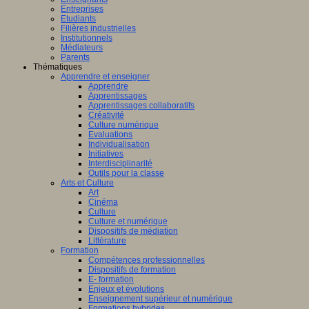
Entreprises
Etudiants
Filières industrielles
Institutionnels
Médiateurs
Parents
Thématiques
Apprendre et enseigner
Apprendre
Apprentissages
Apprentissages collaboratifs
Créativité
Culture numérique
Evaluations
Individualisation
Initiatives
Interdisciplinarité
Outils pour la classe
Arts et Culture
Art
Cinéma
Culture
Culture et numérique
Dispositifs de médiation
Littérature
Formation
Compétences professionnelles
Dispositifs de formation
E- formation
Enjeux et évolutions
Enseignement supérieur et numérique
Formations hybrides