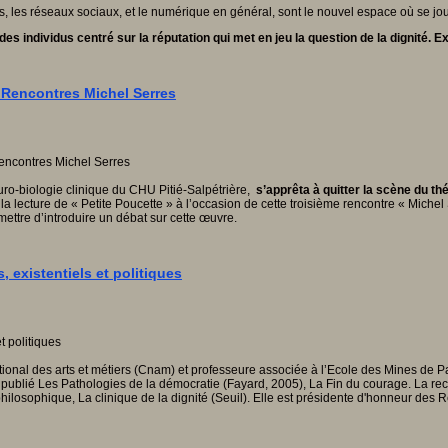
 réseaux sociaux, et le numérique en général, sont le nouvel espace où se joue au
es individus centré sur la réputation qui met en jeu la question de la dignité. Ex
 Rencontres Michel Serres
o-biologie clinique du CHU Pitié-Salpétrière,
s’apprêta à quitter la scène du th
a lecture de « Petite Poucette » à l’occasion de cette troisième rencontre « Mich
ettre d’introduire un débat sur cette œuvre.
, existentiels et politiques
ional des arts et métiers (Cnam) et professeure associée à l’Ecole des Mines de P
 a publié Les Pathologies de la démocratie (Fayard, 2005), La Fin du courage. La r
 philosophique, La clinique de la dignité (Seuil). Elle est présidente d'honneur de