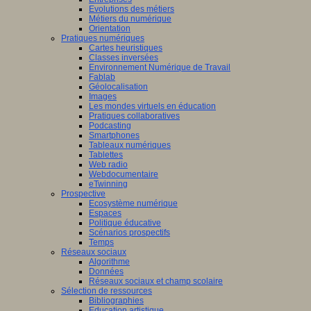
Evolutions des métiers
Métiers du numérique
Orientation
Pratiques numériques
Cartes heuristiques
Classes inversées
Environnement Numérique de Travail
Fablab
Géolocalisation
Images
Les mondes virtuels en éducation
Pratiques collaboratives
Podcasting
Smartphones
Tableaux numériques
Tablettes
Web radio
Webdocumentaire
eTwinning
Prospective
Ecosystème numérique
Espaces
Politique éducative
Scénarios prospectifs
Temps
Réseaux sociaux
Algorithme
Données
Réseaux sociaux et champ scolaire
Sélection de ressources
Bibliographies
Education artistique