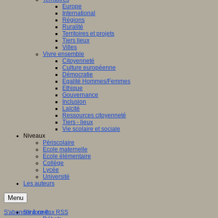
Europe
International
Régions
Ruralité
Territoires et projets
Tiers lieux
Villes
Vivre ensemble
Citoyenneté
Culture européenne
Démocratie
Egalité Hommes/Femmes
Ethique
Gouvernance
Inclusion
Laïcité
Ressources citoyenneté
Tiers - lieux
Vie scolaire et sociale
Niveaux
Périscolaire
Ecole maternelle
Ecole élémentaire
Collège
Lycée
Université
Les auteurs
Menu
S'abonner à ce flux RSS
S'informer