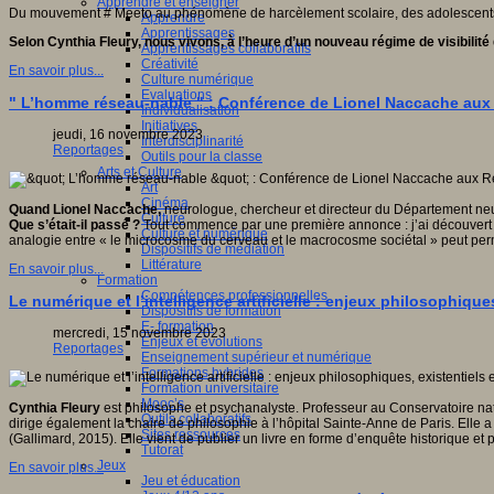
Apprendre et enseigner
Du mouvement # Meeto au phénomène de harcèlement scolaire, des adolescents, les
Apprendre
Apprentissages
Selon Cynthia Fleury, nous vivons, à l’heure d’un nouveau régime de visibilité d
Apprentissages collaboratifs
Créativité
En savoir plus...
Culture numérique
Evaluations
" L’homme réseau-nable " : Conférence de Lionel Naccache aux
Individualisation
Initiatives
jeudi, 16 novembre 2023
Interdisciplinarité
Reportages
Outils pour la classe
Arts et Culture
Art
Cinéma
Quand Lionel Naccache,
neurologue, chercheur et directeur du Département neur
Culture
Que s’était-il passé ?
Tout commence par une première annonce : j’ai découvert l
Culture et numérique
analogie entre « le microcosme du cerveau et le macrocosme sociétal » peut perm
Dispositifs de médiation
Littérature
En savoir plus...
Formation
Compétences professionnelles
Le numérique et l’intelligence artificielle : enjeux philosophiques
Dispositifs de formation
E- formation
mercredi, 15 novembre 2023
Enjeux et évolutions
Reportages
Enseignement supérieur et numérique
Formations hybrides
Formation universitaire
Mooc’s
Cynthia Fleury
est philosophe et psychanalyste. Professeur au Conservatoire nat
Outils collaboratifs
dirige également la chaire de philosophie à l’hôpital Sainte-Anne de Paris. Elle
Sites ressources
(Gallimard, 2015). Elle vient de publier un livre en forme d’enquête historique et
Tutorat
Jeux
En savoir plus...
Jeu et éducation