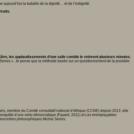
jourd’hui la bataille de la dignité… et de l’indignité.
traits.
éâtre, les applaudissements d’une salle comble le retinrent plusieurs minutes.
el Serres ». Je pense que la méthode basée sur un questionnement de la possible
aris, membre du Comité consultatif national d’éthique (CCNE) depuis 2013, elle
econquête d’une vertu démocratique (Fayard, 2011) et Les irremplaçables
s Rencontres philosophiques Michel Serres.