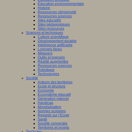
Education environnementale
Histoire
Ressources citoyenneté
Ressources sciences
Sites éducatifs
Sites pédagogiques
Sites ressources
Sciences et techniques
Culture scientifique
Développement durable
Intelligence artificielle
Logiciels libres
Métavers
Outils et logiciels
Réalité augmentée
Ressources sciences
Robotique
Technologies
Société
Acteurs des territoires
Ecole et structure
Economie
Ecosystème éducatif
Génération internet
Handicap
Mondialisation
Normes scolaires
Regards sur l’Ecole
Santé
Société connectée
Territoires et projets
Territoires