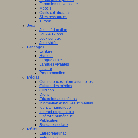
Formation universitaire
Mooc’s
Outils collaboratifs
Sites ressources
Tutorat
Jeux
Jeu et éducation
Jeux 4/12 ans
Jeux sérieux
Jeux vidéo
Langages
Ecriture
Humour
Langue orale
Langues vivantes
Lecture
Programmation
Médias
Compétences informationnelles
Culture des médias
Curation
Droits
Education aux médias
Information et nouveaux médias
Identité numérique
Internet responsable
Littératie numérique
Publication
Réseaux sociaux
Métiers
Entrepreneuriat
Entreprises