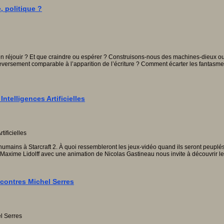
, politique ?
 ou s’en réjouir ? Et que craindre ou espérer ? Construisons-nous des machines-dieux 
bouleversement comparable à l’apparition de l’écriture ? Comment écarter les fantas
ntelligences Artificielles
 humains à Starcraft 2. À quoi ressembleront les jeux-vidéo quand ils seront peupl
t Maxime Lidolff avec une animation de Nicolas Gastineau nous invite à découvrir l
contres Michel Serres