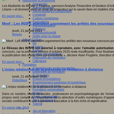
Apprendre et enseigner
Apprendre
Les étudiants du Master 2 Finance, parcours Analyse Financière et Gestion d'A
Apprentissages
Liliane » et donnent ainsi un coup de projecteur sur le savoir-faire en matière d'all
Apprentissages collaboratifs
Créativité
En savoir plus...
Culture numérique
Evaluations
Meef : Les INSPÉ attendent urgemment les arrêtés des nouveaux
Individualisation
Initiatives
jeudi, 21 janvier 2021
Interdisciplinarité
Brèves
Outils pour la classe
Arts et Culture
Art
Cinéma
Le Réseau des INSPÉ est autorisé à reproduire, avec l’aimable autorisation
Culture
concours, car la première version d’octobre 2020 reste insuffisante. Pour finali
Culture et numérique
la publication des sujets zéro est essentielle », déclare Alain Frugière, directe
Dispositifs de médiation
Littérature
En savoir plus...
Formation
Compétences professionnelles
L’enjeu relationnel de la présence en formation à distance
Dispositifs de formation
E- formation
lundi, 21 décembre 2020
Enjeux et évolutions
Didactique
Enseignement supérieur et numérique
Formations hybrides
Formation universitaire
Mooc’s
Dans ce numéro, Marie Alexandre, professeure en psychopédagogie de l'enseig
Outils collaboratifs
propos rend compte de l’importance de la sélection d’outils numériques d’appre
Sites ressources
sociale contribuent à une expérience éducative à la fois riche et significative.
Tutorat
Jeux
En savoir plus...
Jeu et éducation