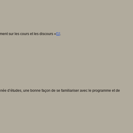
ent sur les cours et les discours »
[1]
.
 année d’études, une bonne façon de se familiariser avec le programme et de