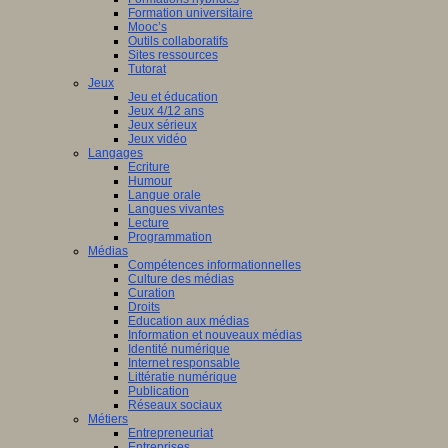
Formation universitaire
Mooc’s
Outils collaboratifs
Sites ressources
Tutorat
Jeux
Jeu et éducation
Jeux 4/12 ans
Jeux sérieux
Jeux vidéo
Langages
Ecriture
Humour
Langue orale
Langues vivantes
Lecture
Programmation
Médias
Compétences informationnelles
Culture des médias
Curation
Droits
Education aux médias
Information et nouveaux médias
Identité numérique
Internet responsable
Littératie numérique
Publication
Réseaux sociaux
Métiers
Entrepreneuriat
Entreprises