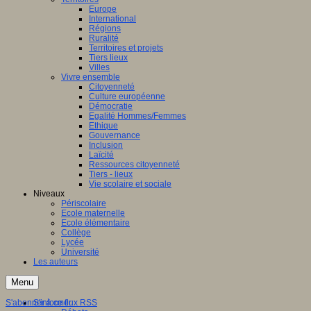
Europe
International
Régions
Ruralité
Territoires et projets
Tiers lieux
Villes
Vivre ensemble
Citoyenneté
Culture européenne
Démocratie
Egalité Hommes/Femmes
Ethique
Gouvernance
Inclusion
Laïcité
Ressources citoyenneté
Tiers - lieux
Vie scolaire et sociale
Niveaux
Périscolaire
Ecole maternelle
Ecole élémentaire
Collège
Lycée
Université
Les auteurs
Menu
S'abonner à ce flux RSS
S'informer