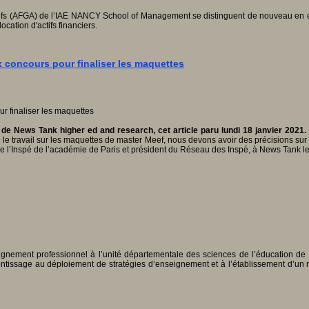
ctifs (AFGA) de l’IAE NANCY School of Management se distinguent de nouveau en em
ocation d'actifs financiers.
 concours pour finaliser les maquettes
 de News Tank higher ed and research, cet article paru lundi 18 janvier 2021
ser le travail sur les maquettes de master Meef, nous devons avoir des précisions 
ur de l’Inspé de l’académie de Paris et président du Réseau des Inspé, à News Tank l
nement professionnel à l’unité départementale des sciences de l’éducation de l
ntissage au déploiement de stratégies d’enseignement et à l’établissement d’un r