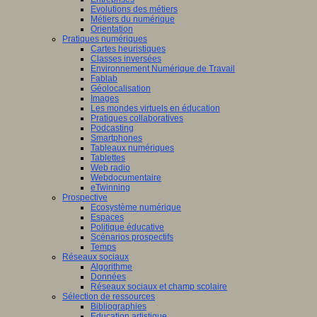
Evolutions des métiers
Métiers du numérique
Orientation
Pratiques numériques
Cartes heuristiques
Classes inversées
Environnement Numérique de Travail
Fablab
Géolocalisation
Images
Les mondes virtuels en éducation
Pratiques collaboratives
Podcasting
Smartphones
Tableaux numériques
Tablettes
Web radio
Webdocumentaire
eTwinning
Prospective
Ecosystème numérique
Espaces
Politique éducative
Scénarios prospectifs
Temps
Réseaux sociaux
Algorithme
Données
Réseaux sociaux et champ scolaire
Sélection de ressources
Bibliographies
Education artistique