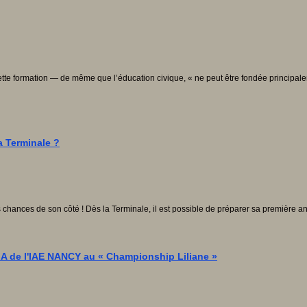
tte formation — de même que l’éducation civique, « ne peut être fondée principalem
a Terminale ?
les chances de son côté ! Dès la Terminale, il est possible de préparer sa première
GA de l'IAE NANCY au « Championship Liliane »