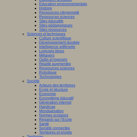
Education environnementale
Histoire
Ressources citoyenneté
Ressources sciences
Sites éducatifs
Sites pédagogiques
Sites ressources
Sciences et techniques
Culture scientifique
Développement durable
Intelligence artificielle
Logiciels libres
Métavers
Outils et logiciels
Réalité augmentée
Ressources sciences
Robotique
Technologies
Société
Acteurs des territoires
Ecole et structure
Economie
Ecosystème éducatif
Génération internet
Handicap
Mondialisation
Normes scolaires
Regards sur l’Ecole
Santé
Société connectée
Territoires et projets
Territoires