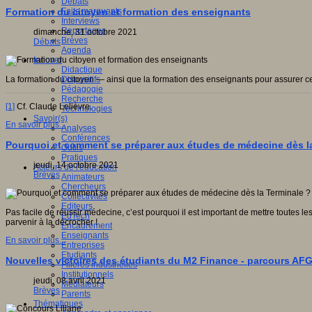
Débats
Faits marquants
Formation du citoyen et formation des enseignants
Interviews
Reportages
dimanche, 31 octobre 2021
Brèves
Débats
Agenda
Innover
Didactique
Dispositifs
La formation du citoyen — ainsi que la formation des enseignants pour assurer ce
Pédagogie
Recherche
[1]
Cf. Claude Lelièvre.
Technologies
Savoir(s)
En savoir plus...
Analyses
Conférences
Pourquoi et comment se préparer aux études de médecine dès l
Outils
Pratiques
jeudi, 14 octobre 2021
Acteurs de l'éducation
Brèves
Animateurs
Chercheurs
Collectivités
Editeurs
Pas facile de réussir médecine, c’est pourquoi il est important de mettre toutes 
EdTech
parvenir à la décrocher !
Encadrement
Enseignants
En savoir plus...
Entreprises
Etudiants
Nouvelles victoires des étudiants du M2 Finance - parcours AF
Filières industrielles
Institutionnels
jeudi, 08 avril 2021
Médiateurs
Brèves
Parents
Thématiques