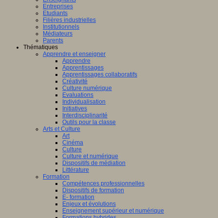
Entreprises
Etudiants
Filières industrielles
Institutionnels
Médiateurs
Parents
Thématiques
Apprendre et enseigner
Apprendre
Apprentissages
Apprentissages collaboratifs
Créativité
Culture numérique
Evaluations
Individualisation
Initiatives
Interdisciplinarité
Outils pour la classe
Arts et Culture
Art
Cinéma
Culture
Culture et numérique
Dispositifs de médiation
Littérature
Formation
Compétences professionnelles
Dispositifs de formation
E- formation
Enjeux et évolutions
Enseignement supérieur et numérique
Formations hybrides