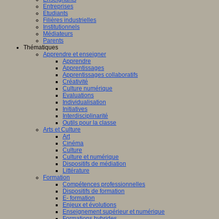
Entreprises
Etudiants
Filières industrielles
Institutionnels
Médiateurs
Parents
Thématiques
Apprendre et enseigner
Apprendre
Apprentissages
Apprentissages collaboratifs
Créativité
Culture numérique
Evaluations
Individualisation
Initiatives
Interdisciplinarité
Outils pour la classe
Arts et Culture
Art
Cinéma
Culture
Culture et numérique
Dispositifs de médiation
Littérature
Formation
Compétences professionnelles
Dispositifs de formation
E- formation
Enjeux et évolutions
Enseignement supérieur et numérique
Formations hybrides