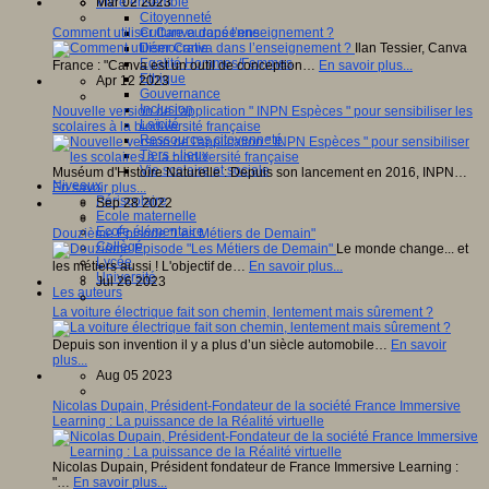
Mar 02 2023
Vivre ensemble
Citoyenneté
Comment utiliser Canva dans l’enseignement ?
Culture européenne
Ilan Tessier, Canva
Démocratie
Egalité Hommes/Femmes
France : "Canva est un outil de conception…
En savoir plus...
Ethique
Apr 12 2023
Gouvernance
Inclusion
Nouvelle version de l'application " INPN Espèces " pour sensibiliser les
Laïcité
scolaires à la biodiversité française
Ressources citoyenneté
Tiers - lieux
Vie scolaire et sociale
Muséum d'Histoire Naturelle : Depuis son lancement en 2016, INPN…
Niveaux
En savoir plus...
Périscolaire
Sep 28 2022
Ecole maternelle
Ecole élémentaire
Douzième Épisode "Les Métiers de Demain"
Collège
Le monde change... et
Lycée
les métiers aussi ! L'objectif de…
En savoir plus...
Université
Jul 26 2023
Les auteurs
La voiture électrique fait son chemin, lentement mais sûrement ?
Depuis son invention il y a plus d’un siècle automobile…
En savoir
plus...
Aug 05 2023
Nicolas Dupain, Président-Fondateur de la société France Immersive
Learning : La puissance de la Réalité virtuelle
Nicolas Dupain, Président fondateur de France Immersive Learning :
"…
En savoir plus...