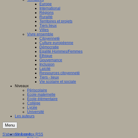
Europe
International
Régions
Ruralité
Territoires et projets
Tiers lieux
Villes
Vivre ensemble
Citoyenneté
Culture européenne
Démocratie
Egalité Hommes/Femmes
Ethique
Gouvernance
Inclusion
Laïcité
Ressources citoyenneté
Tiers - lieux
Vie scolaire et sociale
Niveaux
Périscolaire
Ecole maternelle
Ecole élémentaire
Collège
Lycée
Université
Les auteurs
Menu
S'abonner à ce flux RSS
S'informer