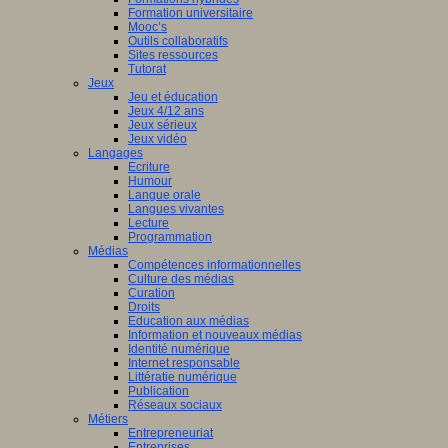
Formation universitaire
Mooc’s
Outils collaboratifs
Sites ressources
Tutorat
Jeux
Jeu et éducation
Jeux 4/12 ans
Jeux sérieux
Jeux vidéo
Langages
Ecriture
Humour
Langue orale
Langues vivantes
Lecture
Programmation
Médias
Compétences informationnelles
Culture des médias
Curation
Droits
Education aux médias
Information et nouveaux médias
Identité numérique
Internet responsable
Littératie numérique
Publication
Réseaux sociaux
Métiers
Entrepreneuriat
Entreprises