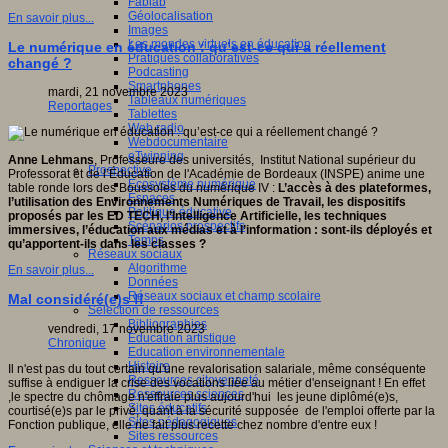
Fablab
Géolocalisation
En savoir plus...
Images
Les mondes virtuels en éducation
Le numérique en éducation : qu’est-ce qui a réellement
Pratiques collaboratives
changé ?
Podcasting
Smartphones
mardi, 21 novembre 2023
Tableaux numériques
Reportages
Tablettes
Web radio
Webdocumentaire
eTwinning
Anne Lehmans
, Professeure des universités, Institut National supérieur du
Prospective
Professorat et de l’Éducation de l'Académie de Bordeaux (INSPE) anime une
Ecosystème numérique
table ronde lors des Boussoles du numérique IV :
L’accès à des plateformes,
Espaces
l’utilisation des Environnements Numériques de Travail, les dispositifs
Politique éducative
proposés par les ED TECH, l’Intelligence Artificielle, les techniques
Scénarios prospectifs
immersives, l’éducation aux médias et à l’information : sont-ils déployés et
Temps
qu’apportent-ils dans les classes ?
Réseaux sociaux
Algorithme
En savoir plus...
Données
Réseaux sociaux et champ scolaire
Mal considéré(e)s !!
Sélection de ressources
Bibliographies
vendredi, 17 novembre 2023
Education artistique
Chronique
Education environnementale
Histoire
Il n'est pas du tout certain qu'une revalorisation salariale, même conséquente
Ressources citoyenneté
suffise à endiguer la crise des vocations liée au métier d'enseignant ! En effet
Ressources sciences
,le spectre du chômage n'effraie plus aujourd'hui les jeune diplômé(e)s,
Sites éducatifs
courtisé(e)s par le privé, quant à la sécurité supposée de l'emploi offerte par la
Sites pédagogiques
Fonction publique, elle ne fait plus recette chez nombre d'entre eux !
Sites ressources