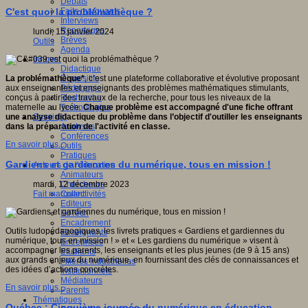
Débats
Faits marquants
C'est quoi la problémathèque ?
Interviews
Reportages
lundi, 15 janvier 2024
Brèves
Outils
Agenda
Innover
Didactique
Dispositifs
La problémathèque*
, c’est une plateforme collaborative et évolutive proposant
Pédagogie
aux enseignantes et enseignants des problèmes mathématiques stimulants,
Recherche
conçus à partir des travaux de la recherche, pour tous les niveaux de la
Technologies
maternelle au lycée.
Chaque problème est accompagné d'une fiche offrant
Savoir(s)
une analyse didactique du problème dans l’objectif d'outiller les enseignants
Analyses
dans la préparation de l'activité en classe.
Conférences
En savoir plus...
Outils
Pratiques
Gardiens et gardiennes du numérique, tous en mission !
Acteurs de l'éducation
Animateurs
Chercheurs
mardi, 12 décembre 2023
Collectivités
Fait marquant
Editeurs
EdTech
Encadrement
Outils ludopédagogiques, les livrets pratiques « Gardiens et gardiennes du
Enseignants
numérique, tous en mission ! » et « Les gardiens du numérique » visent à
Entreprises
accompagner les parents, les enseignants et les plus jeunes (de 9 à 15 ans)
Etudiants
aux grands enjeux du numérique, en fournissant des clés de connaissances et
Filières industrielles
des idées d’actions concrètes.
Institutionnels
Médiateurs
En savoir plus...
Parents
Thématiques
Québec : Cinquième journée du numérique en éducation