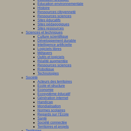
Education environnementale
Histoire
Ressources citoyenneté
Ressources sciences
Sites éducatifs
Sites pédagogiques
Sites ressources
Sciences et techniques
Culture scientifique
Développement durable
Intelligence artificielle
Logiciels libres
Métavers
Outils et logiciels
Réalité augmentée
Ressources sciences
Robotique
Technologies
Société
Acteurs des territoires
Ecole et structure
Economie
Ecosystème éducatif
Génération internet
Handicap
Mondialisation
Normes scolaires
Regards sur l’Ecole
Santé
Société connectée
Territoires et projets
Territoires