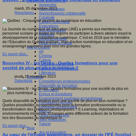
Apprendre et enseigner
Apprendre
mardi, 05 décembre 2023
Apprentissages
Reportages
Apprentissages collaboratifs
Créativité
Culture numérique
Evaluations
La Journée du numérique en éducation (JNÉ) a permis aux membres du
Individualisation
personnel scolaire de toutes les régions de participer à divers ateliers visant le
Initiatives
développement de la compétence numérique. C’est en 2018 que le ministère
Interdisciplinarité
de l’Éducation du Québec publiait : Plan d'action numérique en éducation et en
Outils pour la classe
enseignement supérieur dont voici les grandes lignes.
Arts et Culture
Art
En savoir plus...
Cinéma
Culture
Boussoles IV - les Docks : Quelles formations pour une
Culture et numérique
société de plus en plus numérique ?
Dispositifs de médiation
Littérature
jeudi, 23 novembre 2023
Formation
Didactique
Compétences professionnelles
Dispositifs de formation
E- formation
Enjeux et évolutions
Enseignement supérieur et numérique
Quels dispositifs de formation pour une société de plus en plus numérique ?
Formations hybrides
Quelles possibilités ou opportunités pour la formation professionnelle ou la
Formation universitaire
transformation des pratiques pédagogiques ? E-Learning, Hybridations et
Mooc’s
environnements immersifs. Echanges entre différents acteurs de la formation
Outils collaboratifs
lors des Boussoles du numérique IV.
Sites ressources
Tutorat
En savoir plus...
Jeux
Jeu et éducation
Au cœur de l'éthique enseignante, un dossier de l'IFÉ (Institut