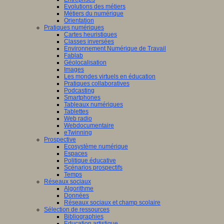
Evolutions des métiers
Métiers du numérique
Orientation
Pratiques numériques
Cartes heuristiques
Classes inversées
Environnement Numérique de Travail
Fablab
Géolocalisation
Images
Les mondes virtuels en éducation
Pratiques collaboratives
Podcasting
Smartphones
Tableaux numériques
Tablettes
Web radio
Webdocumentaire
eTwinning
Prospective
Ecosystème numérique
Espaces
Politique éducative
Scénarios prospectifs
Temps
Réseaux sociaux
Algorithme
Données
Réseaux sociaux et champ scolaire
Sélection de ressources
Bibliographies
Education artistique