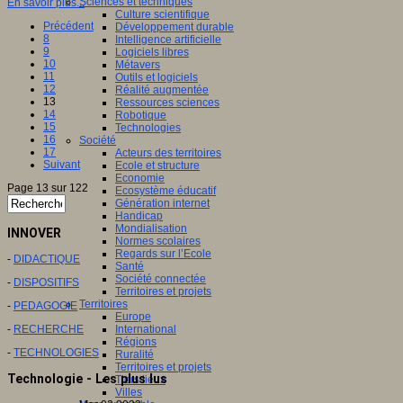
Sciences et techniques
En savoir plus...
Culture scientifique
Précédent
Développement durable
8
Intelligence artificielle
9
Logiciels libres
10
Métavers
11
Outils et logiciels
12
Réalité augmentée
13
Ressources sciences
14
Robotique
15
Technologies
16
Société
17
Acteurs des territoires
Suivant
Ecole et structure
Economie
Page 13 sur 122
Ecosystème éducatif
Génération internet
Handicap
Mondialisation
INNOVER
Normes scolaires
Regards sur l’Ecole
-
DIDACTIQUE
Santé
Société connectée
-
DISPOSITIFS
Territoires et projets
Territoires
-
PEDAGOGIE
Europe
-
RECHERCHE
International
Régions
-
TECHNOLOGIES
Ruralité
Territoires et projets
Technologie - Les plus lus
Tiers lieux
Villes