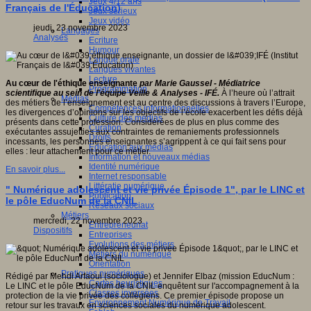
Jeux 4/12 ans
Français de l'Éducation)
Jeux sérieux
Jeux vidéo
jeudi, 23 novembre 2023
Langages
Analyses
Ecriture
Humour
Langue orale
Langues vivantes
Lecture
Au cœur de l'éthique enseignante
par Marie Gaussel -
Médiatrice
Programmation
scientifique au sein de l'équipe Veille & Analyses - IFÉ.
À l’heure où l’attrait
Médias
des métiers de l’enseignement est au centre des discussions à travers l’Europe,
Compétences informationnelles
les divergences d’opinions sur les objectifs de l’école exacerbent les défis déjà
Culture des médias
présents dans cette profession. Considérées de plus en plus comme des
Curation
exécutantes assujetties aux contraintes de remaniements professionnels
Droits
incessants, les personnes enseignantes s’agrippent à ce qui fait sens pour
Education aux médias
elles : leur attachement pour ce métier.
Information et nouveaux médias
Identité numérique
En savoir plus...
Internet responsable
Littératie numérique
" Numérique adolescent et vie privée Épisode 1", par le LINC et
Publication
le pôle EducNum de la CNIL
Réseaux sociaux
Métiers
mercredi, 22 novembre 2023
Entrepreneuriat
Dispositifs
Entreprises
Evolutions des métiers
Métiers du numérique
Orientation
Pratiques numériques
Rédigé par Mehdi Arfaoui (sociologue) et Jennifer Elbaz (mission EducNum :
Cartes heuristiques
Le LINC et le pôle EducNum de la CNIL enquêtent sur l'accompagnement à la
Classes inversées
protection de la vie privée des collégiens. Ce premier épisode propose un
Environnement Numérique de Travail
retour sur les travaux en sciences sociales du numérique adolescent.