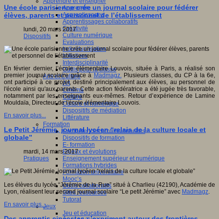
Apprendre et enseigner
Une école parisienne crée un journal scolaire pour fédérer
Apprendre
Apprentissages
élèves, parents et personnel de l’établissement
Apprentissages collaboratifs
Créativité
lundi, 20 mars 2017
Culture numérique
Dispositifs
Evaluations
Individualisation
Initiatives
Interdisciplinarité
En février dernier, l’école élémentaire Louvois, située à Paris, a réalisé son
Outils pour la classe
premier journal scolaire grâce à
Madmagz.
Plusieurs classes, du CP à la 6e,
Arts et Culture
ont participé à ce projet, destiné principalement aux élèves, au personnel de
Art
l'école ainsi qu'aux parents. Cette action fédératrice a été jugée très favorable,
Cinéma
notamment par les enseignants eux-mêmes. Retour d’expérience de Lamine
Culture
Mouldaïa, Directeur de l'école élémentaire Louvois.
Culture et numérique
Dispositifs de médiation
En savoir plus...
Littérature
Formation
Le Petit Jérémie, journal lycéen “relais de la culture locale et
Compétences professionnelles
globale”
Dispositifs de formation
E- formation
Enjeux et évolutions
mardi, 14 mars 2017
Enseignement supérieur et numérique
Pratiques
Formations hybrides
Formation universitaire
Mooc’s
Les élèves du lycée “Jérémie de la Rue” situé à Charlieu (42190), Académie de
Outils collaboratifs
Lyon, réalisent leur second journal scolaire “Le petit Jérémie” avec
Madmagz
.
Sites ressources
Tutorat
En savoir plus...
Jeux
Jeu et éducation
Des apprentis cinéastes s’expriment autour des frontières