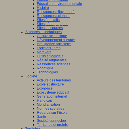
Education environnementale
Histoire
Ressources citoyenneté
Ressources sciences
Sites éducatifs
Sites pédagogiques
Sites ressources
Sciences et techniques
Culture scientifique
Développement durable
Intelligence artificielle
Logiciels libres
Métavers
Outils et logiciels
Réalité augmentée
Ressources sciences
Robotique
Technologies
Société
Acteurs des territoires
Ecole et structure
Economie
Ecosystème éducatif
Génération internet
Handicap
Mondialisation
Normes scolaires
Regards sur l’Ecole
Santé
Société connectée
Territoires et projets
Territoires