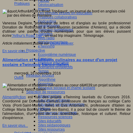
Fablab
Pratiques
Géolocalisation
Images
Les mondes virtuels en éducation
Pratiques collaboratives
Podcasting
Vanessa Deglaire, professeur de lettres et d'anglais au lycée professionnel
Smartphones
Donation de Rothschild à Saint-Maximin (académie d'Amiens), qui a décidé
Tableaux numériques
d'utiliser une palette d'outils numériques pour que ses élèves puissent
Tablettes
écrire
"Arthur's Road Trip"
, un road trip imaginaire. Témoignage.
Web radio
Webdocumentaire
Article initialement publié sur
Osons Innover
.
eTwinning
Prospective
En savoir plus...
Ecosystème numérique
Espaces
Alimentation et traditions culinaires au coeur d'un projet
Politique éducative
scolaire eTwinning franco-italien
Scénarios prospectifs
Temps
mercredi, 16 novembre 2016
Réseaux sociaux
Outils
Algorithme
Données
Réseaux sociaux et champ scolaire
Sélection de ressources
Bibliographies
Aliment@ction
est l'un des projets eTwinning lauréats du Concours 2016.
Education artistique
Coordonné par Donatella Camizzi, professeure de français au collège Carlo
Education environnementale
Viola (Pont-Saint-Martin, Italie) et Eva Antomarchi, professeure d'italien au
Histoire
Collège Maria Borrély (Digne-les-Bains), il a pour but de couvrir le thème de
Ressources citoyenneté
l'alimentation, d'un point de vue scientifique, historique et culturel. Retour
Ressources sciences
d'expérience.
Sites éducatifs
Sites pédagogiques
En savoir plus...
Sites ressources