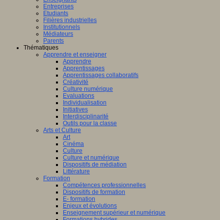
Entreprises
Etudiants
Filières industrielles
Institutionnels
Médiateurs
Parents
Thématiques
Apprendre et enseigner
Apprendre
Apprentissages
Apprentissages collaboratifs
Créativité
Culture numérique
Evaluations
Individualisation
Initiatives
Interdisciplinarité
Outils pour la classe
Arts et Culture
Art
Cinéma
Culture
Culture et numérique
Dispositifs de médiation
Littérature
Formation
Compétences professionnelles
Dispositifs de formation
E- formation
Enjeux et évolutions
Enseignement supérieur et numérique
Formations hybrides