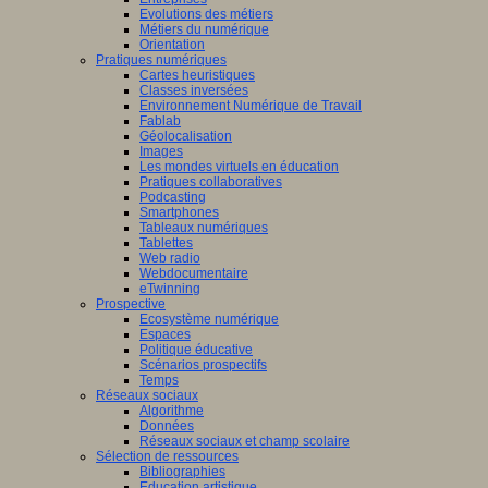
Evolutions des métiers
Métiers du numérique
Orientation
Pratiques numériques
Cartes heuristiques
Classes inversées
Environnement Numérique de Travail
Fablab
Géolocalisation
Images
Les mondes virtuels en éducation
Pratiques collaboratives
Podcasting
Smartphones
Tableaux numériques
Tablettes
Web radio
Webdocumentaire
eTwinning
Prospective
Ecosystème numérique
Espaces
Politique éducative
Scénarios prospectifs
Temps
Réseaux sociaux
Algorithme
Données
Réseaux sociaux et champ scolaire
Sélection de ressources
Bibliographies
Education artistique