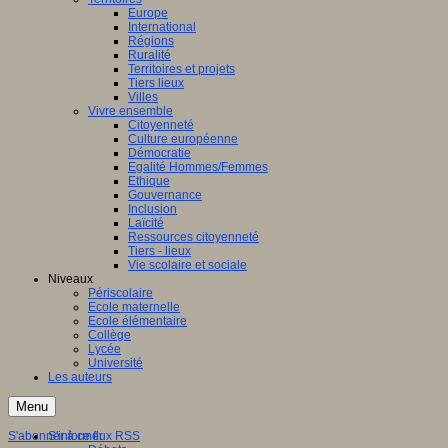
Europe
International
Régions
Ruralité
Territoires et projets
Tiers lieux
Villes
Vivre ensemble
Citoyenneté
Culture européenne
Démocratie
Egalité Hommes/Femmes
Ethique
Gouvernance
Inclusion
Laïcité
Ressources citoyenneté
Tiers - lieux
Vie scolaire et sociale
Niveaux
Périscolaire
Ecole maternelle
Ecole élémentaire
Collège
Lycée
Université
Les auteurs
Menu
S'abonner à ce flux RSS
S'informer