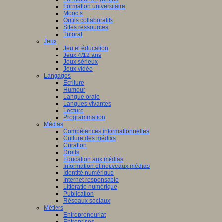
Formation universitaire
Mooc’s
Outils collaboratifs
Sites ressources
Tutorat
Jeux
Jeu et éducation
Jeux 4/12 ans
Jeux sérieux
Jeux vidéo
Langages
Ecriture
Humour
Langue orale
Langues vivantes
Lecture
Programmation
Médias
Compétences informationnelles
Culture des médias
Curation
Droits
Education aux médias
Information et nouveaux médias
Identité numérique
Internet responsable
Littératie numérique
Publication
Réseaux sociaux
Métiers
Entrepreneuriat
Entreprises