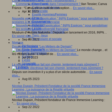
Comment utiliser Canva dans l’enseignement ?
Vivre ensemble
Ilan Tessier, Canva
Citoyenneté
Culture européenne
France : "Canva est un outil de conception…
En savoir plus...
Démocratie
Apr 12 2023
Egalité Hommes/Femmes
Ethique
Nouvelle version de l'application " INPN Espèces " pour sensibiliser les
Gouvernance
scolaires à la biodiversité française
Inclusion
Laïcité
Ressources citoyenneté
Muséum d'Histoire Naturelle : Depuis son lancement en 2016, INPN…
Tiers - lieux
En savoir plus...
Vie scolaire et sociale
Sep 28 2022
Niveaux
Périscolaire
Douzième Épisode "Les Métiers de Demain"
Ecole maternelle
Le monde change... et
Ecole élémentaire
les métiers aussi ! L'objectif de…
En savoir plus...
Collège
Jul 26 2023
Lycée
Université
La voiture électrique fait son chemin, lentement mais sûrement ?
Les auteurs
Depuis son invention il y a plus d’un siècle automobile…
En savoir
plus...
Aug 05 2023
Nicolas Dupain, Président-Fondateur de la société France Immersive
Learning : La puissance de la Réalité virtuelle
Nicolas Dupain, Président fondateur de France Immersive Learning :
"…
En savoir plus...
Sep 22 2022