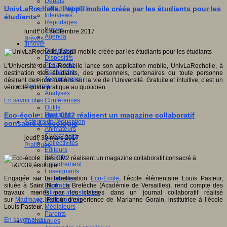
Débats
Faits marquants
UnivLaRochelle, l’appli mobile créée par les étudiants pour les
Interviews
étudiants
Reportages
Brèves
lundi, 04 septembre 2017
Agenda
Brèves
Innover
Didactique
Dispositifs
Pédagogie
L'Université de La Rochelle lance son application mobile, UnivLaRochelle, à
Recherche
destination des étudiants, des personnels, partenaires ou toute personne
Technologies
désirant des informations sur la vie de l’Université. Gratuite et intuitive, c’est un
Savoir(s)
véritable guide pratique au quotidien.
Analyses
Conférences
En savoir plus...
Outils
Pratiques
Eco-école : des CM2 réalisent un magazine collaboratif
Acteurs de l'éducation
consacré à l'écologie
Animateurs
Chercheurs
jeudi, 30 mars 2017
Collectivités
Pratiques
Editeurs
EdTech
Encadrement
Enseignants
Entreprises
Engagée sur la labellisation
Eco-Ecole
, l’école élémentaire Louis Pasteur,
Etudiants
située à Saint Nom La Bretèche (Académie de Versailles), rend compte des
Filières industrielles
travaux menés par les classes dans un journal collaboratif réalisé
Institutionnels
sur
Madmagz
. Retour d’expérience de Marianne Gorain, institutrice à l’école
Médiateurs
Louis Pasteur.
Parents
En savoir plus...
Thématiques