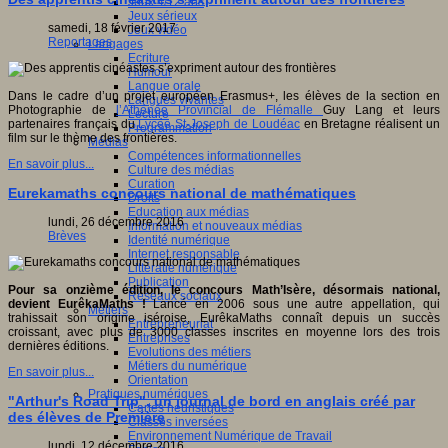
Jeux 4/12 ans
Jeux sérieux
samedi, 18 février 2017
Jeux vidéo
Reportages
Langages
Ecriture
Humour
Langue orale
Dans le cadre d’un projet européen Erasmus+, les élèves de la section en
Langues vivantes
Photographie de
l’Athénée Provincial de Flémalle
Guy Lang et leurs
Lecture
partenaires français du
Lycée St-Joseph de Loudéac
en Bretagne réalisent un
Programmation
film sur le thème des frontières.
Médias
Compétences informationnelles
En savoir plus...
Culture des médias
Curation
Eurekamaths concours national de mathématiques
Droits
Education aux médias
lundi, 26 décembre 2016
Information et nouveaux médias
Brèves
Identité numérique
Internet responsable
Littératie numérique
Publication
Pour sa onzième édition, le concours Math’Isère, désormais national,
Réseaux sociaux
devient EurêkaMaths !
Lancé en 2006 sous une autre appellation, qui
Métiers
trahissait son origine iséroise, EurêkaMaths connaît depuis un succès
Entrepreneuriat
croissant, avec plus de 3000 classes inscrites en moyenne lors des trois
Entreprises
dernières éditions.
Evolutions des métiers
Métiers du numérique
En savoir plus...
Orientation
Pratiques numériques
"Arthur's Road Trip", un journal de bord en anglais créé par
Cartes heuristiques
des élèves de Première
Classes inversées
Environnement Numérique de Travail
lundi, 12 décembre 2016