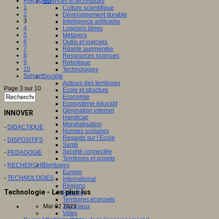
Précédent
Sciences et techniques
1
Culture scientifique
2
Développement durable
3
Intelligence artificielle
4
Logiciels libres
5
Métavers
6
Outils et logiciels
7
Réalité augmentée
8
Ressources sciences
9
Robotique
10
Technologies
Suivant
Société
Acteurs des territoires
Page 3 sur 10
Ecole et structure
Economie
Ecosystème éducatif
Génération internet
INNOVER
Handicap
Mondialisation
-
DIDACTIQUE
Normes scolaires
Regards sur l’Ecole
-
DISPOSITIFS
Santé
Société connectée
-
PEDAGOGIE
Territoires et projets
-
RECHERCHE
Territoires
Europe
-
TECHNOLOGIES
International
Régions
Technologie - Les plus lus
Ruralité
Territoires et projets
Mar 02 2023
Tiers lieux
Villes