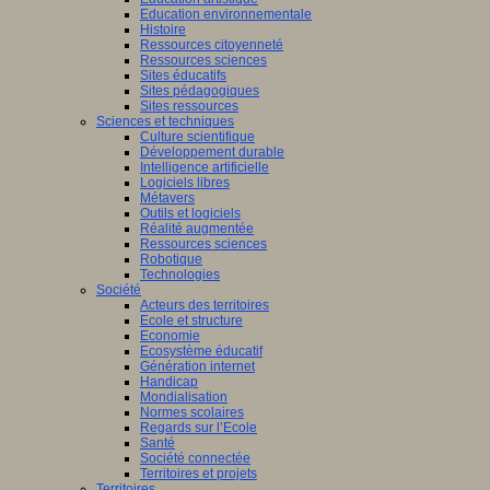
Education environnementale
Histoire
Ressources citoyenneté
Ressources sciences
Sites éducatifs
Sites pédagogiques
Sites ressources
Sciences et techniques
Culture scientifique
Développement durable
Intelligence artificielle
Logiciels libres
Métavers
Outils et logiciels
Réalité augmentée
Ressources sciences
Robotique
Technologies
Société
Acteurs des territoires
Ecole et structure
Economie
Ecosystème éducatif
Génération internet
Handicap
Mondialisation
Normes scolaires
Regards sur l’Ecole
Santé
Société connectée
Territoires et projets
Territoires