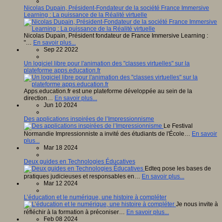
Nicolas Dupain, Président-Fondateur de la société France Immersive
Learning : La puissance de la Réalité virtuelle
Nicolas Dupain, Président fondateur de France Immersive Learning :
"…
En savoir plus...
Sep 22 2022
Un logiciel libre pour l'animation des "classes virtuelles" sur la
plateforme apps.education.fr
Apps.education.fr est une plateforme développée au sein de la
direction…
En savoir plus...
Jun 10 2024
Des applications inspirées de l’Impressionnisme
Le Festival
Normandie Impressionniste a invité des étudiants de l'École…
En savoir
plus...
Mar 18 2024
Deux guides en Technologies Éducatives
Edteq pose les bases de
pratiques judicieuses et responsables en…
En savoir plus...
Mar 12 2024
L’éducation et le numérique, une histoire à compléter
Je nous invite à
réfléchir à la formation à préconiser…
En savoir plus...
Feb 08 2024