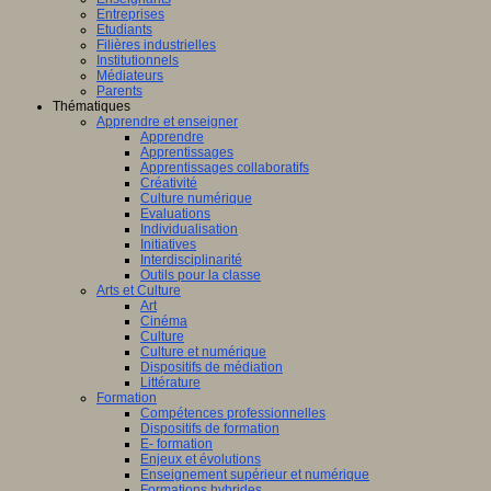
Entreprises
Etudiants
Filières industrielles
Institutionnels
Médiateurs
Parents
Thématiques
Apprendre et enseigner
Apprendre
Apprentissages
Apprentissages collaboratifs
Créativité
Culture numérique
Evaluations
Individualisation
Initiatives
Interdisciplinarité
Outils pour la classe
Arts et Culture
Art
Cinéma
Culture
Culture et numérique
Dispositifs de médiation
Littérature
Formation
Compétences professionnelles
Dispositifs de formation
E- formation
Enjeux et évolutions
Enseignement supérieur et numérique
Formations hybrides