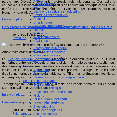
Fablab
parole aux élèves, enseignants, professionnels intervenants. Ces actions
Géolocalisation
éducatives s’inscrivent dans des dispositifs de l’éducation artistique et culturelle
Images
portée par le Rectorat de l’Académie de Lyon, la DRAC Rhône-Alpes et la
Les mondes virtuels en éducation
Région Rhône-Alpes.
Pratiques collaboratives
Podcasting
En savoir plus...
Smartphones
Tableaux numériques
Des élèves de maternelle formés à l'informatique par des CM2
Tablettes
Web radio
vendredi, 15 mai 2015
Webdocumentaire
Pratiques
eTwinning
Prospective
Ecosystème numérique
Espaces
Article initialement publié sur
Osons Innover
.
Politique éducative
Scénarios prospectifs
Le
Groupe scolaire Carlepont
(académie d'Amiens) pratique le tutorat
Temps
numérique entre les élèves de primaire et de maternelle de grande section sur
Réseaux sociaux
des thématiques diverses : les dangers domestiques, la reconnaissance des
Algorithme
chiffres et des lettres, la reconnaissance des parties du visage… et ce à l’aide
Données
d’outils numériques comme la tablette, le TBI, les ordinateurs, les livres
Réseaux sociaux et champ scolaire
numériques, etc.
Sélection de ressources
Témoignage de Jean-Marie Lelong, directeur de l’école primaire, sur ce beau
Bibliographies
cas d’innovation et de solidarité.
Education artistique
Education environnementale
En savoir plus...
Histoire
Ressources citoyenneté
Des vidéos pour mieux s'orienter
Ressources sciences
Sites éducatifs
jeudi, 07 mai 2015
Sites pédagogiques
Fait marquant
Sites ressources