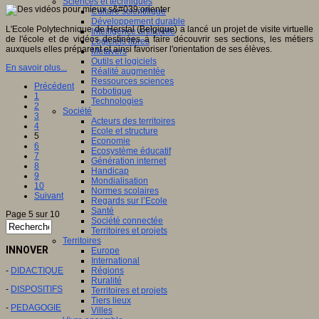
Sciences et techniques
Culture scientifique
Développement durable
L'Ecole Polytechnique de Herstal (Belgique) a lancé un projet de visite virtuelle
Intelligence artificielle
de l'école et de vidéos destinées à faire découvrir ses sections, les métiers
Logiciels libres
auxquels elles préparent et ainsi favoriser l'orientation de ses élèves.
Métavers
Outils et logiciels
En savoir plus...
Réalité augmentée
Ressources sciences
Précédent
Robotique
1
Technologies
2
Société
3
Acteurs des territoires
4
Ecole et structure
5
Economie
6
Ecosystème éducatif
7
Génération internet
8
Handicap
9
Mondialisation
10
Normes scolaires
Suivant
Regards sur l’Ecole
Santé
Page 5 sur 10
Société connectée
Territoires et projets
Territoires
INNOVER
Europe
International
-
DIDACTIQUE
Régions
Ruralité
-
DISPOSITIFS
Territoires et projets
Tiers lieux
-
PEDAGOGIE
Villes