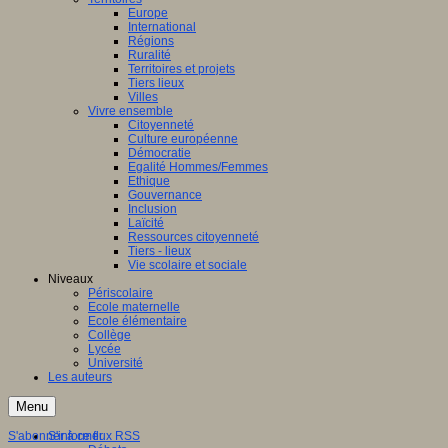
Europe
International
Régions
Ruralité
Territoires et projets
Tiers lieux
Villes
Vivre ensemble
Citoyenneté
Culture européenne
Démocratie
Egalité Hommes/Femmes
Ethique
Gouvernance
Inclusion
Laïcité
Ressources citoyenneté
Tiers - lieux
Vie scolaire et sociale
Niveaux
Périscolaire
Ecole maternelle
Ecole élémentaire
Collège
Lycée
Université
Les auteurs
Menu
S'abonner à ce flux RSS
S'informer