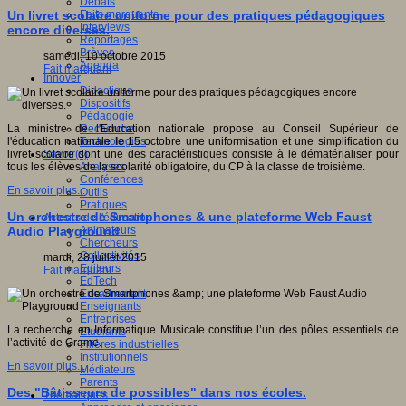
Débats
Faits marquants
Un livret scolaire uniforme pour des pratiques pédagogiques
Interviews
encore diverses.
Reportages
Brèves
samedi, 10 octobre 2015
Agenda
Fait marquant
Innover
Didactique
Dispositifs
Pédagogie
Recherche
La ministre de l'Education nationale propose au Conseil Supérieur de
Technologies
l'éducation nationale le 15 octobre une uniformisation et une simplification du
Savoir(s)
livret scolaire dont une des caractéristiques consiste à le dématérialiser pour
Analyses
tous les élèves de la scolarité obligatoire, du CP à la classe de troisième.
Conférences
En savoir plus...
Outils
Pratiques
Un orchestre de Smartphones & une plateforme Web Faust
Acteurs de l'éducation
Animateurs
Audio Playground
Chercheurs
Collectivités
mardi, 28 juillet 2015
Editeurs
Fait marquant
EdTech
Encadrement
Enseignants
Entreprises
La recherche en Informatique Musicale constitue l’un des pôles essentiels de
Etudiants
l’activité de Grame.
Filières industrielles
Institutionnels
En savoir plus...
Médiateurs
Parents
Des "Bâtisseurs de possibles" dans nos écoles.
Thématiques