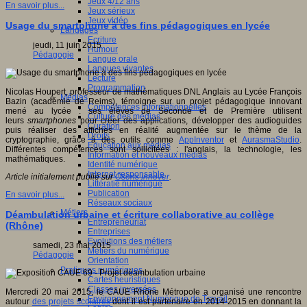
Jeux 4/12 ans
En savoir plus...
Jeux sérieux
Jeux vidéo
Usage du smartphone à des fins pédagogiques en lycée
Langages
Ecriture
jeudi, 11 juin 2015
Humour
Pédagogie
Langue orale
Langues vivantes
Lecture
Programmation
Nicolas Houpert, professeur de mathématiques DNL Anglais au Lycée François
Médias
Bazin (académie de Reims), témoigne sur un projet pédagogique innovant
Compétences informationnelles
mené au lycée : ses élèves de Seconde et de Première utilisent
Culture des médias
leurs
smartphones
pour créer des applications, développer des audioguides
Curation
puis réaliser des affiches en réalité augmentée sur le thème de la
Droits
cryptographie, grâce à des outils comme
AppInventor
et
AurasmaStudio
.
Education aux médias
Différentes compétences sont sollicitées : l'anglais, la technologie, les
Information et nouveaux médias
mathématiques.
Identité numérique
Internet responsable
Article initialement publié sur
Osons Innover
.
Littératie numérique
Publication
En savoir plus...
Réseaux sociaux
Métiers
Déambulation urbaine et écriture collaborative au collège
Entrepreneuriat
(Rhône)
Entreprises
Evolutions des métiers
samedi, 23 mai 2015
Métiers du numérique
Pédagogie
Orientation
Pratiques numériques
Cartes heuristiques
Classes inversées
Mercredi 20 mai 2015, le CAUE Rhône Métropole a organisé une rencontre
Environnement Numérique de Travail
autour
des projets scolaires
dont il est partenaire en 2014-2015 en donnant la