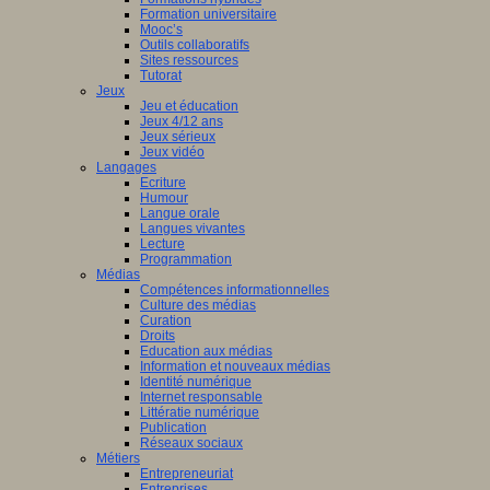
Formation universitaire
Mooc’s
Outils collaboratifs
Sites ressources
Tutorat
Jeux
Jeu et éducation
Jeux 4/12 ans
Jeux sérieux
Jeux vidéo
Langages
Ecriture
Humour
Langue orale
Langues vivantes
Lecture
Programmation
Médias
Compétences informationnelles
Culture des médias
Curation
Droits
Education aux médias
Information et nouveaux médias
Identité numérique
Internet responsable
Littératie numérique
Publication
Réseaux sociaux
Métiers
Entrepreneuriat
Entreprises