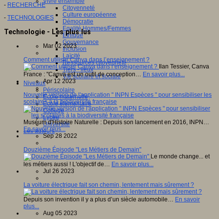
Vivre ensemble
-
RECHERCHE
Citoyenneté
Culture européenne
-
TECHNOLOGIES
Démocratie
Egalité Hommes/Femmes
Technologie - Les plus lus
Ethique
Gouvernance
Mar 02 2023
Inclusion
Laïcité
Comment utiliser Canva dans l’enseignement ?
Ressources citoyenneté
Ilan Tessier, Canva
Tiers - lieux
France : "Canva est un outil de conception…
En savoir plus...
Vie scolaire et sociale
Apr 12 2023
Niveaux
Périscolaire
Nouvelle version de l'application " INPN Espèces " pour sensibiliser les
Ecole maternelle
scolaires à la biodiversité française
Ecole élémentaire
Collège
Lycée
Muséum d'Histoire Naturelle : Depuis son lancement en 2016, INPN…
Université
En savoir plus...
Les auteurs
Sep 28 2022
Douzième Épisode "Les Métiers de Demain"
Le monde change... et
les métiers aussi ! L'objectif de…
En savoir plus...
Jul 26 2023
La voiture électrique fait son chemin, lentement mais sûrement ?
Depuis son invention il y a plus d’un siècle automobile…
En savoir
plus...
Aug 05 2023