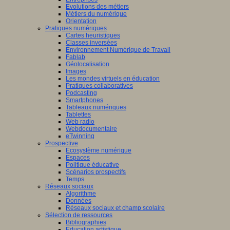
Evolutions des métiers
Métiers du numérique
Orientation
Pratiques numériques
Cartes heuristiques
Classes inversées
Environnement Numérique de Travail
Fablab
Géolocalisation
Images
Les mondes virtuels en éducation
Pratiques collaboratives
Podcasting
Smartphones
Tableaux numériques
Tablettes
Web radio
Webdocumentaire
eTwinning
Prospective
Ecosystème numérique
Espaces
Politique éducative
Scénarios prospectifs
Temps
Réseaux sociaux
Algorithme
Données
Réseaux sociaux et champ scolaire
Sélection de ressources
Bibliographies
Education artistique