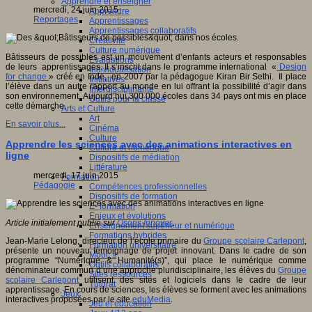
Apprendre et enseigner
mercredi, 24 juin 2015
Apprendre
Reportages
Apprentissages
Apprentissages collaboratifs
Créativité
Culture numérique
Bâtisseurs de possibles est un mouvement d’enfants acteurs et responsables
Evaluations
de leurs apprentissages. Il s’inscrit dans le programme international «
Design
Individualisation
for change
» créé en Inde, en 2007 par la pédagogue Kiran Bir Sethi. Il place
Initiatives
l’élève dans un autre rapport au monde en lui offrant la possibilité d’agir dans
Interdisciplinarité
son environnement. Aujourd’hui,300 000 écoles dans 34 pays ont mis en place
Outils pour la classe
cette démarche.
Arts et Culture
Art
En savoir plus...
Cinéma
Culture
Apprendre les sciences avec des animations interactives en
Culture et numérique
ligne
Dispositifs de médiation
Littérature
mercredi, 17 juin 2015
Formation
Pédagogie
Compétences professionnelles
Dispositifs de formation
E- formation
Enjeux et évolutions
Article initialement publié sur
Osons Innover
.
Enseignement supérieur et numérique
Formations hybrides
Jean-Marie Lelong, directeur de l’école primaire du
Groupe scolaire Carlepont
,
Formation universitaire
présente un nouveau témoignage de projet innovant. Dans le cadre de son
Mooc’s
programme “Numérique & Humanité(s)”, qui place le numérique comme
Outils collaboratifs
dénominateur commun d’une approche pluridisciplinaire, les élèves du
Groupe
Sites ressources
scolaire Carlepont
utilisent des sites et logiciels dans le cadre de leur
Tutorat
apprentissage. En cours de sciences, les élèves se forment avec les animations
Jeux
interactives proposées par le site
eduMedia
.
Jeu et éducation