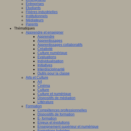
Entreprises
Etudiants
Filières industrielles
Institutionnels
Médiateurs
Parents
Thématiques
Apprendre et enseigner
Apprendre
Apprentissages
Apprentissages collaboratifs
Créativité
Culture numérique
Evaluations
Individualisation
Initiatives
Interdisciplinarité
Outils pour la classe
Arts et Culture
Art
Cinéma
Culture
Culture et numérique
Dispositifs de médiation
Littérature
Formation
Compétences professionnelles
Dispositifs de formation
E- formation
Enjeux et évolutions
Enseignement supérieur et numérique
Formations hybrides