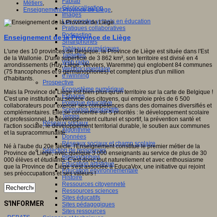
Fablab
Métiers
,
Géolocalisation
Enseignement Province de Liège
,
Images
Les mondes virtuels en éducation
Pratiques collaboratives
Podcasting
Enseignement de la Province de Liège
Smartphones
Tableaux numériques
L'une des 10 provinces de Belgique, la Province de Liège est située dans l'Est
Tablettes
de la Wallonie. D'une superficie de 3 862 km², son territoire est divisé en 4
Web radio
arrondissements (Huy, Liège, Verviers, Waremme) qui englobent 84 communes
Webdocumentaire
(75 francophones et 9 germanophones) et comptent plus d'un million
eTwinning
d'habitants.
Prospective
Ecosystème numérique
Mais la Province de Liège est bien plus qu'un territoire sur la carte de Belgique !
Espaces
C'est une institution au service des citoyens, qui emploie près de 6 500
Politique éducative
collaborateurs pour exercer ses compétences dans des domaines diversifiés et
Scénarios prospectifs
complémentaires. Elle se concentre sur 5 priorités : le développement scolaire
Temps
et professionnel, le développement culturel et sportif, la prévention santé et
Réseaux sociaux
l'action sociale, le développement territorial durable, le soutien aux communes
Algorithme
et la supracommunalité.
Données
Réseaux sociaux et champ scolaire
Né à l'aube du 20e siècle, l'Enseignement constitue le premier métier de la
Sélection de ressources
Province de Liège, avec quelque 3 000 enseignants au service de plus de 30
Bibliographies
000 élèves et étudiants. C'est donc tout naturellement et avec enthousiasme
Education artistique
que la Province de Liège s'est associée à EducaVox, une initiative qui rejoint
Education environnementale
ses préoccupations et ses valeurs !
Histoire
Ressources citoyenneté
Ressources sciences
Sites éducatifs
S'INFORMER
Sites pédagogiques
Sites ressources