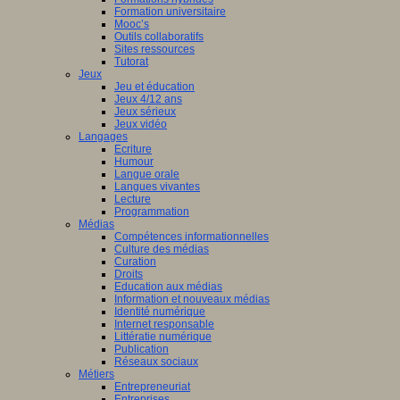
Formation universitaire
Mooc’s
Outils collaboratifs
Sites ressources
Tutorat
Jeux
Jeu et éducation
Jeux 4/12 ans
Jeux sérieux
Jeux vidéo
Langages
Ecriture
Humour
Langue orale
Langues vivantes
Lecture
Programmation
Médias
Compétences informationnelles
Culture des médias
Curation
Droits
Education aux médias
Information et nouveaux médias
Identité numérique
Internet responsable
Littératie numérique
Publication
Réseaux sociaux
Métiers
Entrepreneuriat
Entreprises