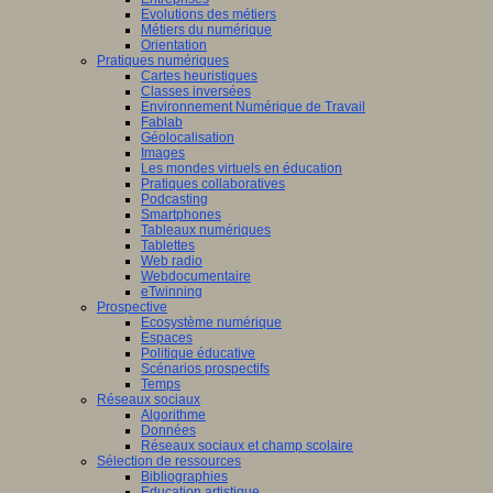
Evolutions des métiers
Métiers du numérique
Orientation
Pratiques numériques
Cartes heuristiques
Classes inversées
Environnement Numérique de Travail
Fablab
Géolocalisation
Images
Les mondes virtuels en éducation
Pratiques collaboratives
Podcasting
Smartphones
Tableaux numériques
Tablettes
Web radio
Webdocumentaire
eTwinning
Prospective
Ecosystème numérique
Espaces
Politique éducative
Scénarios prospectifs
Temps
Réseaux sociaux
Algorithme
Données
Réseaux sociaux et champ scolaire
Sélection de ressources
Bibliographies
Education artistique