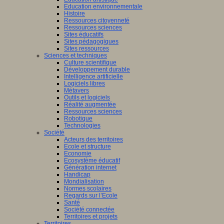
Education environnementale
Histoire
Ressources citoyenneté
Ressources sciences
Sites éducatifs
Sites pédagogiques
Sites ressources
Sciences et techniques
Culture scientifique
Développement durable
Intelligence artificielle
Logiciels libres
Métavers
Outils et logiciels
Réalité augmentée
Ressources sciences
Robotique
Technologies
Société
Acteurs des territoires
Ecole et structure
Economie
Ecosystème éducatif
Génération internet
Handicap
Mondialisation
Normes scolaires
Regards sur l’Ecole
Santé
Société connectée
Territoires et projets
Territoires