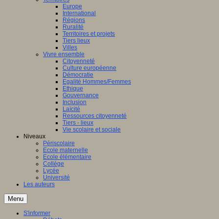
Europe
International
Régions
Ruralité
Territoires et projets
Tiers lieux
Villes
Vivre ensemble
Citoyenneté
Culture européenne
Démocratie
Egalité Hommes/Femmes
Ethique
Gouvernance
Inclusion
Laïcité
Ressources citoyenneté
Tiers - lieux
Vie scolaire et sociale
Niveaux
Périscolaire
Ecole maternelle
Ecole élémentaire
Collège
Lycée
Université
Les auteurs
Menu
S'informer