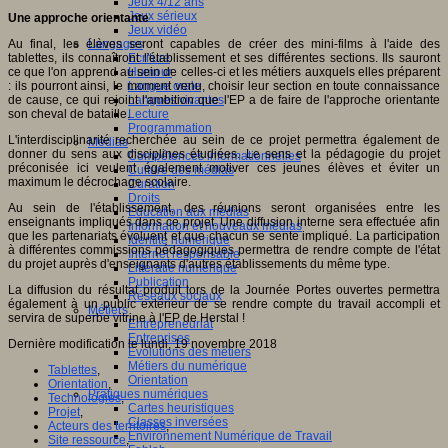
Jeux 4/12 ans
Jeux sérieux
Une approche orientante
Jeux vidéo
Au final, les élèves seront capables de créer des mini-films à l'aide des
Langages
tablettes, ils connaîtront l'établissement et ses différentes sections. Ils sauront
Ecriture
ce que l'on apprend au sein de celles-ci et les métiers auxquels elles préparent
Humour
: ils pourront ainsi, le moment venu, choisir leur section en toute connaissance
Langue orale
de cause, ce qui rejoint l'ambition que l'EP a de faire de l'approche orientante
Langues vivantes
son cheval de bataille.
Lecture
Programmation
L'interdisciplinarité recherchée au sein de ce projet permettra également de
Médias
donner du sens aux disciplines étudiées. Le sens et la pédagogie du projet
Compétences informationnelles
préconisée ici veulent également motiver ces jeunes élèves et éviter un
Culture des médias
maximum le décrochage scolaire.
Curation
Droits
Au sein de l'établissement, des réunions seront organisées entre les
Education aux médias
enseignants impliqués dans ce projet. Une diffusion interne sera effectuée afin
Information et nouveaux médias
que les partenariats évoluent et que chacun se sente impliqué. La participation
Identité numérique
à différentes commissions pédagogiques permettra de rendre compte de l'état
Internet responsable
du projet auprès d'enseignants d'autres établissements du même type.
Littératie numérique
Publication
La diffusion du résultat produit lors de la Journée Portes ouvertes permettra
Réseaux sociaux
également à un public extérieur de se rendre compte du travail accompli et
Métiers
servira de superbe vitrine à l'EP de Herstal !
Entrepreneuriat
Entreprises
Dernière modification le lundi, 19 novembre 2018
Evolutions des métiers
Métiers du numérique
Tablettes
,
Orientation
Orientation
,
Pratiques numériques
Technologies
,
Cartes heuristiques
Projet
,
Classes inversées
Acteurs des territoires
,
Environnement Numérique de Travail
Site ressource
,