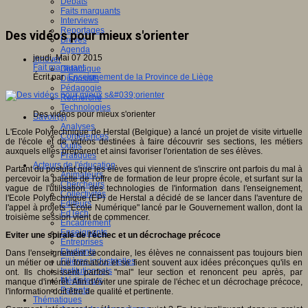
Débats
Faits marquants
Interviews
Reportages
Des vidéos pour mieux s'orienter
Brèves
Agenda
jeudi, Mai 07 2015
Innover
Fait marquant
Didactique
Écrit par
Enseignement de la Province de Liège
Dispositifs
Pédagogie
Recherche
Technologies
Des vidéos pour mieux s'orienter
Savoir(s)
Analyses
L'Ecole Polytechnique de Herstal (Belgique) a lancé un projet de visite virtuelle
Conférences
de l'école et de vidéos destinées à faire découvrir ses sections, les métiers
Outils
auxquels elles préparent et ainsi favoriser l'orientation de ses élèves.
Pratiques
Acteurs de l'éducation
Partant du postulat que les élèves qui viennent de s'inscrire ont parfois du mal à
Animateurs
percevoir la palette de l'offre de formation de leur propre école, et surfant sur la
Chercheurs
vague de l'utilisation des technologies de l'information dans l'enseignement,
Collectivités
l'Ecole Polytechnique (EP) de Herstal a décidé de se lancer dans l'aventure de
Editeurs
l'appel à projets "Ecole Numérique" lancé par le Gouvernement wallon, dont la
EdTech
troisième session vient de commencer.
Encadrement
Enseignants
Eviter une spirale de l'échec et un décrochage précoce
Entreprises
Etudiants
Dans l'enseignement secondaire, les élèves ne connaissent pas toujours bien
Filières industrielles
un métier ou une formation et se fient souvent aux idées préconçues qu'ils en
Institutionnels
ont. Ils choisissent parfois "mal" leur section et renoncent peu après, par
Médiateurs
manque d'intérêt. Afin d'éviter une spirale de l'échec et un décrochage précoce,
Parents
l'information doit être de qualité et pertinente.
Thématiques