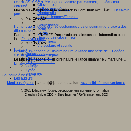
Vivre ensemble
Opéra Comédie : Dom Juan de Molière par Makeïeff, un séducteur
Citoyenneté
enfermé
Culture européenne
Macha Makeïeff propose le portrait d’un Dom Juan acculé et…
En savoir
Démocratie
plus...
Egalité Hommes/Femmes
Mar 19 2026
Ethique
Gouvernance
Numérique à l’école et crise écologique : les enseignant·e·s face à des
Inclusion
dilemmes ordinaires
Laïcité
Par Laureline LENEVEZ, Doctorante en sciences de l'information et de
Ressources citoyenneté
la…
En savoir plus...
Tiers - lieux
Mar 06 2026
Vie scolaire et sociale
Niveaux
Le Muséum national d’Histoire naturelle lance une série de 10 vidéos
Périscolaire
sur les femmes scientifiques
Ecole maternelle
Le Muséum national d’Histoire naturelle lance dimanche 8 mars une…
Ecole élémentaire
En savoir plus...
Collège
Lycée
Université
Souscrire à ce flux RSS
Les auteurs
Mentions légales
| contact[@]anae.education |
Accessibilité : non conforme
© 2023 Educavox, Ecole, pédagogie, enseignement, formation
Creation Sylvie CECI - Sites Internet / Référencement SEO