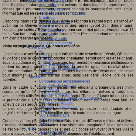
Comment intéresser les élèves à ce sujet ? En les impliquant dans un projet
Apprendre et enseigner
interdisciplinaire dans lequel ils sont acteurs et dans lequel ils produisent des
Apprendre
choses qu'ils pourront montrer, exposer et dont ils pourront être fiers. L'outil
Apprentissages
informatique est en ce sens séduisant et motivant.
Apprentissages collaboratifs
Créativité
C'est donc dans cette optique que l'école a répondu à l'appel à projets lancé en
Culture numérique
2014 par le Gouvernement wallon et que, après dépôt d'un dossier aussi
Evaluations
complet que solide, l'EP a été retenue pour son projet qui se déroulera sur 18
Individualisation
mois. Son but : réaliser une visite "virtuelle" de l'école et surtout de ses ateliers
Initiatives
afin d'en présenter les métiers.
Interdisciplinarité
Outils pour la classe
Visite virtuelle de l'école, QR codes et vidéos
Arts et Culture
Art
Les principaux acteurs de ce projet intitulé "Visite virtuelle de l'école, QR codes
Cinéma
et vidéos dans le cadre de l'approche orientante" seront donc les enseignants,
Culture
sous la guidance de Ghislain Sauvage, leur personne-ressource multimédia et
Culture et numérique
porteur du projet, ainsi que les élèves du premier cycle. Le résultat obtenu
Dispositifs de médiation
pourra cependant être utilisé par les autres membres de l'école et aussi servir
Littérature
pour informer les jeunes sur les choix possibles dans l'école lors de ses
Formation
activités.
Compétences professionnelles
Dispositifs de formation
Dans le cadre du cours de français, les étudiants prépareront des mini-
E- formation
scénarios qu'ils filmeront ensuite dans les différents ateliers à l'aide des
Enjeux et évolutions
tablettes déjà utilisées dans le cadre du projet "Tablettes" lancé lui aussi dans
Enseignement supérieur et numérique
le premier cycle. Les classes terminales seront donc sollicitées pour être les
Formations hybrides
acteurs de ces séquences filmées.
Formation universitaire
Lors du montage vidéo, une traduction sera proposée en néerlandais et en
Mooc’s
anglais, traduction qui sera travaillée dans le cadre des cours de langue.
Outils collaboratifs
Sites ressources
Certaines vidéos pourraient retracer l'histoire des différents métiers et délivrer
Tutorat
d'autres informations importantes. Une visite sera imaginée à l'aide des plans
Jeux
de l'école (cours de géographie) et des QR codes renvoyant vers les vidéos
Jeu et éducation
seront placés aux différents endroits stratégiques de l'établissement.