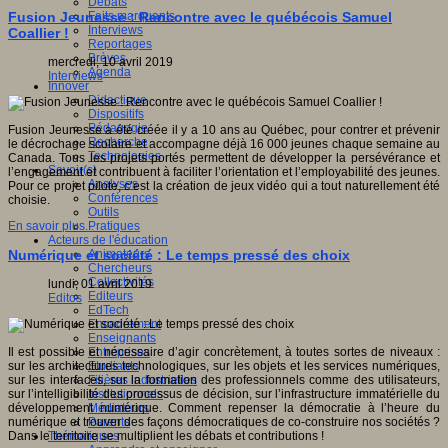
Débats
Faits marquants
Fusion Jeunesse : Rencontre avec le québécois Samuel
Interviews
Coallier !
Reportages
Brèves
mercredi, 10 avril 2019
Agenda
Interviews
Innover
Didactique
Dispositifs
Pédagogie
Fusion Jeunesse a été créée il y a 10 ans au Québec, pour contrer et prévenir
Recherche
le décrochage scolaire et accompagne déjà 16 000 jeunes chaque semaine au
Technologies
Canada. Tous les projets portés permettent de développer la persévérance et
Savoir(s)
l’engagement et contribuent à faciliter l’orientation et l’employabilité des jeunes.
Analyses
Pour ce projet pilote, c’est la création de jeux vidéo qui a tout naturellement été
Conférences
choisie.
Outils
Pratiques
En savoir plus...
Acteurs de l'éducation
Animateurs
Numérique et société : Le temps pressé des choix
Chercheurs
Collectivités
lundi, 01 avril 2019
Editeurs
Editos
EdTech
Encadrement
Enseignants
Entreprises
Il est possible et nécessaire d’agir concrètement, à toutes sortes de niveaux :
Etudiants
sur les architectures technologiques, sur les objets et les services numériques,
Filières industrielles
sur les interfaces, sur la formation des professionnels comme des utilisateurs,
Institutionnels
sur l’intelligibilité des processus de décision, sur l’infrastructure immatérielle du
Médiateurs
développement numérique. Comment repenser la démocratie à l’heure du
Parents
numérique et trouver des façons démocratiques de co-construire nos sociétés ?
Thématiques
Dans le territoire se multiplient les débats et contributions !