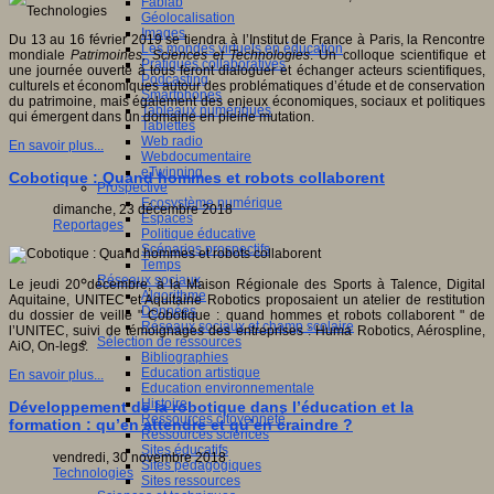
Fablab
Géolocalisation
Images
Du 13 au 16 février 2019 se tiendra à l’Institut de France à Paris, la Rencontre
Les mondes virtuels en éducation
mondiale
Patrimoines, Sciences et Technologies
. Un colloque scientifique et
Pratiques collaboratives
une journée ouverte à tous feront dialoguer et échanger acteurs scientifiques,
Podcasting
culturels et économiques autour des problématiques d’étude et de conservation
Smartphones
du patrimoine, mais également des enjeux économiques, sociaux et politiques
Tableaux numériques
qui émergent dans un domaine en pleine mutation.
Tablettes
Web radio
En savoir plus...
Webdocumentaire
eTwinning
Cobotique : Quand hommes et robots collaborent
Prospective
Ecosystème numérique
dimanche, 23 décembre 2018
Espaces
Reportages
Politique éducative
Scénarios prospectifs
Temps
Réseaux sociaux
Le jeudi 20 décembre, à la Maison Régionale des Sports à Talence, Digital
Algorithme
Aquitaine, UNITEC et Aquitaine Robotics proposaient un atelier de restitution
Données
du dossier de veille " Cobotique : quand hommes et robots collaborent " de
Réseaux sociaux et champ scolaire
l’UNITEC, suivi de témoignages des entreprises : Huma Robotics, Aérospline,
Sélection de ressources
AiO, On-legs.
Bibliographies
Education artistique
En savoir plus...
Education environnementale
Histoire
Développement de la robotique dans l’éducation et la
Ressources citoyenneté
formation : qu’en attendre et qu’en craindre ?
Ressources sciences
Sites éducatifs
vendredi, 30 novembre 2018
Sites pédagogiques
Technologies
Sites ressources