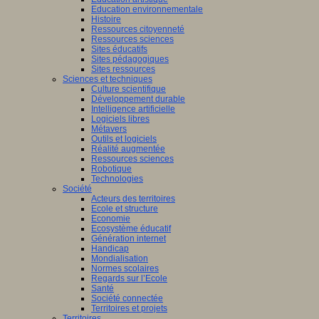
Education environnementale
Histoire
Ressources citoyenneté
Ressources sciences
Sites éducatifs
Sites pédagogiques
Sites ressources
Sciences et techniques
Culture scientifique
Développement durable
Intelligence artificielle
Logiciels libres
Métavers
Outils et logiciels
Réalité augmentée
Ressources sciences
Robotique
Technologies
Société
Acteurs des territoires
Ecole et structure
Economie
Ecosystème éducatif
Génération internet
Handicap
Mondialisation
Normes scolaires
Regards sur l’Ecole
Santé
Société connectée
Territoires et projets
Territoires