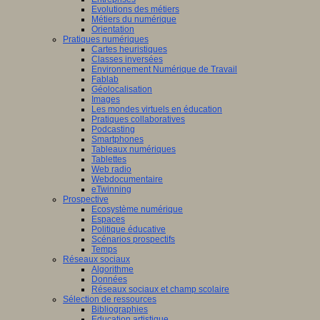
Evolutions des métiers
Métiers du numérique
Orientation
Pratiques numériques
Cartes heuristiques
Classes inversées
Environnement Numérique de Travail
Fablab
Géolocalisation
Images
Les mondes virtuels en éducation
Pratiques collaboratives
Podcasting
Smartphones
Tableaux numériques
Tablettes
Web radio
Webdocumentaire
eTwinning
Prospective
Ecosystème numérique
Espaces
Politique éducative
Scénarios prospectifs
Temps
Réseaux sociaux
Algorithme
Données
Réseaux sociaux et champ scolaire
Sélection de ressources
Bibliographies
Education artistique