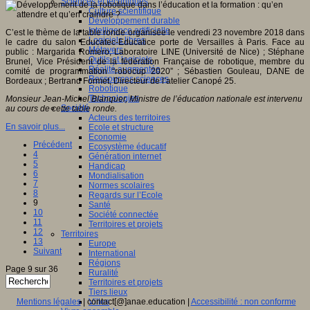
Sciences et techniques
Culture scientifique
Développement durable
Intelligence artificielle
C’est le thème de la table ronde organisée le vendredi 23 novembre 2018 dans
Logiciels libres
le cadre du salon Educatec-Educatice porte de Versailles à Paris. Face au
Métavers
public : Margarida Romero, Laboratoire LINE (Université de Nice) ; Stéphane
Outils et logiciels
Brunel, Vice Président de la fédération Française de robotique, membre du
Réalité augmentée
comité de programmation “robocup 2020” ; Sébastien Gouleau, DANE de
Ressources sciences
Bordeaux ; Bertrand Formet, Directeur de l’atelier Canopé 25.
Robotique
Technologies
Monsieur Jean-Michel Blanquer, Ministre de l’éducation nationale est intervenu
Société
au cours de cette table ronde.
Acteurs des territoires
En savoir plus...
Ecole et structure
Economie
Précédent
Ecosystème éducatif
4
Génération internet
5
Handicap
6
Mondialisation
7
Normes scolaires
8
Regards sur l’Ecole
9
Santé
10
Société connectée
11
Territoires et projets
12
Territoires
13
Europe
Suivant
International
Régions
Page 9 sur 36
Ruralité
Territoires et projets
Tiers lieux
Mentions légales
| contact[@]anae.education |
Accessibilité : non conforme
Villes