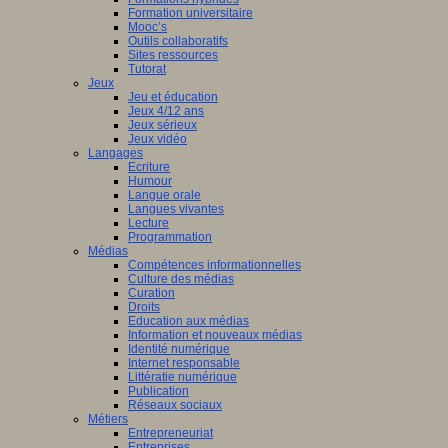
Formation universitaire
Mooc’s
Outils collaboratifs
Sites ressources
Tutorat
Jeux
Jeu et éducation
Jeux 4/12 ans
Jeux sérieux
Jeux vidéo
Langages
Ecriture
Humour
Langue orale
Langues vivantes
Lecture
Programmation
Médias
Compétences informationnelles
Culture des médias
Curation
Droits
Education aux médias
Information et nouveaux médias
Identité numérique
Internet responsable
Littératie numérique
Publication
Réseaux sociaux
Métiers
Entrepreneuriat
Entreprises