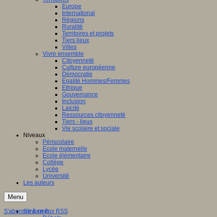
Europe
International
Régions
Ruralité
Territoires et projets
Tiers lieux
Villes
Vivre ensemble
Citoyenneté
Culture européenne
Démocratie
Egalité Hommes/Femmes
Ethique
Gouvernance
Inclusion
Laïcité
Ressources citoyenneté
Tiers - lieux
Vie scolaire et sociale
Niveaux
Périscolaire
Ecole maternelle
Ecole élémentaire
Collège
Lycée
Université
Les auteurs
Menu
S'abonner à ce flux RSS
S'informer