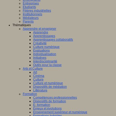
Entreprises
Etudiants
Filières industrielles
Institutionnels
Médiateurs
Parents
Thématiques
Apprendre et enseigner
Apprendre
Apprentissages
Apprentissages collaboratifs
Créativité
Culture numérique
Evaluations
Individualisation
Initiatives
Interdisciplinarité
Outils pour la classe
Arts et Culture
Art
Cinéma
Culture
Culture et numérique
Dispositifs de médiation
Littérature
Formation
Compétences professionnelles
Dispositifs de formation
E- formation
Enjeux et évolutions
Enseignement supérieur et numérique
Formations hybrides