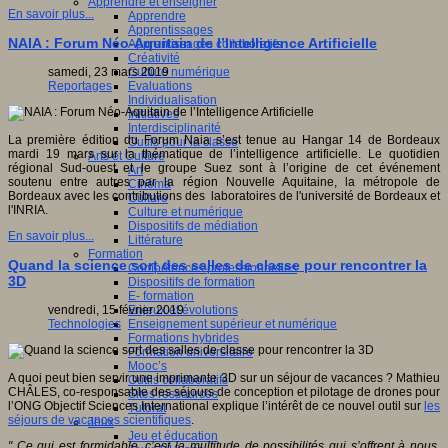
Apprendre et enseigner
En savoir plus...
Apprendre
Apprentissages
NAIA : Forum Néo-Aquitain de l’Intelligence Artificielle
Apprentissages collaboratifs
Créativité
Culture numérique
samedi, 23 mars 2019
Evaluations
Reportages
Individualisation
Initiatives
Interdisciplinarité
La première édition du Forum Naia s’est tenue au Hangar 14 de Bordeaux
Outils pour la classe
mardi 19 mars sur la thématique de l’intelligence artificielle. Le quotidien
Arts et Culture
régional Sud-ouest et le groupe Suez sont à l’origine de cet événement
Art
soutenu entre autres par la région Nouvelle Aquitaine, la métropole de
Cinéma
Bordeaux avec les contributions des laboratoires de l'université de Bordeaux et
Culture
l'INRIA.
Culture et numérique
Dispositifs de médiation
En savoir plus...
Littérature
Formation
Quand la science sort des salles de classe pour rencontrer la
Compétences professionnelles
3D
Dispositifs de formation
E- formation
Enjeux et évolutions
vendredi, 15 février 2019
Enseignement supérieur et numérique
Technologies
Formations hybrides
Formation universitaire
Mooc’s
A quoi peut bien servir une imprimante 3D sur un séjour de vacances ? Mathieu
Outils collaboratifs
CHÂLES, co-responsable des séjours de conception et pilotage de drones pour
Sites ressources
l’ONG Objectif Sciences International explique l’intérêt de ce nouvel outil sur
les
Tutorat
séjours de vacances scientifiques
.
Jeux
Jeu et éducation
" Ce qui est formidable, c’est la multitude de possibilités qui s’offrent à nous,