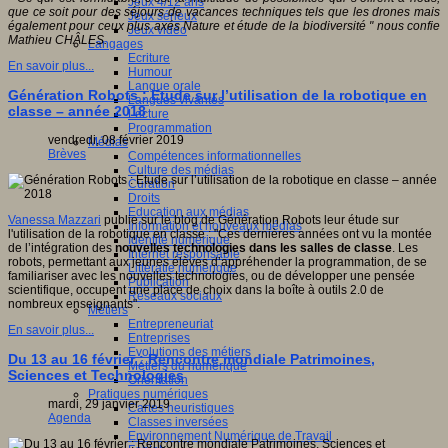
Jeux 4/12 ans
que ce soit pour des séjours de vacances techniques tels que les drones mais
Jeux sérieux
également pour ceux plus axés Nature et étude de la biodiversité " nous confie
Jeux vidéo
Mathieu CHÂLES.
Langages
Ecriture
En savoir plus...
Humour
Langue orale
Génération Robots : Etude sur l’utilisation de la robotique en
Langues vivantes
classe – année 2018
Lecture
Programmation
vendredi, 08 février 2019
Médias
Brèves
Compétences informationnelles
Culture des médias
Curation
Droits
Education aux médias
Vanessa Mazzari
publie sur le blog de Génération Robots leur étude sur
Information et nouveaux médias
l'utilisation de la robotique en classe : "Ces dernières années ont vu la montée
Identité numérique
de l’intégration des
nouvelles technologies dans les salles de classe
. Les
Internet responsable
robots, permettant aux jeunes élèves d’appréhender la programmation, de se
Littératie numérique
familiariser avec les nouvelles technologies, ou de développer une pensée
Publication
scientifique, occupent une place de choix dans la boîte à outils 2.0 de
Réseaux sociaux
nombreux enseignants".
Métiers
Entrepreneuriat
En savoir plus...
Entreprises
Evolutions des métiers
Du 13 au 16 février : Rencontre mondiale Patrimoines,
Métiers du numérique
Sciences et Technologies
Orientation
Pratiques numériques
mardi, 29 janvier 2019
Cartes heuristiques
Agenda
Classes inversées
Environnement Numérique de Travail