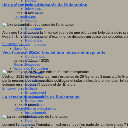
Débats
Faits marquants
Une présentation édulcorée de l’orientation
Interviews
Reportages
lundi, 14 avril 2025
Brèves
Fait marquant
Agenda
Innover
Didactique
Dispositifs
Alors que l’orientation à la fin du collège reste une bifurcation forte dans notr
Pédagogie
lycée
[2]
. Une bonne occasion d’examiner ce discours qui utilise des procédés d’édu
Recherche
En savoir plus...
Technologies
Savoir(s)
Viva Fabrica! 2025 : Une édition réussie et inspirante
Analyses
Conférences
Outils
vendredi, 11 avril 2025
Pratiques
Reportages
Acteurs de l'éducation
Animateurs
Chercheurs
L'édition 2025 de Viva Fabrica!, qui s'est tenue du 26 février au 2 mars à Lille G
Collectivités
par la présence de personnalités politiques et industrielles de premier plan, tell
Editeurs
délégué en charge de l'Industrie et de l'Énergie.
EdTech
En savoir plus...
Encadrement
Enseignants
La sémantique inversée de l’orientation
Entreprises
Etudiants
jeudi, 27 mars 2025
Filières industrielles
Débats
Institutionnels
Médiateurs
Parents
Thématiques
Lorsque l’on parle de l’orientation, est-on sûr que l’on parle de la même chose ? 