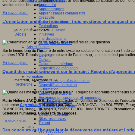
Apprendre et enseigner
à une conception d’aide apportée à autrui ; des individus concourant au bon fonc
Apprendre
version moins heureuse.
Apprentissages
En savoir plus...
Apprentissages collaboratifs
Créativité
L’orientation en fin de troisième : trois mystères et une question
Culture numérique
Evaluations
Individualisation
jeudi, 06 février 2025
Initiatives
Débats
Interdisciplinarité
Outils pour la classe
Arts et Culture
Sur le temps long de l’histoire de notre système scolaire, l’orientation en fin d
Art
années 1970. Depuis la mise en œuvre de Parcoursup, l’attention s’est particulière
Cinéma
Culture
En savoir plus...
Culture et numérique
Dispositifs de médiation
Quand des mastérants vont sur le terrain : Regards d’apprentis 
Littérature
Formation
mercredi, 02 octobre 2024
Compétences professionnelles
Recherche
Dispositifs de formation
E- formation
Enjeux et évolutions
Enseignement supérieur et numérique
Marie-Hélène JACQUES
- Professeure des Universités en Sciences de l’éducatio
Formations hybrides
recherche
Cap métiers
et réalisé par Tarana AMRAHOVA, Léa BOUFFIER, Fleu
Formation universitaire
BLANCHON, Bunga RIDAYANTI, Solène TCHOU, Jade TRONCY –
Promotion d’
Mooc’s
Sciences humaines, Université de Limoges.
Outils collaboratifs
Sites ressources
En savoir plus...
Tutorat
Jeux
Des concours qui bousculent la découverte des métiers et l’orie
Jeu et éducation