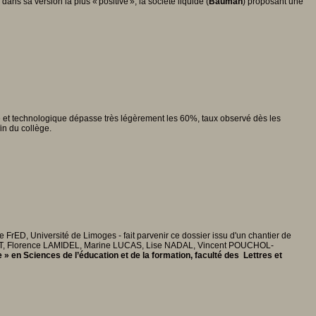
 dans sa version la plus « positive », la société liquide (
Bauman
) proposant une
ale et technologique dépasse très légèrement les 60%, taux observé dès les
in du collège.
FrED, Université de Limoges - fait parvenir ce dossier issu d'un chantier de
T, Florence LAMIDEL, Marine LUCAS, Lise NADAL, Vincent POUCHOL-
» en Sciences de l’éducation et de la formation, faculté des Lettres et