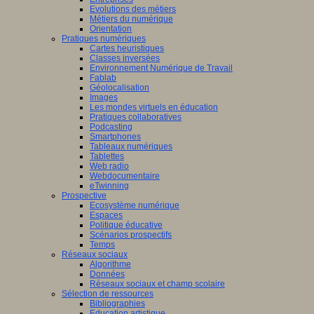
Evolutions des métiers
Métiers du numérique
Orientation
Pratiques numériques
Cartes heuristiques
Classes inversées
Environnement Numérique de Travail
Fablab
Géolocalisation
Images
Les mondes virtuels en éducation
Pratiques collaboratives
Podcasting
Smartphones
Tableaux numériques
Tablettes
Web radio
Webdocumentaire
eTwinning
Prospective
Ecosystème numérique
Espaces
Politique éducative
Scénarios prospectifs
Temps
Réseaux sociaux
Algorithme
Données
Réseaux sociaux et champ scolaire
Sélection de ressources
Bibliographies
Education artistique