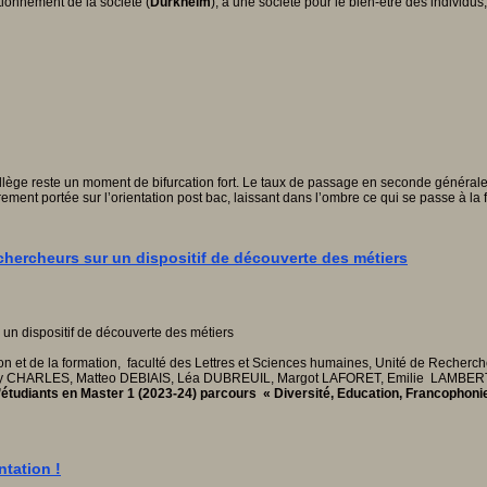
tionnement de la société (
Durkheim
), à une société pour le bien-être des individus,
e collège reste un moment de bifurcation fort. Le taux de passage en seconde génér
ment portée sur l’orientation post bac, laissant dans l’ombre ce qui se passe à la f
chercheurs sur un dispositif de découverte des métiers
n et de la formation, faculté des Lettres et Sciences humaines, Unité de Recherche 
ry CHARLES, Matteo DEBIAIS, Léa DUBREUIL, Margot LAFORET, Emilie LAMBER
étudiants en Master 1 (2023-24) parcours « Diversité, Education, Francophonie 
ntation !