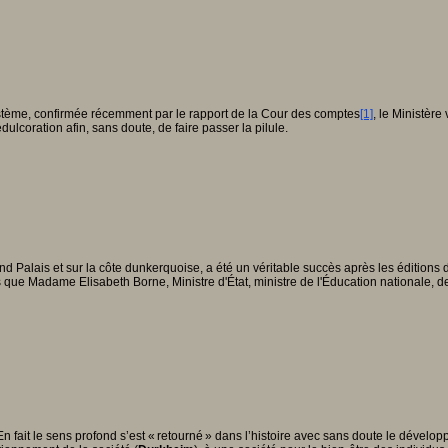
e système, confirmée récemment par le rapport de la Cour des comptes
[1]
, le Ministère
lcoration afin, sans doute, de faire passer la pilule.
rand Palais et sur la côte dunkerquoise, a été un véritable succès après les édition
es que Madame Elisabeth Borne, Ministre d'État, ministre de l'Éducation nationale, 
En fait le sens profond s’est « retourné » dans l’histoire avec sans doute le dévelo