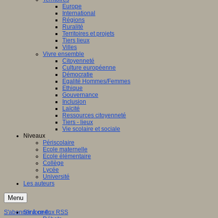
Europe
International
Régions
Ruralité
Territoires et projets
Tiers lieux
Villes
Vivre ensemble
Citoyenneté
Culture européenne
Démocratie
Egalité Hommes/Femmes
Ethique
Gouvernance
Inclusion
Laïcité
Ressources citoyenneté
Tiers - lieux
Vie scolaire et sociale
Niveaux
Périscolaire
Ecole maternelle
Ecole élémentaire
Collège
Lycée
Université
Les auteurs
Menu
S'abonner à ce flux RSS
S'informer