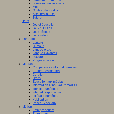
Formation universitaire
Mooc’s
Outils collaboratifs
Sites ressources
Tutorat
Jeux
Jeu et éducation
Jeux 4/12 ans
Jeux sérieux
Jeux vidéo
Langages
Ecriture
Humour
Langue orale
Langues vivantes
Lecture
Programmation
Médias
Compétences informationnelles
Culture des médias
Curation
Droits
Education aux médias
Information et nouveaux médias
Identité numérique
Internet responsable
Littératie numérique
Publication
Réseaux sociaux
Métiers
Entrepreneuriat
Entreprises