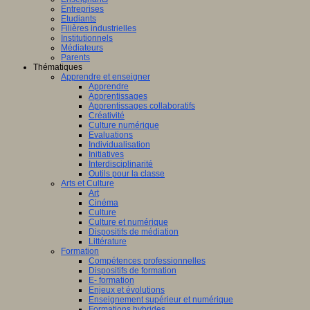
Entreprises
Etudiants
Filières industrielles
Institutionnels
Médiateurs
Parents
Thématiques
Apprendre et enseigner
Apprendre
Apprentissages
Apprentissages collaboratifs
Créativité
Culture numérique
Evaluations
Individualisation
Initiatives
Interdisciplinarité
Outils pour la classe
Arts et Culture
Art
Cinéma
Culture
Culture et numérique
Dispositifs de médiation
Littérature
Formation
Compétences professionnelles
Dispositifs de formation
E- formation
Enjeux et évolutions
Enseignement supérieur et numérique
Formations hybrides