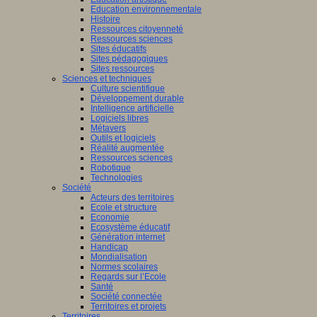
Education environnementale
Histoire
Ressources citoyenneté
Ressources sciences
Sites éducatifs
Sites pédagogiques
Sites ressources
Sciences et techniques
Culture scientifique
Développement durable
Intelligence artificielle
Logiciels libres
Métavers
Outils et logiciels
Réalité augmentée
Ressources sciences
Robotique
Technologies
Société
Acteurs des territoires
Ecole et structure
Economie
Ecosystème éducatif
Génération internet
Handicap
Mondialisation
Normes scolaires
Regards sur l’Ecole
Santé
Société connectée
Territoires et projets
Territoires