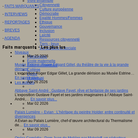
Vivre ensemble
Citoyenneté
-
FAITS MARQUANTS
Culture européenne
Démocratie
-
INTERVIEWS
Egalité Hommes/Femmes
-
REPORTAGES
Ethique
Gouvernance
-
BREVES
Inclusion
Laïcité
-
AGENDA
Ressources citoyenneté
Tiers - lieux
Faits marquants - Les plus lus
Vie scolaire et sociale
Niveaux
Mar 25 2026
Périscolaire
Ecole maternelle
Musée Estrine : Roger Edgard Gillet, du théâtre de la vie à la grande
Ecole élémentaire
dérision
Collège
L’exposition Roger Edgar Gillet, La grande dérision au Musée Estrine…
Lycée
En savoir plus...
Université
Apr 26 2026
Les auteurs
Abbaye Saint-André : Gustave Fayet, rêve et fantaisie de ses jardins
L’exposition Gustave Fayet et ses jardins imaginaires à l’Abbaye Saint-
André,…
En savoir plus...
Mar 02 2026
Palais Lumière – Evian : L’héritage du peintre Holder, entre continuité et
divergences
A Evian au Palais Lumière, chef-d’œuvre architectural du Thermalisme
de…
En savoir plus...
Mar 09 2026
Opéra Comédie : Dom Juan de Molière par Makeïeff, un séducteur