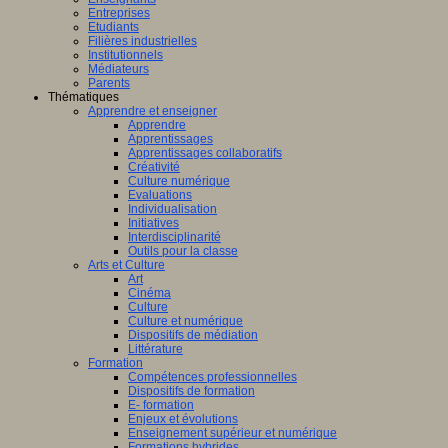
Entreprises
Etudiants
Filières industrielles
Institutionnels
Médiateurs
Parents
Thématiques
Apprendre et enseigner
Apprendre
Apprentissages
Apprentissages collaboratifs
Créativité
Culture numérique
Evaluations
Individualisation
Initiatives
Interdisciplinarité
Outils pour la classe
Arts et Culture
Art
Cinéma
Culture
Culture et numérique
Dispositifs de médiation
Littérature
Formation
Compétences professionnelles
Dispositifs de formation
E- formation
Enjeux et évolutions
Enseignement supérieur et numérique
Formations hybrides