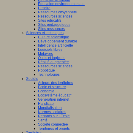
Education environnementale
Histoire
Ressources citoyenneté
Ressources sciences
Sites éducatifs
Sites pédagogiques
Sites ressources
Sciences et techniques
Culture scientifique
Développement durable
Intelligence artificielle
Logiciels libres
Métavers
Outils et logiciels
Réalité augmentée
Ressources sciences
Robotique
Technologies
Société
Acteurs des territoires
Ecole et structure
Economie
Ecosystème éducatif
Génération internet
Handicap
Mondialisation
Normes scolaires
Regards sur l’Ecole
Santé
Société connectée
Territoires et projets
Territoires