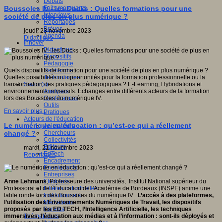
Débats
Faits marquants
Boussoles IV - les Docks : Quelles formations pour une
Interviews
société de plus en plus numérique ?
Reportages
Brèves
jeudi, 23 novembre 2023
Agenda
Didactique
Innover
Didactique
Dispositifs
Pédagogie
Recherche
Quels dispositifs de formation pour une société de plus en plus numérique ?
Technologies
Quelles possibilités ou opportunités pour la formation professionnelle ou la
Savoir(s)
transformation des pratiques pédagogiques ? E-Learning, Hybridations et
Analyses
environnements immersifs. Echanges entre différents acteurs de la formation
Conférences
lors des Boussoles du numérique IV.
Outils
En savoir plus...
Pratiques
Acteurs de l'éducation
Le numérique en éducation : qu’est-ce qui a réellement
Animateurs
Chercheurs
changé ?
Collectivités
Editeurs
mardi, 21 novembre 2023
EdTech
Reportages
Encadrement
Enseignants
Entreprises
Etudiants
Anne Lehmans
, Professeure des universités, Institut National supérieur du
Filières industrielles
Professorat et de l’Éducation de l'Académie de Bordeaux (INSPE) anime une
Institutionnels
table ronde lors des Boussoles du numérique IV :
L’accès à des plateformes,
Médiateurs
l’utilisation des Environnements Numériques de Travail, les dispositifs
Parents
proposés par les ED TECH, l’Intelligence Artificielle, les techniques
Thématiques
immersives, l’éducation aux médias et à l’information : sont-ils déployés et