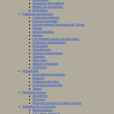
Evolutions des métiers
Métiers du numérique
Orientation
Pratiques numériques
Cartes heuristiques
Classes inversées
Environnement Numérique de Travail
Fablab
Géolocalisation
Images
Les mondes virtuels en éducation
Pratiques collaboratives
Podcasting
Smartphones
Tableaux numériques
Tablettes
Web radio
Webdocumentaire
eTwinning
Prospective
Ecosystème numérique
Espaces
Politique éducative
Scénarios prospectifs
Temps
Réseaux sociaux
Algorithme
Données
Réseaux sociaux et champ scolaire
Sélection de ressources
Bibliographies
Education artistique