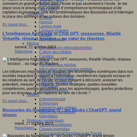
Jeux 4/12 ans
comment on grandit informer avec l’école et pas seulement à l’école. Je me
Jeux sérieux
place sous le prisme d’un contexte d’omniprésence technologique et de
Jeux vidéo
captation économique. Une des problématiques des Boussoles est d’interroger
Langages
la place des données et les cultures des données.
Ecriture
Humour
En savoir plus...
Langue orale
Langues vivantes
L’Intelligence Artificielle et Chat GPT, ressources, Réalité
Lecture
Virtuelle, réseaux sociaux… au cœur du réacteur.
Programmation
Médias
samedi, 21 octobre 2023
Compétences informationnelles
Didactique
Culture des médias
Curation
Droits
Education aux médias
Information et nouveaux médias
Les influences importantes et durables des technologies numériques dans nos
Identité numérique
sociétés impactent le rapport à l’information, modifient les rapports sociaux et
Internet responsable
les relations au sein de l’école, et nous obligent à découvrir, analyser les
Littératie numérique
potentiels, mesurer les impacts. Quelles stratégies, quelles nouvelles
Publication
compétences, quelles possibilités pour les apprentissages, quelles protections
Réseaux sociaux
pour les données, quels rapports au sein de l’école ?
Métiers
Entrepreneuriat
En savoir plus...
Entreprises
Evolutions des métiers
Boussoles du Numérique IV : les Docks | ChatGPT, grand
Métiers du numérique
témoin
Orientation
Pratiques numériques
mardi, 17 octobre 2023
Cartes heuristiques
Reportages
Classes inversées
Environnement Numérique de Travail