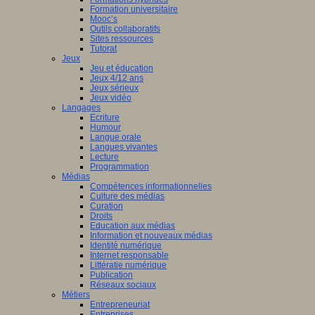
Formation universitaire
Mooc’s
Outils collaboratifs
Sites ressources
Tutorat
Jeux
Jeu et éducation
Jeux 4/12 ans
Jeux sérieux
Jeux vidéo
Langages
Ecriture
Humour
Langue orale
Langues vivantes
Lecture
Programmation
Médias
Compétences informationnelles
Culture des médias
Curation
Droits
Education aux médias
Information et nouveaux médias
Identité numérique
Internet responsable
Littératie numérique
Publication
Réseaux sociaux
Métiers
Entrepreneuriat
Entreprises