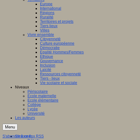
Europe
International
Régions
Ruralité
Territoires et projets
Tiers lieux
Villes
Vivre ensemble
Citoyenneté
Culture européenne
Démocratie
Egalité Hommes/Femmes
Ethique
Gouvernance
Inclusion
Laïcité
Ressources citoyenneté
Tiers - lieux
Vie scolaire et sociale
Niveaux
Périscolaire
Ecole maternelle
Ecole élémentaire
Collège
Lycée
Université
Les auteurs
Menu
S'abonner à ce flux RSS
S'informer