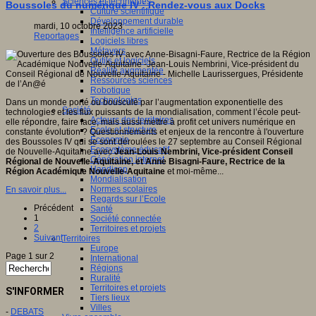
Sciences et techniques
Boussoles du numérique IV : Rendez-vous aux Docks
Culture scientifique
Développement durable
mardi, 10 octobre 2023
Intelligence artificielle
Reportages
Logiciels libres
Métavers
Outils et logiciels
Réalité augmentée
Ressources sciences
Robotique
Technologies
Dans un monde porté ou bousculé par l’augmentation exponentielle des
Société
technologies et les flux puissants de la mondialisation, comment l’école peut-
Acteurs des territoires
elle répondre, faire face, mais aussi mettre à profit cet univers numérique en
Ecole et structure
constante évolution ? Questionnements et enjeux de la rencontre à l'ouverture
Economie
des Boussoles IV qui se sont déroulées le 27 septembre au Conseil Régional
Ecosystème éducatif
de Nouvelle-Aquitaine avec
Jean-Louis Nembrini, Vice-président Conseil
Génération internet
Régional de Nouvelle-Aquitaine, et Anne Bisagni-Faure, Rectrice de la
Handicap
Région Académique Nouvelle-Aquitaine
et moi-même...
Mondialisation
Normes scolaires
En savoir plus...
Regards sur l’Ecole
Précédent
Santé
1
Société connectée
2
Territoires et projets
Suivant
Territoires
Europe
Page 1 sur 2
International
Régions
Ruralité
Territoires et projets
S'INFORMER
Tiers lieux
Villes
-
DEBATS