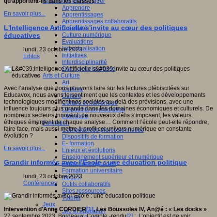
Apprendre et enseigner
qu’apportent-ils dans les classes ?
Apprendre
En savoir plus...
Apprentissages
Apprentissages collaboratifs
L'Intelligence Artificielle s'invite au cœur des politiques
Créativité
Culture numérique
éducatives
Evaluations
Individualisation
lundi, 23 octobre 2023
Initiatives
Editos
Interdisciplinarité
Outils pour la classe
Arts et Culture
Art
Avec l’analyse que nous pouvons faire sur les lectures plébiscitées sur
Cinéma
Educavox, nous avons le sentiment que les contextes et les développements
Culture
technologiques modifient nos sociétés au-delà des prévisions, avec une
Culture et numérique
influence toujours plus grande dans les domaines économiques et culturels. De
Dispositifs de médiation
nombreux secteurs innovent, de nouveaux défis s’imposent, les valeurs
Littérature
éthiques émergent de chaque analyse… Comment l’école peut-elle répondre,
Formation
faire face, mais aussi mettre à profit cet univers numérique en constante
Compétences professionnelles
évolution ?
Dispositifs de formation
E- formation
En savoir plus...
Enjeux et évolutions
Enseignement supérieur et numérique
Grandir informés avec l’École : une éducation politique
Formations hybrides
Formation universitaire
lundi, 23 octobre 2023
Mooc’s
Conférences
Outils collaboratifs
Sites ressources
Tutorat
Jeux
Intervention d'
Anne CORDIER
[1]
, Les Boussoles IV, An@é : « Les docks »
Jeu et éducation
27 septembre 2023, Bordeaux. Compte -rendu
[2]
: L’objectif est de voir