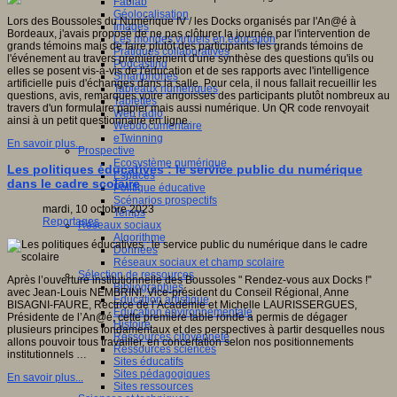
Fablab
Géolocalisation
Lors des Boussoles du Numérique IV / les Docks organisés par l'An@é à
Images
Bordeaux, j'avais proposé de ne pas clôturer la journée par l'intervention de
Les mondes virtuels en éducation
grands témoins mais de faire plutôt des participants les grands témoins de
Pratiques collaboratives
l'événement au travers premièrement d'une synthèse des questions qu'ils ou
Podcasting
elles se posent vis-à-vis de l'éducation et de ses rapports avec l'intelligence
Smartphones
artificielle puis d'échanges dans la salle. Pour cela, il nous fallait recueillir les
Tableaux numériques
questions, avis, remarques voire angoisses des participants plutôt nombreux au
Tablettes
travers d'un formulaire papier mais aussi numérique. Un QR code renvoyait
Web radio
ainsi à un petit questionnaire en ligne.
Webdocumentaire
eTwinning
En savoir plus...
Prospective
Ecosystème numérique
Les politiques éducatives : le service public du numérique
Espaces
dans le cadre scolaire
Politique éducative
Scénarios prospectifs
mardi, 10 octobre 2023
Temps
Reportages
Réseaux sociaux
Algorithme
Données
Réseaux sociaux et champ scolaire
Sélection de ressources
Après l’ouverture institutionnelle des Boussoles " Rendez-vous aux Docks !"
Bibliographies
avec Jean-Louis NEMBRINI, Vice-président du Conseil Régional, Anne
Education artistique
BISAGNI-FAURE, Rectrice de l’Académie et Michelle LAURISSERGUES,
Education environnementale
Présidente de l’An@é, cette première table ronde a permis de dégager
Histoire
plusieurs principes fondamentaux et des perspectives à partir desquelles nous
Ressources citoyenneté
allons pouvoir tous travailler, en concertation selon nos positionnements
Ressources sciences
institutionnels …
Sites éducatifs
Sites pédagogiques
En savoir plus...
Sites ressources