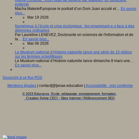
enfermé
Macha Makeïeff propose le portrait d’un Dom Juan acculé et…
En savoir
plus...
Mar 19 2026
Numérique à l’école et crise écologique : les enseignant·e·s face à des
dilemmes ordinaires
Par Laureline LENEVEZ, Doctorante en sciences de l'information et de
la…
En savoir plus...
Mar 06 2026
Le Muséum national d’Histoire naturelle lance une série de 10 vidéos
sur les femmes scientifiques
Le Muséum national d’Histoire naturelle lance dimanche 8 mars une…
En savoir plus...
Souscrire à ce flux RSS
Mentions légales
| contact[@]anae.education |
Accessibilité : non conforme
© 2023 Educavox, Ecole, pédagogie, enseignement, formation
Creation Sylvie CECI - Sites Internet / Référencement SEO