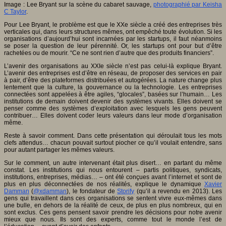
Image : Lee Bryant sur la scène du cabaret sauvage,
photographié par Keisha
C Taylor
.
Pour Lee Bryant, le problème est que le XXe siècle a créé des entreprises très
verticales qui, dans leurs structures mêmes, ont empêché toute évolution. Si les
organisations d’aujourd’hui sont incarnées par les startups, il faut néanmoins
se poser la question de leur pérennité. Or, les startups ont pour but d’être
rachetées ou de mourir. “Ce ne sont rien d’autre que des produits financiers”.
L’avenir des organisations au XXIe siècle n’est pas celui-là explique Bryant.
L’avenir des entreprises est d’être en réseau, de proposer des services en pair
à pair, d’être des plateformes distribuées et autogérées. La nature change plus
lentement que la culture, la gouvernance ou la technologie. Les entreprises
connectées sont appelées à être agiles, “glocales”, basées sur l’humain… Les
institutions de demain doivent devenir des systèmes vivants. Elles doivent se
penser comme des systèmes d’exploitation avec lesquels les gens peuvent
contribuer… Elles doivent coder leurs valeurs dans leur mode d’organisation
même.
Reste à savoir comment. Dans cette présentation qui déroulait tous les mots
clefs attendus… chacun pouvait surtout piocher ce qu’il voulait entendre, sans
pour autant partager les mêmes valeurs.
Sur le comment, un autre intervenant était plus disert… en partant du même
constat. Les institutions qui nous entourent – partis politiques, syndicats,
institutions, entreprises, médias… – ont été conçues avant l’internet et sont de
plus en plus déconnectées de nos réalités, explique le dynamique
Xavier
Damman
(
@xdamman
), le fondateur de
Storify
(qu’il a revendu en 2013). Les
gens qui travaillent dans ces organisations se sentent vivre eux-mêmes dans
une bulle, en dehors de la réalité de ceux, de plus en plus nombreux, qui en
sont exclus. Ces gens pensent savoir prendre les décisions pour notre avenir
mieux que nous. Ils sont des experts, comme tout le monde l’est de