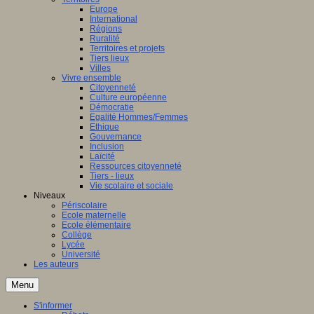
Europe
International
Régions
Ruralité
Territoires et projets
Tiers lieux
Villes
Vivre ensemble
Citoyenneté
Culture européenne
Démocratie
Egalité Hommes/Femmes
Ethique
Gouvernance
Inclusion
Laïcité
Ressources citoyenneté
Tiers - lieux
Vie scolaire et sociale
Niveaux
Périscolaire
Ecole maternelle
Ecole élémentaire
Collège
Lycée
Université
Les auteurs
Menu
S'informer