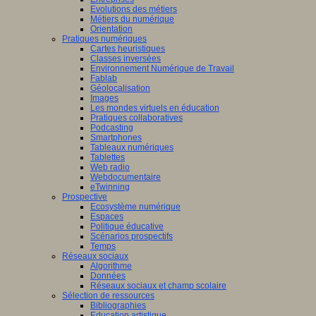
Evolutions des métiers
Métiers du numérique
Orientation
Pratiques numériques
Cartes heuristiques
Classes inversées
Environnement Numérique de Travail
Fablab
Géolocalisation
Images
Les mondes virtuels en éducation
Pratiques collaboratives
Podcasting
Smartphones
Tableaux numériques
Tablettes
Web radio
Webdocumentaire
eTwinning
Prospective
Ecosystème numérique
Espaces
Politique éducative
Scénarios prospectifs
Temps
Réseaux sociaux
Algorithme
Données
Réseaux sociaux et champ scolaire
Sélection de ressources
Bibliographies
Education artistique