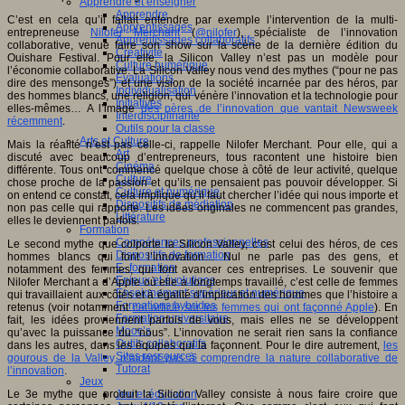
Apprendre et enseigner
Apprendre
C’est en cela qu’il fallait entendre par exemple l’intervention de la multi-
Apprentissages
entrepreneuse
Nilofer Merchant
(
@nilofer
), spécialiste de l’innovation
Apprentissages collaboratifs
collaborative, venue faire son show sur la scène de la dernière édition du
Créativité
Ouishare Festival. Pour elle, la Silicon Valley n’est pas un modèle pour
Culture numérique
l’économie collaborative. La Silicon Valley nous vend des mythes (“pour ne pas
Evaluations
dire des mensonges”) et une vision de la société incarnée par des héros, par
Individualisation
des hommes blancs, une religion, qui vénère l’innovation et la technologie pour
Initiatives
elles-mêmes… A l’image
des pères de l’innovation que vantait Newsweek
Interdisciplinarité
récemment
.
Outils pour la classe
Arts et Culture
Mais la réalité n’est pas celle-ci, rappelle Nilofer Merchant. Pour elle, qui a
Art
discuté avec beaucoup d’entrepreneurs, tous racontent une histoire bien
Cinéma
différente. Tous ont commencé quelque chose à côté de leur activité, quelque
Culture
chose proche de la passion et qu’ils ne pensaient pas pouvoir développer. Si
Culture et numérique
on entend ce constat, cela implique qu’il faut chercher l’idée qui nous importe et
Dispositifs de médiation
non pas celle qui rapporte. Les idées originales ne commencent pas grandes,
Littérature
elles le deviennent parfois.
Formation
Compétences professionnelles
Le second mythe que colporte la Silicon Valley, c’est celui des héros, de ces
Dispositifs de formation
hommes blancs qui font l’innovation… Nul ne parle pas des gens, et
E- formation
notamment des femmes, qui font avancer ces entreprises. Le souvenir que
Enjeux et évolutions
Nilofer Merchant a d’Apple où elle a longtemps travaillé, c’est celle de femmes
Enseignement supérieur et numérique
qui travaillaient aux côtés et à égalité d’implication des hommes que l’histoire a
Formations hybrides
retenus (voir notamment
cet article sur les femmes qui ont façonné Apple
). En
Formation universitaire
fait, les idées proviennent parfois de vous, mais elles ne se développent
Mooc’s
qu’avec la puissance du “nous”. L’innovation ne serait rien sans la confiance
Outils collaboratifs
dans les autres, dans les équipes qui la façonnent. Pour le dire autrement,
les
Sites ressources
gourous de la Valley n’aident pas à comprendre la nature collaborative de
Tutorat
l’innovation
.
Jeux
Le 3e mythe que produit la Silicon Valley consiste à nous faire croire que
Jeu et éducation