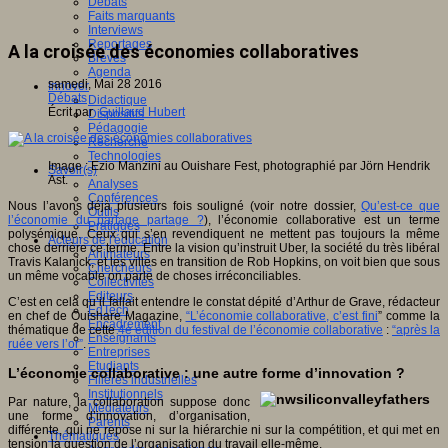
Débats
Faits marquants
Interviews
Reportages
A la croisée des économies collaboratives
Brèves
Agenda
samedi, Mai 28 2016
Innover
Débats
Didactique
Écrit par
Guillaud Hubert
Dispositifs
Pédagogie
Recherche
Technologies
Image : Ezio Manzini au Ouishare Fest, photographié par Jörn Hendrik
Savoir(s)
Ast.
Analyses
Conférences
Nous l’avons déjà plusieurs fois souligné (voir notre dossier,
Qu’est-ce que
Outils
l’économie du partage partage ?
), l’économie collaborative est un terme
Pratiques
polysémique. Ceux qui s’en revendiquent ne mettent pas toujours la même
Acteurs de l'éducation
chose derrière ce terme. Entre la vision qu’instruit Uber, la société du très libéral
Animateurs
Travis Kalanick, et les villes en transition de Rob Hopkins, on voit bien que sous
Chercheurs
un même vocable on parle de choses irréconciliables.
Collectivités
Editeurs
C’est en cela qu’il fallait entendre le constat dépité d’Arthur de Grave, rédacteur
EdTech
en chef de Ouishare Magazine,
“L’économie collaborative, c’est fini
” comme la
Encadrement
thématique de cette
4e édition du festival de l’économie collaborative
:
“après la
Enseignants
ruée vers l’or”
.
Entreprises
Etudiants
L’économie collaborative : une autre forme d’innovation ?
Filières industrielles
Institutionnels
Par nature, la collaboration suppose donc
Médiateurs
une forme d’innovation, d’organisation,
Parents
différente, qui ne repose ni sur la hiérarchie ni sur la compétition, et qui met en
Thématiques
tension la question de l’organisation du travail elle-même.