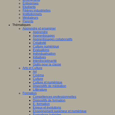
Entreprises
Etudiants
Filières industrielles
Institutionnels
Médiateurs
Parents
Thématiques
Apprendre et enseigner
Apprendre
Apprentissages
Apprentissages collaboratifs
Créativité
Culture numérique
Evaluations
Individualisation
Initiatives
Interdisciplinarité
Outils pour la classe
Arts et Culture
Art
Cinéma
Culture
Culture et numérique
Dispositifs de médiation
Littérature
Formation
Compétences professionnelles
Dispositifs de formation
E- formation
Enjeux et évolutions
Enseignement supérieur et numérique
Formations hybrides