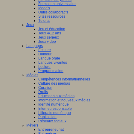
Formation universitaire
Mooc’s
Outils collaboratifs
Sites ressources
Tutorat
Jeux
Jeu et éducation
Jeux 4/12 ans
Jeux sérieux
Jeux vidéo
Langages
Ecriture
Humour
Langue orale
Langues vivantes
Lecture
Programmation
Médias
Compétences informationnelles
Culture des médias
Curation
Droits
Education aux médias
Information et nouveaux médias
Identité numérique
Internet responsable
Littératie numérique
Publication
Réseaux sociaux
Métiers
Entrepreneuriat
Entreprises