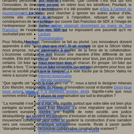
certaines personnes ont inventé l’internet. Que comme c’est eux qui font
Jeux 4/12 ans
l’innovation, ils devraient pouvoir en retirer tous les bénéfices. Pourtant, le
Jeux sérieux
développement de ces technologies n’a été possible que
grâce à l’argent du
Jeux vidéo
gouvernement
. La Valley peut chercher à ignorer les autres autour d’elle,
Langages
comme elle cherche à échapper à l’imposition, refusant de voir les
Ecriture
conséquences de leur politique qui couvre San Francisco de SDF, à l’image de
Humour
l’entrepreneur Justin Keller
qui se plaignait récemment au maire de San
Langue orale
Francisco
de l’explosion des SDF qui lui imposaient une pauvreté qu’il ne
Langues vivantes
souhaitait pas voir.
Lecture
Programmation
Pour Nilofer Merchant, l’innovation se fait au pluriel. Les innovateurs doivent
Médias
apprendre à dire “nous plus que moi”. Si on accepte ce que la Silicon Valley
Compétences informationnelles
nous propose, nul ne parviendra à profiter de la force de la collaboration.
Culture des médias
L’économie collaborative doit trouver une manière d’être différente de son
Curation
modèle. Elle doit inventer un futur plus prospère pour tous, pas plus riche pour
Droits
certains. Un futur qui nous nourrisse tous et chacun. En groupe. Un futur qui
Education aux médias
profite à tous. “Cocréons un futur ensemble qui soit plus prospère pour tous, qui
Information et nouveaux médias
serve la société plutôt que la bloquer”. La voie tracée par la Silicon Valley ne
Identité numérique
mène à aucune issue.
Internet responsable
Littératie numérique
“Que signifie cet “après la ruée vers l’or” ?”, nous a lancé le designer milanais
Publication
Ezio Manzini, responsable du réseau d’innovation social et durable
Desis
(
que
Réseaux sociaux
nous avions croisé il y a quelques années déjà
). Signifie-t-elle que nous
Métiers
sommes entrés dans la phase de normalisation qui suit la disruption ?
Entrepreneuriat
Entreprises
“La normalité n’est pas si mal, elle signifie surtout que votre idée est bien plus
Evolutions des métiers
partagée qu’avant”, sourit Ezio Manzini. La crise migratoire que connaît le
Métiers du numérique
continent européen montre une fragilité de notre société, une justice
Orientation
déséquilibrée qui ravivent les questions d’inclusion et de collaboration. Seul le
Pratiques numériques
mouvement collaboratif peut initier et soutenir la construction d’une narration
Cartes heuristiques
vers une nouvelle dynamique européenne ouverte. Reste à savoir quelle
Classes inversées
“disruptive normalité” l’économie collaborative construit-elle vraiment ?
Environnement Numérique de Travail