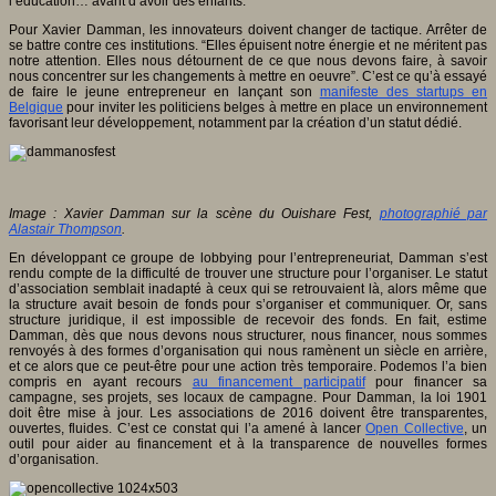
l’éducation… avant d’avoir des enfants.
Pour Xavier Damman, les innovateurs doivent changer de tactique. Arrêter de
se battre contre ces institutions. “Elles épuisent notre énergie et ne méritent pas
notre attention. Elles nous détournent de ce que nous devons faire, à savoir
nous concentrer sur les changements à mettre en oeuvre”. C’est ce qu’à essayé
de faire le jeune entrepreneur en lançant son
manifeste des startups en
Belgique
pour inviter les politiciens belges à mettre en place un environnement
favorisant leur développement, notamment par la création d’un statut dédié.
Image : Xavier Damman sur la scène du Ouishare Fest,
photographié par
Alastair Thompson
.
En développant ce groupe de lobbying pour l’entrepreneuriat, Damman s’est
rendu compte de la difficulté de trouver une structure pour l’organiser. Le statut
d’association semblait inadapté à ceux qui se retrouvaient là, alors même que
la structure avait besoin de fonds pour s’organiser et communiquer. Or, sans
structure juridique, il est impossible de recevoir des fonds. En fait, estime
Damman, dès que nous devons nous structurer, nous financer, nous sommes
renvoyés à des formes d’organisation qui nous ramènent un siècle en arrière,
et ce alors que ce peut-être pour une action très temporaire. Podemos l’a bien
compris en ayant recours
au financement participatif
pour financer sa
campagne, ses projets, ses locaux de campagne. Pour Damman, la loi 1901
doit être mise à jour. Les associations de 2016 doivent être transparentes,
ouvertes, fluides. C’est ce constat qui l’a amené à lancer
Open Collective
, un
outil pour aider au financement et à la transparence de nouvelles formes
d’organisation.