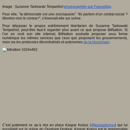
Image : Suzanne Tarkowski Tempelhof
photographiée par FutureMag
.
Pour elle,
“la démocratie est une escroquerie”
.
“Ils parlent d’un contrat social ?
Montrez-moi le contrat !”
, s’énervait-elle sur scène.
Pour dépasser le propos extrêmement libertarien de Suzanne Tarkowski
Tempelhof, peut-être faut-il regarder plus avant ce que propose BitNation. Si
l’on en croit son site internet, BitNation souhaite proposer sous forme
numérique les mêmes services que ceux que proposent les gouvernements,
mais via les protocoles décentralisés et autonomes
de la blockchain
.
C’est justement ce qu’a mis en place Kaspar Korjus (
@kasparkorjus
) qui lui
succédait sur la scène du Ouishare Festival. Kaspar Korjus est le responsable