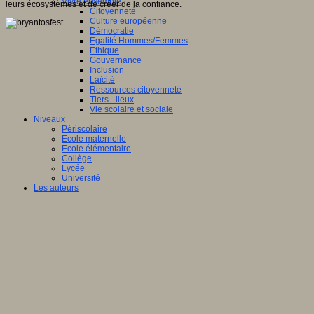
Vivre ensemble
leurs écosystèmes et de créer de la confiance.
Citoyenneté
Culture européenne
Démocratie
Egalité Hommes/Femmes
Ethique
Gouvernance
Inclusion
Laïcité
Ressources citoyenneté
Tiers - lieux
Vie scolaire et sociale
Niveaux
Périscolaire
Ecole maternelle
Ecole élémentaire
Collège
Lycée
Université
Les auteurs