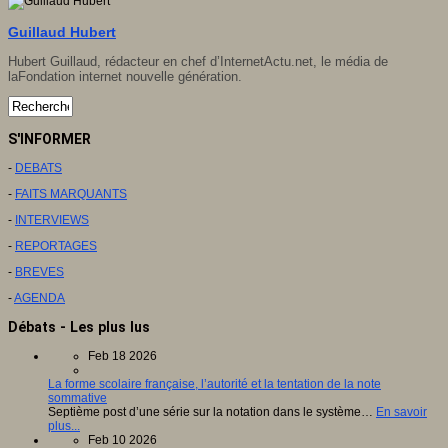
Guillaud Hubert
Hubert Guillaud, rédacteur en chef d’
InternetActu.net
, le média de
la
Fondation internet nouvelle génération
.
S'INFORMER
-
DEBATS
-
FAITS MARQUANTS
-
INTERVIEWS
-
REPORTAGES
-
BREVES
-
AGENDA
Débats - Les plus lus
Feb 18 2026
La forme scolaire française, l’autorité et la tentation de la note
sommative
Septième post d’une série sur la notation dans le système…
En savoir
plus...
Feb 10 2026