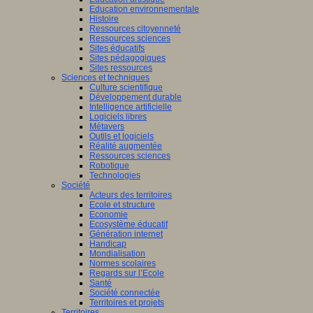
Education environnementale
Histoire
Ressources citoyenneté
Ressources sciences
Sites éducatifs
Sites pédagogiques
Sites ressources
Sciences et techniques
Culture scientifique
Développement durable
Intelligence artificielle
Logiciels libres
Métavers
Outils et logiciels
Réalité augmentée
Ressources sciences
Robotique
Technologies
Société
Acteurs des territoires
Ecole et structure
Economie
Ecosystème éducatif
Génération internet
Handicap
Mondialisation
Normes scolaires
Regards sur l’Ecole
Santé
Société connectée
Territoires et projets
Territoires