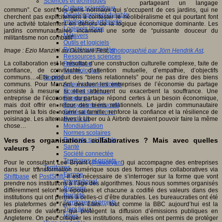
Sciences et techniques
partageant un langage
Culture scientifique
commun”. Ce sont des gens normaux qui s’occupent de ces jardins, qui ne
Développement durable
cherchent pas explicitement à contester le néolibéralisme et qui pourtant font
Intelligence artificielle
une activité totalement en dehors de la logique économique dominante. Les
Logiciels libres
jardins communautaires incarnent une sorte de “puissante douceur du
Métavers
militantisme non combatif”.
Outils et logiciels
Réalité augmentée
Image : Ezio Manzini au Ouishare Fest,
photographié par Jörn Hendrik Ast
.
Ressources sciences
La collaboration est le résultat d’une construction culturelle complexe, faite de
Robotique
confiance, de convivialité, d’attention mutuelle, d’empathie, d’objectifs
Technologies
communs… Elle produit des “biens relationnels” pour ne pas dire des biens
Société
communs. Pour Manzini, évaluer les entreprises de l’économie du partage
Acteurs des territoires
consiste à mesurer si elles atténuent ou exacerbent la souffrance. Une
Ecole et structure
entreprise de l’économie du partage répond certes à un besoin économique,
Economie
mais doit offrir en retour des biens relationnels. Le jardin communautaire
Ecosystème éducatif
permet à la fois de nourrir sa famille, renforce la confiance et la résilience de
Génération internet
voisinage. Les alternatives à Uber ou à Airbnb devraient pouvoir faire la même
Handicap
chose…
Mondialisation
Normes scolaires
Vers des organisations collaboratives ? Mais avec quelles
Regards sur l’Ecole
Santé
valeurs ?
Société connectée
Territoires et projets
Pour le consultant Lee Bryant (
@leebryant
) qui accompagne des entreprises
Territoires
dans leur transformation numérique sous des formes plus collaboratives via
Europe
Shiftbase
et
PostShift
, il est nécessaire de s’interroger sur la forme que vont
International
prendre nos institutions à l’âge des algorithmes. Nous nous sommes organisés
Régions
différemment selon les époques et chacune a codifié des valeurs dans des
Ruralité
institutions qui ont permis à celles-ci d’être durables. Les bureaucraties ont été
Territoires et projets
les plateformes de l’ère des Etats… tout comme la BBC aujourd’hui est la
Tiers lieux
gardienne de valeurs qui protègent la diffusion d’émissions publiques en
Villes
Angleterre. On peut critiquer les institutions, mais elles ont permis de protéger