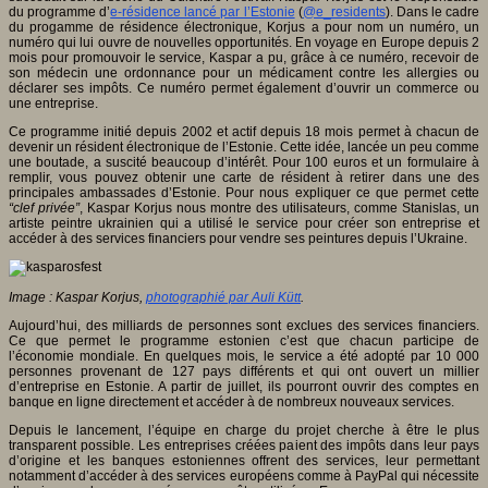
du programme d’
e-résidence lancé par l’Estonie
(
@e_residents
). Dans le cadre
du progamme de résidence électronique, Korjus a pour nom un numéro, un
numéro qui lui ouvre de nouvelles opportunités. En voyage en Europe depuis 2
mois pour promouvoir le service, Kaspar a pu, grâce à ce numéro, recevoir de
son médecin une ordonnance pour un médicament contre les allergies ou
déclarer ses impôts. Ce numéro permet également d’ouvrir un commerce ou
une entreprise.
Ce programme initié depuis 2002 et actif depuis 18 mois permet à chacun de
devenir un résident électronique de l’Estonie. Cette idée, lancée un peu comme
une boutade, a suscité beaucoup d’intérêt. Pour 100 euros et un formulaire à
remplir, vous pouvez obtenir une carte de résident à retirer dans une des
principales ambassades d’Estonie. Pour nous expliquer ce que permet cette
“clef privée”
, Kaspar Korjus nous montre des utilisateurs, comme Stanislas, un
artiste peintre ukrainien qui a utilisé le service pour créer son entreprise et
accéder à des services financiers pour vendre ses peintures depuis l’Ukraine.
Image : Kaspar Korjus,
photographié par Auli Kütt
.
Aujourd’hui, des milliards de personnes sont exclues des services financiers.
Ce que permet le programme estonien c’est que chacun participe de
l’économie mondiale. En quelques mois, le service a été adopté par 10 000
personnes provenant de 127 pays différents et qui ont ouvert un millier
d’entreprise en Estonie. A partir de juillet, ils pourront ouvrir des comptes en
banque en ligne directement et accéder à de nombreux nouveaux services.
Depuis le lancement, l’équipe en charge du projet cherche à être le plus
transparent possible. Les entreprises créées paient des impôts dans leur pays
d’origine et les banques estoniennes offrent des services, leur permettant
notamment d’accéder à des services européens comme à PayPal qui nécessite