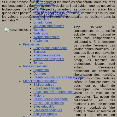
Fablab
Si elle ne propose que de renouveler les modèles néolibéraux, nous n’aurons
Géolocalisation
pas beaucoup à y gagner, avance le designer. Il est évident que les nouvelles
Images
technologies, de Uber à Wikipédia, perturbent les pouvoirs en place. Mais
Les mondes virtuels en éducation
quand elles passent de la perturbation à la normalité, comment s’assurer que
Pratiques collaboratives
les valeurs progressistes qui animaient la perturbation se réalisent dans la
Podcasting
normalité ?
Smartphones
Tableaux numériques
Trop souvent, le
Tablettes
consumérisme de la société
Web radio
actuelle nous déqualifie
Webdocumentaire
dans nos comportements
eTwinning
collaboratifs. Et le designer
Prospective
de prendre l’exemple des
Ecosystème numérique
jardins communautaires. Ce
Espaces
sont des lieux pour travailler
Politique éducative
et créer du lien social. Les
Scénarios prospectifs
Amap, les marchés de
Temps
producteurs locaux sont
Réseaux sociaux
autant d’exemples
Algorithme
permettant de contrer la
Données
libéralisation des marchés.
Réseaux sociaux et champ scolaire
Les jardins communautaires
Sélection de ressources
créent un équilibre entre les
Bibliographies
gens, leur permettant de
Education artistique
développer une nouvelle
Education environnementale
vision de la ville, de se
Histoire
l’approprier. “La notion de
Ressources citoyenneté
collaboration est très
Ressources sciences
humaine. C’est une manière
Sites éducatifs
d’être en contact, de faire
Sites pédagogiques
quelque chose ensemble et
Sites ressources
d’obtenir un résultat en