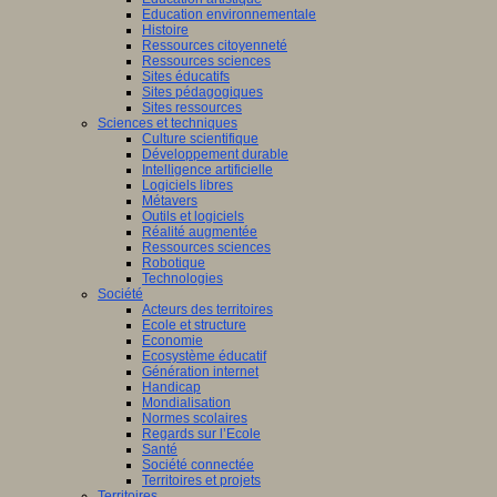
Education environnementale
Histoire
Ressources citoyenneté
Ressources sciences
Sites éducatifs
Sites pédagogiques
Sites ressources
Sciences et techniques
Culture scientifique
Développement durable
Intelligence artificielle
Logiciels libres
Métavers
Outils et logiciels
Réalité augmentée
Ressources sciences
Robotique
Technologies
Société
Acteurs des territoires
Ecole et structure
Economie
Ecosystème éducatif
Génération internet
Handicap
Mondialisation
Normes scolaires
Regards sur l’Ecole
Santé
Société connectée
Territoires et projets
Territoires