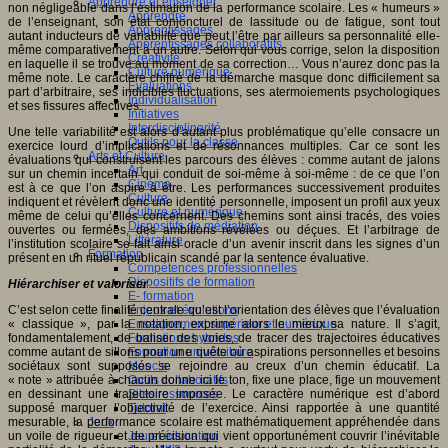
Apprendre et enseigner
non négligeable dans l’estimation de la performance scolaire. Les « humeurs »
Apprendre
de l’enseignant, son état conjoncturel de lassitude ou de fatigue, sont tout
Apprentissages
autant inducteurs de variabilité que peut l’être par ailleurs sa personnalité elle-
Apprentissages collaboratifs
même comparativement à un autre. Selon qui vous corrige, selon la disposition
Créativité
en laquelle il se trouve au moment de sa correction… Vous n’aurez donc pas la
Culture numérique
même note. Le caractère chiffré de la démarche masque donc difficilement sa
Evaluations
part d’arbitraire, ses indicibles fluctuations, ses atermoiements psychologiques
Individualisation
et ses fissures affectives.
Initiatives
Interdisciplinarité
Une telle variabilité est alors d’autant plus problématique qu’elle consacre un
Outils pour la classe
exercice lourd d’implications et de résonnances multiples. Car ce sont les
Arts et Culture
évaluations qui construisent les parcours des élèves : comme autant de jalons
Art
sur un chemin incertain qui conduit de soi-même à soi-même : de ce que l’on
Cinéma
est à ce que l’on aspire à être. Les performances successivement produites
Culture
indiquent et révèlent donc une identité personnelle, imposent un profil aux yeux
Culture et numérique
même de celui qu’elles concernent. Des chemins sont ainsi tracés, des voies
Dispositifs de médiation
ouvertes ou fermées, des ambitions révélées ou déçues. Et l’arbitrage de
Littérature
l’institution scolaire se fait ainsi oracle d’un avenir inscrit dans les signes d’un
Formation
présent en un rituel républicain scandé par la sentence évaluative.
Compétences professionnelles
Dispositifs de formation
Hiérarchiser et valoriser
E- formation
C’est selon cette finalité centrale qu’est l’orientation des élèves que l’évaluation
Enjeux et évolutions
« classique », par la notation, exprime alors le mieux sa nature. Il s’agit,
Enseignement supérieur et numérique
fondamentalement, de baliser des voies, de tracer des trajectoires éducatives
Formations hybrides
comme autant de sillons pour une quête où aspirations personnelles et besoins
Formation universitaire
sociétaux sont supposés se rejoindre au creux d’un chemin éducatif. La
Mooc’s
« note » attribuée à chacun donne ici le ton, fixe une place, fige un mouvement
Outils collaboratifs
en dessinant une trajectoire imposée. Le caractère numérique est d’abord
Sites ressources
supposé marquer l’objectivité de l’exercice. Ainsi rapportée à une quantité
Tutorat
mesurable, la performance scolaire est mathématiquement appréhendée dans
Jeux
un voile de rigueur et de précision qui vient opportunément couvrir l’inévitable
Jeu et éducation