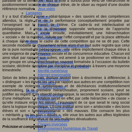
partialité de la démarche. Mais la note a surtout pour vertu de hiérarchiser le
Jeux 4/12 ans
positionnement scolaire de chaque élève, de le situer au regard d’une double
Jeux sérieux
référence normative.
Jeux vidéo
Langages
Il y a tout d’abord l’aune « idéal-typique » des savoirs et des compétences
Ecriture
attendus, la règle d’or de la performance conceptuellement projetée par
Humour
l’enseignant sur le travail de l’élève. Ce cadre-là est intellectualisé et
Langue orale
pédagogique : il pose la dimension supposée vertueuse de l’approche
Langues vivantes
quantitative. Mais il existe ensuite, inévitablement, une hiérarchisation
Lecture
« sociale » de la notation, induite par l’effet comparatif et par la place attribuée
Programmation
à chaque élève dans le cadre de cette compétition qui ne se dit pas. Cette
Médias
seconde modalité de classement relève alors d’un tout autre registre que celui
Compétences informationnelles
de la pure normativité pédagogique : elle réfère implicitement chaque élève à
Culture des médias
une exigence de performance sociale et de concurrence éducative. Chacun est
Curation
ainsi situé par rapport aux autres, est amené à se positionner en référence à
Droits
son groupe en une hiérarchisation souvent formalisée à l’occasion du bulletin
Education aux médias
scolaire, déclinée discipline par discipline et globalisée à travers une moyenne
Information et nouveaux médias
trimestrielle.
Identité numérique
Internet responsable
Selon de telles pratiques, évaluer revient bien à discriminer, à différencier, à
Littératie numérique
« distinguer » les élèves les uns par rapport aux autres en une compétition non
Publication
exempte de violences symboliques et de déchéances institutionnellement
Réseaux sociaux
administrées. Si la première hiérarchisation, proprement scolaire, peut se
Métiers
justifier au regard d’un objectif pédagogique, la seconde tire alors sa légitimité
Entrepreneuriat
d’une métaphore. La notation serait en effet, par cette hiérarchie « de classe »
Entreprises
qu’elle instaure entre les élèves, l’équivalent de ce que serait le rang social
Evolutions des métiers
dans la logique économique. L’Ecole institue ainsi son « aristocratie » des bons
Métiers du numérique
élèves et son « lumpenproletariat » des mauvais. Elle consacre les plus
Orientation
« méritants » ou les plus « doués », elle voue les autres aux affres légitimées
Pratiques numériques
de la souffrance éducative et de ses multiples dévaluations.
Cartes heuristiques
Classes inversées
Précision et compétition ?
Environnement Numérique de Travail