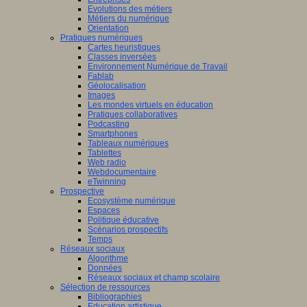
Evolutions des métiers
Métiers du numérique
Orientation
Pratiques numériques
Cartes heuristiques
Classes inversées
Environnement Numérique de Travail
Fablab
Géolocalisation
Images
Les mondes virtuels en éducation
Pratiques collaboratives
Podcasting
Smartphones
Tableaux numériques
Tablettes
Web radio
Webdocumentaire
eTwinning
Prospective
Ecosystème numérique
Espaces
Politique éducative
Scénarios prospectifs
Temps
Réseaux sociaux
Algorithme
Données
Réseaux sociaux et champ scolaire
Sélection de ressources
Bibliographies
Education artistique