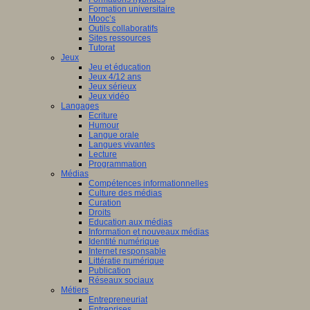
Formation universitaire
Mooc’s
Outils collaboratifs
Sites ressources
Tutorat
Jeux
Jeu et éducation
Jeux 4/12 ans
Jeux sérieux
Jeux vidéo
Langages
Ecriture
Humour
Langue orale
Langues vivantes
Lecture
Programmation
Médias
Compétences informationnelles
Culture des médias
Curation
Droits
Education aux médias
Information et nouveaux médias
Identité numérique
Internet responsable
Littératie numérique
Publication
Réseaux sociaux
Métiers
Entrepreneuriat
Entreprises