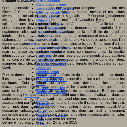
Critiquer et contrôler
Sciences et techniques
Culture scientifique
Quelle alternative peut-on alors envisager pour remplacer la notation des
Développement durable
élèves ? Comment « attribuer une valeur » à leurs travaux et restitutions
Intelligence artificielle
diverses qui ne soit ni discriminante ni stigmatisante ? On peut globalement
Logiciels libres
distinguer deux types d’approche en matière d’évaluation. Il y a tout d’abord
Métavers
celles qui consistent à référer l’objet évalué à une norme préétablie selon une
Outils et logiciels
stricte mesure de conformité : ce sont des démarches de contrôle. Il y a
Réalité augmentée
également celles qui se centrent davantage sur la spécificité de l’objet en
Ressources sciences
induisant de ses caractéristiques une norme de référence et des critères non
Robotique
élaborés de manière a priori : c’est une démarche « critique », au sens que l’on
Technologies
donne par exemple à ce terme dans le domaine artistique. Un critique d’art, en
Société
effet, ne préjuge pas de ce que doit être la norme d’une « bonne » création
Acteurs des territoires
mais se laisse au contraire conduire dans son jugement par la qualité
Ecole et structure
intrinsèque de l’œuvre qui lui dicte ainsi ses propres éléments d’appréciation.
Economie
Entre contrôle de conformité ou appréciation critique, il y a donc bien deux
Ecosystème éducatif
manières distinctes d’évaluer, deux regards différents de l’évaluateur sur son
Génération internet
objet.
Handicap
Mondialisation
Dans le domaine de l’éducation, si la nécessité du contrôle ne fait aucun doute,
Normes scolaires
il est en revanche souhaitable d’introduire une dimension « critique » dans les
Regards sur l’Ecole
pratiques. Cela implique de personnaliser davantage les attentes,
Santé
d’accompagner l’élève dans une démarche d’auto-évaluation guidée, de
Société connectée
spécifier finalement les objectifs en termes de compétences. Et là est sans
Territoires et projets
doute le point le plus essentiel. Car plutôt que d’inscrire l’évaluation dans un
Territoires
cadre comparatif et hiérarchisant, il convient plus positivement de viser à une
Europe
appropriation par l’élève de la démarche à laquelle il se soumet : de l’investir,
International
en un mot, dans le processus de « valorisation » de son propre travail. Une
Régions
démarche critique par les compétences est donc au final éminemment
Ruralité
préférable à une procédure de contrôle par la notation : incomparablement plus
Territoires et projets
édifiante et source de motivation pour les élèves.
Tiers lieux
Dernière modification le samedi, 24 janvier 2015
Villes