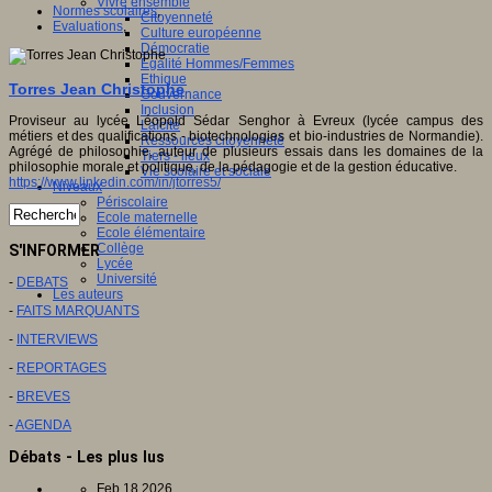
Vivre ensemble
Normes scolaires
,
Citoyenneté
Evaluations
,
Culture européenne
Démocratie
Egalité Hommes/Femmes
Ethique
Torres Jean Christophe
Gouvernance
Inclusion
Proviseur au lycée Léopold Sédar Senghor à Evreux (lycée campus des
Laïcité
métiers et des qualifications - biotechnologies et bio-industries de Normandie).
Ressources citoyenneté
Agrégé de philosophie, auteur de plusieurs essais dans les domaines de la
Tiers - lieux
philosophie morale et politique, de la pédagogie et de la gestion éducative.
Vie scolaire et sociale
https://www.linkedin.com/in/jtorres5/
Niveaux
Périscolaire
Ecole maternelle
Ecole élémentaire
Collège
S'INFORMER
Lycée
Université
-
DEBATS
Les auteurs
-
FAITS MARQUANTS
-
INTERVIEWS
-
REPORTAGES
-
BREVES
-
AGENDA
Débats - Les plus lus
Feb 18 2026