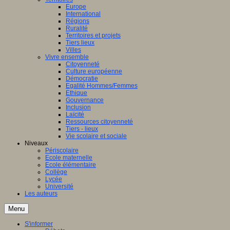
Europe
International
Régions
Ruralité
Territoires et projets
Tiers lieux
Villes
Vivre ensemble
Citoyenneté
Culture européenne
Démocratie
Egalité Hommes/Femmes
Ethique
Gouvernance
Inclusion
Laïcité
Ressources citoyenneté
Tiers - lieux
Vie scolaire et sociale
Niveaux
Périscolaire
Ecole maternelle
Ecole élémentaire
Collège
Lycée
Université
Les auteurs
Menu
S'informer