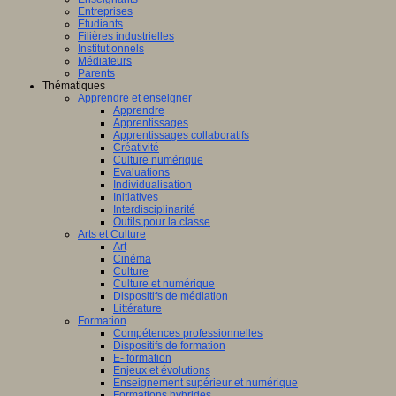
Entreprises
Etudiants
Filières industrielles
Institutionnels
Médiateurs
Parents
Thématiques
Apprendre et enseigner
Apprendre
Apprentissages
Apprentissages collaboratifs
Créativité
Culture numérique
Evaluations
Individualisation
Initiatives
Interdisciplinarité
Outils pour la classe
Arts et Culture
Art
Cinéma
Culture
Culture et numérique
Dispositifs de médiation
Littérature
Formation
Compétences professionnelles
Dispositifs de formation
E- formation
Enjeux et évolutions
Enseignement supérieur et numérique
Formations hybrides