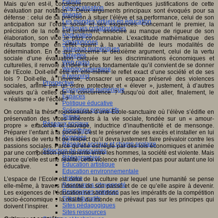
Fablab
Mais qu’en est-il, conséquemment, des authentiques justifications de cette
Géolocalisation
évaluation par notation ? Deux arguments principaux sont évoqués pour sa
Images
défense : celui de sa précision à situer l’élève et sa performance, celui de son
Les mondes virtuels en éducation
anticipation sur l’ordre social et ses exigences. Concernant le premier, la
Pratiques collaboratives
précision de la note est justement, associée au manque de rigueur de son
Podcasting
élaboration, son vice le plus condamnable. L’exactitude mathématique des
Smartphones
résultats trompe en effet quant à la variabilité de leurs modalités de
Tableaux numériques
détermination. En ce qui concerne le deuxième argument, celui de la vertu
Tablettes
sociale d’une évaluation calquée sur les discriminations économiques et
Web radio
culturelles, il renvoie à l’idée la plus fondamentale qu’il convient de se donner
Webdocumentaire
de l’Ecole. Doit-elle être en elle-même le reflet exact d’une société et de ses
eTwinning
lois ? Doit-elle, à l’inverse, consacrer un espace préservé des violences
Prospective
sociales, animé par un ordre protecteur et « élever », justement, à d’autres
Ecosystème numérique
valeurs qu’à celles de la concurrence ? Jusqu’où doit aller, finalement, le
Espaces
« réalisme » de l’école ?
Politique éducative
Scénarios prospectifs
On connaît la thèse rousseauiste d’une Ecole-sanctuaire où l’élève s’édifie en
Temps
préservation des vices inhérents à la vie sociale, fondée sur un « amour-
Réseaux sociaux
propre » exacerbé et sauvage, inductrice d’inauthenticité et de mensonge.
Algorithme
Préparer l’enfant à la société, c’est le préserver de ses excès et installer en lui
Données
des idées de vertu et de respect qu’il devra justement faire prévaloir contre les
Réseaux sociaux et champ scolaire
passions sociales. Parce qu’elle est régie par des lois économiques et animée
Sélection de ressources
par une compétition permanente entre les hommes, la société est violente. Mais
Bibliographies
parce qu’elle est une réalité, cette violence n’en devient pas pour autant une loi
Education artistique
éducative.
Education environnementale
Histoire
L’espace de l’Ecole est celui de la culture par lequel une humanité se pense
Ressources citoyenneté
elle-même, à travers l’identité de son passé et de ce qu’elle aspire à devenir.
Ressources sciences
Les exigences de l’éducation ne sont donc pas les impératifs de la compétition
Sites éducatifs
socio-économique : la réalité du monde ne prévaut pas sur les principes qui
Sites pédagogiques
doivent l’inspirer.
Sites ressources