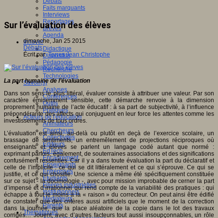
Débats
Faits marquants
Interviews
Reportages
Sur l’évaluation des élèves
Brèves
Agenda
dimanche, Jan 25 2015
Innover
Débats
Didactique
Écrit par
Torres Jean Christophe
Dispositifs
Pédagogie
Recherche
Technologies
La part humaine de l’évaluation
Savoir(s)
Analyses
Dans son sens le plus littéral, évaluer consiste à attribuer une valeur. Par son
Conférences
caractère éminemment sensible, cette démarche renvoie à la dimension
Outils
proprement humaine de l’acte éducatif : à sa part de subjectivité, à l’influence
Pratiques
prépondérante des affects qui conjuguent en leur force les attentes comme les
Acteurs de l'éducation
investissements de tous ordres.
Animateurs
Chercheurs
L’évaluation est ainsi, au-delà ou plutôt en deçà de l’exercice scolaire, un
Collectivités
brassage de sentiments, un entremêlement de projections réciproques où
Editeurs
enseignants et élèves se parlent un langage codé autant que normé :
EdTech
exprimant parfois, également, de souterraines associations et des significations
Encadrement
confusément ressenties. Car il y a dans toute évaluation la part du déclaratif et
Enseignants
celle de l’implicite : ce qui se dit littéralement et ce qui s’éprouve. Ce qui se
Entreprises
justifie, et ce qui chosifie. Une science a même été spécifiquement constituée
Etudiants
sur ce sujet - la docimologie -, avec pour mission improbable de cerner la part
Filières industrielles
d’impensé et d’irrationnel qui rend compte de la variabilité des pratiques : qui
Institutionnels
échappe à tout le moins à la « raison » du correcteur. On peut ainsi être édifié
Médiateurs
de constater que des critères aussi artificiels que le moment de la correction
Parents
dans la journée, que la place aléatoire de la copie dans le lot des travaux
Thématiques
corrigés… Jouent, avec d’autres facteurs tout aussi insoupçonnables, un rôle