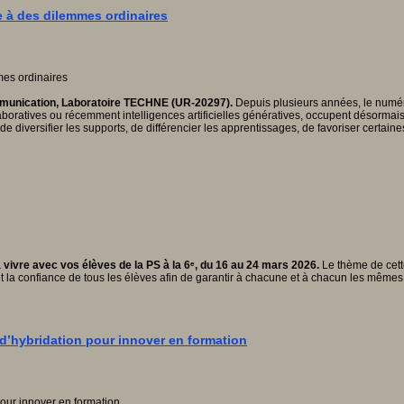
ce à des dilemmes ordinaires
ommunication, Laboratoire TECHNE (UR-20297).
Depuis plusieurs années, le numéri
aboratives ou récemment intelligences artificielles génératives, occupent désorma
de diversifier les supports, de différencier les apprentissages, de favoriser certain
vivre avec vos élèves de la PS à la 6ᵉ, du 16 au 24 mars 2026.
Le thème de cette
t la confiance de tous les élèves afin de garantir à chacune et à chacun les mêmes
d’hybridation pour innover en formation