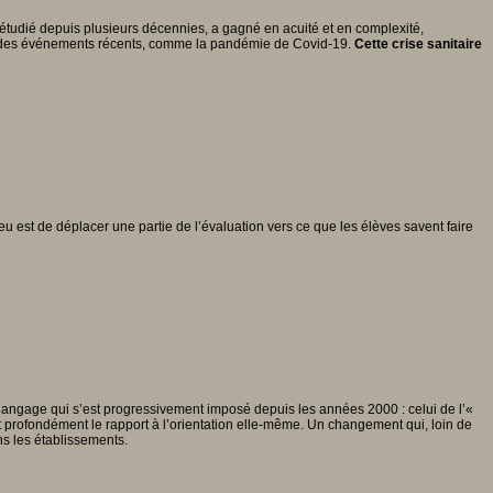
tudié depuis plusieurs décennies, a gagné en acuité et en complexité,
ar des événements récents, comme la pandémie de Covid-19.
Cette crise sanitaire
enjeu est de déplacer une partie de l’évaluation vers ce que les élèves savent faire
langage qui s’est progressivement imposé depuis les années 2000 : celui de l’«
 profondément le rapport à l’orientation elle-même. Un changement qui, loin de
ans les établissements.