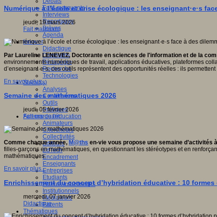
Débats
Faits marquants
Numérique à l’école et crise écologique : les enseignant·e·s fa
Interviews
Reportages
jeudi, 19 mars 2026
Brèves
Fait marquant
Agenda
Innover
Didactique
Dispositifs
Par Laureline LENEVEZ, Doctorante en sciences de l'information et de la c
Pédagogie
environnements numériques de travail, applications éducatives, plateformes coll
Recherche
d’enseignant·e·s, ces outils représentent des opportunités réelles : ils permettent 
Technologies
En savoir plus...
Savoir(s)
Analyses
Semaine des mathématiques 2026
Conférences
Outils
Pratiques
jeudi, 05 février 2026
Acteurs de l'éducation
Fait marquant
Animateurs
Chercheurs
Collectivités
Comme chaque année,
M@ths
en-vie vous propose une semaine d’activités à 
Editeurs
filles-garçons en mathématiques, en questionnant les stéréotypes et en renforçan
EdTech
mathématiques.
Encadrement
Enseignants
En savoir plus...
Entreprises
Etudiants
Enrichissement du concept d’hybridation éducative : 10 formes 
Filières industrielles
Institutionnels
mercredi, 07 janvier 2026
Médiateurs
Didactique
Parents
Thématiques