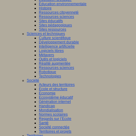
Education environnementale
Histoire
Ressources citoyenneté
Ressources sciences
Sites éducatifs
Sites pédagogiques
Sites ressources
Sciences et techniques
Culture scientifique
Développement durable
Intelligence artificielle
Logiciels libres
Métavers
Outils et logiciels
Réalité augmentée
Ressources sciences
Robotique
Technologies
Société
Acteurs des territoires
Ecole et structure
Economie
Ecosystème éducatif
Génération internet
Handicap
Mondialisation
Normes scolaires
Regards sur l’Ecole
Santé
Société connectée
Territoires et projets
Territoires