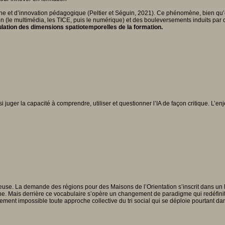
he et d’innovation pédagogique (Peltier et Séguin, 2021). Ce phénomène, bien qu’é
on (le multimédia, les TICE, puis le numérique) et des bouleversements induits p
ulation des dimensions spatiotemporelles de la formation.
ssi juger la capacité à comprendre, utiliser et questionner l’IA de façon critique. L’
euse. La demande des régions pour des Maisons de l’Orientation s’inscrit dans un 
rne. Mais derrière ce vocabulaire s’opère un changement de paradigme qui redéfinit
ellement impossible toute approche collective du tri social qui se déploie pourtant d