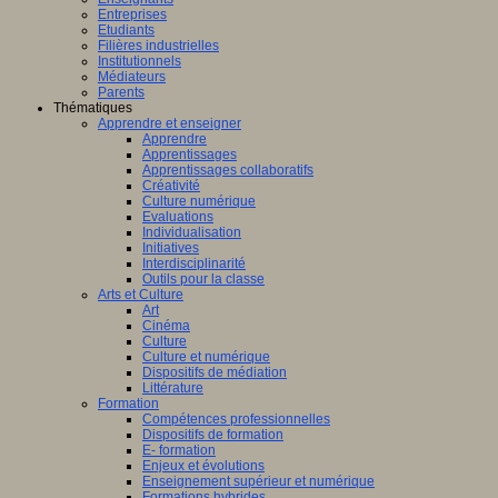
Entreprises
Etudiants
Filières industrielles
Institutionnels
Médiateurs
Parents
Thématiques
Apprendre et enseigner
Apprendre
Apprentissages
Apprentissages collaboratifs
Créativité
Culture numérique
Evaluations
Individualisation
Initiatives
Interdisciplinarité
Outils pour la classe
Arts et Culture
Art
Cinéma
Culture
Culture et numérique
Dispositifs de médiation
Littérature
Formation
Compétences professionnelles
Dispositifs de formation
E- formation
Enjeux et évolutions
Enseignement supérieur et numérique
Formations hybrides