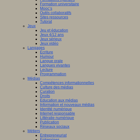
Formation universitaire
Mooc’s
Outils collaboratifs
Sites ressources
Tutorat
Jeux
Jeu et éducation
Jeux 4/12 ans
Jeux sérieux
Jeux vidéo
Langages
Ecriture
Humour
Langue orale
Langues vivantes
Lecture
Programmation
Médias
Compétences informationnelles
Culture des médias
Curation
Droits
Education aux médias
Information et nouveaux médias
Identité numérique
Internet responsable
Littératie numérique
Publication
Réseaux sociaux
Métiers
Entrepreneuriat
Entreprises