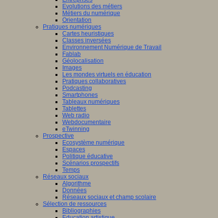
Evolutions des métiers
Métiers du numérique
Orientation
Pratiques numériques
Cartes heuristiques
Classes inversées
Environnement Numérique de Travail
Fablab
Géolocalisation
Images
Les mondes virtuels en éducation
Pratiques collaboratives
Podcasting
Smartphones
Tableaux numériques
Tablettes
Web radio
Webdocumentaire
eTwinning
Prospective
Ecosystème numérique
Espaces
Politique éducative
Scénarios prospectifs
Temps
Réseaux sociaux
Algorithme
Données
Réseaux sociaux et champ scolaire
Sélection de ressources
Bibliographies
Education artistique