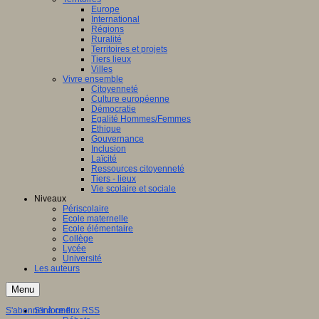
Europe
International
Régions
Ruralité
Territoires et projets
Tiers lieux
Villes
Vivre ensemble
Citoyenneté
Culture européenne
Démocratie
Egalité Hommes/Femmes
Ethique
Gouvernance
Inclusion
Laïcité
Ressources citoyenneté
Tiers - lieux
Vie scolaire et sociale
Niveaux
Périscolaire
Ecole maternelle
Ecole élémentaire
Collège
Lycée
Université
Les auteurs
Menu
S'abonner à ce flux RSS
S'informer