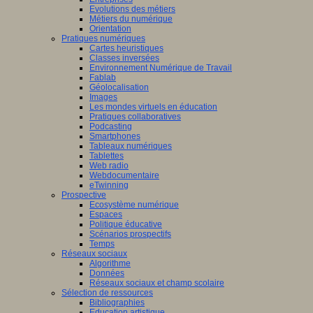
Evolutions des métiers
Métiers du numérique
Orientation
Pratiques numériques
Cartes heuristiques
Classes inversées
Environnement Numérique de Travail
Fablab
Géolocalisation
Images
Les mondes virtuels en éducation
Pratiques collaboratives
Podcasting
Smartphones
Tableaux numériques
Tablettes
Web radio
Webdocumentaire
eTwinning
Prospective
Ecosystème numérique
Espaces
Politique éducative
Scénarios prospectifs
Temps
Réseaux sociaux
Algorithme
Données
Réseaux sociaux et champ scolaire
Sélection de ressources
Bibliographies
Education artistique