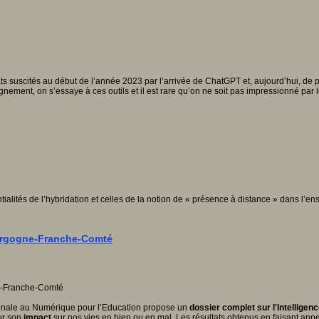
ts suscités au début de l’année 2023 par l’arrivée de ChatGPT et, aujourd’hui, de p
ment, on s’essaye à ces outils et il est rare qu’on ne soit pas impressionné par l
ialités de l’hybridation et celles de la notion de « présence à distance » dans l’e
Bourgogne-Franche-Comté
nale au Numérique pour l’Education propose un
dossier complet
sur l'Intelligenc
ur son
impact
sur nos vies en bien ou en mal. Les résultats obtenus en faisant appel