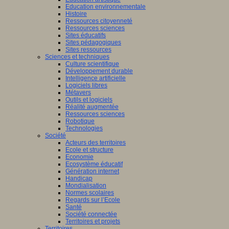
Education environnementale
Histoire
Ressources citoyenneté
Ressources sciences
Sites éducatifs
Sites pédagogiques
Sites ressources
Sciences et techniques
Culture scientifique
Développement durable
Intelligence artificielle
Logiciels libres
Métavers
Outils et logiciels
Réalité augmentée
Ressources sciences
Robotique
Technologies
Société
Acteurs des territoires
Ecole et structure
Economie
Ecosystème éducatif
Génération internet
Handicap
Mondialisation
Normes scolaires
Regards sur l’Ecole
Santé
Société connectée
Territoires et projets
Territoires