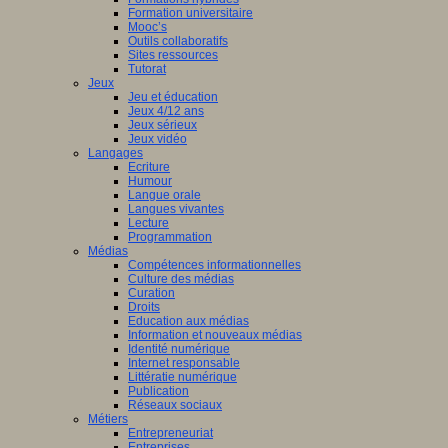
Formation universitaire
Mooc’s
Outils collaboratifs
Sites ressources
Tutorat
Jeux
Jeu et éducation
Jeux 4/12 ans
Jeux sérieux
Jeux vidéo
Langages
Ecriture
Humour
Langue orale
Langues vivantes
Lecture
Programmation
Médias
Compétences informationnelles
Culture des médias
Curation
Droits
Education aux médias
Information et nouveaux médias
Identité numérique
Internet responsable
Littératie numérique
Publication
Réseaux sociaux
Métiers
Entrepreneuriat
Entreprises