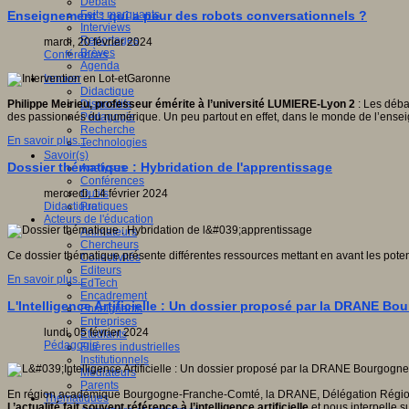
Débats
Faits marquants
Enseignement : qui a peur des robots conversationnels ?
Interviews
Reportages
mardi, 20 février 2024
Brèves
Conférences
Agenda
Innover
Didactique
Dispositifs
Philippe Meirieu, professeur émérite à l’université LUMIERE-Lyon 2
: Les déba
Pédagogie
des passionnés du numérique. Un peu partout en effet, dans le monde de l’enseigne
Recherche
En savoir plus...
Technologies
Savoir(s)
Dossier thématique : Hybridation de l'apprentissage
Analyses
Conférences
Outils
mercredi, 14 février 2024
Pratiques
Didactique
Acteurs de l'éducation
Animateurs
Chercheurs
Ce dossier thématique présente différentes ressources mettant en avant les potent
Collectivités
Editeurs
En savoir plus...
EdTech
Encadrement
L'Intelligence Artificielle : Un dossier proposé par la DRANE 
Enseignants
Entreprises
lundi, 05 février 2024
Etudiants
Pédagogie
Filières industrielles
Institutionnels
Médiateurs
Parents
En région académique Bourgogne-Franche-Comté, la DRANE, Délégation Régio
Thématiques
L’actualité fait souvent référence à l’intelligence artificielle
et nous interpelle s