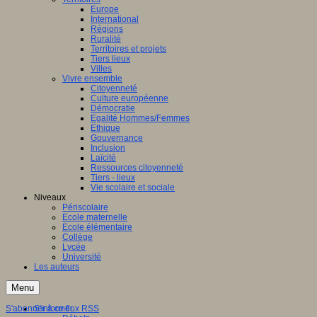
Europe
International
Régions
Ruralité
Territoires et projets
Tiers lieux
Villes
Vivre ensemble
Citoyenneté
Culture européenne
Démocratie
Egalité Hommes/Femmes
Ethique
Gouvernance
Inclusion
Laïcité
Ressources citoyenneté
Tiers - lieux
Vie scolaire et sociale
Niveaux
Périscolaire
Ecole maternelle
Ecole élémentaire
Collège
Lycée
Université
Les auteurs
Menu
S'abonner à ce flux RSS
S'informer