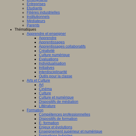
Entreprises
Etudiants
Filières industrielles
Institutionnels
Médiateurs
Parents
Thématiques
Apprendre et enseigner
Apprendre
Apprentissages
Apprentissages collaboratifs
Créativité
Culture numérique
Evaluations
Individualisation
Initiatives
Interdisciplinarité
Outils pour la classe
Arts et Culture
Art
Cinéma
Culture
Culture et numérique
Dispositifs de médiation
Littérature
Formation
Compétences professionnelles
Dispositifs de formation
E- formation
Enjeux et évolutions
Enseignement supérieur et numérique
Formations hybrides