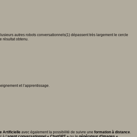
lusieurs autres robots conversationnels(1) dépassent très largement le cercle
e résultat obtenu.
nseignement et l’apprentissage.
e Artificielle
avec également la possibilité de suivre une
formation à distance
.
 à l’
agent conversationnel « ChatGPT »
ou le
générateur d’images «