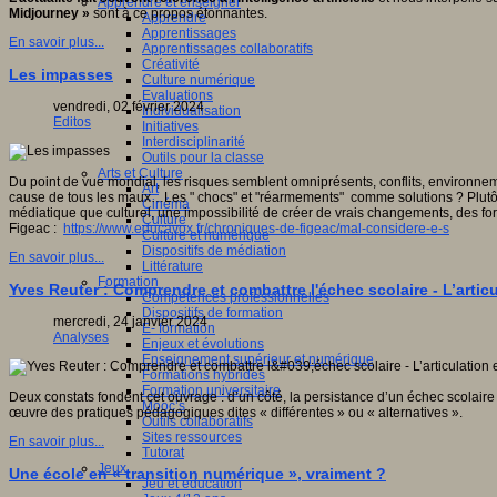
Apprendre et enseigner
Midjourney »
sont à ce propos étonnantes.
Apprendre
Apprentissages
En savoir plus...
Apprentissages collaboratifs
Créativité
Les impasses
Culture numérique
Evaluations
vendredi, 02 février 2024
Individualisation
Editos
Initiatives
Interdisciplinarité
Outils pour la classe
Arts et Culture
Du point de vue mondial, les risques semblent omniprésents, conflits, environn
Art
cause de tous les maux…Les " chocs" et "réarmements" comme solutions ? Plutôt c
Cinéma
médiatique que culturel, une impossibilité de créer de vrais changements, des form
Culture
Figeac :
https://www.educavox.fr/chroniques-de-figeac/mal-considere-e-s
Culture et numérique
Dispositifs de médiation
En savoir plus...
Littérature
Formation
Yves Reuter : Comprendre et combattre l'échec scolaire - L’artic
Compétences professionnelles
Dispositifs de formation
mercredi, 24 janvier 2024
E- formation
Analyses
Enjeux et évolutions
Enseignement supérieur et numérique
Formations hybrides
Formation universitaire
Deux constats fondent cet ouvrage : d’un côté, la persistance d’un échec scolair
Mooc’s
œuvre des pratiques pédagogiques dites « différentes » ou « alternatives ».
Outils collaboratifs
Sites ressources
En savoir plus...
Tutorat
Jeux
Une école en « transition numérique », vraiment ?
Jeu et éducation