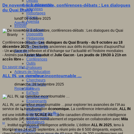
Débats
Faits marquants
De novembre à décembre, conférences-débats : Les dialogues
Interviews
du Quai Branly
Reportages
Brèves
lundi, 06 octobre 2025
Agenda
Agenda
Innover
Didactique
Dispositifs
Pédagogie
Recherche
Conférences-débats -
Les dialogues du Quai Branly - du 9 octobre au 18
Technologies
décembre 2025
- Des forêts anciennes aux défis écologiques d'aujourd'hui
Savoir(s)
- Un espace de réflexion et d’échange sur l’actualité et l’histoire mondiales
Analyses
- Animés par
Xavier Mauduit
et
Julie Gacon
-
Les jeudis de 19h30 à 21h en
Conférences
accès libre
Outils
En savoir plus...
Pratiques
Acteurs de l'éducation
ALL IN, un carrefour incontournable …
Animateurs
Chercheurs
Collectivités
dimanche, 28 septembre 2025
Editeurs
Reportages
EdTech
Encadrement
Enseignants
ALL IN, un carrefour incontournable …pour explorer les avancées de l’IA au
Entreprises
service de la transformation
économique.
La conférence internationale,
ALL IN
Etudiants
[i]
Filières industrielles
est une initiative de
SCALE AI.
, pôle canadien d'innovation en intelligence
Institutionnels
artificielle (IA) reconnu mondialement et organisée en collaboration avec
Mila
Médiateurs
[ii]
, Institut québécois d'intelligence artificielle. L’édition
ALL IN 2025
, tenu à
Parents
Montréal les 24 et 25 septembre, a réuni près de 6 500 dirigeants, experts,
Thématiques
chercheurs et innovateurs issus de 40 pays. Plus de 200 conférenciers ont