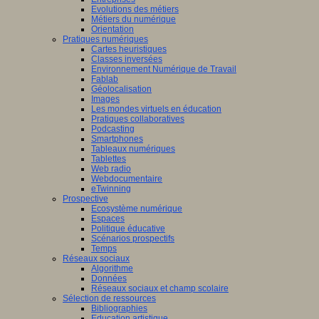
Evolutions des métiers
Métiers du numérique
Orientation
Pratiques numériques
Cartes heuristiques
/www.scaleai.ca/fr/
Classes inversées
Environnement Numérique de Travail
Fablab
Géolocalisation
Images
Les mondes virtuels en éducation
Pratiques collaboratives
Podcasting
Smartphones
/mila.quebec/fr
Tableaux numériques
Tablettes
Web radio
Webdocumentaire
eTwinning
Prospective
Ecosystème numérique
Espaces
Politique éducative
Scénarios prospectifs
Temps
Réseaux sociaux
Algorithme
Données
Réseaux sociaux et champ scolaire
Sélection de ressources
Bibliographies
Education artistique