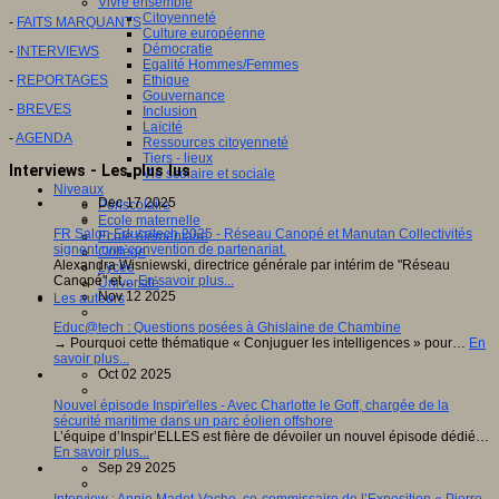
Vivre ensemble
Citoyenneté
-
FAITS MARQUANTS
Culture européenne
Démocratie
-
INTERVIEWS
Egalité Hommes/Femmes
Ethique
-
REPORTAGES
Gouvernance
-
BREVES
Inclusion
Laïcité
-
AGENDA
Ressources citoyenneté
Tiers - lieux
Interviews - Les plus lus
Vie scolaire et sociale
Niveaux
Dec 17 2025
Périscolaire
Ecole maternelle
FR Salon Educatech 2025 - Réseau Canopé et Manutan Collectivités
Ecole élémentaire
signent une convention de partenariat.
Collège
Alexandra Wisniewski, directrice générale par intérim de "Réseau
Lycée
Canopé" et…
En savoir plus...
Université
Nov 12 2025
Les auteurs
Educ@tech : Questions posées à Ghislaine de Chambine
→ Pourquoi cette thématique « Conjuguer les intelligences » pour…
En
savoir plus...
Oct 02 2025
Nouvel épisode Inspir'elles - Avec Charlotte le Goff, chargée de la
sécurité maritime dans un parc éolien offshore
L’équipe d’Inspir’ELLES est fière de dévoiler un nouvel épisode dédié…
En savoir plus...
Sep 29 2025