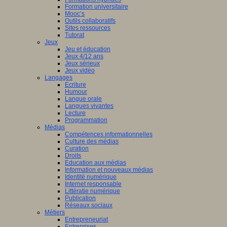
nciers
Formation universitaire
Mooc’s
ué
Outils collaboratifs
Sites ressources
Tutorat
mmation
Jeux
Jeu et éducation
ne
Jeux 4/12 ans
Jeux sérieux
Jeux vidéo
Langages
Ecriture
isme
Humour
Langue orale
st
è
me
Langues vivantes
ation
Lecture
en
Programmation
Médias
Compétences informationnelles
ship
Culture des médias
Curation
Droits
Education aux médias
a
Information et nouveaux médias
Identité numérique
Internet responsable
Littératie numérique
le.
Publication
Réseaux sociaux
Métiers
Entrepreneuriat
Entreprises