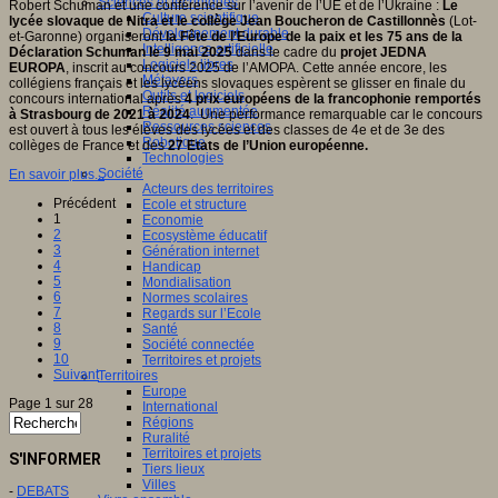
Sciences et techniques
Robert Schuman et une conférence sur l’avenir de l’UE et de l’Ukraine :
Le
Culture scientifique
lycée slovaque de Nitra et le collège Jean Boucheron de Castillonnès
(Lot-
Développement durable
et-Garonne) organiseront
la Fête de l’Europe de la paix et les 75 ans de la
Intelligence artificielle
Déclaration Schuman le 9 mai 2025
dans le cadre du
projet JEDNA
Logiciels libres
EUROPA
, inscrit au concours 2025 de l’AMOPA. Cette année encore, les
Métavers
collégiens français et les lycéens slovaques espèrent se glisser en finale du
Outils et logiciels
concours international après
4 prix européens de la francophonie remportés
Réalité augmentée
à Strasbourg de 2021 à 2024
. Une performance remarquable car le concours
Ressources sciences
est ouvert à tous les élèves des lycées et des classes de 4e et de 3e des
Robotique
collèges de France et des
27 Etats de l’Union européenne.
Technologies
Société
En savoir plus...
Acteurs des territoires
Précédent
Ecole et structure
1
Economie
2
Ecosystème éducatif
3
Génération internet
4
Handicap
5
Mondialisation
6
Normes scolaires
7
Regards sur l’Ecole
8
Santé
9
Société connectée
10
Territoires et projets
Suivant
Territoires
Europe
Page 1 sur 28
International
Régions
Ruralité
Territoires et projets
S'INFORMER
Tiers lieux
Villes
-
DEBATS