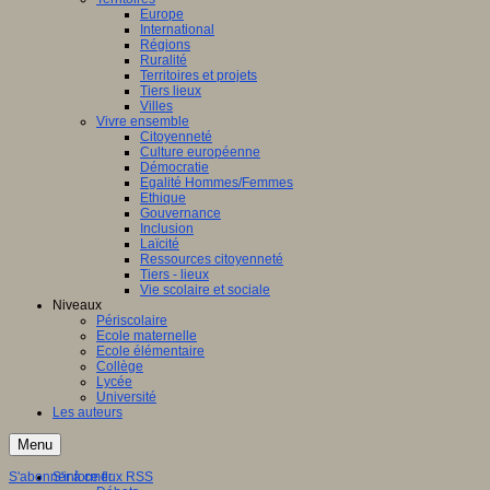
Europe
International
Régions
Ruralité
Territoires et projets
Tiers lieux
Villes
Vivre ensemble
Citoyenneté
Culture européenne
Démocratie
Egalité Hommes/Femmes
Ethique
Gouvernance
Inclusion
Laïcité
Ressources citoyenneté
Tiers - lieux
Vie scolaire et sociale
Niveaux
Périscolaire
Ecole maternelle
Ecole élémentaire
Collège
Lycée
Université
Les auteurs
Menu
S'abonner à ce flux RSS
S'informer