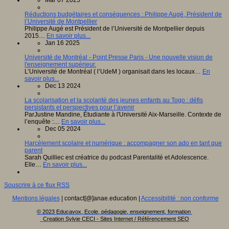
Mar 07 2025
Réductions budgétaires et conséquences : Philippe Augé, Président de
l’Université de Montpellier
Philippe Augé est Président de l’Université de Montpellier depuis
2015…
En savoir plus...
Jan 16 2025
Université de Montréal - Point Presse Paris - Une nouvelle vision de
l'enseignement supérieur.
L’Université de Montréal ( l’UdeM ) organisait dans les locaux…
En
savoir plus...
Dec 13 2024
La scolarisation et la scolarité des jeunes enfants au Togo : défis
persistants et perspectives pour l’avenir
ParJustine Mandine, Étudiante à l'Université Aix-Marseille. Contexte de
l’enquête :…
En savoir plus...
Dec 05 2024
Harcèlement scolaire et numérique : accompagner son ado en tant que
parent
Sarah Quilliec est créatrice du podcast Parentalité et Adolescence.
Elle…
En savoir plus...
Souscrire à ce flux RSS
Mentions légales
| contact[@]anae.education |
Accessibilité : non conforme
© 2023 Educavox, Ecole, pédagogie, enseignement, formation
Creation Sylvie CECI - Sites Internet / Référencement SEO