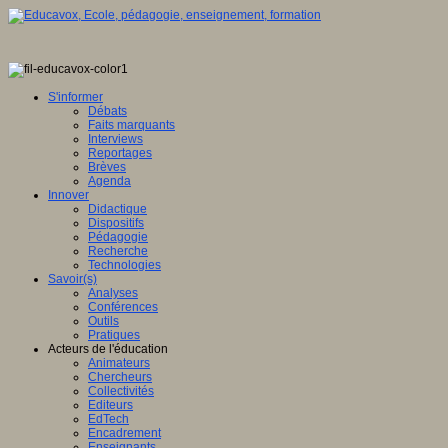
ence
tionale,
S'informer
Débats
ve
Faits marquants
Interviews
E
Reportages
Brèves
Agenda
Innover
Didactique
en
Dispositifs
ation
Pédagogie
Recherche
gence
Technologies
lle
Savoir(s)
Analyses
u
Conférences
lement
Outils
Pratiques
sée
Acteurs de l'éducation
Animateurs
ration
Chercheurs
Collectivités
Editeurs
EdTech
Encadrement
ois
Enseignants