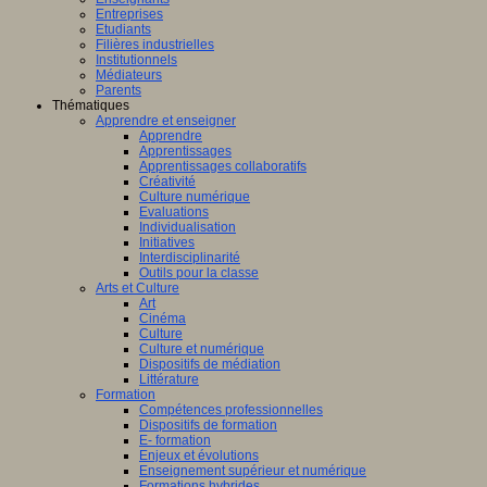
ligence
Entreprises
lle.
Etudiants
on
Filières industrielles
Institutionnels
Médiateurs
Parents
Thématiques
Apprendre et enseigner
al
Apprendre
Apprentissages
Apprentissages collaboratifs
Créativité
Culture numérique
bre,
Evaluations
Individualisation
Initiatives
Interdisciplinarité
Outils pour la classe
Arts et Culture
Art
nts,
Cinéma
,
Culture
eurs
Culture et numérique
Dispositifs de médiation
teurs
Littérature
Formation
Compétences professionnelles
Dispositifs de formation
E- formation
Enjeux et évolutions
Enseignement supérieur et numérique
Formations hybrides