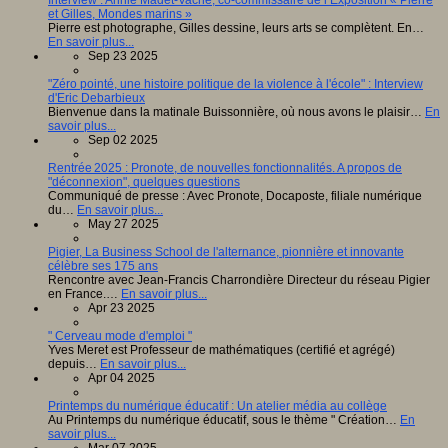
Interview : Annie Madet-Vache, co-commissaire de l’Exposition « Pierre
et Gilles, Mondes marins »
Pierre est photographe, Gilles dessine, leurs arts se complètent. En…
En savoir plus...
Sep 23 2025
"Zéro pointé, une histoire politique de la violence à l'école" : Interview
d'Eric Debarbieux
Bienvenue dans la matinale Buissonnière, où nous avons le plaisir…
En
savoir plus...
Sep 02 2025
Rentrée 2025 : Pronote, de nouvelles fonctionnalités. A propos de
"déconnexion", quelques questions
Communiqué de presse : Avec Pronote, Docaposte, filiale numérique
du…
En savoir plus...
May 27 2025
Pigier, La Business School de l'alternance, pionnière et innovante
célèbre ses 175 ans
Rencontre avec Jean-Francis Charrondière Directeur du réseau Pigier
en France.…
En savoir plus...
Apr 23 2025
" Cerveau mode d'emploi "
Yves Meret est Professeur de mathématiques (certifié et agrégé)
depuis…
En savoir plus...
Apr 04 2025
Printemps du numérique éducatif : Un atelier média au collège
Au Printemps du numérique éducatif, sous le thème " Création…
En
savoir plus...