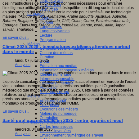
Jeux 4/12 ans
des infrastructures de stockage de données nécessaires pour entraîner
Jeux sérieux
l’intelligence artificielle (IA). Un tel déséquilibre en dit long sur le fossé de plus
Jeux vidéo
en plus profond qui tend à fracturer le monde pour l’accès à une technologie
Langages
majeure.
*Afrique du Sud, Allemagne, Arabie saoudite, Australie, Autriche,
Ecriture
Bahreïn, Belgique, Brésil, Canada, Chili, Chine, Corée, Émirats arabes unis,
Humour
Espagne, États-Unis, France, Inde, Indonésie, Irlande, Israël, Italie, Japon,
Langue orale
Taïwan, Thaïlande.
Langues vivantes
Lecture
En savoir plus...
Programmation
Médias
Climat 2025-2029 : températures extrêmes attendues partout
Compétences informationnelles
dans le monde
Culture des médias
Curation
lundi, 07 juillet 2025
Droits
Analyses
Education aux médias
Information et nouveaux médias
Identité numérique
Internet responsable
L’épisode caniculaire que nous connaissons actuellement en Europe de l’ouest
Littératie numérique
vient douloureusement illustrer les prévisions publiées par l’Organisation
Publication
météorologique mondiale (OMM) fin mai 2025. Cette mise à jour des données
Réseaux sociaux
relatives au climat mondial, produite chaque année, est une une synthèse des
Métiers
prévisions annuelles et décennales mondiales provenant des centres
Entrepreneuriat
mondiaux de production désignés par l’OMM
.
Entreprises
Evolutions des métiers
En savoir plus...
Métiers du numérique
Orientation
Santé publique mondiale en 2025 : entre progrès et recul
Pratiques numériques
Cartes heuristiques
mercredi, 04 juin 2025
Classes inversées
Analyses
Environnement Numérique de Travail