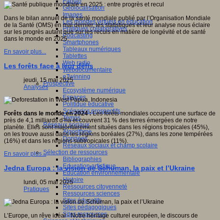
Fablab
Géolocalisation
Images
Dans le bilan annuel de la santé mondiale publié par l’Organisation Mondiale
Les mondes virtuels en éducation
de la Santé (OMS) en mai dernier, les statistiques et leur analyse nous éclaire
Pratiques collaboratives
sur les progrès autant que sur les reculs en matière de longévité et de santé
Podcasting
dans le monde en 2025.
Smartphones
Tableaux numériques
En savoir plus...
Tablettes
Web radio
Les forêts face à leur défis
Webdocumentaire
eTwinning
jeudi, 15 mai 2025
Prospective
Analyses
Ecosystème numérique
Espaces
Politique éducative
Scénarios prospectifs
Forêts dans le monde en 2024 :
Les forêts mondiales occupent une surface de
Temps
près de 4,1 milliards d’ha et couvrent 31 % des terres émergées de notre
Réseaux sociaux
planète. Elles sont majoritairement situées dans les régions tropicales (45%),
Algorithme
on les trouve aussi dans les régions boréales (27%), dans les zone tempérées
Données
(16%) et dans les régions subtropicales (11%).
Réseaux sociaux et champ scolaire
Sélection de ressources
En savoir plus...
Bibliographies
Education artistique
Jedna Europa : la vision de Schuman, la paix et l’Ukraine
Education environnementale
Histoire
lundi, 05 mai 2025
Ressources citoyenneté
Pratiques
Ressources sciences
Sites éducatifs
Sites pédagogiques
Sites ressources
L’Europe, un rêve idéal - Notre héritage culturel européen, le discours de