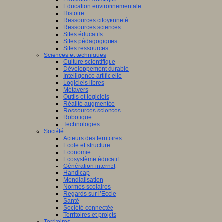
Education environnementale
Histoire
Ressources citoyenneté
Ressources sciences
Sites éducatifs
Sites pédagogiques
Sites ressources
Sciences et techniques
Culture scientifique
Développement durable
Intelligence artificielle
Logiciels libres
Métavers
Outils et logiciels
Réalité augmentée
Ressources sciences
Robotique
Technologies
Société
Acteurs des territoires
Ecole et structure
Economie
Ecosystème éducatif
Génération internet
Handicap
Mondialisation
Normes scolaires
Regards sur l’Ecole
Santé
Société connectée
Territoires et projets
Territoires