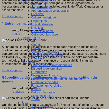
Apprendre et enseigner
contribué à une programmation qui souligne à la fois le dynamisme de
Apprendre
l’écosystème d’innovation canadien et le leadership de l’IA du Canada sur la
Apprentissages
scène mondiale.
Apprentissages collaboratifs
Créativité
En savoir plus...
Culture numérique
Evaluations
" Entre nos mains..."
Individualisation
Initiatives
jeudi, 18 septembre 2025
Interdisciplinarité
Editos
Outils pour la classe
Arts et Culture
Art
Cinéma
À l’heure où l’intelligence artificielle s’infiltre dans tous les pans de notre
Culture
quotidien — de l’éducation à la sécurité numérique — nous essayons de
Culture et numérique
comprendre les enjeux qu’elle soulève. Voici, inspiré par la série documentaire
Dispositifs de médiation
de DomiGeek, une exploration accessible et critique de notre rapport aux
Littérature
technologies. Entre fascination, vigilance et responsabilité, il s’agit de
Formation
questionner ce que nous construisons…
Compétences professionnelles
Dispositifs de formation
En savoir plus...
E- formation
Enjeux et évolutions
Géopolitique des Intelligences Artificielles et partition du
Enseignement supérieur et numérique
monde
Formations hybrides
Formation universitaire
jeudi, 24 juillet 2025
Mooc’s
Analyses
Outils collaboratifs
Sites ressources
Tutorat
Jeux
Une équipe de scientifiques de l’université d’Oxford a publié en juin 2025 une
Jeu et éducation
liste les 24 pays*, à peine plus de 10 % des nations du monde, qui disposent