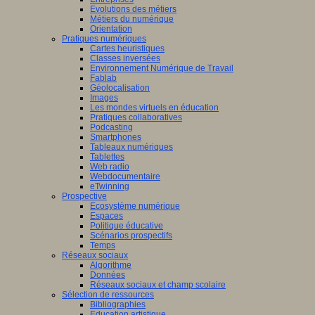
Evolutions des métiers
Métiers du numérique
Orientation
Pratiques numériques
Cartes heuristiques
Classes inversées
Environnement Numérique de Travail
Fablab
Géolocalisation
Images
Les mondes virtuels en éducation
Pratiques collaboratives
Podcasting
Smartphones
Tableaux numériques
Tablettes
Web radio
Webdocumentaire
eTwinning
Prospective
Ecosystème numérique
Espaces
Politique éducative
Scénarios prospectifs
Temps
Réseaux sociaux
Algorithme
Données
Réseaux sociaux et champ scolaire
Sélection de ressources
Bibliographies
Education artistique