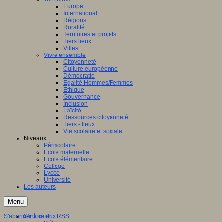
Europe
International
Régions
Ruralité
Territoires et projets
Tiers lieux
Villes
Vivre ensemble
Citoyenneté
Culture européenne
Démocratie
Egalité Hommes/Femmes
Ethique
Gouvernance
Inclusion
Laïcité
Ressources citoyenneté
Tiers - lieux
Vie scolaire et sociale
Niveaux
Périscolaire
Ecole maternelle
Ecole élémentaire
Collège
Lycée
Université
Les auteurs
Menu
S'abonner à ce flux RSS
S'informer