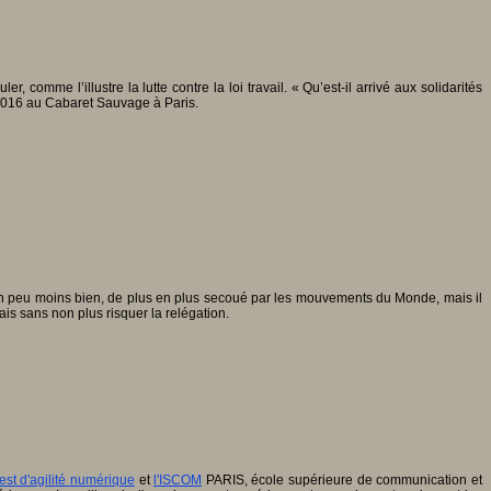
 comme l’illustre la lutte contre la loi travail. « Qu’est-il arrivé aux solidarités
 2016 au Cabaret Sauvage à Paris.
, un peu moins bien, de plus en plus secoué par les mouvements du Monde, mais il
ais sans non plus risquer la relégation.
est d'agilité numérique
et
l'ISCOM
PARIS, école supérieure de communication et