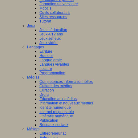
Formation universitaire
Mooc’s
Outils collaboratifs
Sites ressources
Tutorat
Jeux
Jeu et éducation
Jeux 4/12 ans
Jeux sérieux
Jeux vidéo
Langages
Ecriture
Humour
Langue orale
Langues vivantes
Lecture
Programmation
Médias
Compétences informationnelles
Culture des médias
Curation
Droits
Education aux médias
Information et nouveaux médias
Identité numérique
Internet responsable
Littératie numérique
Publication
Réseaux sociaux
Métiers
Entrepreneuriat
Entreprises