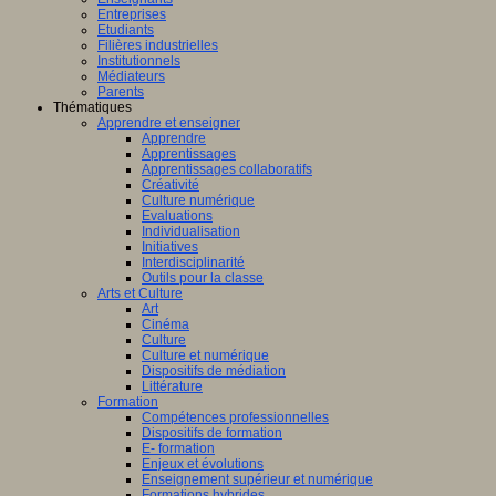
Entreprises
Etudiants
Filières industrielles
Institutionnels
Médiateurs
Parents
Thématiques
Apprendre et enseigner
Apprendre
Apprentissages
Apprentissages collaboratifs
Créativité
Culture numérique
Evaluations
Individualisation
Initiatives
Interdisciplinarité
Outils pour la classe
Arts et Culture
Art
Cinéma
Culture
Culture et numérique
Dispositifs de médiation
Littérature
Formation
Compétences professionnelles
Dispositifs de formation
E- formation
Enjeux et évolutions
Enseignement supérieur et numérique
Formations hybrides