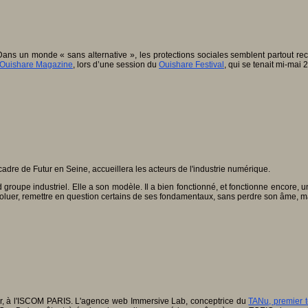
ns un monde « sans alternative », les protections sociales semblent partout reculer,
Ouishare Magazine
, lors d’une session du
Ouishare Festival
, qui se tenait mi-mai
adre de Futur en Seine, accueillera les acteurs de l'industrie numérique.
d groupe industriel. Elle a son modèle. Il a bien fonctionné, et fonctionne encore
t évoluer, remettre en question certains de ses fondamentaux, sans perdre son âme, m
eur, à l'ISCOM PARIS. L'agence web Immersive Lab, conceptrice du
TANu, premier t