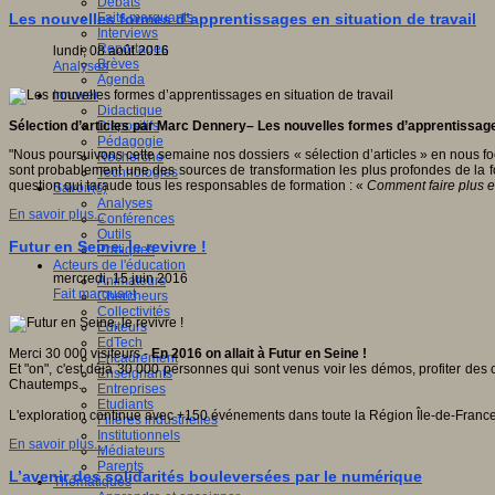
Débats
Faits marquants
Les nouvelles formes d’apprentissages en situation de travail
Interviews
Reportages
lundi, 08 août 2016
Brèves
Analyses
Agenda
Innover
Didactique
Dispositifs
Sélection d’articles
par Marc Dennery
– Les nouvelles formes d’apprentissages 
Pédagogie
"Nous poursuivons cette semaine nos dossiers « sélection d’articles » en nous foca
Recherche
sont probablement une des sources de transformation les plus profondes de la fo
Technologies
question qui taraude tous les responsables de formation : «
Comment faire plus e
Savoir(s)
Analyses
En savoir plus...
Conférences
Outils
Futur en Seine, le revivre !
Pratiques
Acteurs de l'éducation
mercredi, 15 juin 2016
Animateurs
Fait marquant
Chercheurs
Collectivités
Editeurs
EdTech
Merci 30 000 visiteurs -
En 2016 on allait à Futur en Seine !
Encadrement
Et "on", c'est déjà 30 000 personnes qui sont venus voir les démos, profiter des
Enseignants
Chautemps.
Entreprises
Etudiants
L'exploration continue avec +150 événements dans toute la Région Île-de-Franc
Filières industrielles
Institutionnels
En savoir plus...
Médiateurs
Parents
L’avenir des solidarités bouleversées par le numérique
Thématiques