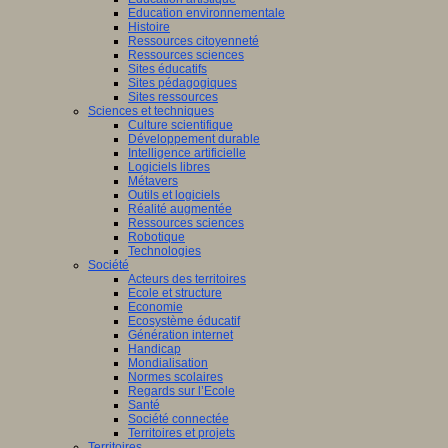
Education environnementale
Histoire
Ressources citoyenneté
Ressources sciences
Sites éducatifs
Sites pédagogiques
Sites ressources
Sciences et techniques
Culture scientifique
Développement durable
Intelligence artificielle
Logiciels libres
Métavers
Outils et logiciels
Réalité augmentée
Ressources sciences
Robotique
Technologies
Société
Acteurs des territoires
Ecole et structure
Economie
Ecosystème éducatif
Génération internet
Handicap
Mondialisation
Normes scolaires
Regards sur l’Ecole
Santé
Société connectée
Territoires et projets
Territoires