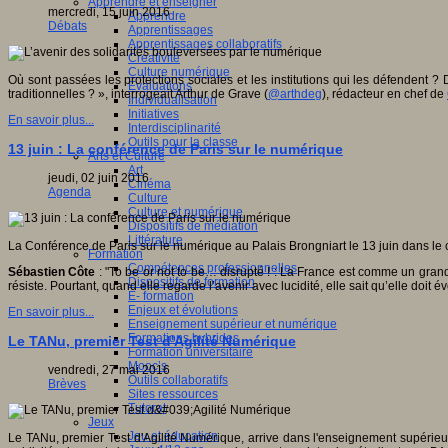
Apprendre et enseigner
mercredi, 15 juin 2016
Apprendre
Débats
Apprentissages
Apprentissages collaboratifs
Créativité
Culture numérique
Où sont passées les protections sociales et les institutions qui les défendent ? Da
Evaluations
traditionnelles ? », interrogeait Arthur de Grave (
@arthdeg
), rédacteur en chef de
Individualisation
Initiatives
En savoir plus...
Interdisciplinarité
Outils pour la classe
13 juin : La conférence de Paris sur le numérique
Arts et Culture
Art
jeudi, 02 juin 2016
Cinéma
Agenda
Culture
Culture et numérique
Dispositifs de médiation
Littérature
La Conférence de Paris sur le numérique au Palais Brongniart le 13 juin dans le c
Formation
Compétences professionnelles
Sébastien Côte
: "To be or not to be… disrupté ! : La France est comme un gran
Dispositifs de formation
résiste. Pourtant, quand elle regarde l’avenir avec lucidité, elle sait qu’elle doi
E- formation
Enjeux et évolutions
En savoir plus...
Enseignement supérieur et numérique
Formations hybrides
Le TANu, premier Test d'Agilité Numérique
Formation universitaire
Mooc’s
vendredi, 27 mai 2016
Outils collaboratifs
Brèves
Sites ressources
Tutorat
Jeux
Jeu et éducation
Le TANu, premier Test d'Agilité Numérique, arrive dans l'enseignement supéri